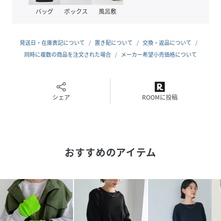
バッグ
ボックス
風呂敷
※撮影時のライティング、ご覧になっているモニター・PC環
境により
実際の商品と色味が異なって見える場合がございます。
発送日・在庫表記について
置き配について
交換・返品について
ご了承の上お買い求め下さい
同時に複数の商品を注文された場合
メーカー希望小売価格について
参考サイズ：【Fサイズ】
総丈：46cm
幅：9cm
シェア
ROOMに投稿
アクリル:77%ナイロン:20%ポリウレタン:3%
≪備考≫
おすすめのアイテム
伸縮性：あり
透け感：なし
生地の厚さ：やや厚手
肌ざわり：柔らかい
その他：リブ編み
生産地：中国製