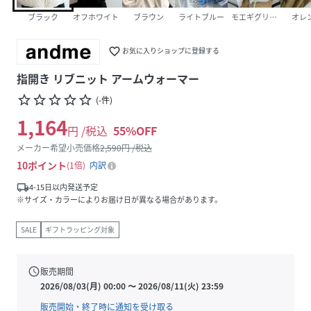
ブラック
オフホワイト
ブラウン
ライトブルー
モエギグリーン
オレ
favorite_border
お気に入りショップに登録する
指開き リブニット アームウォーマー
star_border
star_border
star_border
star_border
star_border
(
-
件
)
1,164
円 /税込
55
%OFF
メーカー希望小売価格
2,590
円 /税込
10
ポイント
1倍
内訳
local_shipping
4-15日以内発送予定
※サイズ・カラーによりお届け日が異なる場合があります。
SALE
ギフトラッピング対象
schedule
販売期間
2026/08/03(月) 00:00
〜
2026/08/11(火) 23:59
販売開始・終了時に通知を受け取る