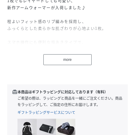
1枚でもレイヤードしても可愛い、
新作アームウォーマーが入荷しました♪
程よいフィット感のリブ編みを採用し、
ふっくらとした柔らかな肌ざわりが心地よい1枚。
スマホ操作にも便利な指あきタイプで、
トレンド感と暖かさをプラスしてくれるアイテムです。
more
アウターを着る時に手首部分が暖かく、
風が入りにくいので防寒対策としても◎
アウターの袖口からのぞいたリブの凹凸感が
スタイリングのワンポイントに♪
redeem
本商品はギフトラッピングに対応しております（有料）
ご希望の際は、ラッピングと商品を一緒にご注文ください。商品
幅広く楽しめる、シーズンの
をラッピングして、ご指定の住所にお届けします。
おすすめアイテムです♪
ギフトラッピングサービスについて
※別売りのニットビーニー(商品番号：6002236)と
お揃いでお使い頂くのもオススメです。