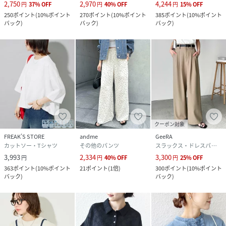
2,750
2,970
4,244
円
37
%
OFF
円
40
%
OFF
円
15
%
OFF
250
ポイント
(
10%ポイント
270
ポイント
(
10%ポイント
385
ポイント
(
10%ポイント
バック
)
バック
)
バック
)
クーポン対象
FREAK’S STORE
andme
GeeRA
カットソー・Tシャツ
その他のパンツ
スラックス・ドレスパンツ
3,993
2,334
3,300
円
円
40
%
OFF
円
25
%
OFF
363
ポイント
(
10%ポイント
21
ポイント
(
1倍
)
300
ポイント
(
10%ポイント
バック
)
バック
)