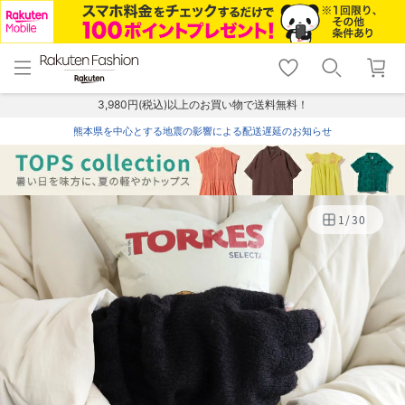
menu
home
search
favorite_border
shopping_cart
lock_outline
メニュー
トップ
検索
お気に入り
カート
ログイン
3,980円(税込)以上のお買い物で送料無料！
熊本県を中心とする地震の影響による配送遅延のお知らせ
1
/
30