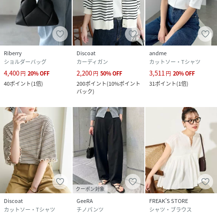
Riberry
Discoat
andme
ショルダーバッグ
カーディガン
カットソー・Tシャツ
4,400
2,200
3,511
円
20
%
OFF
円
50
%
OFF
円
20
%
OFF
40
ポイント
(
1倍
)
200
ポイント
(
10%ポイント
31
ポイント
(
1倍
)
バック
)
クーポン対象
Discoat
GeeRA
FREAK’S STORE
カットソー・Tシャツ
チノパンツ
シャツ・ブラウス