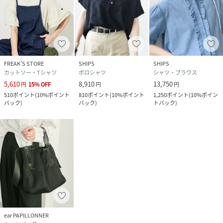
FREAK’S STORE
SHIPS
SHIPS
カットソー・Tシャツ
ポロシャツ
シャツ・ブラウス
5,610
8,910
13,750
円
15
%
OFF
円
円
510
ポイント
(
10%ポイント
810
ポイント
(
10%ポイント
1,250
ポイント
(
10%ポイン
バック
)
バック
)
トバック
)
ear PAPILLONNER