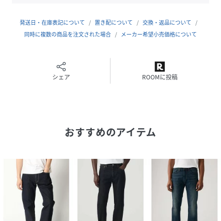
了承くださいませ。
発送日・在庫表記について
置き配について
交換・返品について
同時に複数の商品を注文された場合
メーカー希望小売価格について
性別タイプ
メンズ
原産国
-
シェア
ROOMに投稿
素材
綿100%
サイズ
ウエスト28股下32、ウエスト29股下32、ウエス
ト30股下32、ウエスト31股下32、ウエスト32股
下32、ウエスト33股下32、ウエスト34股下32、
おすすめのアイテム
ウエスト36股下32
品番
MG3589_005052976
(
005052976-001-3 MG3589
)