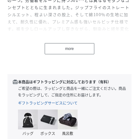
の一つ。労働着をルーツに持つ501
とは異なるモダンなコ
ンセプトとともに生まれました。ジップフライのストレート
シルエット、程よい深さの股上、そして綿100％の生地に加
えて、耐久性に優れ、プレミアム感も強いセルビッチ仕様で
す。裾を少しロールアップし穿きながら、馴染みと経年変化
を楽しみながら長年穿いていただきたい一本です。
more
model:188cm着用サイズ：32inch
※本商品は、裾があらかじめロールアップされたデザインと
redeem
本商品はギフトラッピングに対応しております（有料）
なりますが、ロールアップしない状態でお履きいただくこと
ご希望の際は、ラッピングと商品を一緒にご注文ください。商品
も可能です。詳しくは商品画像をご確認ください。
をラッピングして、ご指定の住所にお届けします。
ギフトラッピングサービスについて
※「(R)」のみが表記されたレッドタブは、LEVI'S(R)の文字
が含まれるレッドタブと同様に製品不具合ではありません。
不良品ではございませんので、交換・返品をお受けできませ
バッグ
ボックス
風呂敷
ん。また、タブの種類もお選びいただけませんので、予めご