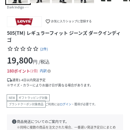
Dark Indigo - Flat Finish
favorite_border
お気に入りショップに登録する
505(TM) レギュラーフィット ジーンズ ダークインディ
ゴ
star_border
star_border
star_border
star_border
star_border
(
2
件
)
19,800
円 /税込
180
ポイント
1倍
内訳
local_shipping
通常1-4日以内発送予定
※サイズ・カラーによりお届け日が異なる場合があります。
NEW
ギフトラッピング対象
ブランドクーポン対象商品
ご利用には
ログイン
・獲得が必要です。
info
商品発送についてのご案内です。
※同時に複数の商品を注文された場合、一番遅い発送予定日にまとめ