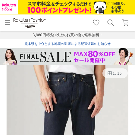
menu
home
search
favorite_border
shopping_cart
lock_outline
メニュー
トップ
検索
お気に入り
カート
ログイン
3,980円(税込)以上のお買い物で送料無料！
熊本県を中心とする地震の影響による配送遅延のお知らせ
1
/
15