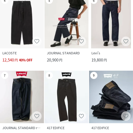
4
5
6
LACOSTE
JOURNAL STANDARD
Levi's
12,540
20,900
19,800
円
40
%
OFF
円
円
7
8
9
JOURNAL STANDARD relume
417 EDIFICE
417 EDIFICE