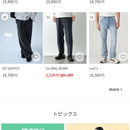
19,800
19,800
18,700
円
円
円
10
11
12
417 EDIFICE
GLOBAL WORK
Levi's
18,700
2,634
16,500
円
円
52
%
OFF
円
more
navigate_next
トピックス