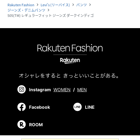
Rakuten Fashion
Levi's (リーバイス)
パンツ
navigate_next
navigate_next
navigate_next
ジーンズ・デニムパンツ
navigate_next
505(TM) レギュラーフィット ジーンズ ダークインディゴ
Instagram
WOMEN
/
MEN
Facebook
LINE
ROOM