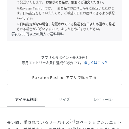
て発送いたします。
お急ぎの商品は、個別にご注文ください。
※Rakuten Fashionでは、一部商品でお届け日時をご指定いただけま
す。日時指定をしていただくと、ご希望の日にお届けできるよう手配
いたします。
※日時指定がない場合、記載されている発送予定日よりも遅れて発送
される場合がございますので、あらかじめご了承ください。
local_shipping
3,980
円以上の購入で送料無料
アプリならポイント最大3倍！
毎月エントリー＆条件達成が必要です。
詳しくはこちら
Rakuten Fashionアプリで購入する
アイテム説明
サイズ
レビュー(2)
(R)
長い間、愛されているリーバイス
のベーシックシルエット
(R)