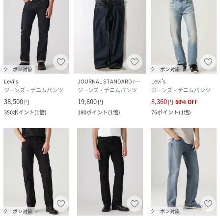
クーポン対象
クーポン対象
Levi's
JOURNAL STANDARD relume
Levi's
ジーンズ・デニムパンツ
ジーンズ・デニムパンツ
ジーンズ・デニムパンツ
38,500
19,800
8,360
円
円
円
60
%
OFF
350
ポイント
(
1倍
)
180
ポイント
(
1倍
)
76
ポイント
(
1倍
)
クーポン対象
クーポン対象