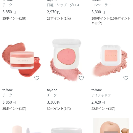
チーク
口紅・リップ・グロス
コンシーラー
3,850
2,970
3,300
円
円
円
35
ポイント
(
1倍
)
27
ポイント
(
1倍
)
300
ポイント
(
10%ポイント
バック
)
to/one
to/one
to/one
チーク
チーク
アイシャドウ
3,850
3,300
2,420
円
円
円
35
ポイント
(
1倍
)
30
ポイント
(
1倍
)
22
ポイント
(
1倍
)