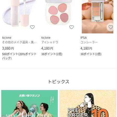
to/one
to/one
IPSA
その他のメイク道具・美容器具
アイシャドウ
コンシーラー
3,080
4,180
4,180
円
円
円
560
ポイント
(
20%ポイント
38
ポイント
(
1倍
)
38
ポイント
(
1倍
)
バック
)
トピックス