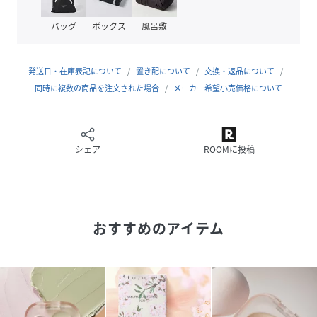
【全成分】
バッグ
ボックス
風呂敷
左上：トリ（カプリル酸／カプリン酸）グリセリル、ミリス
チン酸デキストリン、パルミチン酸デキストリン、トリイソ
ステアリン酸ポリグリセリル－2、シリカ、セスキイソステ
発送日・在庫表記について
置き配について
交換・返品について
アリン酸ソルビタン、ダイマージリノレイル水添ロジン縮合
同時に複数の商品を注文された場合
メーカー希望小売価格について
物、トコフェロール、水酸化Al、アボカド油、アルガニアス
ピノサ核油、オプンチアフィクスインジカ種子油、スクワラ
ン、ホホバ種子油、ローズマリー葉油、アーモンド油、アン
ズ核油、オリーブ果実油、カニナバラ果実油、マカデミア種
シェア
ROOMに投稿
子油、ヒマワリ種子油、マイカ、酸化チタン、酸化鉄
右上・下段：スクワラン、パルミチン酸デキストリン、ダイ
マージリノール酸ジ（イソステアリル／フィトステリル）、
トリイソステアリン酸ポリグリセリル－2、シリカ、水酸化
おすすめのアイテム
Al、トコフェロール、アボカド油、アルガニアスピノサ核
油、オプンチアフィクスインジカ種子油、ホホバ種子油、ロ
ーズマリー葉油、アーモンド油、アンズ核油、オリーブ果実
油、カニナバラ果実油、マカデミア種子油、ヒマワリ種子
油、（＋／－）酸化チタン、酸化鉄、マイカ