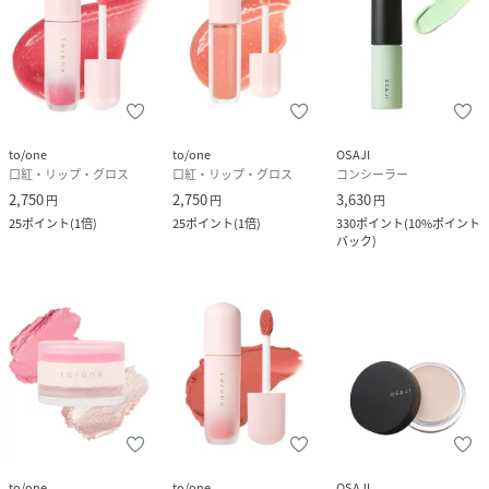
to/one
to/one
OSAJI
口紅・リップ・グロス
口紅・リップ・グロス
コンシーラー
2,750
2,750
3,630
円
円
円
25
ポイント
(
1倍
)
25
ポイント
(
1倍
)
330
ポイント
(
10%ポイント
バック
)
to/one
to/one
OSAJI