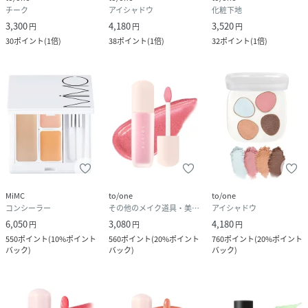
チーク
アイシャドウ
化粧下地
3,300
4,180
3,520
円
円
円
30
ポイント
(
1倍
)
38
ポイント
(
1倍
)
32
ポイント
(
1倍
)
MiMC
to/one
to/one
コンシーラー
その他のメイク道具・美容器具
アイシャドウ
6,050
3,080
4,180
円
円
円
550
ポイント
(
10%ポイント
560
ポイント
(
20%ポイント
760
ポイント
(
20%ポイント
バック
)
バック
)
バック
)