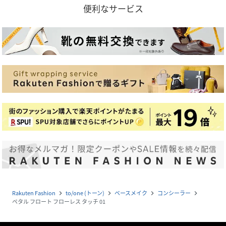
便利なサービス
Rakuten Fashion
to/one (トーン)
ベースメイク
コンシーラー
navigate_next
navigate_next
navigate_next
navigate_next
ペタル フロート フローレス タッチ 01