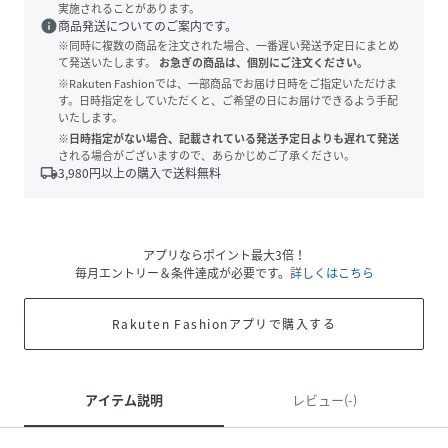
実施されることがあります。
info
商品発送についてのご案内です。
※同時に複数の商品を注文された場合、一番遅い発送予定日にまとめ
て発送いたします。
お急ぎの商品は、個別にご注文ください。
※Rakuten Fashionでは、一部商品でお届け日時をご指定いただけま
す。日時指定をしていただくと、ご希望の日にお届けできるよう手配
いたします。
※日時指定がない場合、記載されている発送予定日よりも遅れて発送
される場合がございますので、あらかじめご了承ください。
local_shipping
3,980
円以上の購入で送料無料
アプリならポイント最大3倍！
毎月エントリー＆条件達成が必要です。
詳しくはこちら
Rakuten Fashionアプリで購入する
アイテム説明
レビュー(-)