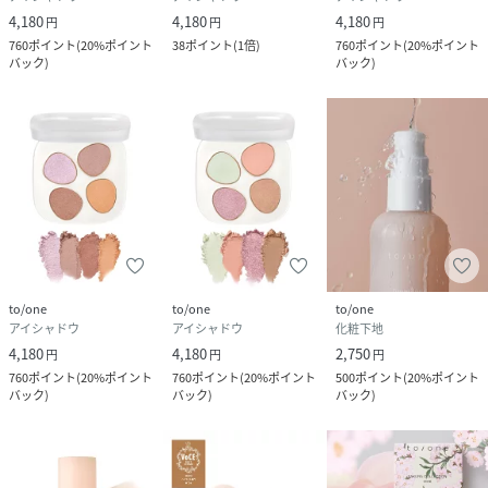
0120-542-065（フリーダイヤル）
4,180
4,180
4,180
円
円
円
携帯・公衆電話からのお問い合わせ
760
ポイント
(
20%ポイント
38
ポイント
(
1倍
)
760
ポイント
(
20%ポイント
バック
)
バック
)
050-5577-7001（有料）
＜カスタマーセンター営業時間＞
営業時間：9時～18時
to/one
to/one
to/one
アイシャドウ
アイシャドウ
化粧下地
4,180
4,180
2,750
円
円
円
760
ポイント
(
20%ポイント
760
ポイント
(
20%ポイント
500
ポイント
(
20%ポイント
バック
)
バック
)
バック
)