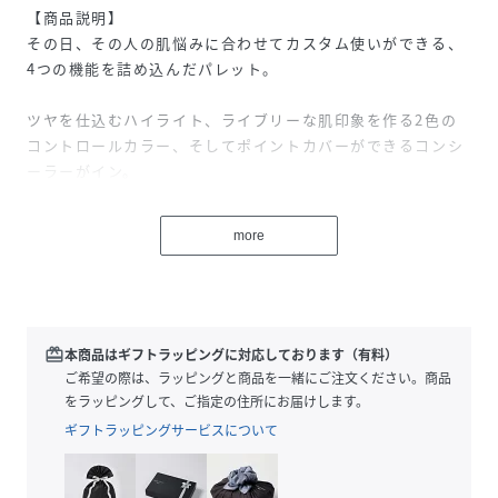
【商品説明】
その日、その人の肌悩みに合わせてカスタム使いができる、
4つの機能を詰め込んだパレット。
ツヤを仕込むハイライト、ライブリーな肌印象を作る2色の
コントロールカラー、そしてポイントカバーができるコンシ
ーラーがイン。
自分らしくカスタムして、いつでも理想の肌へ。
more
【ご使用方法】
指先またはブラシに適量をとり、気になる部分になじませま
す。
redeem
本商品はギフトラッピングに対応しております（有料）
【内容量】
ご希望の際は、ラッピングと商品を一緒にご注文ください。商品
1.7g
をラッピングして、ご指定の住所にお届けします。
ギフトラッピングサービスについて
【商品サイズ】
64.5㎜×20.5㎜×63.4㎜（高さ×奥行×幅）