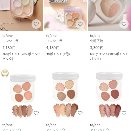
【原産国】
日本
●パッケージはリニューアル等の理由により、写真と異なる
場合がございます。
to/one
to/one
to/one
●パッケージのリニューアル等の理由により、成分・処方が
コンシーラー
コンシーラー
化粧下地
記載と異なる場合がございます。
4,180
4,180
3,300
円
円
円
●予告なくパッケージ仕様が変更になる場合がございます。
760
ポイント
(
20%ポイント
38
ポイント
(
1倍
)
600
ポイント
(
20%ポイント
バック
)
バック
)
性別タイプ
ユニセックス
サイズ
FREE
品番
MG1146_4570106735626
(
4570106735626-999-F MG1146
)
広告文責
販売元：楽天グループ株式会社
＜お電話でのお問い合わせ＞
to/one
to/one
to/one
固定電話からのお問い合わせ
アイシャドウ
アイシャドウ
アイシャドウ