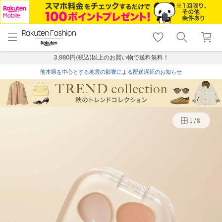
menu
home
search
favorite_border
shopping_cart
lock_outline
メニュー
トップ
検索
お気に入り
カート
ログイン
3,980円(税込)以上のお買い物で送料無料！
熊本県を中心とする地震の影響による配送遅延のお知らせ
1
/
8