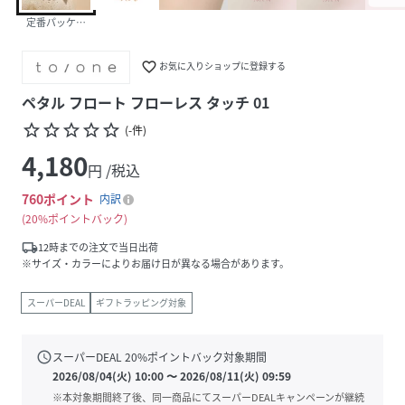
定番パッケージ
favorite_border
お気に入りショップに登録する
ペタル フロート フローレス タッチ 01
star_border
star_border
star_border
star_border
star_border
(
-
件
)
4,180
円 /税込
760
ポイント
内訳
20%ポイントバック
local_shipping
12時までの注文で当日出荷
※サイズ・カラーによりお届け日が異なる場合があります。
スーパーDEAL
ギフトラッピング対象
schedule
スーパーDEAL
20
%ポイントバック対象期間
2026/08/04(火) 10:00
〜
2026/08/11(火) 09:59
※本対象期間終了後、同一商品にてスーパーDEALキャンペーンが継続