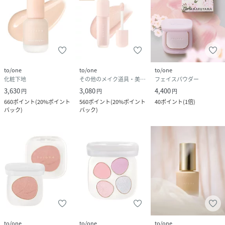
to/one
to/one
to/one
化粧下地
その他のメイク道具・美容器具
フェイスパウダー
3,630
3,080
4,400
円
円
円
660
ポイント
(
20%ポイント
560
ポイント
(
20%ポイント
40
ポイント
(
1倍
)
バック
)
バック
)
to/one
to/one
to/one