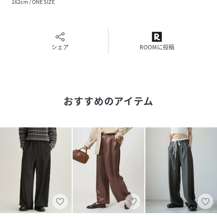
162cm / ONE SIZE
いにくいです。
ウエストはトップスをインしてもやや余裕がありました。
着心地：サラッとした肌触りで、軽い着心地なので歩きやす
かったです。
シェア
ROOMに投稿
-------------------------------------
※EC限定レーベルのため、店舗での展開はございません。
※汗や雨等の水分や摩擦により、他の衣類に色移りする場合
おすすめのアイテム
がありますので、淡色衣類との組み合わせはご注意くださ
い。
※着用、洗濯時のスレで表面が毛羽立ち白っぽくなる場合が
ありますのでご注意ください。
※濡れたまま放置すると、他のものへの色移りや、色泣きす
る場合がありますのでご注意ください。
※照明の関係やパソコン・スマートフォンなどの環境によ
り、色味が多少異なって見える場合があります。商品の色味
は、詳細のアップ画像をご参照ください。
※末永く愛用頂く為に、アテンションタグ・洗濯ネームを必