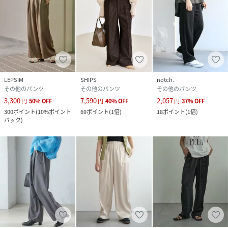
LEPSIM
SHIPS
notch.
その他のパンツ
その他のパンツ
その他のパンツ
3,300
7,590
2,057
円
50
%
OFF
円
40
%
OFF
円
37
%
OFF
300
ポイント
(
10%ポイント
69
ポイント
(
1倍
)
18
ポイント
(
1倍
)
バック
)