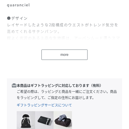
quaranciel
●デザイン
レイヤードしたような2段構成のウエストがトレンド気分を
高めてくれるサテンパンツ。
程よく光沢のある上品な生地感は、アーバンムード漂うスマ
ートな女性像を演出してくれます。
ワンタックで落ち感もあるので、ワイドシルエットですが広
more
がりすぎないのもポイントです。
●素材
・家庭洗濯可能（洗濯機OK）
・微光沢のあるサテン生地
redeem
本商品はギフトラッピングに対応しております（有料）
ご希望の際は、ラッピングと商品を一緒にご注文ください。商品
●コーディネート
をラッピングして、ご指定の住所にお届けします。
トップスをインしたスタイリングはもちろん、アウトでルー
ギフトラッピングサービスについて
ズに着こなしても女性らしい装いに。
滑りの良い質感で、毛足の長いニットやオーバーシルエット
のカットソーとも相性抜群です。