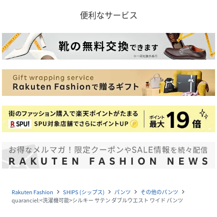
便利なサービス
Rakuten Fashion
SHIPS (シップス)
パンツ
その他のパンツ
navigate_next
navigate_next
navigate_next
navigate_next
quaranciel:<洗濯機可能>シルキー サテン ダブルウエスト ワイド パンツ