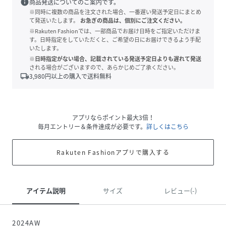
info
商品発送についてのご案内です。
※同時に複数の商品を注文された場合、一番遅い発送予定日にまとめ
て発送いたします。
お急ぎの商品は、個別にご注文ください。
※Rakuten Fashionでは、一部商品でお届け日時をご指定いただけま
す。日時指定をしていただくと、ご希望の日にお届けできるよう手配
いたします。
※日時指定がない場合、記載されている発送予定日よりも遅れて発送
される場合がございますので、あらかじめご了承ください。
local_shipping
3,980
円以上の購入で送料無料
アプリならポイント最大3倍！
毎月エントリー＆条件達成が必要です。
詳しくはこちら
Rakuten Fashionアプリで購入する
アイテム説明
サイズ
レビュー(-)
2024AW