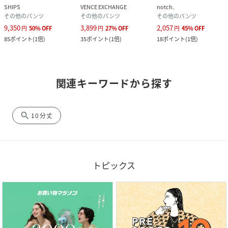
SHIPS
VENCE EXCHANGE
notch.
その他のパンツ
その他のパンツ
その他のパンツ
9,350
3,899
2,057
円
50
%
OFF
円
27
%
OFF
円
45
%
OFF
85
ポイント
(
1倍
)
35
ポイント
(
1倍
)
18
ポイント
(
1倍
)
関連キーワードから探す
search
10分丈
トピックス