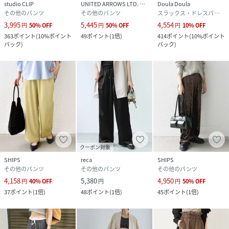
ずご確認の上、着用又はお取り扱い下さい。
studio CLIP
UNITED ARROWS LTD. OUTLET
Doula Doula
その他のパンツ
その他のパンツ
スラックス・ドレスパンツ
3,995
5,445
4,554
円
50
%
OFF
円
50
%
OFF
円
10
%
OFF
※画像の商品はサンプルです。
363
ポイント
(
10%ポイント
49
ポイント
(
1倍
)
414
ポイント
(
10%ポイント
実際の商品と仕様、加工、サイズが若干異なる場合がござい
バック
)
バック
)
ます。
‐‐公式Instagramではアイテム動画や新作情報をご覧いた
だけます‐‐
ブラック：160cm着用サイズ：ONESIZE
ブラウン：156cm着用サイズ：ONESIZE
クーポン対象
性別タイプ
レディース
SHIPS
reca
SHIPS
その他のパンツ
その他のパンツ
その他のパンツ
原産国
中国
4,158
5,380
4,950
円
40
%
OFF
円
円
50
%
OFF
37
ポイント
(
1倍
)
48
ポイント
(
1倍
)
45
ポイント
(
1倍
)
素材
表地: レーヨン57%、 ポリエステル43%、 別布:
ポリエステル100%、 裏地: ポリエステル100%
サイズ
ONE SIZE