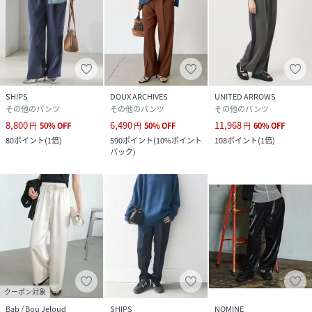
SHIPS
DOUX ARCHIVES
UNITED ARROWS
その他のパンツ
その他のパンツ
その他のパンツ
8,800
6,490
11,968
円
50
%
OFF
円
50
%
OFF
円
60
%
OFF
80
ポイント
(
1倍
)
590
ポイント
(
10%ポイント
108
ポイント
(
1倍
)
バック
)
クーポン対象
Bab / Bou Jeloud
SHIPS
NOMINE