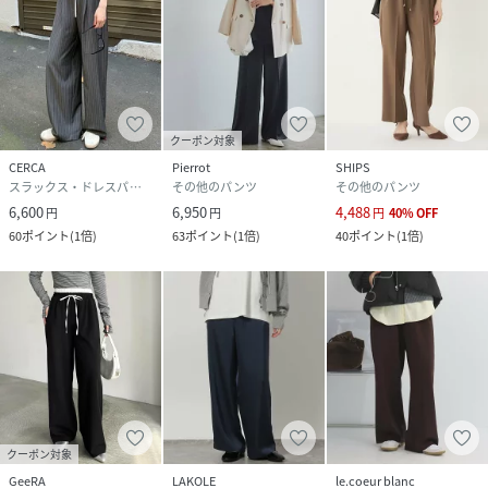
品番
MG0818_613140010
(
613140010-19-99 MG0818
)
クーポン対象
CERCA
Pierrot
SHIPS
スラックス・ドレスパンツ
その他のパンツ
その他のパンツ
6,600
6,950
4,488
円
円
円
40
%
OFF
60
ポイント
(
1倍
)
63
ポイント
(
1倍
)
40
ポイント
(
1倍
)
クーポン対象
GeeRA
LAKOLE
le.coeur blanc