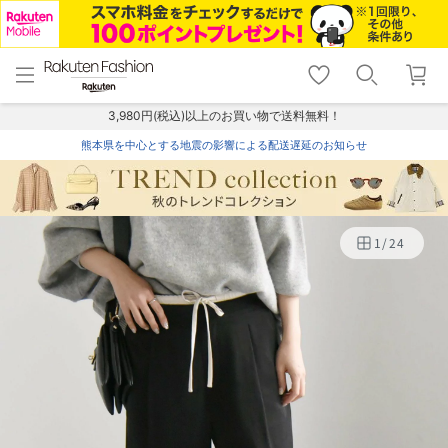
menu
home
search
favorite_border
shopping_cart
lock_outline
メニュー
トップ
検索
お気に入り
カート
ログイン
3,980円(税込)以上のお買い物で送料無料！
熊本県を中心とする地震の影響による配送遅延のお知らせ
1
/
24