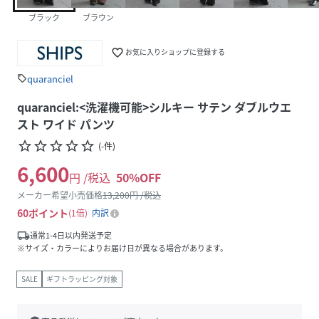
ブラック
ブラウン
favorite_border
お気に入りショップに登録する
quaranciel
sell
quaranciel:<洗濯機可能>シルキー サテン ダブルウエ
スト ワイド パンツ
star_border
star_border
star_border
star_border
star_border
(
-
件
)
6,600
円 /税込
50
%OFF
メーカー希望小売価格
13,200
円 /税込
60
ポイント
1倍
内訳
local_shipping
通常1-4日以内発送予定
※サイズ・カラーによりお届け日が異なる場合があります。
SALE
ギフトラッピング対象