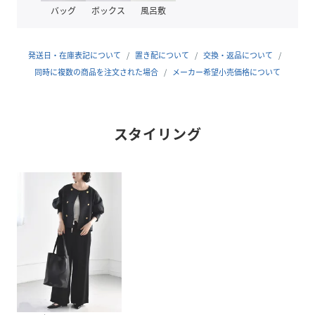
オフィスにもご旅行にも、オンオフ使えてオシャレ見えする
バッグ
ボックス
風呂敷
新たな定番ボトムとして重宝します。
＜セットアップ対応アイテム＞
発送日・在庫表記について
置き配について
交換・返品について
・シャツ（品番：611-14-0020）同色はブラックのみ
同時に複数の商品を注文された場合
メーカー希望小売価格について
※モールサイトによって（ハイフン/‐）抜きでの品番表記と
なります。
スタイリング
-------------------------------------
生地の厚み：薄手
伸縮性：無
透け感：無
光沢感：有
裏地 ：有
水洗い：可
-------------------------------------
【スタッフ着用コメント】
身長:162cm/体型:普通/普段サイズ:Ｍ/着用サイ
ズ:ONESIZE
サイズ感：全体的にゆったりしているので、脚のラインは拾