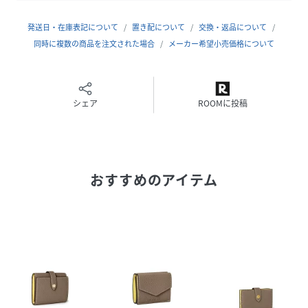
性別タイプ
レディース
発送日・在庫表記について
置き配について
交換・返品について
原産国
チェコ
同時に複数の商品を注文された場合
メーカー希望小売価格について
素材
シュリンクレザー(牛本革)
サイズ
FREE
シェア
ROOMに投稿
品番
MF7192_BWAT31R
(
BWAT31R-006-F MF7192
)
おすすめのアイテム