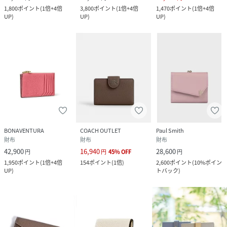
1,800
ポイント
(
1倍+4倍
3,800
ポイント
(
1倍+4倍
1,470
ポイント
(
1倍+4倍
UP
)
UP
)
UP
)
BONAVENTURA
COACH OUTLET
Paul Smith
財布
財布
財布
42,900
16,940
28,600
円
円
45
%
OFF
円
1,950
ポイント
(
1倍+4倍
154
ポイント
(
1倍
)
2,600
ポイント
(
10%ポイン
UP
)
トバック
)