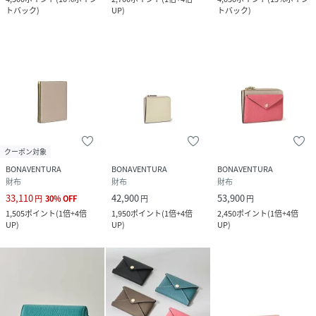
トバック
)
UP
)
トバック
)
クーポン対象
BONAVENTURA
BONAVENTURA
BONAVENTURA
財布
財布
財布
33,110
42,900
53,900
円
30
%
OFF
円
円
1,505
ポイント
(
1倍+4倍
1,950
ポイント
(
1倍+4倍
2,450
ポイント
(
1倍+4倍
UP
)
UP
)
UP
)