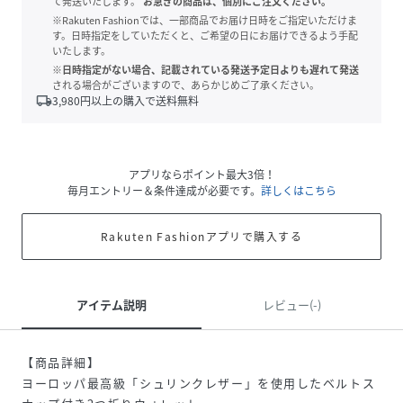
て発送いたします。
お急ぎの商品は、個別にご注文ください。
※Rakuten Fashionでは、一部商品でお届け日時をご指定いただけま
す。日時指定をしていただくと、ご希望の日にお届けできるよう手配
いたします。
※日時指定がない場合、記載されている発送予定日よりも遅れて発送
される場合がございますので、あらかじめご了承ください。
local_shipping
3,980
円以上の購入で送料無料
アプリならポイント最大3倍！
毎月エントリー＆条件達成が必要です。
詳しくはこちら
Rakuten Fashionアプリで購入する
アイテム説明
レビュー(-)
【商品詳細】
ヨーロッパ最高級「シュリンクレザー」を使用したベルトス