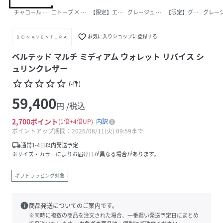
チャコール × トゥルーグレー
エトープ × イエロー
【限定】エトープ×レッド
グレージュ × コーラル
【限定】グレージュ ×
グレージ
favorite_border
お気に入りショップに登録する
ベルテッド マルチ ミディアム ウォレット リバイス シ
ュリンクレザー
star_border
star_border
star_border
star_border
star_border
(
-
件
)
59,400
円 /税込
2,700
ポイント
1倍
4倍UP
内訳
ポイントアップ期間：2026/08/11(火) 09:59まで
local_shipping
通常1-4日以内発送予定
※サイズ・カラーによりお届け日が異なる場合があります。
ギフトラッピング対象
info
商品発送についてのご案内です。
※同時に複数の商品を注文された場合、一番遅い発送予定日にまとめ