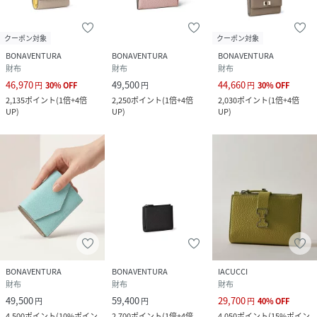
クーポン対象
クーポン対象
BONAVENTURA
BONAVENTURA
BONAVENTURA
財布
財布
財布
46,970
49,500
44,660
円
30
%
OFF
円
円
30
%
OFF
2,135
ポイント
(
1倍+4倍
2,250
ポイント
(
1倍+4倍
2,030
ポイント
(
1倍+4倍
UP
)
UP
)
UP
)
BONAVENTURA
BONAVENTURA
IACUCCI
財布
財布
財布
49,500
59,400
29,700
円
円
円
40
%
OFF
4,500
ポイント
(
10%ポイン
2,700
ポイント
(
1倍+4倍
4,050
ポイント
(
15%ポイン