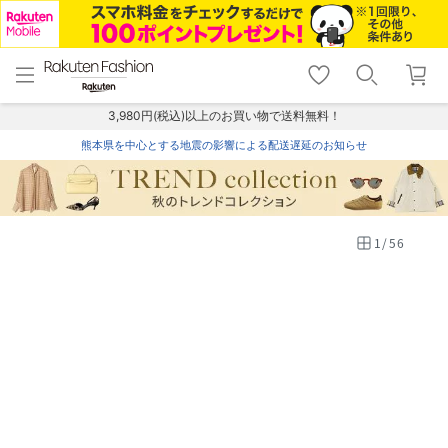
menu
home
search
favorite_border
shopping_cart
lock_outline
メニュー
トップ
検索
お気に入り
カート
ログイン
3,980円(税込)以上のお買い物で送料無料！
熊本県を中心とする地震の影響による配送遅延のお知らせ
1
/
56