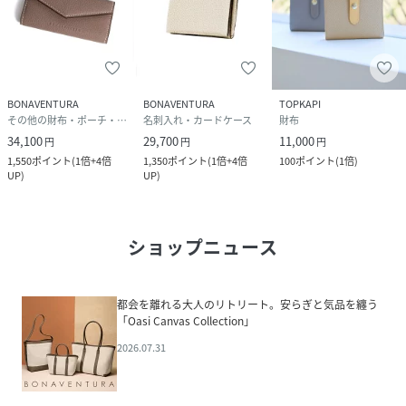
BONAVENTURA
BONAVENTURA
TOPKAPI
その他の財布・ポーチ・ケース
名刺入れ・カードケース
財布
34,100
29,700
11,000
円
円
円
1,550
ポイント
(
1倍+4倍
1,350
ポイント
(
1倍+4倍
100
ポイント
(
1倍
)
UP
)
UP
)
ショップニュース
都会を離れる大人のリトリート。安らぎと気品を纏う
「Oasi Canvas Collection」
2026.07.31