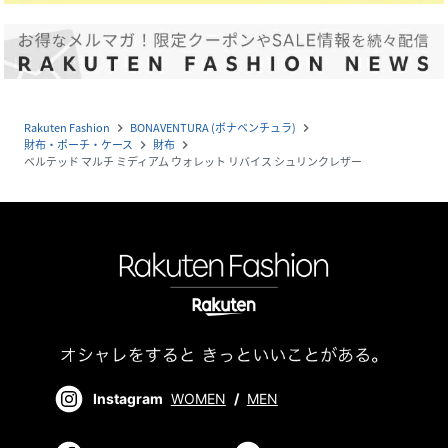
Rakuten Fashion
BONAVENTURA (ボナベンチュラ)
navigate_next
navigate_next
財布・ポーチ・ケース
財布
navigate_next
navigate_next
ベルテッド マルチ ミディアム ウォレット リバイス シュリンクレザー
Instagram
WOMEN
/
MEN