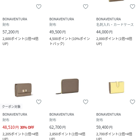
BONAVENTURA
BONAVENTURA
BONAVENTURA
財布
財布
名刺入れ・カードケース
57,200
49,500
44,000
円
円
円
2,600
ポイント
(
1倍+4倍
4,500
ポイント
(
10%ポイン
2,000
ポイント
(
1倍+4倍
UP
)
トバック
)
UP
)
クーポン対象
BONAVENTURA
BONAVENTURA
BONAVENTURA
財布
財布
財布
48,510
62,700
59,400
円
30
%
OFF
円
円
2,205
ポイント
(
1倍+4倍
2,850
ポイント
(
1倍+4倍
2,700
ポイント
(
1倍+4倍
UP
)
UP
)
UP
)