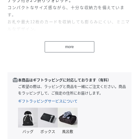
ナップ付き2つ折りウォレット。
コンパクトなサイズ感ながら、十分な収納力を備えていま
す。
お札や最大12枚のカードを収納しても膨らみにくい、ミニマ
ルなデザイン。
外付きL字コインケースには50枚程度のコインの収納力と開
閉時のスムーズさを実現。
more
プレゼントにも最適な上品で高級感のあるBOXでお届けしま
す。
【サイズ・仕様】
幅：12.7cm高さ：8.8cmマチ：2.5cm重量：116g
redeem
本商品はギフトラッピングに対応しております（有料）
ご希望の際は、ラッピングと商品を一緒にご注文ください。商品
内側素材：シュリンクレザー
をラッピングして、ご指定の住所にお届けします。
仕様：小銭入れ×1、お札入れ（日本紙幣対応）×1、カード
ギフトラッピングサービスについて
ポケット×8、フリーポケット×4
※ブラウザの設定・環境により、実際の色と若干異なって見
える場合がございます。
バッグ
ボックス
風呂敷