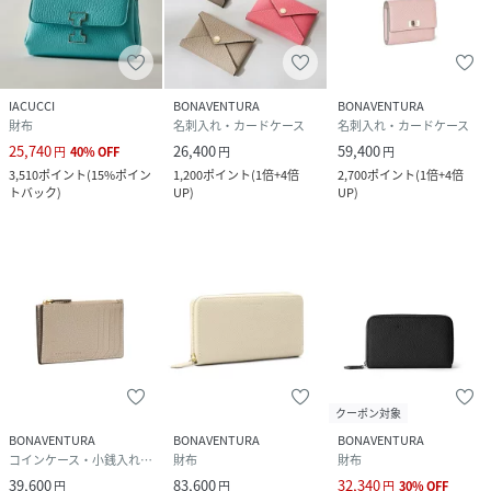
IACUCCI
BONAVENTURA
BONAVENTURA
財布
名刺入れ・カードケース
名刺入れ・カードケース
25,740
26,400
59,400
円
40
%
OFF
円
円
3,510
ポイント
(
15%ポイン
1,200
ポイント
(
1倍+4倍
2,700
ポイント
(
1倍+4倍
トバック
)
UP
)
UP
)
クーポン対象
BONAVENTURA
BONAVENTURA
BONAVENTURA
コインケース・小銭入れ・札入れ
財布
財布
39,600
83,600
32,340
円
円
円
30
%
OFF