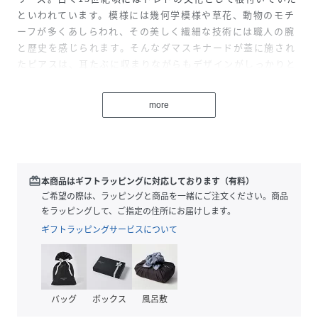
といわれています。模様には幾何学模様や草花、動物のモチ
ーフが多くあしらわれ、その美しく繊細な技術には職人の腕
と歴史を感じられます。そんなダマスキナードが蓋に施され
たピアスは、耳たぶに収まりながらもデザインがしっかりと
楽しめるサイズ感で、装いに上品なアクセントをプラスしま
す。
more
性別タイプ
レディース
原産国
スペイン
redeem
本商品はギフトラッピングに対応しております（有料）
ご希望の際は、ラッピングと商品を一緒にご注文ください。商品
素材
ｼﾙﾊﾞｰ K24ｺｰﾃｨﾝｸﾞ
をラッピングして、ご指定の住所にお届けします。
サイズ
FREE
ギフトラッピングサービスについて
品番
MF6528_LEDZ4708
(
LEDZ4708-2024-G02-000 MF6528
)
バッグ
ボックス
風呂敷