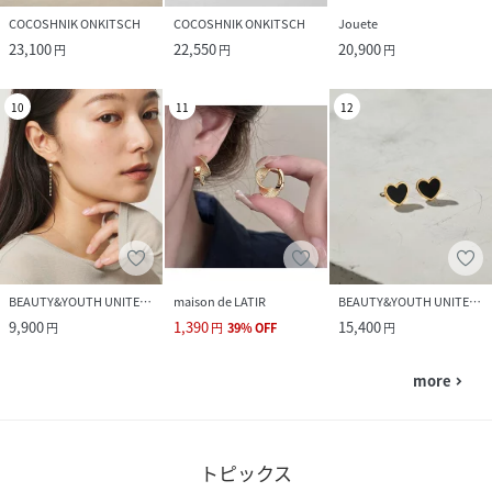
COCOSHNIK ONKITSCH
COCOSHNIK ONKITSCH
Jouete
23,100
22,550
20,900
円
円
円
10
11
12
BEAUTY&YOUTH UNITED ARROWS
maison de LATIR
BEAUTY&YOUTH UNITED ARROWS
9,900
1,390
15,400
円
円
39
%
OFF
円
more
navigate_next
トピックス