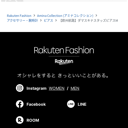
Rakuten Fashion
Amina Collection (アミナコレクション)
navigate_next
navigate_next
アクセサリー・腕時計
ピアス
【欧州航路】ダマスキナスタッズピアスM
navigate_next
navigate_next
Instagram
WOMEN
/
MEN
Facebook
LINE
ROOM