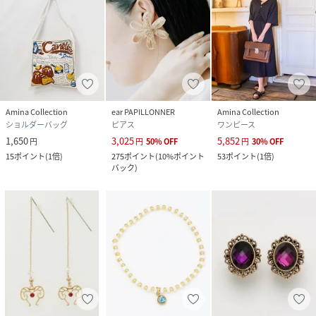
Amina Collection
ear PAPILLONNER
Amina Collection
ショルダーバッグ
ピアス
ワンピース
1,650
3,025
5,852
円
円
50
%
OFF
円
30
%
OFF
15
ポイント
(
1倍
)
275
ポイント
(
10%ポイント
53
ポイント
(
1倍
)
バック
)