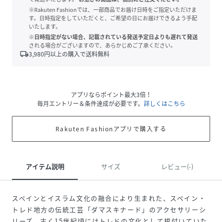
※Rakuten Fashionでは、一部商品でお届け日時をご指定いただけま
す。日時指定をしていただくと、ご希望の日にお届けできるよう手配
いたします。
※日時指定がない場合、記載されている発送予定日よりも遅れて発送
される場合がございますので、あらかじめご了承ください。
local_shipping
3,980
円以上の購入で送料無料
アプリならポイント最大3倍！
毎月エントリー＆条件達成が必要です。
詳しくはこちら
Rakuten Fashionアプリで購入する
アイテム説明
サイズ
レビュー(-)
スペインとイスラム文化の融合により生まれた、スペイン・
トレド地方の伝統工芸「ダマスキナード」のアクセサリーシ
リーズ。古く15世紀頃にはトレドの文化として根付いていた