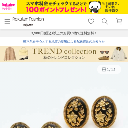
menu
home
search
favorite_border
shopping_cart
lock_outline
メニュー
トップ
検索
お気に入り
カート
ログイン
3,980円(税込)以上のお買い物で送料無料！
熊本県を中心とする地震の影響による配送遅延のお知らせ
1
/
15