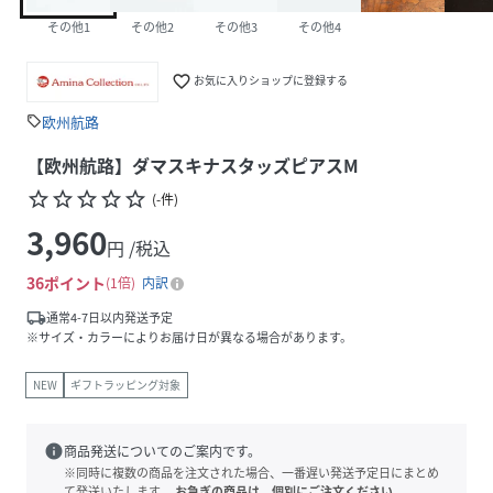
その他1
その他2
その他3
その他4
favorite_border
お気に入りショップに登録する
欧州航路
sell
【欧州航路】ダマスキナスタッズピアスM
star_border
star_border
star_border
star_border
star_border
(
-
件
)
3,960
円 /税込
36
ポイント
1倍
内訳
local_shipping
通常4-7日以内発送予定
※サイズ・カラーによりお届け日が異なる場合があります。
NEW
ギフトラッピング対象
info
商品発送についてのご案内です。
※同時に複数の商品を注文された場合、一番遅い発送予定日にまとめ
て発送いたします。
お急ぎの商品は、個別にご注文ください。