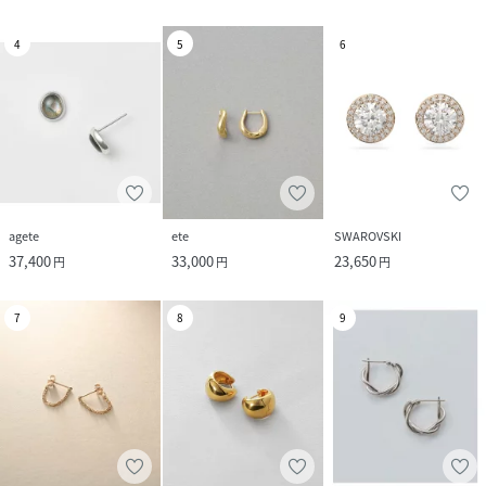
4
5
6
agete
ete
SWAROVSKI
37,400
33,000
23,650
円
円
円
7
8
9