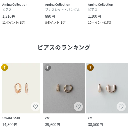
Amina Collection
Amina Collection
Amina Collection
ピアス
ブレスレット・バングル
ピアス
1,210
880
1,100
円
円
円
11
ポイント
(
1倍
)
8
ポイント
(
1倍
)
10
ポイント
(
1倍
)
ピアス
のランキング
1
2
3
SWAROVSKI
ete
ete
14,300
39,600
38,500
円
円
円