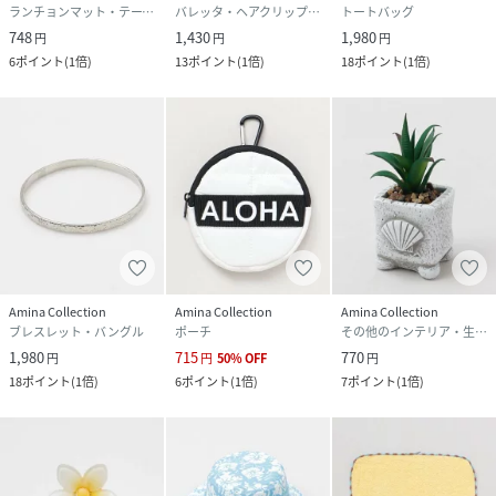
ランチョンマット・テーブルクロス
バレッタ・ヘアクリップ・ヘアピン
トートバッグ
748
1,430
1,980
円
円
円
6
ポイント
(
1倍
)
13
ポイント
(
1倍
)
18
ポイント
(
1倍
)
Amina Collection
Amina Collection
Amina Collection
ブレスレット・バングル
ポーチ
その他のインテリア・生活雑貨
1,980
715
770
円
円
50
%
OFF
円
18
ポイント
(
1倍
)
6
ポイント
(
1倍
)
7
ポイント
(
1倍
)