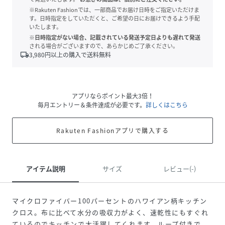
※Rakuten Fashionでは、一部商品でお届け日時をご指定いただけま
す。日時指定をしていただくと、ご希望の日にお届けできるよう手配
いたします。
※日時指定がない場合、記載されている発送予定日よりも遅れて発送
される場合がございますので、あらかじめご了承ください。
local_shipping
3,980
円以上の購入で送料無料
アプリならポイント最大3倍！
毎月エントリー＆条件達成が必要です。
詳しくはこちら
Rakuten Fashionアプリで購入する
アイテム説明
サイズ
レビュー(-)
マイクロファイバー100パーセントのハワイアン柄キッチン
クロス。布に比べて水分の吸収力がよく、速乾性にもすぐれ
ているのでキッチンで大活躍してくれます。ループ付きで、