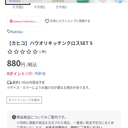
その他2
その他1
その他3
favorite_border
お気に入りショップに登録する
Kahiko
sell
【カヒコ】ハウオリキッチンクロスSET S
star_border
star_border
star_border
star_border
star_border
(
-
件
)
880
円 /税込
8
ポイント
1倍
内訳
local_shipping
通常4-7日以内発送予定
※サイズ・カラーによりお届け日が異なる場合があります。
ギフトラッピング対象外
info
商品発送についてのご案内です。
※同時に複数の商品を注文された場合、一番遅い発送予定日にまとめ
て発送いたします。
お急ぎの商品は、個別にご注文ください。