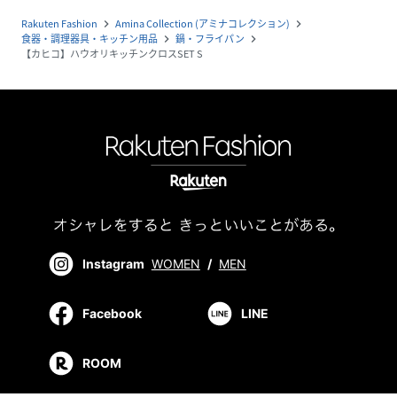
Rakuten Fashion
Amina Collection (アミナコレクション)
navigate_next
navigate_next
食器・調理器具・キッチン用品
鍋・フライパン
navigate_next
navigate_next
【カヒコ】ハウオリキッチンクロスSET S
Instagram
WOMEN
/
MEN
Facebook
LINE
ROOM