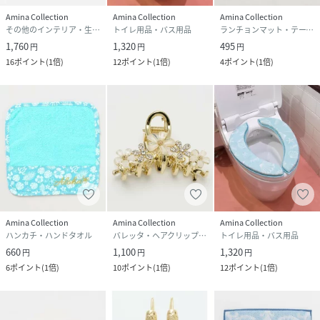
Amina Collection
Amina Collection
Amina Collection
その他のインテリア・生活雑貨
トイレ用品・バス用品
ランチョンマット・テーブルクロス
1,760
1,320
495
円
円
円
16
ポイント
(
1倍
)
12
ポイント
(
1倍
)
4
ポイント
(
1倍
)
Amina Collection
Amina Collection
Amina Collection
ハンカチ・ハンドタオル
バレッタ・ヘアクリップ・ヘアピン
トイレ用品・バス用品
660
1,100
1,320
円
円
円
6
ポイント
(
1倍
)
10
ポイント
(
1倍
)
12
ポイント
(
1倍
)