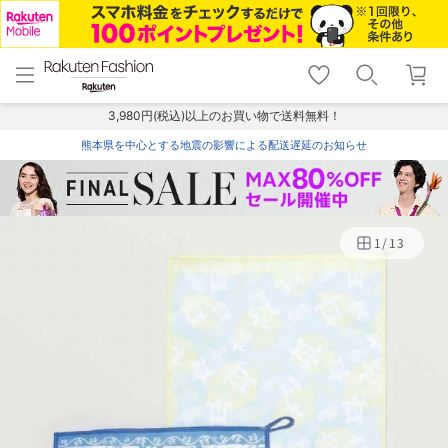
menu
home
search
favorite_border
shopping_cart
lock_outline
メニュー
トップ
検索
お気に入り
カート
ログイン
3,980円(税込)以上のお買い物で送料無料！
熊本県を中心とする地震の影響による配送遅延のお知らせ
1
/
13