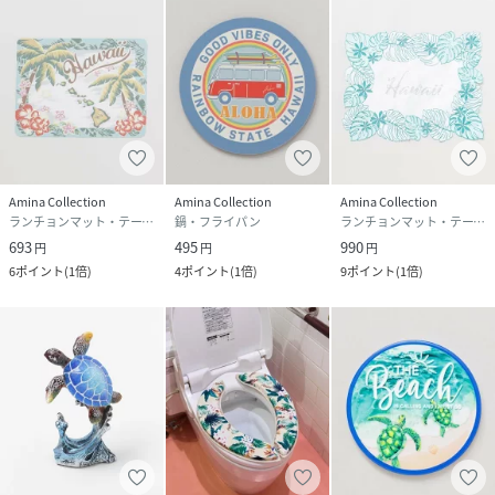
Amina Collection
Amina Collection
Amina Collection
ランチョンマット・テーブルクロス
鍋・フライパン
ランチョンマット・テーブルクロス
693
495
990
円
円
円
6
ポイント
(
1倍
)
4
ポイント
(
1倍
)
9
ポイント
(
1倍
)