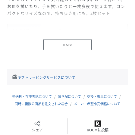
お皿を拭いたり、手を拭いたりと一枚多役で使えます。コン
パクトなサイズなので、持ち歩き用にも。2枚セット
性別タイプ
レディース
原産国
中国
more
素材
ﾎﾟﾘｴｽﾃﾙ65% 綿35%
サイズ
FREE
redeem
ギフトラッピングサービスについて
品番
MF5210_47YP4201
(
47YP4201-2024-G02-000 MF5210
)
発送日・在庫表記について
置き配について
交換・返品について
同時に複数の商品を注文された場合
メーカー希望小売価格について
シェア
ROOMに投稿