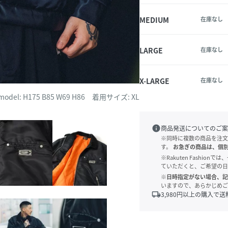
MEDIUM
在庫なし
LARGE
在庫なし
X-LARGE
在庫なし
model: H175 B85 W69 H86 着用サイズ: XL
info
商品発送についてのご案
※同時に複数の商品を注文
す。
お急ぎの商品は、個
※Rakuten Fashi
ていただくと、ご希望の日
※日時指定がない場合、記
いますので、あらかじめご
local_shipping
3,980
円以上の購入で送