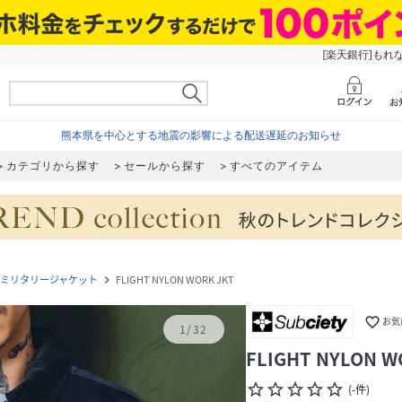
[楽天銀行]もれ
熊本県を中心とする地震の影響による配送遅延のお知らせ
カテゴリから探す
セールから探す
すべてのアイテム
ミリタリージャケット
FLIGHT NYLON WORK JKT
navigate_next
favorite_border
お気
1
/
32
FLIGHT NYLON W
star_border
star_border
star_border
star_border
star_border
(
-
件
)