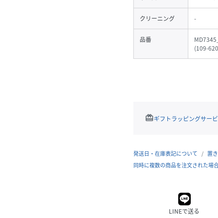
クリーニング
-
品番
MD7345
(
109-62
redeem
ギフトラッピングサービ
発送日・在庫表記について
置き
同時に複数の商品を注文された場
LINEで送る