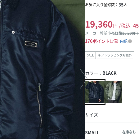
35
お気に入り登録数：
人
19,360
円 /税込
45
メーカー希望小売価格
35,200
円
176
ポイント
1倍
内訳
SALE
ギフトラッピング対象外
カラー：
BLACK
サイズ
SMALL
在庫なし