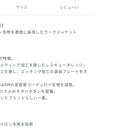
サイズ
レビュー(-)
)】
ロン生地を表地に採用したワークジャケット
が特徴。
キルティング加工を施したレスキューオレンジ。
加工を施し、エッチング加工の真鍮プレートをオ
は8Wの高密度コーデュロイ生地を採用。
ジナルのネオバボタンを配備。
合したブランドらしい一着。
ナイロン生地を採用