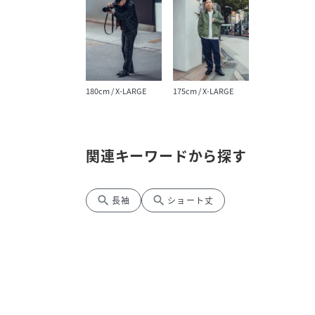
180cm / X-LARGE
175cm / X-LARGE
関連キーワードから探す
search
search
長袖
ショート丈