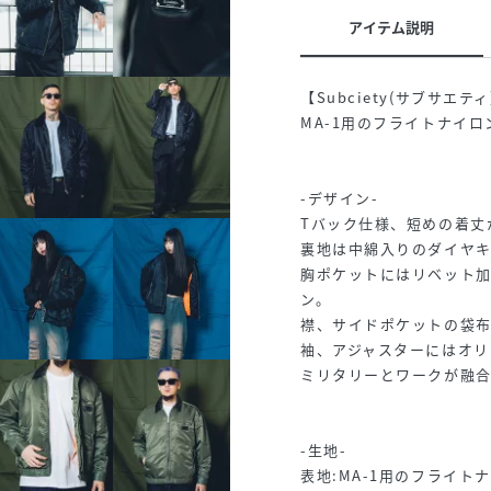
アイテム説明
【Subciety(サブサエティ
MA-1用のフライトナイ
-デザイン-
Tバック仕様、短めの着丈
裏地は中綿入りのダイヤ
胸ポケットにはリベット
ン。
襟、サイドポケットの袋布
袖、アジャスターにはオリ
ミリタリーとワークが融
-生地-
表地:MA-1用のフライト