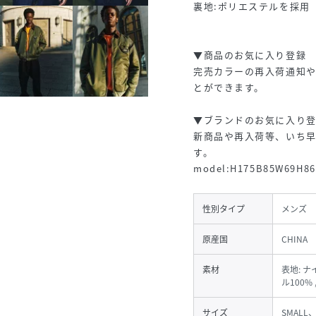
裏地:ポリエステルを採用
▼商品のお気に入り登録
完売カラーの再入荷通知や
とができます。
▼ブランドのお気に入り
新商品や再入荷等、いち
す。
model:H175B85W69H
性別タイプ
メンズ
原産国
CHINA
素材
表地: ナ
ル100% 
サイズ
SMALL、