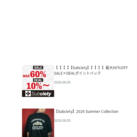
【【【【【Subciety】】】】】最大60％OFF
SALE×DEALポイントバック
2026.08.05
【Subciety】2026 Summer Collection
2026.08.05