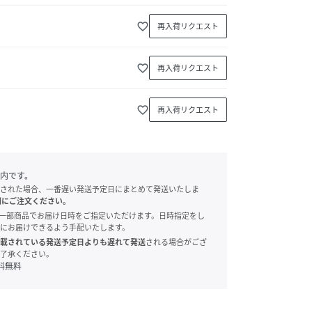
favorite_border
再入荷リクエスト
favorite_border
再入荷リクエスト
favorite_border
再入荷リクエスト
内です。
された場合、一番遅い発送予定日にまとめて発送いたしま
別にご注文ください。
onでは、一部商品でお届け日時をご指定いただけます。日時指定をし
にお届けできるよう手配いたします。
載されている発送予定日よりも遅れて発送
される場合がござ
了承ください。
料無料