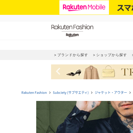
ブランドから探す
ショップから探す
navigate_before
Rakuten Fashion
Subciety (サブサエティ)
ジャケット・アウター
navigate_next
navigate_next
navigate_next