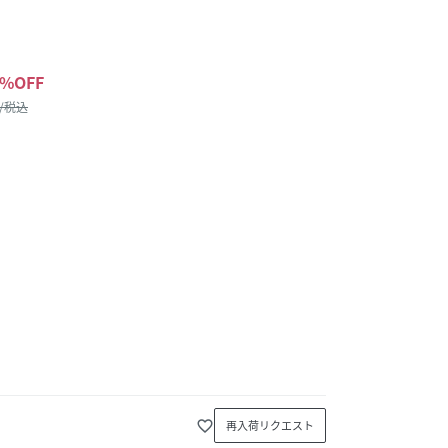
%OFF
 /税込
favorite_border
再入荷リクエスト