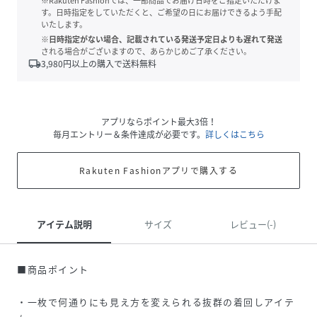
※Rakuten Fashionでは、一部商品でお届け日時をご指定いただけま
す。日時指定をしていただくと、ご希望の日にお届けできるよう手配
いたします。
※日時指定がない場合、記載されている発送予定日よりも遅れて発送
される場合がございますので、あらかじめご了承ください。
local_shipping
3,980
円以上の購入で送料無料
アプリならポイント最大3倍！
毎月エントリー＆条件達成が必要です。
詳しくはこちら
Rakuten Fashionアプリで購入する
アイテム説明
サイズ
レビュー(-)
■商品ポイント
・一枚で何通りにも見え方を変えられる抜群の着回しアイテ