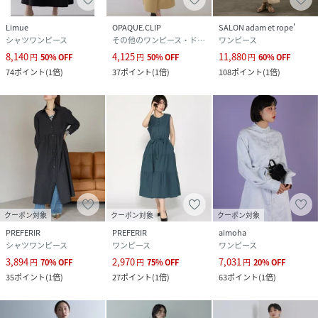
Limue
OPAQUE.CLIP
SALON adam et rope'
シャツワンピース
その他のワンピース・ドレス
ワンピース
8,140
4,125
11,880
円
50
%
OFF
円
50
%
OFF
円
60
%
OFF
74
ポイント
(
1倍
)
37
ポイント
(
1倍
)
108
ポイント
(
1倍
)
クーポン対象
クーポン対象
クーポン対象
PREFERIR
PREFERIR
aimoha
シャツワンピース
ワンピース
ワンピース
3,894
2,970
7,031
円
70
%
OFF
円
75
%
OFF
円
20
%
OFF
35
ポイント
(
1倍
)
27
ポイント
(
1倍
)
63
ポイント
(
1倍
)