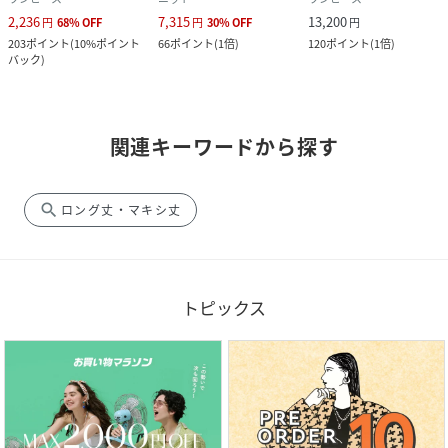
2,236
7,315
13,200
円
68
%
OFF
円
30
%
OFF
円
203
ポイント
(
10%ポイント
66
ポイント
(
1倍
)
120
ポイント
(
1倍
)
バック
)
関連キーワードから探す
search
ロング丈・マキシ丈
トピックス