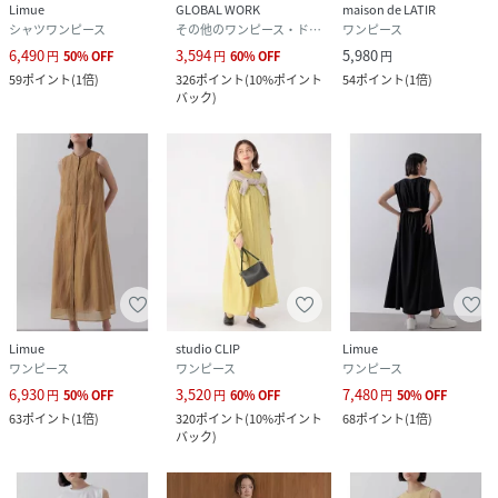
Limue
GLOBAL WORK
maison de LATIR
シャツワンピース
その他のワンピース・ドレス
ワンピース
6,490
3,594
5,980
円
50
%
OFF
円
60
%
OFF
円
59
ポイント
(
1倍
)
326
ポイント
(
10%ポイント
54
ポイント
(
1倍
)
バック
)
Limue
studio CLIP
Limue
ワンピース
ワンピース
ワンピース
6,930
3,520
7,480
円
50
%
OFF
円
60
%
OFF
円
50
%
OFF
63
ポイント
(
1倍
)
320
ポイント
(
10%ポイント
68
ポイント
(
1倍
)
バック
)