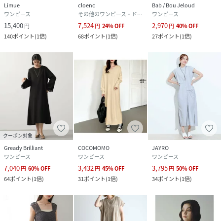
Limue
cloenc
Bab / Bou Jeloud
ワンピース
その他のワンピース・ドレス
ワンピース
15,400
7,524
2,970
円
円
24
%
OFF
円
40
%
OFF
140
ポイント
(
1倍
)
68
ポイント
(
1倍
)
27
ポイント
(
1倍
)
クーポン対象
Gready Brilliant
COCOMOMO
JAYRO
ワンピース
ワンピース
ワンピース
7,040
3,432
3,795
円
60
%
OFF
円
45
%
OFF
円
50
%
OFF
64
ポイント
(
1倍
)
31
ポイント
(
1倍
)
34
ポイント
(
1倍
)