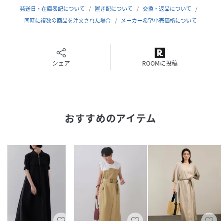
発送日・在庫表記について
置き配について
交換・返品について
原産国
中国
同時に複数の商品を注文された場合
メーカー希望小売価格について
素材
（無地）ポリエステル60% 綿40%（ストライ
プ）綿70% テンセル30%
サイズ
F
シェア
ROOMに投稿
クリーニング
手洗い可能
品番
MD5727_260201
(
260201-10196-92-F MD5727
)
おすすめのアイテム