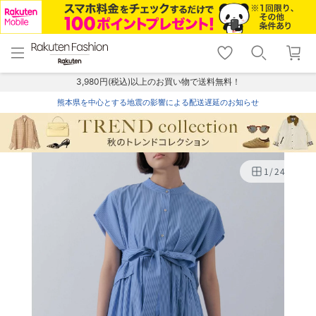
menu
home
search
favorite_border
shopping_cart
lock_outline
メニュー
トップ
検索
お気に入り
カート
ログイン
3,980円(税込)以上のお買い物で送料無料！
熊本県を中心とする地震の影響による配送遅延のお知らせ
1
/
24