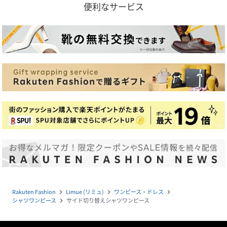
便利なサービス
Rakuten Fashion
Limue (リミュ)
ワンピース・ドレス
navigate_next
navigate_next
navigate_next
シャツワンピース
サイド切り替えシャツワンピース
navigate_next