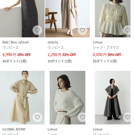
Bab / Bou Jeloud
relaclo
Limue
ワンピース
ワンピース
シャツ・ブラウス
4,990
2,290
6,050
円
35
%
OFF
円
53
%
OFF
円
50
%
OFF
45
ポイント
(
1倍
)
20
ポイント
(
1倍
)
55
ポイント
(
1倍
)
GLOBAL WORK
Limue
Limue
ワンピース
ニット
ワンピース