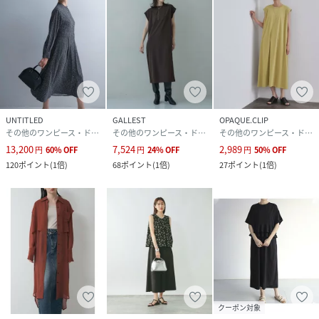
UNTITLED
GALLEST
OPAQUE.CLIP
その他のワンピース・ドレス
その他のワンピース・ドレス
その他のワンピース・ドレス
13,200
7,524
2,989
円
60
%
OFF
円
24
%
OFF
円
50
%
OFF
120
ポイント
(
1倍
)
68
ポイント
(
1倍
)
27
ポイント
(
1倍
)
クーポン対象