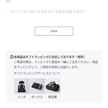
ム。
・ウエスト切り替えが高めなので脚長効果も期待◎
・ほどよいギャザーで広がり過ぎず普段使いしやすい上品な
デザイン。
more
■スタイリングポイント
・ボトムスと合わせれば王道のレイヤードスタイルが完成。
redeem
本商品はギフトラッピングに対応しております（有料）
・ベルトは前でも後ろでもOK。
ご希望の際は、ラッピングと商品を一緒にご注文ください。商品
をラッピングして、ご指定の住所にお届けします。
シンプルに一枚でスタイリングがキマります。
ギフトラッピングサービスについて
・ボタンを開ければ夏の羽織りとしても大活躍!
着用モデル（166cm）
バッグ
ボックス
風呂敷
性別タイプ
レディース