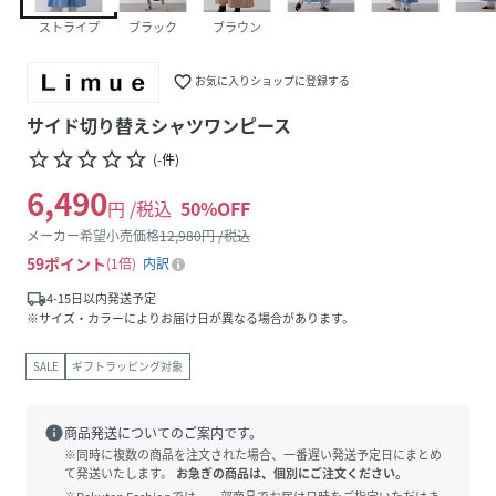
ストライプ
ブラック
ブラウン
favorite_border
お気に入りショップに登録する
サイド切り替えシャツワンピース
star_border
star_border
star_border
star_border
star_border
(
-
件
)
6,490
円 /税込
50
%OFF
メーカー希望小売価格
12,980
円 /税込
59
ポイント
1倍
内訳
local_shipping
4-15日以内発送予定
※サイズ・カラーによりお届け日が異なる場合があります。
SALE
ギフトラッピング対象
info
商品発送についてのご案内です。
※同時に複数の商品を注文された場合、一番遅い発送予定日にまとめ
て発送いたします。
お急ぎの商品は、個別にご注文ください。