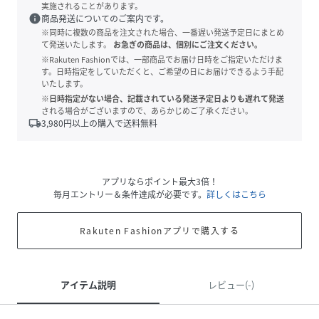
実施されることがあります。
info
商品発送についてのご案内です。
※同時に複数の商品を注文された場合、一番遅い発送予定日にまとめ
て発送いたします。
お急ぎの商品は、個別にご注文ください。
※Rakuten Fashionでは、一部商品でお届け日時をご指定いただけま
す。日時指定をしていただくと、ご希望の日にお届けできるよう手配
いたします。
※日時指定がない場合、記載されている発送予定日よりも遅れて発送
される場合がございますので、あらかじめご了承ください。
local_shipping
3,980
円以上の購入で送料無料
アプリならポイント最大3倍！
毎月エントリー＆条件達成が必要です。
詳しくはこちら
Rakuten Fashionアプリで購入する
アイテム説明
レビュー(-)