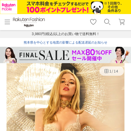
menu
home
search
favorite_border
shopping_cart
lock_outline
メニュー
トップ
検索
お気に入り
カート
ログイン
3,980円(税込)以上のお買い物で送料無料！
熊本県を中心とする地震の影響による配送遅延のお知らせ
1
/
14