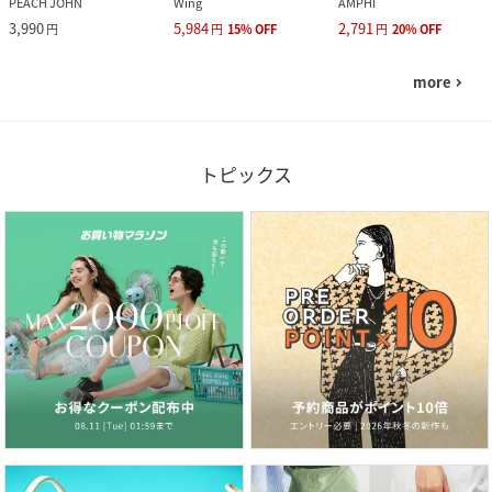
PEACH JOHN
Wing
AMPHI
3,990
5,984
2,791
円
円
15
%
OFF
円
20
%
OFF
more
navigate_next
トピックス