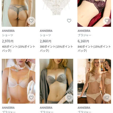
素材
ナイロン80％、ポリウレタン18％、コットン
2％
サイズ
B70、B75、C70、C75、C80、D70、D75、
D80、E70、E75、E80、F70、F75、G70、G75
ANNEBRA
ANNEBRA
ANNEBRA
ショーツ
ショーツ
ブラジャー
品番
MD5287_AB
(
AB-1687-BEG-B70 MD5287
)
2,970
2,860
6,160
円
円
円
405
ポイント
(
15%ポイント
390
ポイント
(
15%ポイント
840
ポイント
(
15%ポイント
バック
)
バック
)
バック
)
ANNEBRA
ANNEBRA
ANNEBRA
ブラジャー
ブラジャー
ブラジャー