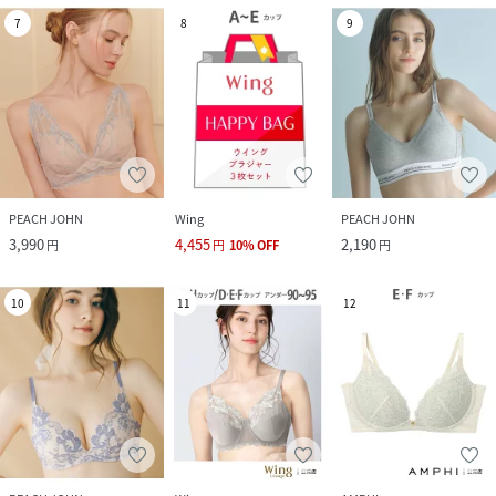
7
8
9
PEACH JOHN
Wing
PEACH JOHN
3,990
4,455
2,190
円
円
10
%
OFF
円
10
11
12