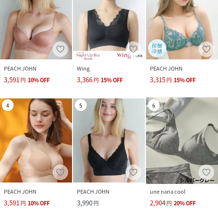
PEACH JOHN
Wing
PEACH JOHN
3,591
3,366
3,315
円
10
%
OFF
円
15
%
OFF
円
15
%
OFF
4
5
6
PEACH JOHN
PEACH JOHN
une nana cool
3,591
3,990
2,904
円
10
%
OFF
円
円
20
%
OFF