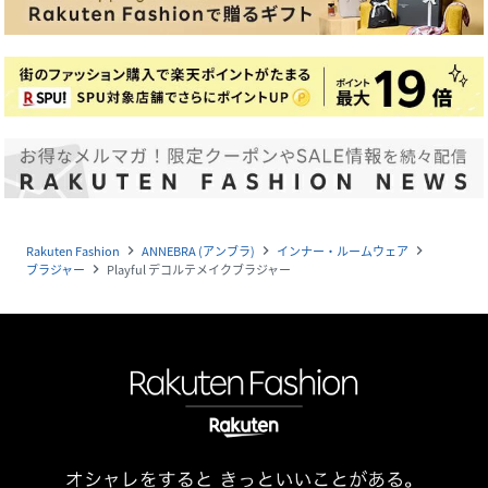
Rakuten Fashion
ANNEBRA (アンブラ)
インナー・ルームウェア
navigate_next
navigate_next
navigate_next
ブラジャー
Playful デコルテメイクブラジャー
navigate_next