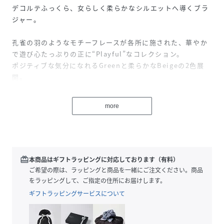
デコルテふっくら、女らしく柔らかなシルエットへ導くブラ
ジャー。
孔雀の羽のようなモチーフレースが各所に施された、華やか
で遊び心たっぷりの正に“Playful”なコレクション。
ポジティブな気分になれるGreenと柔らかなBeigeの2色展
開。
オフショルのボディスーツはカップ付きで、ファッションア
イテムとしても大活躍。
more
今シーズン唯一のバックデザインブラにも注目です。
ワクワクするような美しいランジェリーを楽しんで。
サイドボーンが脇に流れてしまいがちなバストボリュームを
逃がさずしっかりホールド。
redeem
本商品はギフトラッピングに対応しております（有料）
下からバストを持ち上げ、トップ高め＆脇すっきりの美胸に
ご希望の際は、ラッピングと商品を一緒にご注文ください。商品
導いてくれます。
をラッピングして、ご指定の住所にお届けします。
アンダーベルトは伸縮性のある、通気性の良いチュール素材
ギフトラッピングサービスについて
を使用。
フロント中央にオーロラストーンのチャーム付き。