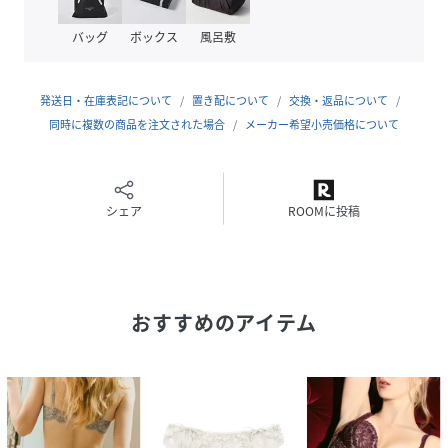
◆仕様
バッグ
ボックス
風呂敷
2段3列ホック
付属パッド取り外し可
肩ストラップ取り外し不可
発送日・在庫表記について
置き配について
交換・返品について
ワイヤー入り
同時に複数の商品を注文された場合
メーカー希望小売価格について
サイドボーンあり
照明等の関係により、実際と色味が異なって見える場合があ
ります。
シェア
ROOMに投稿
パソコン・スマートフォン等の環境により、実際と色味が異
なって見える場合があります。
柄プリント、刺繍レース等を使用している商品は生地の使用
箇所が異なるため、商品によって柄の出方が異なります。柄
おすすめのアイテム
の指定はできませんので予めご了承下さい。
性別タイプ
レディース
原産国
タイ