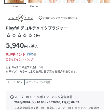
Beige
Green
favorite_border
お気に入りショップに登録する
Playful デコルテメイクブラジャー
star_border
star_border
star_border
star_border
star_border
(
-
件
)
5,940
円 /税込
810
ポイント
内訳
15%ポイントバック
local_shipping
12時までの注文で当日出荷
※サイズ・カラーによりお届け日が異なる場合があります。
スーパーDEAL
ギフトラッピング対象
schedule
スーパーDEAL
15
%ポイントバック対象期間
2026/08/04(火) 10:00
〜
2026/08/11(火) 09:59
※本対象期間終了後、同一商品にてスーパーDEALキャンペーンが継続