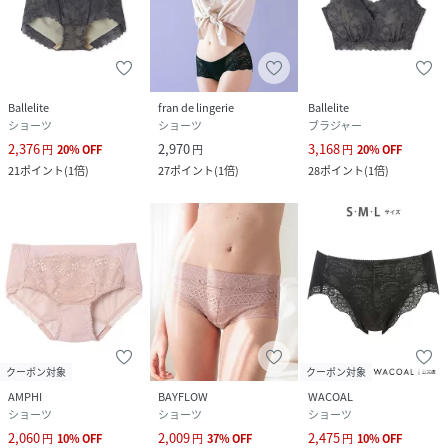
Ballelite
fran de lingerie
Ballelite
ショーツ
ショーツ
ブラジャー
2,376
2,970
3,168
円
20
%
OFF
円
円
20
%
OFF
21
ポイント
(
1倍
)
27
ポイント
(
1倍
)
28
ポイント
(
1倍
)
クーポン対象
クーポン対象
AMPHI
BAYFLOW
WACOAL
ショーツ
ショーツ
ショーツ
2,060
2,009
2,475
円
10
%
OFF
円
37
%
OFF
円
10
%
OFF