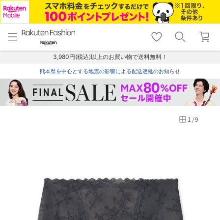
menu
home
search
favorite_border
shopping_cart
lock_outline
メニュー
トップ
検索
お気に入り
カート
ログイン
3,980円(税込)以上のお買い物で送料無料！
熊本県を中心とする地震の影響による配送遅延のお知らせ
1
/
9