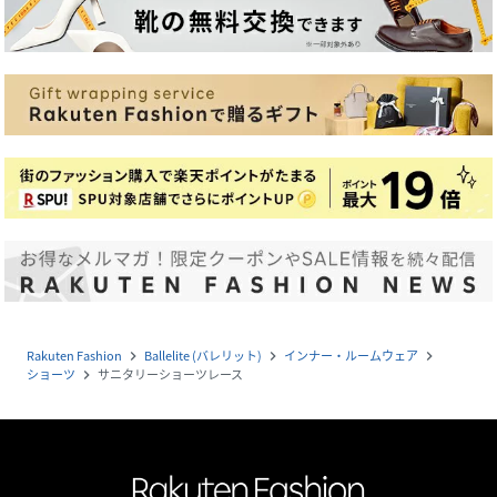
Rakuten Fashion
Ballelite (バレリット)
インナー・ルームウェア
navigate_next
navigate_next
navigate_next
ショーツ
サニタリーショーツレース
navigate_next