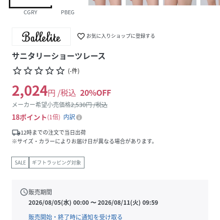
CGRY
PBEG
favorite_border
お気に入りショップに登録する
サニタリーショーツレース
star_border
star_border
star_border
star_border
star_border
(
-
件
)
2,024
円 /税込
20
%OFF
メーカー希望小売価格
2,530
円 /税込
18
ポイント
1倍
内訳
local_shipping
12時までの注文で当日出荷
※サイズ・カラーによりお届け日が異なる場合があります。
SALE
ギフトラッピング対象
schedule
販売期間
2026/08/05(水) 00:00
〜
2026/08/11(火) 09:59
販売開始・終了時に通知を受け取る