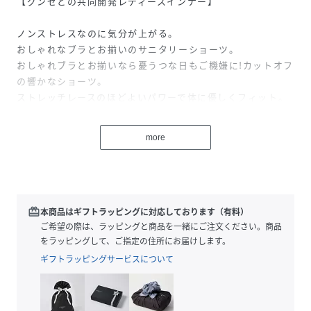
【グンゼとの共同開発レディースインナー】
ノンストレスなのに気分が上がる。
おしゃれなブラとお揃いのサニタリーショーツ。
おしゃれブラとお揃いなら憂うつな日もご機嫌に!カットオフ
の響かなショーツ。
ストレッチレースのほどよいパワーで体に優しくフィット。
肌ざわりが柔らかい素材で、レース特有の凹凸感を軽減。
きりっぱなしでほつれにくいカットオフ素材。
more
縫い目によるチクチクとした刺激を低減。
レースと肌に触れるマチを縫い付けていない羽根つきのナプ
キンを使用しやすい設計。
漏れをしっかりガードする生地を撥水加工した生地で挟んだ
3層のマチで、漏れの不安を軽減。
redeem
本商品はギフトラッピングに対応しております（有料）
ご希望の際は、ラッピングと商品を一緒にご注文ください。商品
をラッピングして、ご指定の住所にお届けします。
性別タイプ
レディース
ギフトラッピングサービスについて
原産国
ベトナム
素材
ナイロン,ポリウレタン,ポリエステル