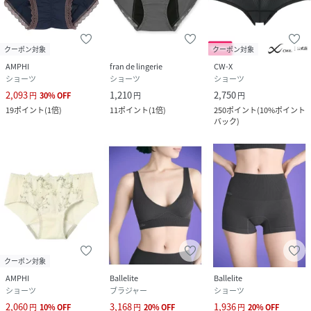
クーポン対象
クーポン対象
AMPHI
fran de lingerie
CW-X
ショーツ
ショーツ
ショーツ
2,093
1,210
2,750
円
30
%
OFF
円
円
19
ポイント
(
1倍
)
11
ポイント
(
1倍
)
250
ポイント
(
10%ポイント
バック
)
クーポン対象
AMPHI
Ballelite
Ballelite
ショーツ
ブラジャー
ショーツ
2,060
3,168
1,936
円
10
%
OFF
円
20
%
OFF
円
20
%
OFF