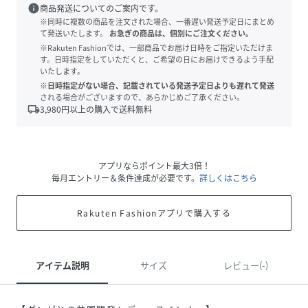
info
商品発送についてのご案内です。
※同時に複数の商品を注文された場合、一番遅い発送予定日にまとめ
て発送いたします。
お急ぎの商品は、個別にご注文ください。
※Rakuten Fashionでは、一部商品でお届け日時をご指定いただけま
す。日時指定をしていただくと、ご希望の日にお届けできるよう手配
いたします。
※日時指定がない場合、記載されている発送予定日よりも遅れて発送
される場合がございますので、あらかじめご了承ください。
local_shipping
3,980
円以上の購入で送料無料
アプリならポイント最大3倍！
毎月エントリー＆条件達成が必要です。
詳しくはこちら
Rakuten Fashionアプリで購入する
アイテム説明
サイズ
レビュー(-)