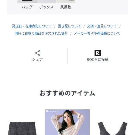
バッグ
ボックス
風呂敷
サイズ
M、L
品番
MD4025_BLWCP243009
発送日・在庫表記について
置き配について
交換・返品について
(
BLWCP243009-007-94 MD4025
)
同時に複数の商品を注文された場合
メーカー希望小売価格について
シェア
ROOMに投稿
おすすめのアイテム