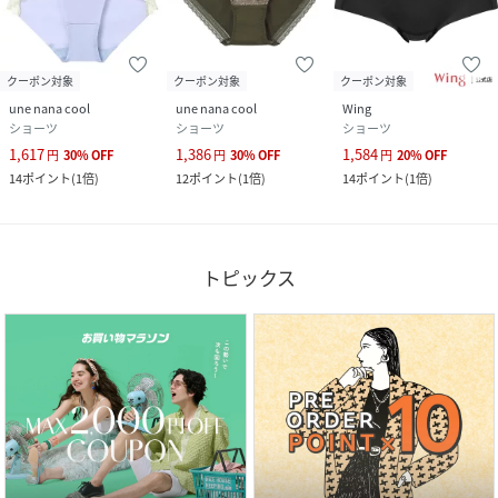
クーポン対象
クーポン対象
クーポン対象
une nana cool
une nana cool
Wing
ショーツ
ショーツ
ショーツ
1,617
1,386
1,584
円
30
%
OFF
円
30
%
OFF
円
20
%
OFF
14
ポイント
(
1倍
)
12
ポイント
(
1倍
)
14
ポイント
(
1倍
)
トピックス