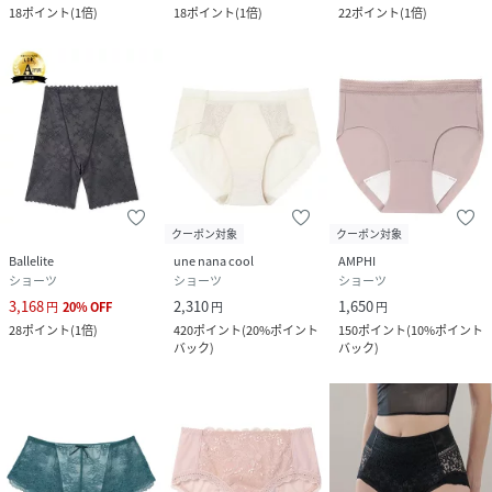
18
ポイント
(
1倍
)
18
ポイント
(
1倍
)
22
ポイント
(
1倍
)
クーポン対象
クーポン対象
Ballelite
une nana cool
AMPHI
ショーツ
ショーツ
ショーツ
3,168
2,310
1,650
円
20
%
OFF
円
円
28
ポイント
(
1倍
)
420
ポイント
(
20%ポイント
150
ポイント
(
10%ポイント
バック
)
バック
)