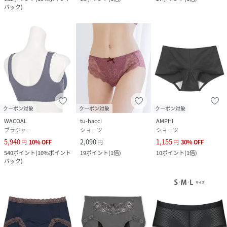
バック
)
クーポン対象
クーポン対象
クーポン対象
WACOAL
tu-hacci
AMPHI
ブラジャー
ショーツ
ショーツ
5,940
2,090
1,155
円
10
%
OFF
円
円
30
%
OFF
540
ポイント
(
10%ポイント
19
ポイント
(
1倍
)
10
ポイント
(
1倍
)
バック
)