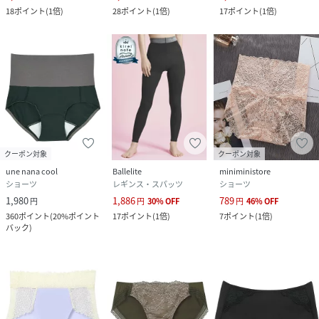
18
ポイント
(
1倍
)
28
ポイント
(
1倍
)
17
ポイント
(
1倍
)
クーポン対象
クーポン対象
une nana cool
Ballelite
miniministore
ショーツ
レギンス・スパッツ
ショーツ
1,980
1,886
789
円
円
30
%
OFF
円
46
%
OFF
360
ポイント
(
20%ポイント
17
ポイント
(
1倍
)
7
ポイント
(
1倍
)
バック
)