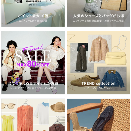
可 弱いウェットクリーニング可
品番
MC3739_JKJHCA0601
(
JKJHCA0601-4-J MC3739
)