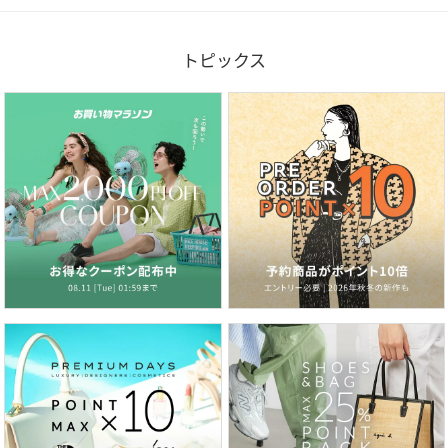
※画像の商品はサンプルです。実際の商品と色味、仕様、加
工、サイズ、素材等が若干異なる場合がございます。
トピックス
※照明の関係により、実際よりもやや明るく見える場合がご
ざいます。またパソコンなどの環境により、若干製品と画像
のカラーが異なる場合もございます。予めご了承くださいま
せ。
model：H186 B87 W75 H92
性別タイプ
メンズ
原産国
中国
素材
ネイビー系/ローズ系/ブラック系:トリアセテー
ト:59%,ポリエステル:41%
サイズ
44[44]、46[46]、48[48]、50[50]、52[52]
クリーニング
【本体のみ】40℃まで手洗い可 塩素系漂白不可
タンブル乾燥不可 日陰つり干し乾燥 アイロンは
160℃まで 弱いドライクリーニング（石油系）