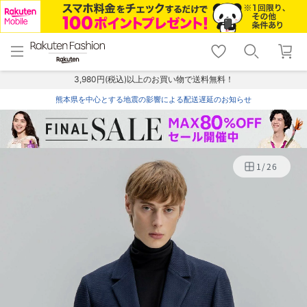
menu
home
search
favorite_border
shopping_cart
lock_outline
メニュー
トップ
検索
お気に入り
カート
ログイン
3,980円(税込)以上のお買い物で送料無料！
熊本県を中心とする地震の影響による配送遅延のお知らせ
1
/
26