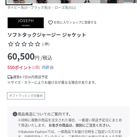
ネイビー系[075]
ブラック系[005]
ローズ系[011]
favorite_border
お気に入りショップに登録する
ソフトタックジャージー ジャケット
star_border
star_border
star_border
star_border
star_border
(
-
件
)
60,500
円 /税込
550
ポイント
1倍
内訳
local_shipping
通常4-7日以内発送予定
※サイズ・カラーによりお届け日が異なる場合があります。
ギフトラッピング対象外
info
商品発送についてのご案内です。
※同時に複数の商品を注文された場合、一番遅い発送予定日にまとめ
て発送いたします。
お急ぎの商品は、個別にご注文ください。
※Rakuten Fashionでは、一部商品でお届け日時をご指定いただけま
す。日時指定をしていただくと、ご希望の日にお届けできるよう手配