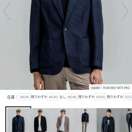
model：H186 B87 W75 H92
在庫：
44[44]
残りわずか
46[46]
なし
48[48]
残りわずか
50[50]
残りわずか
52[5