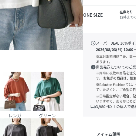
在庫あり
ONE SIZE
12時まで
schedule
スーパーDEAL
10
%ポイ
2026/08/03(月) 10:00
※本対象期間終了後、同一
あります。
info
商品発送についてのご案
※同時に複数の商品を注文
す。
お急ぎの商品は、個
※Rakuten Fashi
ていただくと、ご希望の日
※日時指定がない場合、記
いますので、あらかじめご
local_shipping
3,980
円以上の購入で送
レンガ
グリーン
アイテム説明