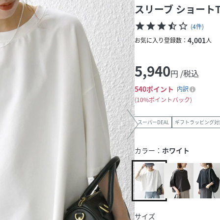
スリーブ ショートT
star
star
star
star_half
star_border
(
4
件
)
4,001
お気に入り登録数：
人
5,940
円 /税込
540
ポイント
内訳
10%ポイントバック
スーパーDEAL
ギフトラッピング対
カラー：
ホワイト
サイズ