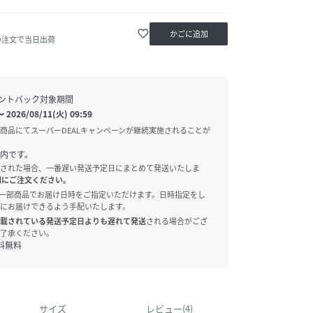
favorite_border
かごに追加
の注文で当日出荷
ントバック対象期間
〜
2026/08/11(火) 09:59
商品にてスーパーDEALキャンペーンが継続実施されることが
内です。
された場合、一番遅い発送予定日にまとめて発送いたしま
別にご注文ください。
onでは、一部商品でお届け日時をご指定いただけます。日時指定をし
にお届けできるよう手配いたします。
載されている発送予定日よりも遅れて発送
される場合がござ
了承ください。
料無料
サイズ
レビュー(4)