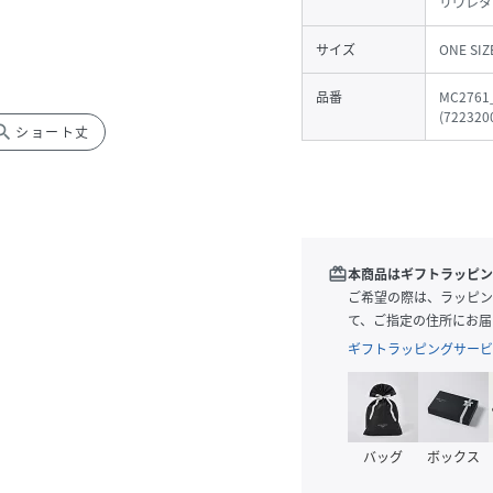
リウレタ
サイズ
ONE SIZ
品番
MC2761
(
722320
arch
ショート丈
redeem
本商品はギフトラッピン
ご希望の際は、ラッピン
て、ご指定の住所にお届
ギフトラッピングサービ
バッグ
ボックス