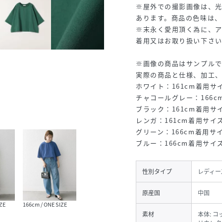
※屋外での撮影画像は、
あります。商品の色味は
※末永く愛用頂く為に、
着用又はお取り扱い下さ
※画像の商品はサンプルで
実際の商品と仕様、加工
ホワイト：161cm着用サイ
チャコールグレー：166cm
ブラック：161cm着用サイ
レンガ：161cm着用サイズ
グリーン：166cm着用サイ
ブルー：166cm着用サイズ
性別タイプ
レディー
原産国
中国
ZE
166cm / ONE SIZE
素材
本体: コ