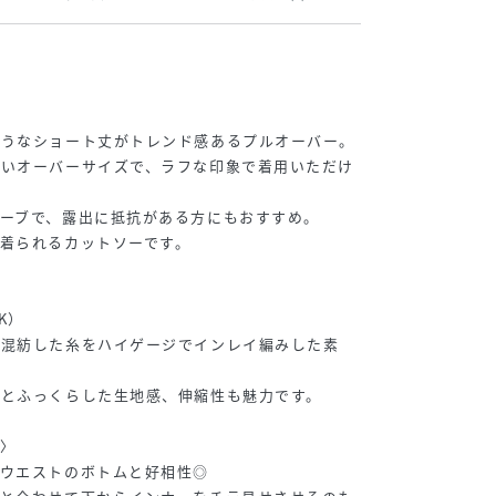
ようなショート丈がトレンド感あるプルオーバー。
良いオーバーサイズで、ラフな印象で着用いただけ
ーブで、露出に抵抗がある方にもおすすめ。
着られるカットソーです。
〉
K）
を混紡した糸をハイゲージでインレイ編みした素
りとふっくらした生地感、伸縮性も魅力です。
〉
イウエストのボトムと好相性◎