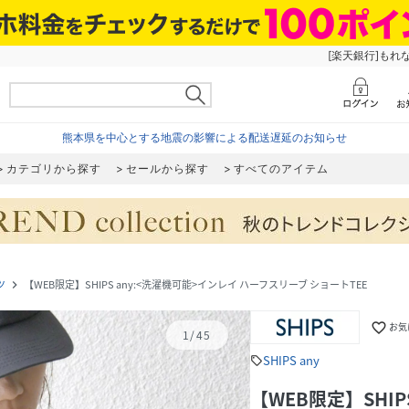
[楽天銀行]もれ
熊本県を中心とする地震の影響による配送遅延のお知らせ
カテゴリから探す
セールから探す
すべてのアイテム
ツ
【WEB限定】SHIPS any:<洗濯機可能>インレイ ハーフスリーブ ショートTEE
navigate_next
favorite_border
お気
1
/
45
SHIPS any
sell
【WEB限定】SHIP