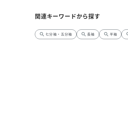
関連キーワードから探す
search
search
search
se
七分袖・五分袖
長袖
半袖