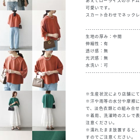
あえてローライズのボト
可愛いです。
スカート合わせでネック
--------------------------
生地の厚み：中間
伸縮性：有
透け感：無
光沢感：無
水洗い：可
--------------------------
※生産状況により店舗に
※汗や雨等の水分や摩擦
で、淡色衣類との組み合
※着用、洗濯時のスレで
注意ください。
※濡れたまま放置すると
すのでご注意ください。