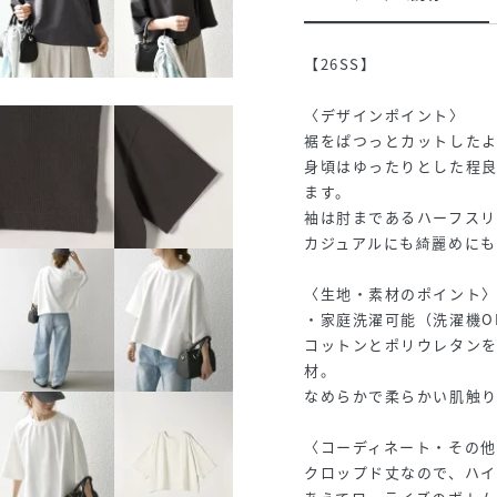
【26SS】
〈デザインポイント〉
裾をぱつっとカットした
身頃はゆったりとした程
ます。
袖は肘まであるハーフスリ
カジュアルにも綺麗めにも
〈生地・素材のポイント
・家庭洗濯可能（洗濯機O
コットンとポリウレタン
材。
なめらかで柔らかい肌触
〈コーディネート・その他
クロップド丈なので、ハ