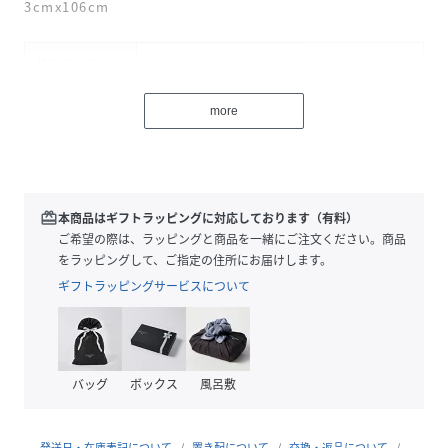
3cmx106cm
性別タイプ
メンズ
原産国
中国
more
素材
メッシュ部分 再生革 付属部分 牛革
サイズ
9
redeem
本商品はギフトラッピングに対応しております（有料）
品番
MC2725_A0444PBT002
ご希望の際は、ラッピングと商品を一緒にご注文ください。商品
(
A0444PBT002-01-9 MC2725
)
をラッピングして、ご指定の住所にお届けします。
ギフトラッピングサービスについて
バッグ
ボックス
風呂敷
発送日・在庫表記について
置き配について
交換・返品について