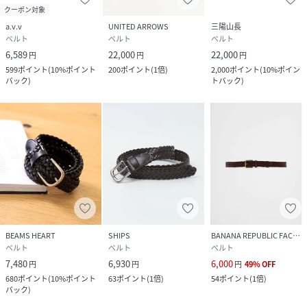
クーポン対象
a.v.v
UNITED ARROWS
三陽山長
ベルト
ベルト
ベルト
6,589
22,000
22,000
円
円
円
599
ポイント
(
10%ポイント
200
ポイント
(
1倍
)
2,000
ポイント
(
10%ポイン
バック
)
トバック
)
BEAMS HEART
SHIPS
BANANA REPUBLIC FACTORY STORE
ベルト
ベルト
ベルト
7,480
6,930
6,000
円
円
円
49
%
OFF
680
ポイント
(
10%ポイント
63
ポイント
(
1倍
)
54
ポイント
(
1倍
)
バック
)