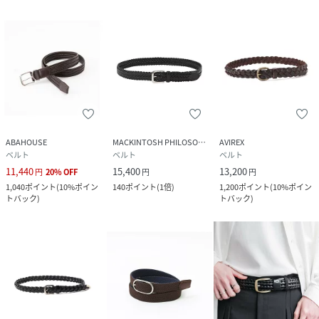
ABAHOUSE
MACKINTOSH PHILOSOPHY
AVIREX
ベルト
ベルト
ベルト
11,440
15,400
13,200
円
20
%
OFF
円
円
1,040
ポイント
(
10%ポイン
140
ポイント
(
1倍
)
1,200
ポイント
(
10%ポイン
トバック
)
トバック
)