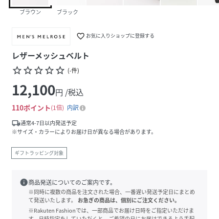
ブラウン
ブラック
favorite_border
お気に入りショップに登録する
レザーメッシュベルト
star_border
star_border
star_border
star_border
star_border
(
-
件
)
12,100
円 /税込
110
ポイント
1倍
内訳
local_shipping
通常4-7日以内発送予定
※サイズ・カラーによりお届け日が異なる場合があります。
ギフトラッピング対象
info
商品発送についてのご案内です。
※同時に複数の商品を注文された場合、一番遅い発送予定日にまとめ
て発送いたします。
お急ぎの商品は、個別にご注文ください。
※Rakuten Fashionでは、一部商品でお届け日時をご指定いただけま
す。日時指定をしていただくと、ご希望の日にお届けできるよう手配