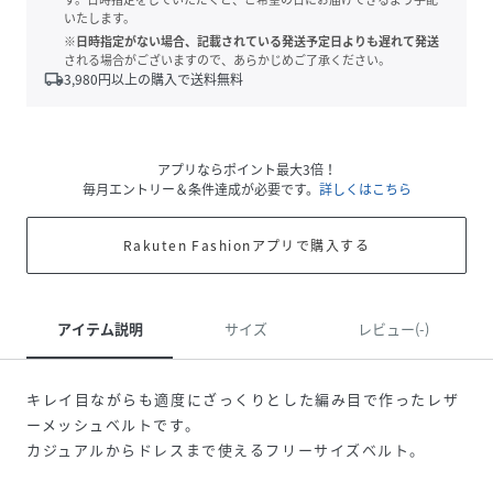
いたします。
※日時指定がない場合、記載されている発送予定日よりも遅れて発送
される場合がございますので、あらかじめご了承ください。
local_shipping
3,980
円以上の購入で送料無料
アプリならポイント最大3倍！
毎月エントリー＆条件達成が必要です。
詳しくはこちら
Rakuten Fashionアプリで購入する
アイテム説明
サイズ
レビュー(-)
キレイ目ながらも適度にざっくりとした編み目で作ったレザ
ーメッシュベルトです。
カジュアルからドレスまで使えるフリーサイズベルト。