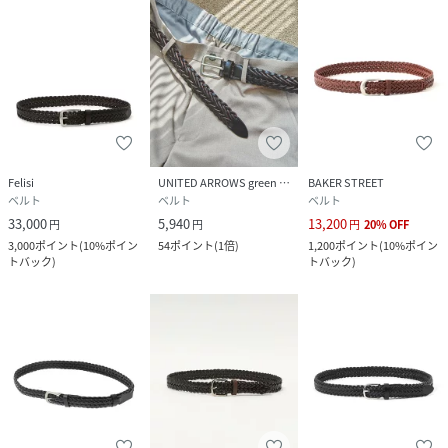
Felisi
UNITED ARROWS green label relaxing
BAKER STREET
ベルト
ベルト
ベルト
33,000
5,940
13,200
円
円
円
20
%
OFF
3,000
ポイント
(
10%ポイン
54
ポイント
(
1倍
)
1,200
ポイント
(
10%ポイン
トバック
)
トバック
)