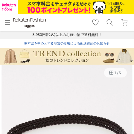
menu
home
search
favorite_border
shopping_cart
lock_outline
メニュー
トップ
検索
お気に入り
カート
ログイン
3,980円(税込)以上のお買い物で送料無料！
熊本県を中心とする地震の影響による配送遅延のお知らせ
1
/
6