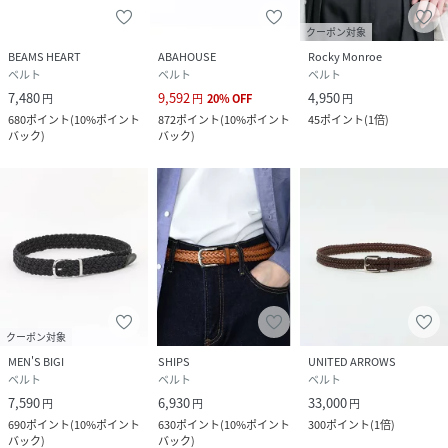
クーポン対象
BEAMS HEART
ABAHOUSE
Rocky Monroe
ベルト
ベルト
ベルト
7,480
9,592
4,950
円
円
20
%
OFF
円
680
ポイント
(
10%ポイント
872
ポイント
(
10%ポイント
45
ポイント
(
1倍
)
バック
)
バック
)
クーポン対象
MEN'S BIGI
SHIPS
UNITED ARROWS
ベルト
ベルト
ベルト
7,590
6,930
33,000
円
円
円
690
ポイント
(
10%ポイント
630
ポイント
(
10%ポイント
300
ポイント
(
1倍
)
バック
)
バック
)