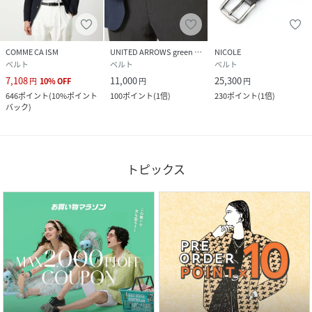
COMME CA ISM
UNITED ARROWS green label relaxing
NICOLE
ベルト
ベルト
ベルト
7,108
11,000
25,300
円
10
%
OFF
円
円
646
ポイント
(
10%ポイント
100
ポイント
(
1倍
)
230
ポイント
(
1倍
)
バック
)
トピックス