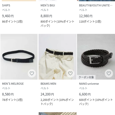
SHIPS
MEN'S BIGI
BEAUTY&YOUTH UNITED ARROWS
ベルト
ベルト
ベルト
9,460
8,800
12,980
円
円
円
86
ポイント
(
1倍
)
800
ポイント
(
10%ポイント
118
ポイント
(
1倍
)
バック
)
クーポン対象
MEN'S MELROSE
BEAMS MEN
NANO universe
ベルト
ベルト
ベルト
8,580
24,200
6,600
円
円
円
78
ポイント
(
1倍
)
2,200
ポイント
(
10%ポイン
600
ポイント
(
10%ポイント
トバック
)
バック
)