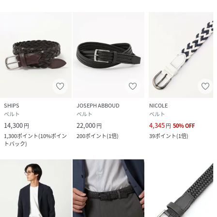
SHIPS
JOSEPH ABBOUD
NICOLE
ベルト
ベルト
ベルト
14,300
22,000
4,345
円
円
円
50
%
OFF
1,300
ポイント
(
10%ポイン
200
ポイント
(
1倍
)
39
ポイント
(
1倍
)
トバック
)