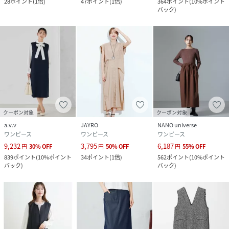
28
ポイント
(
1倍
)
47
ポイント
(
1倍
)
364
ポイント
(
10%ポイント
バック
)
クーポン対象
クーポン対象
a.v.v
JAYRO
NANO universe
ワンピース
ワンピース
ワンピース
9,232
3,795
6,187
円
30
%
OFF
円
50
%
OFF
円
55
%
OFF
839
ポイント
(
10%ポイント
34
ポイント
(
1倍
)
562
ポイント
(
10%ポイント
バック
)
バック
)