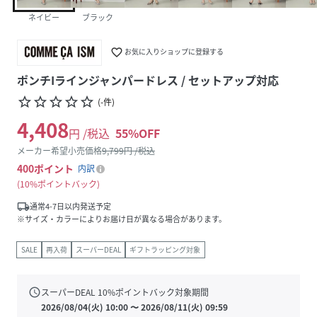
ネイビー
ブラック
favorite_border
お気に入りショップに登録する
ポンチIラインジャンパードレス / セットアップ対応
star_border
star_border
star_border
star_border
star_border
(
-
件
)
4,408
円 /税込
55
%OFF
メーカー希望小売価格
9,799
円 /税込
400
ポイント
内訳
10%ポイントバック
local_shipping
通常4-7日以内発送予定
※サイズ・カラーによりお届け日が異なる場合があります。
SALE
再入荷
スーパーDEAL
ギフトラッピング対象
schedule
スーパーDEAL
10
%ポイントバック対象期間
2026/08/04(火) 10:00
〜
2026/08/11(火) 09:59