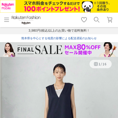
menu
home
search
favorite_border
shopping_cart
lock_outline
メニュー
トップ
検索
お気に入り
カート
ログイン
3,980円(税込)以上のお買い物で送料無料！
熊本県を中心とする地震の影響による配送遅延のお知らせ
1
/
16