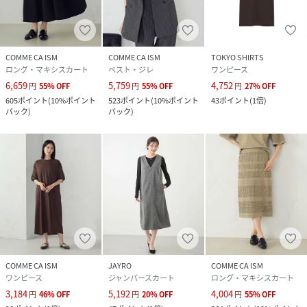
COMME CA ISM
COMME CA ISM
TOKYO SHIRTS
ロング・マキシスカート
ベスト・ジレ
ワンピース
6,659
5,759
4,752
円
55
%
OFF
円
55
%
OFF
円
27
%
OFF
605
ポイント
(
10%ポイント
523
ポイント
(
10%ポイント
43
ポイント
(
1倍
)
バック
)
バック
)
COMME CA ISM
JAYRO
COMME CA ISM
ワンピース
ジャンパースカート
ロング・マキシスカート
3,184
5,192
4,004
円
46
%
OFF
円
20
%
OFF
円
55
%
OFF