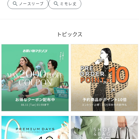
search
search
ノースリーブ
ミモレ丈
トピックス