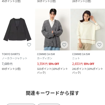
45
ポイント
(
1倍
)
30
ポイント
(
1倍
)
28
ポイント
(
1倍
)
TOKYO SHIRTS
COMME CA ISM
COMME CA ISM
ノーカラージャケット
カーディガン
ニット
7,689
3,554
2,653
円
円
55
%
OFF
円
55
%
OFF
69
ポイント
(
1倍
)
323
ポイント
(
10%ポイント
241
ポイント
(
10%ポイント
バック
)
バック
)
関連キーワードから探す