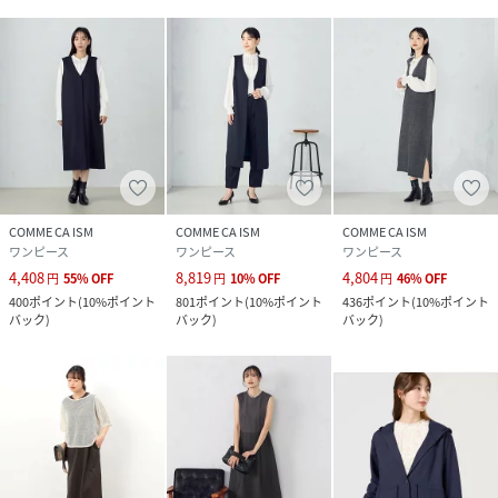
性別タイプ
レディース
原産国
中国
素材
ポリエステル82％ レーヨン10％ ポリウレタ
ン8％
サイズ
F
COMME CA ISM
COMME CA ISM
COMME CA ISM
ワンピース
ワンピース
ワンピース
品番
MC1205_12
4,408
8,819
4,804
円
55
%
OFF
円
10
%
OFF
円
46
%
OFF
(
12-31OI02-204-09-000 MC1205
)
400
ポイント
(
10%ポイント
801
ポイント
(
10%ポイント
436
ポイント
(
10%ポイント
バック
)
バック
)
バック
)