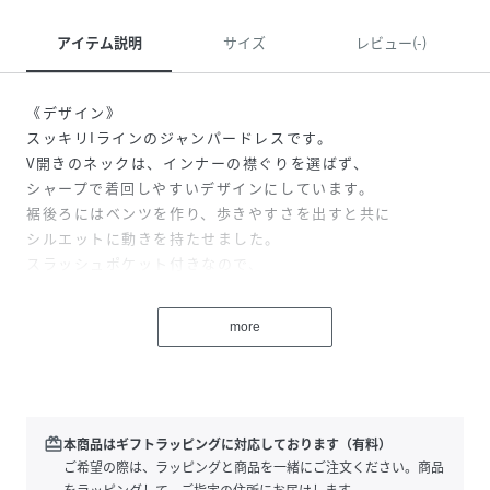
アイテム説明
サイズ
レビュー(-)
《デザイン》
スッキリIラインのジャンパードレスです。
V開きのネックは、インナーの襟ぐりを選ばず、
シャープで着回しやすいデザインにしています。
裾後ろにはベンツを作り、歩きやすさを出すと共に
シルエットに動きを持たせました。
スラッシュポケット付きなので、
デザインを邪魔せず使いやすさをプラスしました。
more
《素材》
ポリエステルレーヨンのポンチ素材を使用しています。
しなやかな風合いと、滑らかでキレイめな表面感が特徴で
す。
ジャージーならではのストレッチ性があるので、着心地の良
redeem
本商品はギフトラッピングに対応しております（有料）
い素材です。
ご希望の際は、ラッピングと商品を一緒にご注文ください。商品
をラッピングして、ご指定の住所にお届けします。