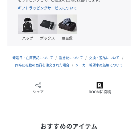
《セットアップ対応》
ギフトラッピングサービスについて
同素材のジャケット（品番:12-20JI01-204）や
ジレ（品番:12-21VI02-204）と、
セットアップとしてお召しいただけます。
バッグ
ボックス
風呂敷
《同素材シリーズ》
・12-20JI01-204（Wブレストジャケット）
・12-21VI02-204（ロングジレ）
発送日・在庫表記について
置き配について
交換・返品について
・12-31OI02-204（Iラインジャンパードレス）
同時に複数の商品を注文された場合
メーカー希望小売価格について
……………………
透け感：なし
厚さ：中肉
シェア
ROOMに投稿
伸縮性：あり
光沢感：なし
裏地：なし
洗濯方法：洗濯機可
おすすめのアイテム
……………………
身長165B80W59H85着用サイズ：F