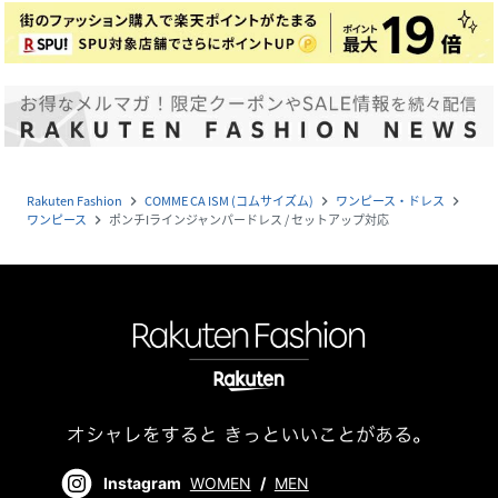
Rakuten Fashion
COMME CA ISM (コムサイズム)
ワンピース・ドレス
navigate_next
navigate_next
navigate_next
ワンピース
ポンチIラインジャンパードレス / セットアップ対応
navigate_next
Instagram
WOMEN
/
MEN