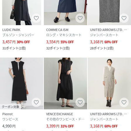
LUDIC PARK
COMME CA ISM
UNITED ARROWS LTD. OUTLET
ブルゾン・ジャンパー
ロング・マキシスカート
ジャンパースカート
3,457
3,554
3,168
円
30
%
OFF
円
55
%
OFF
円
60
%
OFF
31
ポイント
(
1倍
)
32
ポイント
(
1倍
)
28
ポイント
(
1倍
)
クーポン対象
Pierrot
VENCE EXCHANGE
UNITED ARROWS LTD. OUTLET
ワンピース
その他のワンピース・ドレス
ジャンパースカート
4,990
3,399
3,168
円
円
31
%
OFF
円
60
%
OFF