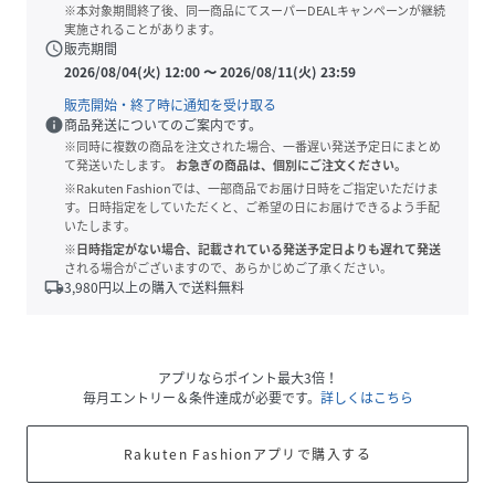
※本対象期間終了後、同一商品にてスーパーDEALキャンペーンが継続
実施されることがあります。
schedule
販売期間
2026/08/04(火) 12:00
〜
2026/08/11(火) 23:59
販売開始・終了時に通知を受け取る
info
商品発送についてのご案内です。
※同時に複数の商品を注文された場合、一番遅い発送予定日にまとめ
て発送いたします。
お急ぎの商品は、個別にご注文ください。
※Rakuten Fashionでは、一部商品でお届け日時をご指定いただけま
す。日時指定をしていただくと、ご希望の日にお届けできるよう手配
いたします。
※日時指定がない場合、記載されている発送予定日よりも遅れて発送
される場合がございますので、あらかじめご了承ください。
local_shipping
3,980
円以上の購入で送料無料
アプリならポイント最大3倍！
毎月エントリー＆条件達成が必要です。
詳しくはこちら
Rakuten Fashionアプリで購入する