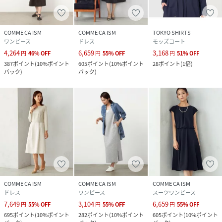
COMME CA ISM
COMME CA ISM
TOKYO SHIRTS
ワンピース
ドレス
モッズコート
4,264
6,659
3,168
円
46
%
OFF
円
55
%
OFF
円
51
%
OFF
387
ポイント
(
10%ポイント
605
ポイント
(
10%ポイント
28
ポイント
(
1倍
)
バック
)
バック
)
COMME CA ISM
COMME CA ISM
COMME CA ISM
ドレス
ワンピース
スーツワンピース
7,649
3,104
6,659
円
55
%
OFF
円
55
%
OFF
円
55
%
OFF
695
ポイント
(
10%ポイント
282
ポイント
(
10%ポイント
605
ポイント
(
10%ポイント