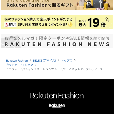
Rakuten Fashion
DEVICE (デバイス)
トップス
navigate_next
navigate_next
navigate_next
カットソー・Tシャツ
navigate_next
ユニフォーム Tシャツ ショートパンツ ルームウェア セットアップ レディース