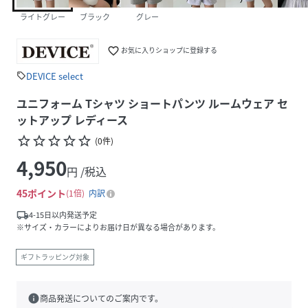
ライトグレー
ブラック
グレー
favorite_border
お気に入りショップに登録する
DEVICE select
sell
ユニフォーム Tシャツ ショートパンツ ルームウェア セ
ットアップ レディース
star_border
star_border
star_border
star_border
star_border
(
0
件
)
4,950
円 /税込
45
ポイント
1倍
内訳
local_shipping
4-15日以内発送予定
※サイズ・カラーによりお届け日が異なる場合があります。
ギフトラッピング対象
info
商品発送についてのご案内です。