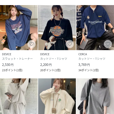
DEVICE
DEVICE
CERCA
スウェット・トレーナー
カットソー・Tシャツ
カットソー・Tシャツ
2,530
2,200
3,769
円
円
円
23
ポイント
(
1倍
)
20
ポイント
(
1倍
)
34
ポイント
(
1倍
)