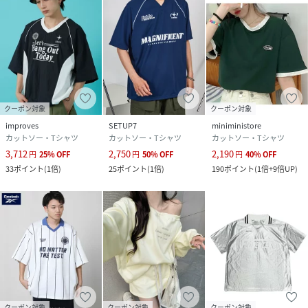
クーポン対象
クーポン対象
improves
SETUP7
miniministore
カットソー・Tシャツ
カットソー・Tシャツ
カットソー・Tシャツ
3,712
2,750
2,190
円
25
%
OFF
円
50
%
OFF
円
40
%
OFF
33
ポイント
(
1倍
)
25
ポイント
(
1倍
)
190
ポイント
(
1倍+9倍UP
)
クーポン対象
クーポン対象
クーポン対象