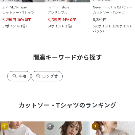
ZIPFIVE / Nilway
miniministore
Never mind the XU / Chikashitsu+
カットソー・Tシャツ
アンサンブル
カットソー・Tシャツ
6,296
3,789
6,380
円
10
%
OFF
円
44
%
OFF
円
57
ポイント
(
1倍
)
34
ポイント
(
1倍
)
580
ポイント
(
10%ポイント
バック
)
関連キーワードから探す
search
search
半袖
ロング丈
カットソー・Tシャツ
のランキング
1
2
3