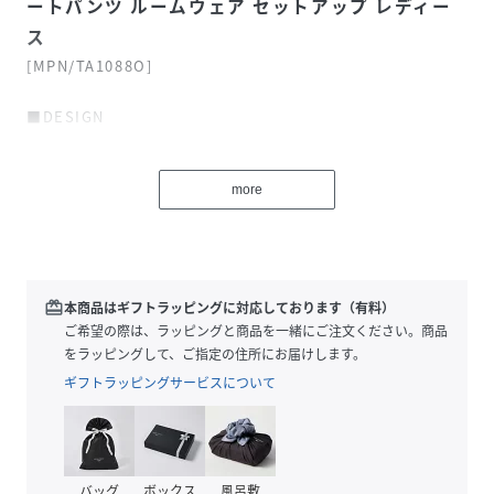
ートパンツ ルームウェア セットアップ レディー
ス
[MPN/TA1088O]
■DESIGN
・ユニフォーム風なデザインでスポーツカジュアルに！
・セットアップなのでコーデを考えなくてもオシャレに♪
・トップス＆ボトムス共に単品使いができるので、着回しの
more
幅が広がります！！
・楽に着用出来るので、ルームウェアとしても◎
redeem
本商品はギフトラッピングに対応しております（有料）
----------
ご希望の際は、ラッピングと商品を一緒にご注文ください。商品
をラッピングして、ご指定の住所にお届けします。
<よりお買い物をお楽しみ頂くために…>
ギフトラッピングサービスについて
・商品のお気に入り登録
商品のお気に入り登録していただくと、値下げなどのお得な
情報などをお客様に通知致します！
気になる商品はぜひこちらの機能をお使いください！
バッグ
ボックス
風呂敷