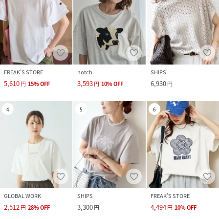
FREAK’S STORE
notch.
SHIPS
5,610
3,593
6,930
円
15
%
OFF
円
10
%
OFF
円
4
5
6
GLOBAL WORK
SHIPS
FREAK’S STORE
2,512
3,300
4,494
円
28
%
OFF
円
円
10
%
OFF