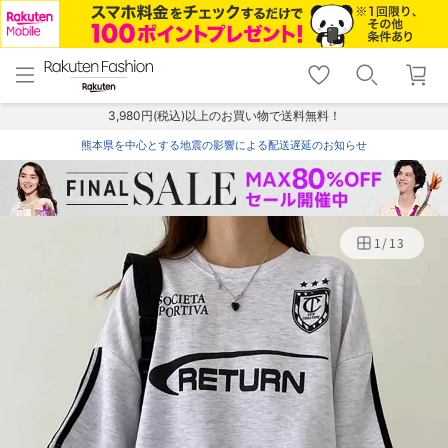
menu
home
search
favorite_border
shopping_cart
lock_outline
メニュー
トップ
検索
お気に入り
カート
ログイン
3,980円(税込)以上のお買い物で送料無料！
熊本県を中心とする地震の影響による配送遅延のお知らせ
1
/
13