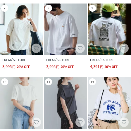
7
8
9
FREAK’S STORE
FREAK’S STORE
FREAK’S STORE
3,995
3,995
4,391
円
20
%
OFF
円
20
%
OFF
円
20
%
OFF
10
11
12