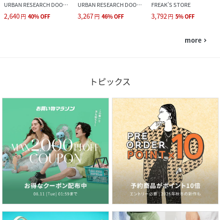
URBAN RESEARCH DOORS
URBAN RESEARCH DOORS
FREAK’S STORE
2,640
3,267
3,792
円
40
%
OFF
円
46
%
OFF
円
5
%
OFF
more
navigate_next
トピックス