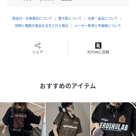
・再入荷リクエスト
再入荷リクエストを登録いただくことで、商品が入荷いたし
発送日・在庫表記について
置き配について
交換・返品について
ましたらメールでお知らせいたします！
同時に複数の商品を注文された場合
メーカー希望小売価格について
Rakuten Fashionアプリでプッシュ通知を受け取る設定を
している場合は、プッシュ通知でもお知らせいたします。
・ブランドのお気に入り登録
シェア
ROOMに投稿
DEVICE店のお得な情報「新着アイテム」「セールアイテ
ム」など、見逃せない情報をお送りいたします！
こちらの機能も合わせてお使い頂くとよりお買い物を楽しん
で頂けます！
おすすめのアイテム
性別タイプ
レディース
原産国
中国
素材
ポリエステル
サイズ
FREE