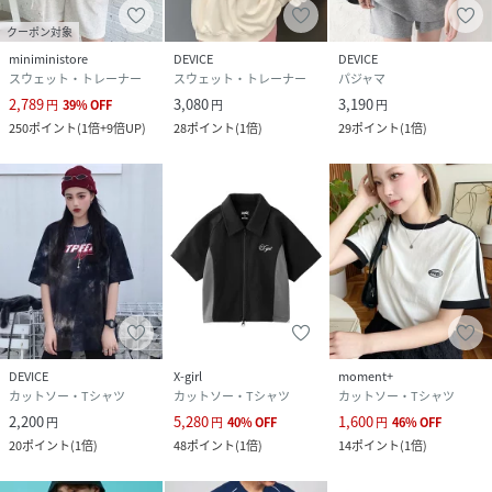
クーポン対象
miniministore
DEVICE
DEVICE
スウェット・トレーナー
スウェット・トレーナー
パジャマ
2,789
3,080
3,190
円
39
%
OFF
円
円
250
ポイント
(
1倍+9倍UP
)
28
ポイント
(
1倍
)
29
ポイント
(
1倍
)
DEVICE
X-girl
moment+
カットソー・Tシャツ
カットソー・Tシャツ
カットソー・Tシャツ
2,200
5,280
1,600
円
円
40
%
OFF
円
46
%
OFF
20
ポイント
(
1倍
)
48
ポイント
(
1倍
)
14
ポイント
(
1倍
)