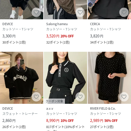
品番
MB9056_TA1088O
(
TA1088O-LGY-F MB9056
)
DEVICE
Salong hameu
CERCA
カットソー・Tシャツ
カットソー・Tシャツ
カットソー・Tシャツ
3,300
3,520
3,820
円
円
20
%
OFF
円
30
ポイント
(
1倍
)
32
ポイント
(
1倍
)
34
ポイント
(
1倍
)
クーポン対象
DEVICE
a.v.v
RIVER FIELD & Co.
スウェット・トレーナー
カットソー・Tシャツ
カットソー・Tシャツ
2,860
8,990
2,989
円
円
10
%
OFF
円
56
%
OFF
26
ポイント
(
1倍
)
817
ポイント
(
10%ポイント
27
ポイント
(
1倍
)