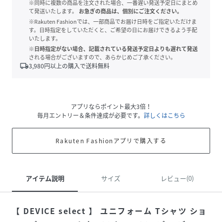
※同時に複数の商品を注文された場合、一番遅い発送予定日にまとめ
て発送いたします。
お急ぎの商品は、個別にご注文ください。
※Rakuten Fashionでは、一部商品でお届け日時をご指定いただけま
す。日時指定をしていただくと、ご希望の日にお届けできるよう手配
いたします。
※日時指定がない場合、記載されている発送予定日よりも遅れて発送
される場合がございますので、あらかじめご了承ください。
local_shipping
3,980
円以上の購入で送料無料
アプリならポイント最大3倍！
毎月エントリー＆条件達成が必要です。
詳しくはこちら
Rakuten Fashionアプリで購入する
アイテム説明
サイズ
レビュー(0)
【 DEVICE select 】 ユニフォーム Tシャツ ショ