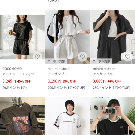
バック
)
クーポン対象
クーポン対象
COCOMOMO
miniministore
miniministore
カットソー・Tシャツ
アンサンブル
アンサンブル
3,245
3,190
3,089
円
45
%
OFF
円
39
%
OFF
円
44
%
OFF
29
ポイント
(
1倍
)
290
ポイント
(
1倍+9倍UP
)
280
ポイント
(
1倍+9倍UP
)