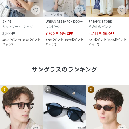
クーポン対象
SHIPS
URBAN RESEARCH DOORS
FREAK’S STORE
カットソー・Tシャツ
ワンピース
その他のパンツ
3,300
7,920
4,744
円
円
40
%
OFF
円
5
%
OFF
300
ポイント
(
10%ポイント
720
ポイント
(
10%ポイント
431
ポイント
(
10%ポイント
バック
)
バック
)
バック
)
サングラス
のランキング
1
2
3