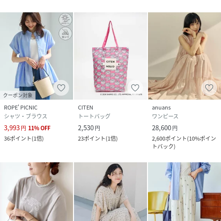
クーポン対象
ROPE' PICNIC
CITEN
anuans
シャツ・ブラウス
トートバッグ
ワンピース
3,993
2,530
28,600
円
11
%
OFF
円
円
36
ポイント
(
1倍
)
23
ポイント
(
1倍
)
2,600
ポイント
(
10%ポイン
トバック
)