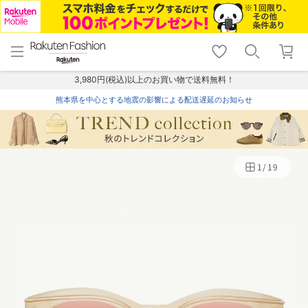
menu
home
search
favorite_border
shopping_cart
lock_outline
メニュー
トップ
検索
お気に入り
カート
ログイン
3,980円(税込)以上のお買い物で送料無料！
熊本県を中心とする地震の影響による配送遅延のお知らせ
1
/
19