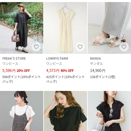
FREAK’S STORE
LOWRYS FARM
RANDA
ワンピース
ワンピース
サンダル
5,596
4,573
14,960
円
20
%
OFF
円
40
%
OFF
円
508
ポイント
(
10%ポイント
415
ポイント
(
10%ポイント
136
ポイント
(
1倍
)
バック
)
バック
)