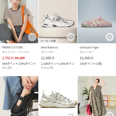
クーポン対象
FREAK’S STORE
New Balance
Onitsuka Tiger
カットソー・Tシャツ
スニーカー
スニーカー
3,792
12,980
16,500
円
5
%
OFF
円
円
344
ポイント
(
10%ポイント
1,180
ポイント
(
10%ポイン
150
ポイント
(
1倍
)
バック
)
トバック
)