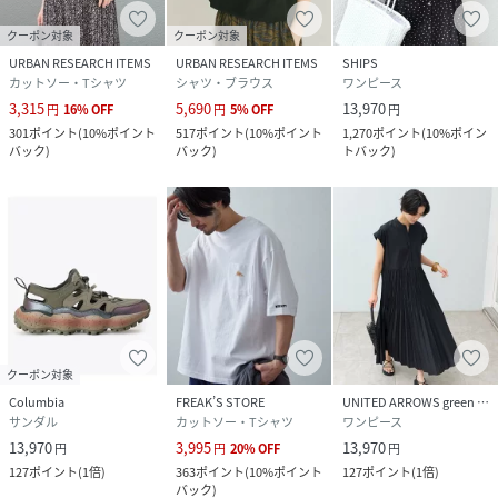
クーポン対象
クーポン対象
URBAN RESEARCH ITEMS
URBAN RESEARCH ITEMS
SHIPS
カットソー・Tシャツ
シャツ・ブラウス
ワンピース
3,315
5,690
13,970
円
16
%
OFF
円
5
%
OFF
円
301
ポイント
(
10%ポイント
517
ポイント
(
10%ポイント
1,270
ポイント
(
10%ポイン
バック
)
バック
)
トバック
)
クーポン対象
Columbia
FREAK’S STORE
UNITED ARROWS green label relaxing
サンダル
カットソー・Tシャツ
ワンピース
13,970
3,995
13,970
円
円
20
%
OFF
円
127
ポイント
(
1倍
)
363
ポイント
(
10%ポイント
127
ポイント
(
1倍
)
バック
)