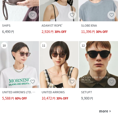
SHIPS
ADAM ET ROPE'
SLOBE IENA
6,490
2,926
11,396
円
円
30
%
OFF
円
30
%
OFF
10
11
12
UNITED ARROWS LTD. OUTLET
UNITED ARROWS
SETUP7
5,588
10,472
9,900
円
60
%
OFF
円
30
%
OFF
円
more
navigate_next