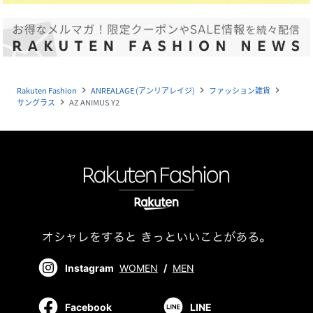
Rakuten Fashion
ANREALAGE (アンリアレイジ)
ファッション雑貨
navigate_next
navigate_next
navigate_next
サングラス
AZ ANIMUS Y2
navigate_next
Instagram
WOMEN
/
MEN
Facebook
LINE