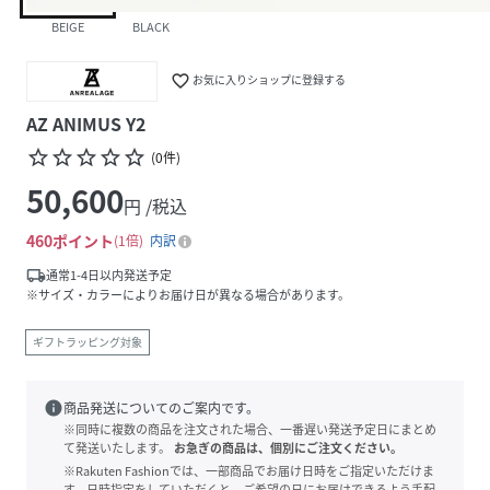
BEIGE
BLACK
favorite_border
お気に入りショップに登録する
AZ ANIMUS Y2
star_border
star_border
star_border
star_border
star_border
(
0
件
)
50,600
円 /税込
460
ポイント
1倍
内訳
local_shipping
通常1-4日以内発送予定
※サイズ・カラーによりお届け日が異なる場合があります。
ギフトラッピング対象
info
商品発送についてのご案内です。
※同時に複数の商品を注文された場合、一番遅い発送予定日にまとめ
て発送いたします。
お急ぎの商品は、個別にご注文ください。
※Rakuten Fashionでは、一部商品でお届け日時をご指定いただけま
す。日時指定をしていただくと、ご希望の日にお届けできるよう手配