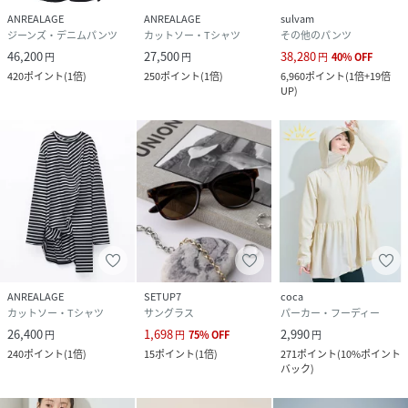
も有します。
ANREALAGE
ANREALAGE
sulvam
・室内環境においても、強い蛍光灯からは若干の紫外線がで
ジーンズ・デニムパンツ
カットソー・Tシャツ
その他のパンツ
ているため、発色することがあります。
46,200
27,500
38,280
円
円
円
40
%
OFF
420
ポイント
(
1倍
)
250
ポイント
(
1倍
)
6,960
ポイント
(
1倍+19倍
以上の注意点をご理解の上、本製品の太隣光を浴びての色変
UP
)
化を、お愉しみ下さい。
性別タイプ
ユニセックス
原産国
CHINA
素材
FRAME / ACETATE
TEMPLES / TITANIIUM
LENS / 100% UV PROTECTED
ANREALAGE
SETUP7
coca
カットソー・Tシャツ
サングラス
パーカー・フーディー
サイズ
OS
26,400
1,698
2,990
円
円
75
%
OFF
円
品番
MB8818_24SARSG02
240
ポイント
(
1倍
)
15
ポイント
(
1倍
)
271
ポイント
(
10%ポイント
バック
)
(
24SARSG02-025-OS MB8818
)