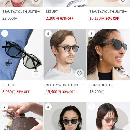
BEAUTY&YOUTH UNITED ARROWS
SETUP7
BEAUTY&YOUTH UNITED ARROWS
22,000
2,200
16,170
円
円
67
%
OFF
円
30
%
OFF
4
5
6
SETUP7
BEAUTY&YOUTH UNITED ARROWS
COACH OUTLET
3,960
15,400
13,200
円
55
%
OFF
円
30
%
OFF
円
7
8
9