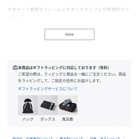
アセテート素材のフレームにチタンのテンプルが特徴的なア
イウェア。
フレームの上部に入ったチタン素材の滑らかなラインがアク
セントに。
more
UVカット加工されたレンズにフォトクロミック素材を使用
し、日々の天候により変化する、太陽光（紫外線）の環境に
よって柔らかく色づいたり鮮やかに発色したり、アンリアレ
イジの日常と非日常を体験できるアイテムです。
redeem
本商品はギフトラッピングに対応しております（有料）
ご希望の際は、ラッピングと商品を一緒にご注文ください。商品
LENDSCOLOR
をラッピングして、ご指定の住所にお届けします。
BEIGE：CLEAR→RED
ギフトラッピングサービスについて
BLACK：CLEAR→BLACK
------------------------------------
X8
バッグ
ボックス
風呂敷
X8Eyewearは、ジェントル・モンスターのCEO/CCOを務め
たウォン・リーと、彼のパートナーであるニキル・ラー・シ
ャルマによって創設された、未来的でジェンダーレスなアイ
発送日・在庫表記について
置き配について
交換・返品について