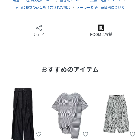
ウェア・ブランド。
同時に複数の商品を注文された場合
メーカー希望小売価格について
ファーストコレクションでローンチしたANIMAとANIMUSと
名付けられた2型は1960年代のモダンな審美学にインスピレ
ーションを受けたデザインが特徴的。
シェア
ROOMに投稿
------------------------------------
【ATTENTION】
おすすめのアイテム
・本製品は、太陽光線に含まれる紫外線に反応して発色し、
室内や、紫外線に当たらない場所では、消色します。
・発色と消色は永久的に繰り返すものではありません。直射
日光や蛍光灯の長時間照射を繰り返すことにより、変色効果
は減少します。変色効果が無くなった場合に、その効果を取
り戻すことは不可能ですので予めご了承下さい。
・フォトクロミックレンズの性能が低下する要因として、温
度変化があります。高温の場所に長時間放置するのを避ける
など、お取り扱いにはご注意いただけますと幸いです。
・本製品は、陽射しの強い紫外線を防御する紫外線遮蔽効果