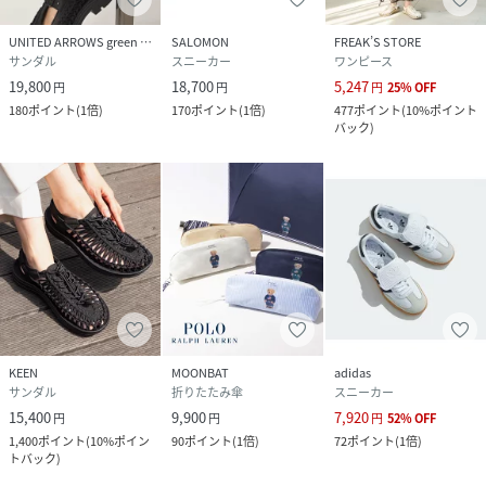
UNITED ARROWS green label relaxing
SALOMON
FREAK’S STORE
サンダル
スニーカー
ワンピース
19,800
18,700
5,247
円
円
円
25
%
OFF
180
ポイント
(
1倍
)
170
ポイント
(
1倍
)
477
ポイント
(
10%ポイント
バック
)
KEEN
MOONBAT
adidas
サンダル
折りたたみ傘
スニーカー
15,400
9,900
7,920
円
円
円
52
%
OFF
1,400
ポイント
(
10%ポイン
90
ポイント
(
1倍
)
72
ポイント
(
1倍
)
トバック
)