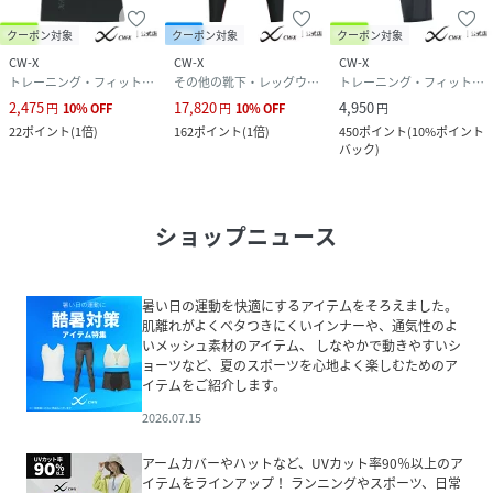
クーポン対象
クーポン対象
クーポン対象
CW-X
CW-X
CW-X
トレーニング・フィットネス用品
その他の靴下・レッグウェア
トレーニング・フィットネス用品
2,475
17,820
4,950
円
10
%
OFF
円
10
%
OFF
円
22
ポイント
(
1倍
)
162
ポイント
(
1倍
)
450
ポイント
(
10%ポイント
バック
)
ショップニュース
暑い日の運動を快適にするアイテムをそろえました。
肌離れがよくベタつきにくいインナーや、通気性のよ
いメッシュ素材のアイテム、 しなやかで動きやすいシ
ョーツなど、夏のスポーツを心地よく楽しむためのア
イテムをご紹介します。
2026.07.15
アームカバーやハットなど、UVカット率90％以上のア
イテムをラインアップ！ ランニングやスポーツ、日常