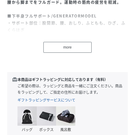
腰から脚までをフルガード。運動時の筋肉の疲労を軽減。
■下半身フルサポート/GENERATORMODEL
・サポート部位：股関節、腰、おしり、ふともも、ひざ、ふ
くらはぎ
・設計：CW-X独自の段階着圧
more
右ふとももにゴールドジムロゴ、左ひざ裏にCW-Xロゴをプ
リント。
■脚トレの日にこそはいてほしいアイテムです。
■マラソン・球技・スキー・スノーボード等、カラダへの負
redeem
本商品はギフトラッピングに対応しております（有料）
荷が強いスポーツにおすすめ。
ご希望の際は、ラッピングと商品を一緒にご注文ください。商品
をラッピングして、ご指定の住所にお届けします。
●CW-X独自のテーピング原理で着地時の衝撃からひざを守
ギフトラッピングサービスについて
る。サポートラインが筋肉のムダな動きを抑え、運動時の筋
肉の疲労軽減が期待できます。
●ストレッチ吸汗速乾素材「エラクション®プロ」を採用。
バッグ
ボックス
風呂敷
・調節可能なウエストひもつき