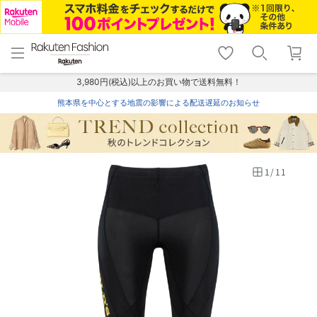
menu
home
search
favorite_border
shopping_cart
lock_outline
メニュー
トップ
検索
お気に入り
カート
ログイン
3,980円(税込)以上のお買い物で送料無料！
熊本県を中心とする地震の影響による配送遅延のお知らせ
1
/
11