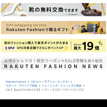
Rakuten Fashion
CW-X (シーダブリューエックス)
navigate_next
navigate_next
スポーツ・アウトドア用品
トレーニング・フィットネス用品
navigate_next
navigate_next
CW-X 【GOLD'S GYMコラボ】 レディーススポーツタイツ ロング丈