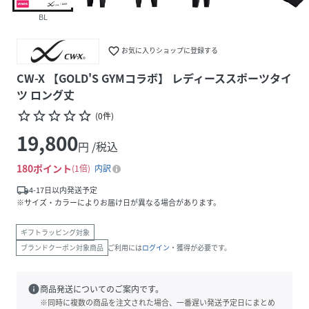
BL
favorite_border
お気に入りショップに登録する
CW-X 【GOLD'S GYMコラボ】 レディーススポーツタイ
ツ ロング丈
star_border
star_border
star_border
star_border
star_border
(
0
件
)
19,800
円 /税込
180
ポイント
1倍
内訳
local_shipping
4-17日以内発送予定
※サイズ・カラーによりお届け日が異なる場合があります。
ギフトラッピング対象
ブランドクーポン対象商品
ご利用には
ログイン
・獲得が必要です。
info
商品発送についてのご案内です。
※同時に複数の商品を注文された場合、一番遅い発送予定日にまとめ