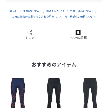
・コイン入れポケットつき
・ストレッチ（本体）：伸びがよく、フィットしやすい
発送日・在庫表記について
置き配について
交換・返品について
・吸汗速乾（本体）
同時に複数の商品を注文された場合
メーカー希望小売価格について
・UVカット率90%以上（本体）
・股下丈：ロング(足首丈）
・はき込み丈：ジャストウエスト
シェア
ROOMに投稿
※エラクション®プロは旭化成(株)の商標です。
※塩素に弱い素材のためプールでは使用できません。
【コーディネートアイテム】
おすすめのアイテム
■スポーツブラ：HTY546
■レディーススポーツタイツ：HPY546
品番をコピーして検索をお願いします。
性別タイプ
レディース