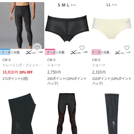
クーポン対象
クーポン対象
クーポン対象
CW-X
CW-X
CW-X
トレーニング・フィットネス用品
ショーツ
ショーツ
18,810
2,750
2,310
円
10
%
OFF
円
円
171
ポイント
(
1倍
)
250
ポイント
(
10%ポイント
210
ポイント
(
10%ポイント
バック
)
バック
)