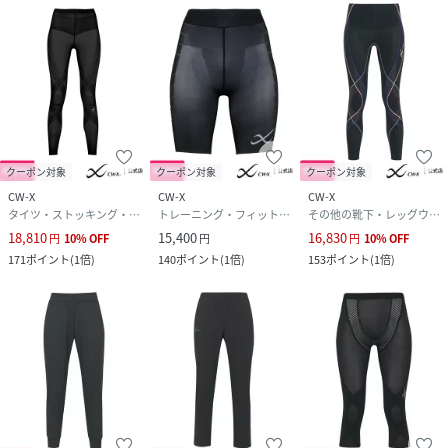
クーポン対象
クーポン対象
クーポン対象
CW-X
CW-X
CW-X
タイツ・ストッキング・パンスト
トレーニング・フィットネス用品
その他の靴下・レッグウェア
18,810
15,400
16,830
円
10
%
OFF
円
円
10
%
OFF
171
ポイント
(
1倍
)
140
ポイント
(
1倍
)
153
ポイント
(
1倍
)