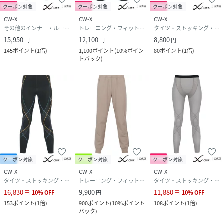
クーポン対象
クーポン対象
クーポン対象
CW-X
CW-X
CW-X
その他のインナー・ルームウェア
トレーニング・フィットネス用品
タイツ・ストッキング・パンスト
15,950
12,100
8,800
円
円
円
145
ポイント
(
1倍
)
1,100
ポイント
(
10%ポイン
80
ポイント
(
1倍
)
トバック
)
クーポン対象
クーポン対象
クーポン対象
CW-X
CW-X
CW-X
タイツ・ストッキング・パンスト
トレーニング・フィットネス用品
タイツ・ストッキング・パンスト
16,830
9,900
11,880
円
10
%
OFF
円
円
10
%
OFF
153
ポイント
(
1倍
)
900
ポイント
(
10%ポイント
108
ポイント
(
1倍
)
バック
)