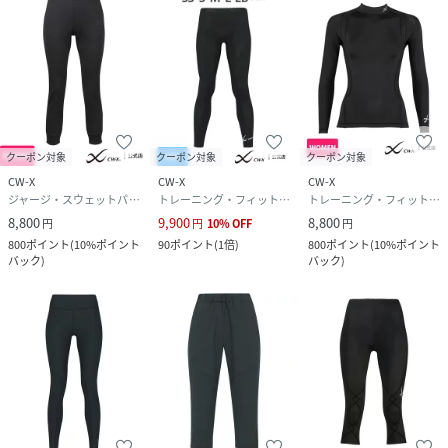
クーポン対象
クーポン対象
クーポン対象
CW-X
CW-X
CW-X
ジャージ・スウェットパンツ
トレーニング・フィットネス用品
トレーニング・フィットネス用品
8,800
9,900
8,800
円
円
10
%
OFF
円
800
ポイント
(
10%ポイント
90
ポイント
(
1倍
)
800
ポイント
(
10%ポイント
バック
)
バック
)