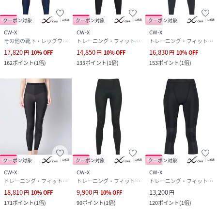
素材
ポリエステル70％、ポリウレタン30％
クーポン対象
クーポン対象
クーポン対象
サイズ
S、M、L
CW-X
CW-X
CW-X
その他の靴下・レッグウェア
トレーニング・フィットネス用品
トレーニング・フィットネス用品
クリーニング
洗濯機可 ※お洗濯は、必ず「取り扱い絵表
17,820
14,850
16,830
円
10
%
OFF
円
10
%
OFF
円
10
%
OFF
示」にしたがってください。
162
ポイント
(
1倍
)
135
ポイント
(
1倍
)
153
ポイント
(
1倍
)
品番
MB7423_HZY546
(
HZY546-18000-BL-107 MB7423
)
クーポン対象
クーポン対象
クーポン対象
CW-X
CW-X
CW-X
トレーニング・フィットネス用品
トレーニング・フィットネス用品
トレーニング・フィットネス用品
18,810
9,900
13,200
円
10
%
OFF
円
10
%
OFF
円
171
ポイント
(
1倍
)
90
ポイント
(
1倍
)
120
ポイント
(
1倍
)