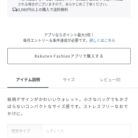
される場合がございますので、あらかじめご了承ください。
local_shipping
3,980
円以上の購入で送料無料
アプリならポイント最大3倍！
毎月エントリー＆条件達成が必要です。
詳しくはこちら
Rakuten Fashionアプリで購入する
アイテム説明
サイズ
レビュー(0)
総柄デザインがかわいいウォレット。小さなバッグでもかさ
ばらないコンパクトなサイズ感です。ストレスフリーなおで
かけに。
性別タイプ
レディース