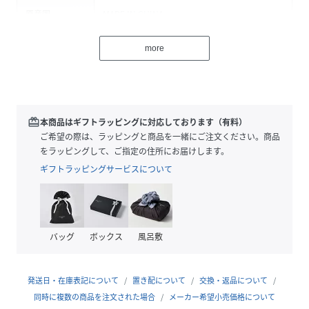
原産国
MADE IN CHINA
素材
合成皮革
more
サイズ
00(フリー)
クリーニング
表記なし
redeem
本商品はギフトラッピングに対応しております（有料）
品番
MB1124_S210203
ご希望の際は、ラッピングと商品を一緒にご注文ください。商品
(
S210203-190-00 MB1124
)
をラッピングして、ご指定の住所にお届けします。
ギフトラッピングサービスについて
バッグ
ボックス
風呂敷
発送日・在庫表記について
置き配について
交換・返品について
同時に複数の商品を注文された場合
メーカー希望小売価格について