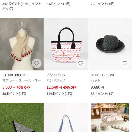
342
ポイント
(
10%ポイント
84
ポイント
(
1倍
)
22
ポイント
(
1倍
)
バック
)
STUDIO PICONE
Picone Club
STUDIO PICONE
マフラー・ストール・ネックウォーマー
ハンドバッグ
ハット
3,300
12,540
9,680
円
40
%
OFF
円
40
%
OFF
円
30
ポイント
(
1倍
)
114
ポイント
(
1倍
)
88
ポイント
(
1倍
)