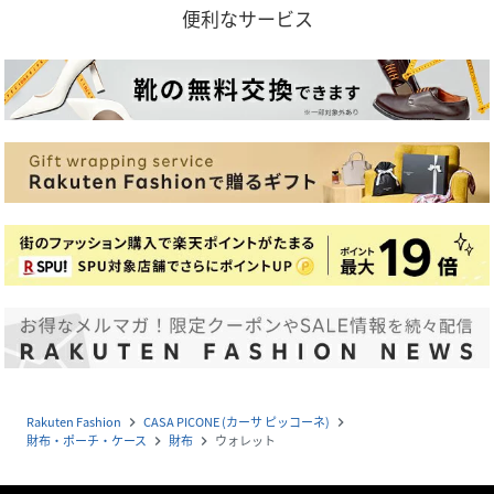
便利なサービス
Rakuten Fashion
CASA PICONE (カーサ ピッコーネ)
navigate_next
navigate_next
財布・ポーチ・ケース
財布
ウォレット
navigate_next
navigate_next