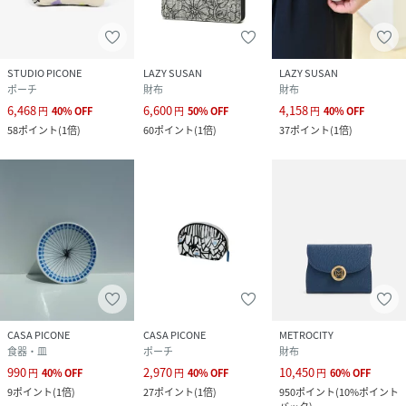
STUDIO PICONE
LAZY SUSAN
LAZY SUSAN
ポーチ
財布
財布
6,468
6,600
4,158
円
40
%
OFF
円
50
%
OFF
円
40
%
OFF
58
ポイント
(
1倍
)
60
ポイント
(
1倍
)
37
ポイント
(
1倍
)
CASA PICONE
CASA PICONE
METROCITY
食器・皿
ポーチ
財布
990
2,970
10,450
円
40
%
OFF
円
40
%
OFF
円
60
%
OFF
9
ポイント
(
1倍
)
27
ポイント
(
1倍
)
950
ポイント
(
10%ポイント