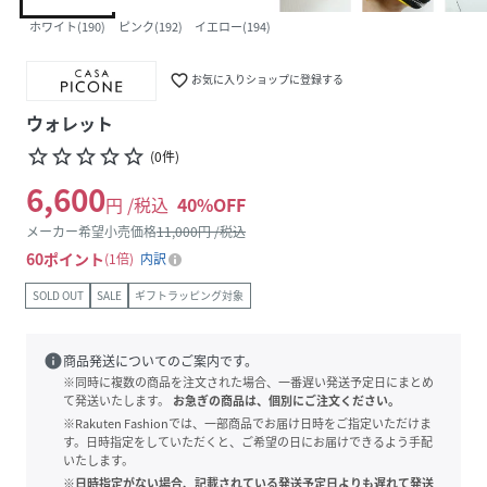
ホワイト(190)
ピンク(192)
イエロー(194)
favorite_border
お気に入りショップに登録する
ウォレット
star_border
star_border
star_border
star_border
star_border
(
0
件
)
6,600
円 /税込
40
%OFF
メーカー希望小売価格
11,000
円 /税込
60
ポイント
1倍
内訳
SOLD OUT
SALE
ギフトラッピング対象
info
商品発送についてのご案内です。
※同時に複数の商品を注文された場合、一番遅い発送予定日にまとめ
て発送いたします。
お急ぎの商品は、個別にご注文ください。
※Rakuten Fashionでは、一部商品でお届け日時をご指定いただけま
す。日時指定をしていただくと、ご希望の日にお届けできるよう手配
いたします。
※日時指定がない場合、記載されている発送予定日よりも遅れて発送