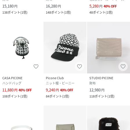
15,180
16,280
5,280
円
円
円
40
%
OFF
138
ポイント
(
1倍
)
148
ポイント
(
1倍
)
48
ポイント
(
1倍
)
CASA PICONE
Picone Club
STUDIO PICONE
ハンドバッグ
ニット帽・ビーニー
財布
11,880
9,240
12,980
円
40
%
OFF
円
40
%
OFF
円
108
ポイント
(
1倍
)
84
ポイント
(
1倍
)
118
ポイント
(
1倍
)