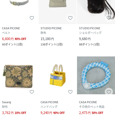
CASA PICONE
STUDIO PICONE
STUDIO PICONE
ベルト
財布
ショルダーバッグ
6,600
15,180
9,680
円
40
%
OFF
円
円
60
ポイント
(
1倍
)
138
ポイント
(
1倍
)
88
ポイント
(
1倍
)
Swaraj
CASA PICONE
CASA PICONE
財布
ハンドバッグ
その他のペット用品
3,762
9,240
2,475
円
10
%
OFF
円
40
%
OFF
円
50
%
OFF