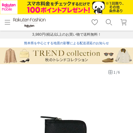
menu
home
search
favorite_border
shopping_cart
lock_outline
メニュー
トップ
検索
お気に入り
カート
ログイン
3,980円(税込)以上のお買い物で送料無料！
熊本県を中心とする地震の影響による配送遅延のお知らせ
1
/
6