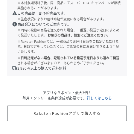
※本対象期間終了後、同一商品にてスーパーDEALキャンペーンが継続
実施されることがあります。
warning
この商品は一部予約商品です。
※生産状況によりお届け時期が変更になる場合があります。
info
商品発送についてのご案内です。
※同時に複数の商品を注文された場合、一番遅い発送予定日にまとめ
て発送いたします。
お急ぎの商品は、個別にご注文ください。
※Rakuten Fashionでは、一部商品でお届け日時をご指定いただけま
す。日時指定をしていただくと、ご希望の日にお届けできるよう手配
いたします。
※日時指定がない場合、記載されている発送予定日よりも遅れて発送
される場合がございますので、あらかじめご了承ください。
local_shipping
3,980
円以上の購入で送料無料
アプリならポイント最大3倍！
毎月エントリー＆条件達成が必要です。
詳しくはこちら
Rakuten Fashionアプリで購入する