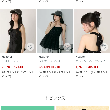
バック
)
バック
)
バック
)
Heather
Heather
Heather
ベスト・ジレ
シャツ・ブラウス
バレッタ・ヘアクリップ・ヘアピン
2,970
6,930
1,760
円
55
%
OFF
円
10
%
OFF
円
20
%
OFF
405
ポイント
(
15%ポイント
945
ポイント
(
15%ポイント
240
ポイント
(
15%ポイント
バック
)
バック
)
バック
)
トピックス