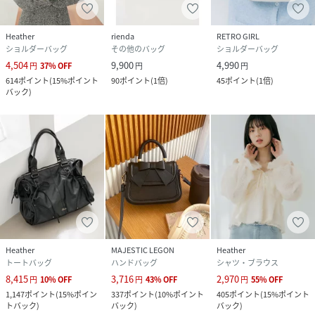
Heather
rienda
RETRO GIRL
ショルダーバッグ
その他のバッグ
ショルダーバッグ
4,504
9,900
4,990
円
37
%
OFF
円
円
614
ポイント
(
15%ポイント
90
ポイント
(
1倍
)
45
ポイント
(
1倍
)
バック
)
Heather
MAJESTIC LEGON
Heather
トートバッグ
ハンドバッグ
シャツ・ブラウス
8,415
3,716
2,970
円
10
%
OFF
円
43
%
OFF
円
55
%
OFF
1,147
ポイント
(
15%ポイン
337
ポイント
(
10%ポイント
405
ポイント
(
15%ポイント
トバック
)
バック
)
バック
)