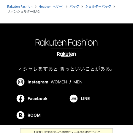
Rakuten Fashion
Heather (ヘザー)
バッグ
ショルダーバッグ
navigate_next
navigate_next
navigate_next
navigate_next
リボンショルダーBAG
Instagram
WOMEN
/
MEN
Facebook
LINE
ROOM
【注意】楽天を装った不審なメールやSMSについて