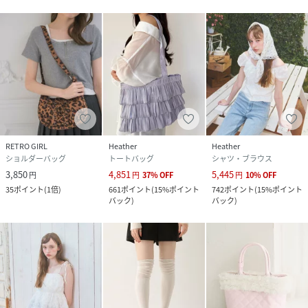
RETRO GIRL
Heather
Heather
ショルダーバッグ
トートバッグ
シャツ・ブラウス
3,850
4,851
5,445
円
円
37
%
OFF
円
10
%
OFF
35
ポイント
(
1倍
)
661
ポイント
(
15%ポイント
742
ポイント
(
15%ポイント
バック
)
バック
)