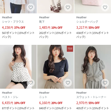
Heather
Heather
Heather
シャツ・ブラウス
靴下
ショルダーバッグ
4,158
1,485
3,217
円
37
%
OFF
円
10
%
OFF
円
55
%
OFF
567
ポイント
(
15%ポイント
202
ポイント
(
15%ポイント
438
ポイント
(
15%ポイント
バック
)
バック
)
バック
)
Heather
Heather
Heather
ベスト・ジレ
ニット
スウェット・トレーナー
6,435
6,160
2,970
円
10
%
OFF
円
20
%
OFF
円
55
%
OFF
877
ポイント
(
15%ポイント
840
ポイント
(
15%ポイント
405
ポイント
(
15%ポイント