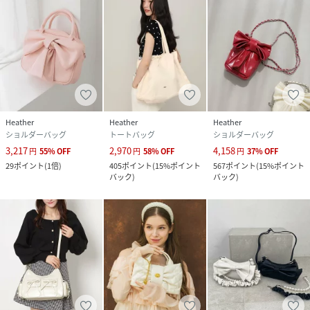
Heather
Heather
Heather
ショルダーバッグ
トートバッグ
ショルダーバッグ
3,217
2,970
4,158
円
55
%
OFF
円
58
%
OFF
円
37
%
OFF
29
ポイント
(
1倍
)
405
ポイント
(
15%ポイント
567
ポイント
(
15%ポイント
バック
)
バック
)