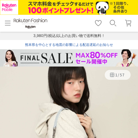
menu
home
search
favorite_border
shopping_cart
lock_outline
メニュー
トップ
検索
お気に入り
カート
ログイン
3,980円(税込)以上のお買い物で送料無料！
熊本県を中心とする地震の影響による配送遅延のお知らせ
1
/
57