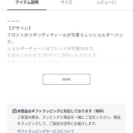
アイテム説明
サイズ
レビュー(-)
ーーー
【デザイン】
フロントのリボンディティールが可愛らしいショルダーバッ
グ。
ショルダーチェーンはアレンジが可能なので、
お好みに合わせて2WAYでご使用いただけます。
高見えするシンプルなデザインはカジュアルにもフェミニン
にも
マッチするアイテムです。
more
ーーー
性別タイプ
レディース
redeem
本商品はギフトラッピングに対応しております（有料）
素材
表地:合成皮革
ご希望の際は、ラッピングと商品を一緒にご注文ください。商品
裏地:ポリエステル100%
をラッピングして、ご指定の住所にお届けします。
サイズ
ONESIZE
ギフトラッピングサービスについて