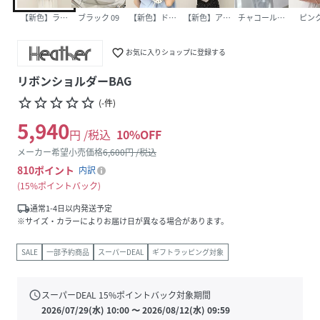
【新色】ライトブルー 80
ブラック 09
【新色】ドット柄 05
【新色】アイボリー 08
チャコールグレー 18
ピンク
favorite_border
お気に入りショップに登録する
リボンショルダーBAG
star_border
star_border
star_border
star_border
star_border
(
-
件
)
5,940
円 /税込
10
%OFF
メーカー希望小売価格
6,600
円 /税込
810
ポイント
内訳
15%ポイントバック
local_shipping
通常1-4日以内発送予定
※サイズ・カラーによりお届け日が異なる場合があります。
SALE
一部予約商品
スーパーDEAL
ギフトラッピング対象
schedule
スーパーDEAL
15
%ポイントバック対象期間
2026/07/29(水) 10:00
〜
2026/08/12(水) 09:59