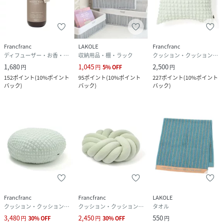
Francfranc
LAKOLE
Francfranc
ディフューザー・お香・アロマオイル・キャンドル
収納用品・棚・ラック
クッション・クッションカバー
1,680
1,045
2,500
円
円
5
%
OFF
円
152
ポイント
(
10%ポイント
95
ポイント
(
10%ポイント
227
ポイント
(
10%ポイント
バック
)
バック
)
バック
)
Francfranc
Francfranc
LAKOLE
クッション・クッションカバー
クッション・クッションカバー
タオル
3,480
2,450
550
円
30
%
OFF
円
30
%
OFF
円