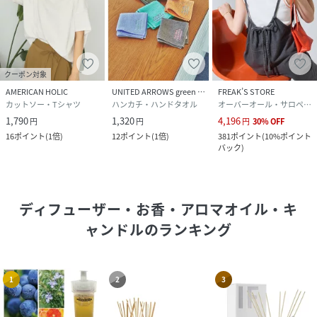
クーポン対象
AMERICAN HOLIC
UNITED ARROWS green label relaxing
FREAK’S STORE
カットソー・Tシャツ
ハンカチ・ハンドタオル
オーバーオール・サロペット
1,790
1,320
4,196
円
円
円
30
%
OFF
16
ポイント
(
1倍
)
12
ポイント
(
1倍
)
381
ポイント
(
10%ポイント
バック
)
ディフューザー・お香・アロマオイル・キ
ャンドル
のランキング
1
2
3