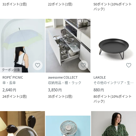
31
ポイント
(
1倍
)
22
ポイント
(
1倍
)
50
ポイント
(
10%ポイント
バック
)
クーポン対象
ROPE' PICNIC
awesome COLLECT
LAKOLE
傘・長傘
収納用品・棚・ラック
その他のインテリア・生活雑貨
2,640
3,850
880
円
円
円
24
ポイント
(
1倍
)
35
ポイント
(
1倍
)
80
ポイント
(
10%ポイント
バック
)