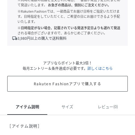
て発送いたします。
お急ぎの商品は、個別にご注文ください。
※Rakuten Fashionでは、一部商品でお届け日時をご指定いただけま
す。日時指定をしていただくと、ご希望の日にお届けできるよう手配
いたします。
※日時指定がない場合、記載されている発送予定日よりも遅れて発送
される場合がございますので、あらかじめご了承ください。
local_shipping
3,980
円以上の購入で送料無料
アプリならポイント最大3倍！
毎月エントリー＆条件達成が必要です。
詳しくはこちら
Rakuten Fashionアプリで購入する
アイテム説明
サイズ
レビュー(0)
［アイテム説明］