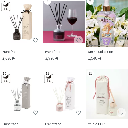
7
8
9
Francfranc
Francfranc
Amina Collection
2,680
3,980
1,540
円
円
円
10
11
12
Francfranc
Francfranc
studio CLIP