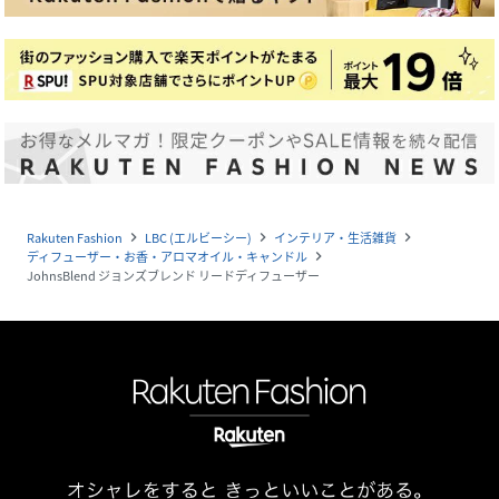
Rakuten Fashion
LBC (エルビーシー)
インテリア・生活雑貨
navigate_next
navigate_next
navigate_next
ディフューザー・お香・アロマオイル・キャンドル
navigate_next
JohnsBlend ジョンズブレンド リードディフューザー