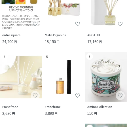
entre square
Malie Organics
APOTHIA
24,200
18,150
17,160
円
円
円
4
5
6
Francfranc
Francfranc
Amina Collection
2,680
3,890
550
円
円
円