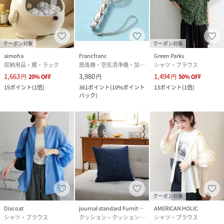
クーポン対象
クーポン対象
aimoha
Francfranc
Green Parks
収納用品・棚・ラック
扇風機・空気清浄機・加湿器
シャツ・ブラウス
1,663
3,980
1,494
円
20
%
OFF
円
円
50
%
OFF
15
ポイント
(
1倍
)
361
ポイント
(
10%ポイント
13
ポイント
(
1倍
)
バック
)
クーポン対象
Discoat
journal standard Furniture
AMERICAN HOLIC
シャツ・ブラウス
クッション・クッションカバー
シャツ・ブラウス