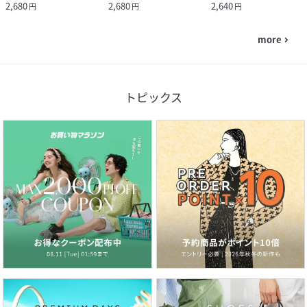
2,680
2,680
2,640
円
円
円
more
navigate_next
トピックス