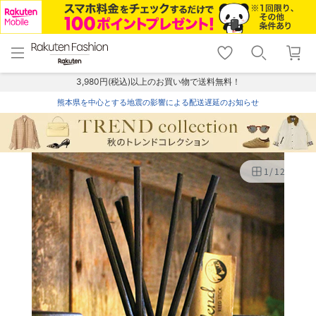
menu
home
search
favorite_border
shopping_cart
lock_outline
メニュー
トップ
検索
お気に入り
カート
ログイン
3,980円(税込)以上のお買い物で送料無料！
熊本県を中心とする地震の影響による配送遅延のお知らせ
1
/
12