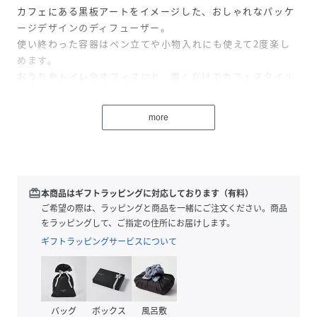
カフェにある黒板アートをイメージした、おしゃれなパッケ
ージデザインのディフューザー。
使い終わった容器はペン立てや小物入れにも使えて2度楽し
めます。
おうちやトイレやオフィスにと、置くだけでカフェスタイル
に♪
more
■ホワイト ホワイトムスク
爽やかでほのかに甘い香り
■ミディアムグレー レッドワイン
程よい渋みを感じるレッドワインの香り
■グレー ムスクジャスミン
redeem
本商品はギフトラッピングに対応しております（有料）
爽やかで香り高いムスクジャスミンの香り
ご希望の際は、ラッピングと商品を一緒にご注文ください。商品
■シルバー アップルペアー
をラッピングして、ご指定の住所にお届けします。
フルーティなサボン系の香り
ギフトラッピングサービスについて
性別タイプ
ユニセックス
原産国
タイ
バッグ
ボックス
風呂敷