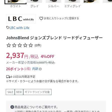
ホワイト
グレイ
シルバー
ミディグレイ
favorite_border
お気に入りショップに登録する
LBC with Life
sell
JohnsBlend ジョンズブレンド リードディフューザー
star_border
star_border
star_border
star_border
star_border
(
0
件
)
2,937
円 /税込
4
%OFF
メーカー希望小売価格
3,080
円 /税込
26
ポイント
1倍
内訳
local_shipping
4-15日以内発送予定
※サイズ・カラーによりお届け日が異なる場合があります。
SALE
NEW
ギフトラッピング対象
info
商品発送についてのご案内です。
※同時に複数の商品を注文された場合、一番遅い発送予定日にまとめ