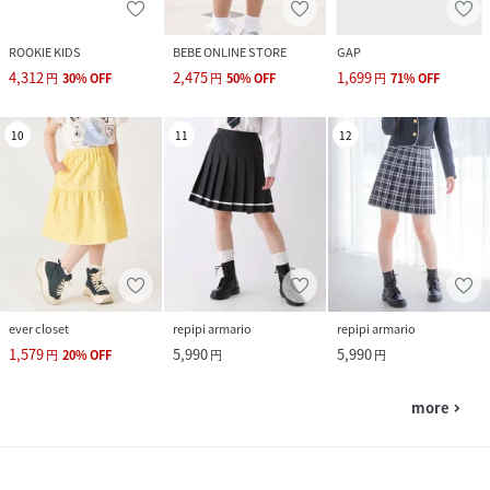
ROOKIE KIDS
BEBE ONLINE STORE
GAP
4,312
2,475
1,699
円
30
%
OFF
円
50
%
OFF
円
71
%
OFF
10
11
12
ever closet
repipi armario
repipi armario
1,579
5,990
5,990
円
20
%
OFF
円
円
more
navigate_next