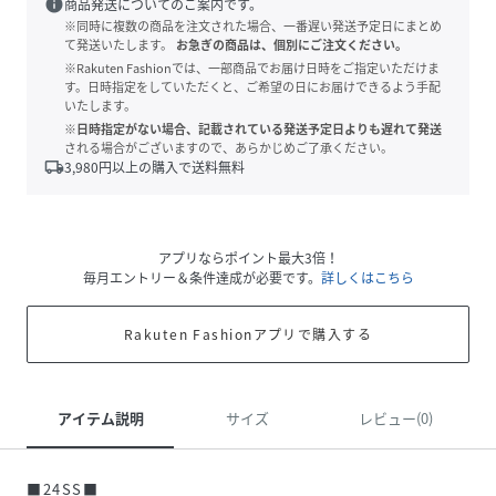
info
商品発送についてのご案内です。
※同時に複数の商品を注文された場合、一番遅い発送予定日にまとめ
て発送いたします。
お急ぎの商品は、個別にご注文ください。
※Rakuten Fashionでは、一部商品でお届け日時をご指定いただけま
す。日時指定をしていただくと、ご希望の日にお届けできるよう手配
いたします。
※日時指定がない場合、記載されている発送予定日よりも遅れて発送
される場合がございますので、あらかじめご了承ください。
local_shipping
3,980
円以上の購入で送料無料
アプリならポイント最大3倍！
毎月エントリー＆条件達成が必要です。
詳しくはこちら
Rakuten Fashionアプリで購入する
アイテム説明
サイズ
レビュー(0)
■24SS■