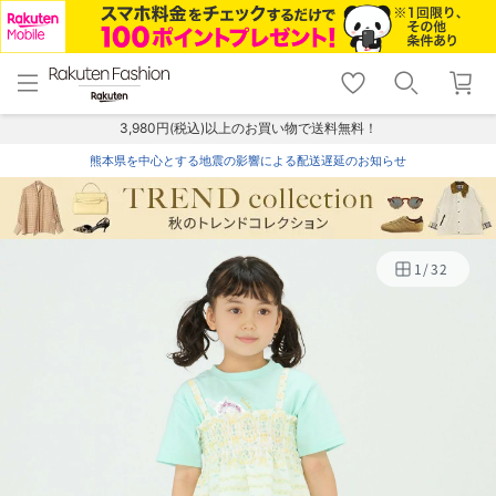
menu
home
search
favorite_border
shopping_cart
lock_outline
メニュー
トップ
検索
お気に入り
カート
ログイン
3,980円(税込)以上のお買い物で送料無料！
熊本県を中心とする地震の影響による配送遅延のお知らせ
1
/
32