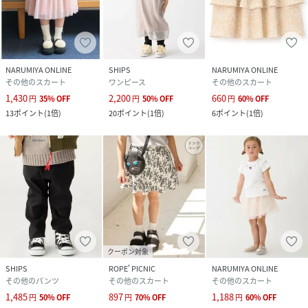
NARUMIYA ONLINE
SHIPS
NARUMIYA ONLINE
その他のスカート
ワンピース
その他のスカート
1,430
2,200
660
円
35
%
OFF
円
50
%
OFF
円
60
%
OFF
13
ポイント
(
1倍
)
20
ポイント
(
1倍
)
6
ポイント
(
1倍
)
クーポン対象
SHIPS
ROPE' PICNIC
NARUMIYA ONLINE
その他のパンツ
その他のスカート
その他のスカート
1,485
897
1,188
円
50
%
OFF
円
70
%
OFF
円
60
%
OFF