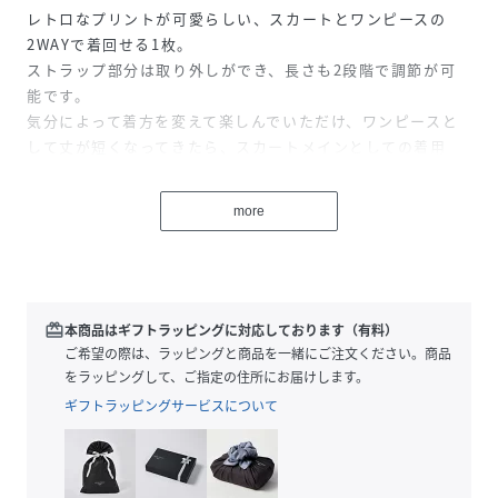
レトロなプリントが可愛らしい、スカートとワンピースの
2WAYで着回せる1枚。
ストラップ部分は取り外しができ、長さも2段階で調節が可
能です。
気分によって着方を変えて楽しんでいただけ、ワンピースと
して丈が短くなってきたら、スカートメインとしての着用
で、長くご愛用頂けるのもポイントのアイテムです。
more
※末永く愛用頂く為に、アテンションタグを必ずご確認の
上、着用又はお取り扱いください。
※タグにネームを記入できる欄を3段ご用意していますの
redeem
本商品はギフトラッピングに対応しております（有料）
で、下から記入していただければカットすることができ、持
ご希望の際は、ラッピングと商品を一緒にご注文ください。商品
ち主が変わっても長く愛用していただくことができます。
をラッピングして、ご指定の住所にお届けします。
ギフトラッピングサービスについて
※商品の色味は、物撮りの詳細画像をご参照ください。
※こちらの商品はアウトレットのオリジナルレーベル商品で