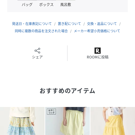
す。
バッグ
ボックス
風呂敷
SHIPSOUTLET各店、ECサイトでの取り扱いとなります。
店舗へお問合せの際は、全国のSHIPSOUTLET各店までお願
いいたします。
発送日・在庫表記について
置き配について
交換・返品について
その他のSHIPS各店舗へのお取り寄せ対応は致しかねますの
同時に複数の商品を注文された場合
メーカー希望小売価格について
で、予めご了承の程お願いいたします。
□SHIPSColors
SHIPSのコンセプト「STYLISHSTANDARD」のフィルター
シェア
ROOMに投稿
を通して、カジュアルからビジネスまでのアイテムをリーズ
ナブルなプライスで構成したオリジナルレーベルです。
メンズ、ウィメンズ、キッズをラインナップし、OUTLET各
店舗、ECサイトを中心に展開。
おすすめのアイテム
様々なライフスタイルに寄り添い、自分らしさを表現できる
トータルアイテムを提案します。
レッド：115cm着用サイズ：120
イエロー：115cm着用サイズ：110
性別タイプ
キッズ