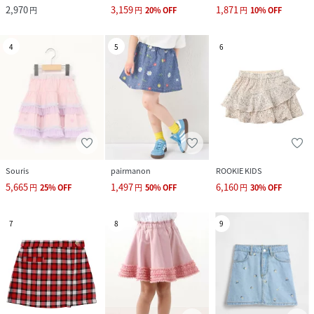
2,970
3,159
1,871
円
円
20
%
OFF
円
10
%
OFF
4
5
6
Souris
pairmanon
ROOKIE KIDS
5,665
1,497
6,160
円
25
%
OFF
円
50
%
OFF
円
30
%
OFF
7
8
9