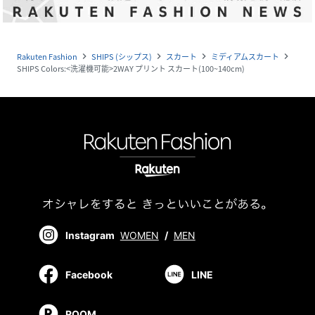
Rakuten Fashion
SHIPS (シップス)
スカート
ミディアムスカート
navigate_next
navigate_next
navigate_next
navigate_next
SHIPS Colors:<洗濯機可能>2WAY プリント スカート(100~140cm)
Instagram
WOMEN
/
MEN
Facebook
LINE
ROOM