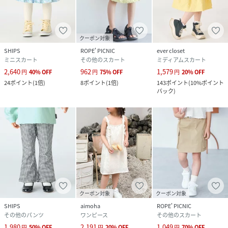
原産国
中国
素材
ポリエステル90%、コットン10%
クーポン対象
SHIPS
ROPE' PICNIC
ever closet
サイズ
100、110、120、130、140
ミニスカート
その他のスカート
ミディアムスカート
2,640
962
1,579
円
40
%
OFF
円
75
%
OFF
円
20
%
OFF
品番
KZ3896_233210003
24
ポイント
(
1倍
)
8
ポイント
(
1倍
)
143
ポイント
(
10%ポイント
(
233210003-55-04 KZ3896
)
バック
)
クーポン対象
クーポン対象
SHIPS
aimoha
ROPE' PICNIC
その他のパンツ
ワンピース
その他のスカート
1,980
2,191
1,049
円
50
%
OFF
円
20
%
OFF
円
70
%
OFF