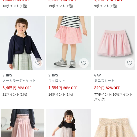
18
ポイント
(
1倍
)
19
ポイント
(
1倍
)
9
ポイント
(
1倍
)
SHIPS
SHIPS
GAP
ノーカラージャケット
キュロット
ミニスカート
3,465
1,584
849
円
50
%
OFF
円
60
%
OFF
円
82
%
OFF
31
ポイント
(
1倍
)
14
ポイント
(
1倍
)
77
ポイント
(
10%ポイント
バック
)