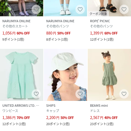
クーポン対象
NARUMIYA ONLINE
NARUMIYA ONLINE
ROPE' PICNIC
その他のスカート
その他のパンツ
その他のパンツ
1,056
880
1,399
円
60
%
OFF
円
50
%
OFF
円
60
%
OFF
9
ポイント
(
1倍
)
8
ポイント
(
1倍
)
12
ポイント
(
1倍
)
UNITED ARROWS LTD. OUTLET
SHIPS
BEAMS mini
ワンピース
キャップ
ドレス
1,386
2,200
2,567
円
70
%
OFF
円
50
%
OFF
円
40
%
OFF
12
ポイント
(
1倍
)
20
ポイント
(
1倍
)
23
ポイント
(
1倍
)