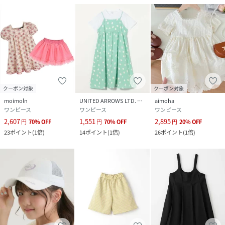
クーポン対象
クーポン対象
moimoln
UNITED ARROWS LTD. OUTLET
aimoha
ワンピース
ワンピース
ワンピース
2,607
1,551
2,895
円
70
%
OFF
円
70
%
OFF
円
20
%
OFF
23
ポイント
(
1倍
)
14
ポイント
(
1倍
)
26
ポイント
(
1倍
)