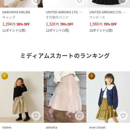
NARUMIYA ONLINE
UNITED ARROWS LTD. OUTLET
UNITED ARROWS LTD. OUTLET
キャップ
その他のパンツ
ワンピース
1,294
1,320
1,980
円
50
%
OFF
円
70
%
OFF
円
70
%
OFF
11
ポイント
(
1倍
)
12
ポイント
(
1倍
)
18
ポイント
(
1倍
)
ミディアムスカート
のランキング
1
2
3
riziere
aimoha
ever closet