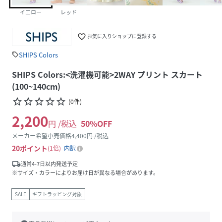
イエロー
レッド
favorite_border
お気に入りショップに登録する
SHIPS Colors
sell
SHIPS Colors:<洗濯機可能>2WAY プリント スカート
(100~140cm)
star_border
star_border
star_border
star_border
star_border
(
0
件
)
2,200
円 /税込
50
%OFF
メーカー希望小売価格
4,400
円 /税込
20
ポイント
1倍
内訳
local_shipping
通常4-7日以内発送予定
※サイズ・カラーによりお届け日が異なる場合があります。
SALE
ギフトラッピング対象