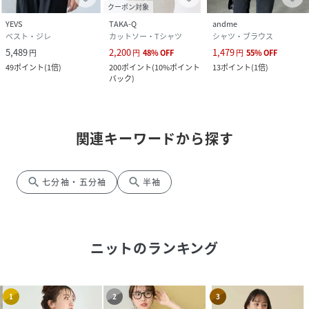
クーポン対象
YEVS
TAKA-Q
andme
ベスト・ジレ
カットソー・Tシャツ
シャツ・ブラウス
5,489
2,200
1,479
円
円
48
%
OFF
円
55
%
OFF
49
ポイント
(
1倍
)
200
ポイント
(
10%ポイント
13
ポイント
(
1倍
)
バック
)
関連キーワードから探す
search
search
七分袖・五分袖
半袖
ニット
のランキング
1
2
3