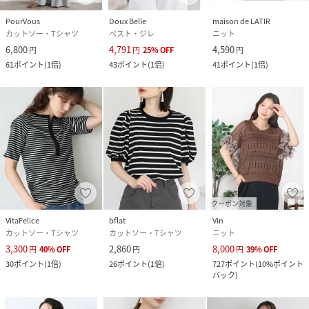
PourVous
Doux Belle
maison de LATIR
カットソー・Tシャツ
ベスト・ジレ
ニット
6,800
4,791
4,590
円
円
25
%
OFF
円
61
ポイント
(
1倍
)
43
ポイント
(
1倍
)
41
ポイント
(
1倍
)
クーポン対象
VitaFelice
bflat
Vin
カットソー・Tシャツ
カットソー・Tシャツ
ニット
3,300
2,860
8,000
円
40
%
OFF
円
円
39
%
OFF
30
ポイント
(
1倍
)
26
ポイント
(
1倍
)
727
ポイント
(
10%ポイント
バック
)