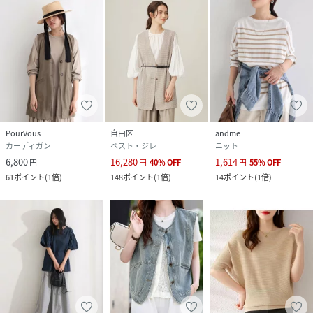
PourVous
自由区
andme
カーディガン
ベスト・ジレ
ニット
6,800
16,280
1,614
円
円
40
%
OFF
円
55
%
OFF
61
ポイント
(
1倍
)
148
ポイント
(
1倍
)
14
ポイント
(
1倍
)