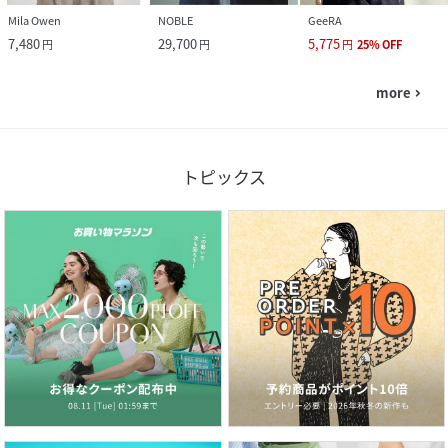
Mila Owen
NOBLE
GeeRA
7,480
29,700
5,775
円
円
円
25
%
OFF
more
navigate_next
トピックス