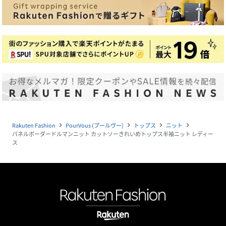
Rakuten Fashion
PourVous (プールヴー)
トップス
ニット
navigate_next
navigate_next
navigate_next
navigate_next
パネルボーダードルマンニット カットソーきれいめトップス半袖ニット レディー
ス