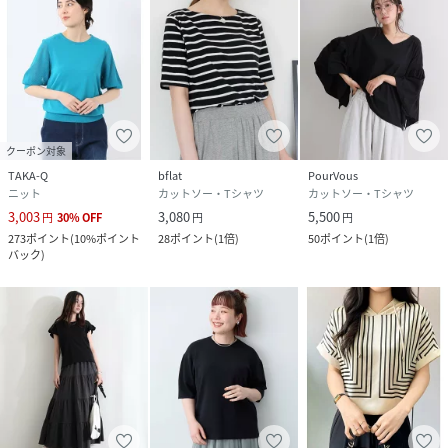
クーポン対象
TAKA-Q
bflat
PourVous
ニット
カットソー・Tシャツ
カットソー・Tシャツ
3,003
3,080
5,500
円
30
%
OFF
円
円
273
ポイント
(
10%ポイント
28
ポイント
(
1倍
)
50
ポイント
(
1倍
)
バック
)