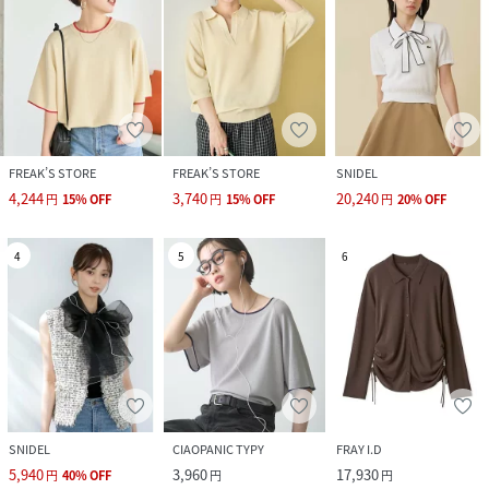
FREAK’S STORE
FREAK’S STORE
SNIDEL
4,244
3,740
20,240
円
15
%
OFF
円
15
%
OFF
円
20
%
OFF
4
5
6
SNIDEL
CIAOPANIC TYPY
FRAY I.D
5,940
3,960
17,930
円
40
%
OFF
円
円