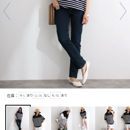
在庫：
M-L
あり
LL-3L
なし
4L-5L
あり