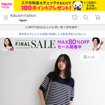
menu
home
search
favorite_border
shopping_cart
lock_outline
メニュー
トップ
検索
お気に入り
カート
ログイン
3,980円(税込)以上のお買い物で送料無料！
熊本県を中心とする地震の影響による配送遅延のお知らせ
1
/
22