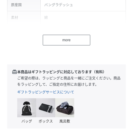
原産国
バングラデッシュ
素材
綿
サイズ
M-L、LL-3L、4L-5L
more
品番
KZ0016_126241426
(
126241426-2250-Zni-XXT KZ0016
)
redeem
本商品はギフトラッピングに対応しております（有料）
ご希望の際は、ラッピングと商品を一緒にご注文ください。商品
をラッピングして、ご指定の住所にお届けします。
ギフトラッピングサービスについて
バッグ
ボックス
風呂敷