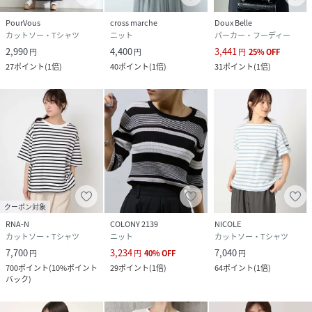
PourVous
cross marche
Doux Belle
カットソー・Tシャツ
ニット
パーカー・フーディー
2,990
4,400
3,441
円
円
円
25
%
OFF
27
ポイント
(
1倍
)
40
ポイント
(
1倍
)
31
ポイント
(
1倍
)
クーポン対象
RNA-N
COLONY 2139
NICOLE
カットソー・Tシャツ
ニット
カットソー・Tシャツ
7,700
3,234
7,040
円
円
40
%
OFF
円
700
ポイント
(
10%ポイント
29
ポイント
(
1倍
)
64
ポイント
(
1倍
)
バック
)