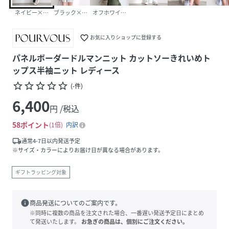
ネイビー×オフホワイト
ブラック×オフホワイト
オフホワイト×ブラック
favorite_border
お気に入りショップに登録する
パネルボーダードルマンニット カットソーきれいめト
ップス半袖ニット レディース
star_border
star_border
star_border
star_border
star_border
(
-
件
)
6,400
円 /税込
58
ポイント
1倍
内訳
local_shipping
通常4-7日以内発送予定
※サイズ・カラーによりお届け日が異なる場合があります。
ギフトラッピング対象
info
商品発送についてのご案内です。
※同時に複数の商品を注文された場合、一番遅い発送予定日にまとめ
て発送いたします。
お急ぎの商品は、個別にご注文ください。