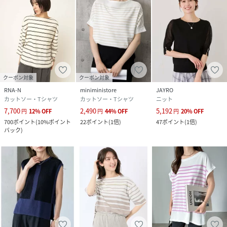
クーポン対象
クーポン対象
RNA-N
miniministore
JAYRO
カットソー・Tシャツ
カットソー・Tシャツ
ニット
7,700
2,490
5,192
円
12
%
OFF
円
44
%
OFF
円
20
%
OFF
700
ポイント
(
10%ポイント
22
ポイント
(
1倍
)
47
ポイント
(
1倍
)
バック
)