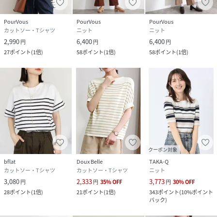
PourVous
PourVous
PourVous
カットソー・Tシャツ
ニット
ニット
2,990
6,400
6,400
円
円
円
27
ポイント
(
1倍
)
58
ポイント
(
1倍
)
58
ポイント
(
1倍
)
クーポン対象
bflat
Doux Belle
TAKA-Q
カットソー・Tシャツ
カットソー・Tシャツ
ニット
3,080
2,333
3,773
円
円
35
%
OFF
円
30
%
OFF
28
ポイント
(
1倍
)
21
ポイント
(
1倍
)
343
ポイント
(
10%ポイント
バック
)