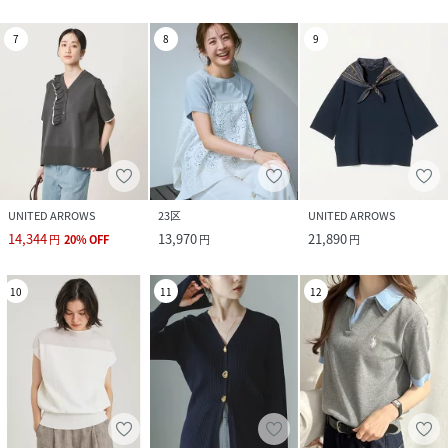
7
8
9
UNITED ARROWS
23区
UNITED ARROWS
14,344
13,970
21,890
円
20
%
OFF
円
円
10
11
12