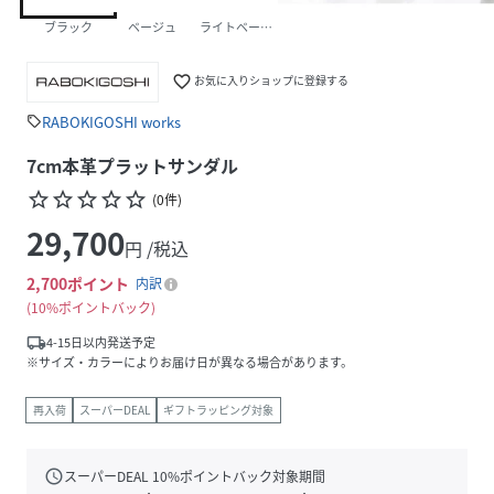
ブラック
ベージュ
ライトベージュ
favorite_border
お気に入りショップに登録する
RABOKIGOSHI works
sell
7cm本革プラットサンダル
star_border
star_border
star_border
star_border
star_border
(
0
件
)
29,700
円 /税込
2,700
ポイント
内訳
10%ポイントバック
local_shipping
4-15日以内発送予定
※サイズ・カラーによりお届け日が異なる場合があります。
再入荷
スーパーDEAL
ギフトラッピング対象
schedule
スーパーDEAL
10
%ポイントバック対象期間