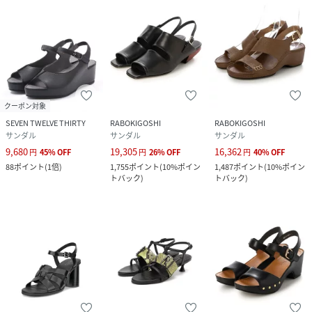
クーポン対象
SEVEN TWELVE THIRTY
RABOKIGOSHI
RABOKIGOSHI
サンダル
サンダル
サンダル
9,680
19,305
16,362
円
45
%
OFF
円
26
%
OFF
円
40
%
OFF
88
ポイント
(
1倍
)
1,755
ポイント
(
10%ポイン
1,487
ポイント
(
10%ポイン
トバック
)
トバック
)