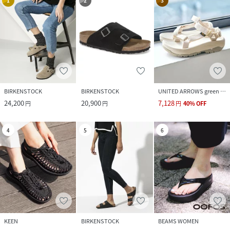
1
2
3
BIRKENSTOCK
BIRKENSTOCK
UNITED ARROWS green label relaxing
24,200
20,900
7,128
円
円
円
40
%
OFF
4
5
6
KEEN
BIRKENSTOCK
BEAMS WOMEN