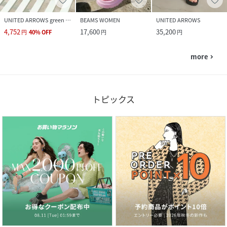
UNITED ARROWS green label relaxing
BEAMS WOMEN
UNITED ARROWS
4,752
17,600
35,200
円
40
%
OFF
円
円
more
navigate_next
トピックス