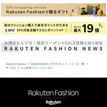
Rakuten Fashion
RABOKIGOSHI (ラボキゴシ)
シューズ・靴
navigate_next
navigate_next
navigate_next
サンダル
7cm本革プラットサンダル
navigate_next