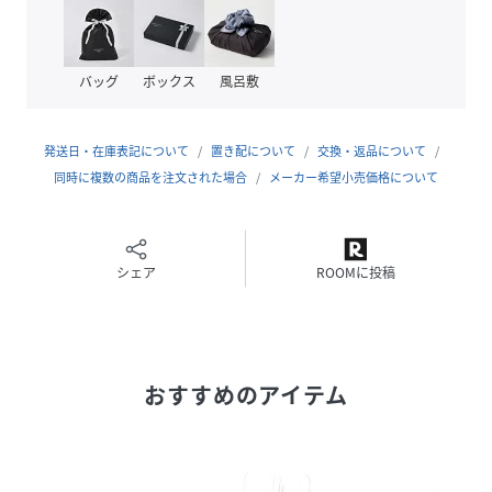
素材
キップ×ステアエナメル
サイズ
22.5、23.0、23.5、24.0、24.5
バッグ
ボックス
風呂敷
品番
KX8156_12781
(
12781-B-225 KX8156
)
発送日・在庫表記について
置き配について
交換・返品について
同時に複数の商品を注文された場合
メーカー希望小売価格について
シェア
ROOMに投稿
おすすめのアイテム