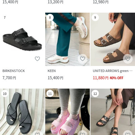
15,400
13,200
12,980
円
円
円
7
8
9
BIRKENSTOCK
KEEN
UNITED ARROWS green label relaxing
7,700
15,400
11,880
円
円
円
40
%
OFF
10
11
12