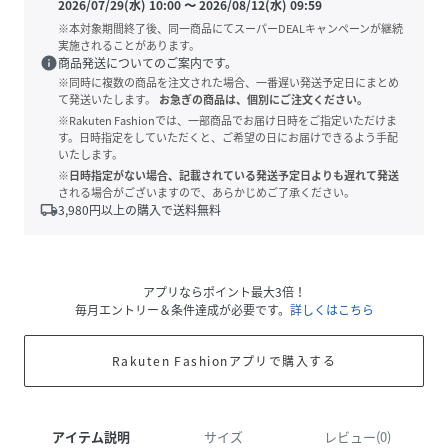
2026/07/29(水) 10:00
〜
2026/08/12(水) 09:59
※本対象期間終了後、同一商品にてスーパーDEALキャンペーンが継続
実施されることがあります。
info
商品発送についてのご案内です。
※同時に複数の商品を注文された場合、一番遅い発送予定日にまとめ
て発送いたします。
お急ぎの商品は、個別にご注文ください。
※Rakuten Fashionでは、一部商品でお届け日時をご指定いただけま
す。日時指定をしていただくと、ご希望の日にお届けできるよう手配
いたします。
※日時指定がない場合、記載されている発送予定日よりも遅れて発送
される場合がございますので、あらかじめご了承ください。
local_shipping
3,980
円以上の購入で送料無料
アプリならポイント最大3倍！
毎月エントリー＆条件達成が必要です。
詳しくはこちら
Rakuten Fashionアプリで購入する
アイテム説明
サイズ
レビュー(0)