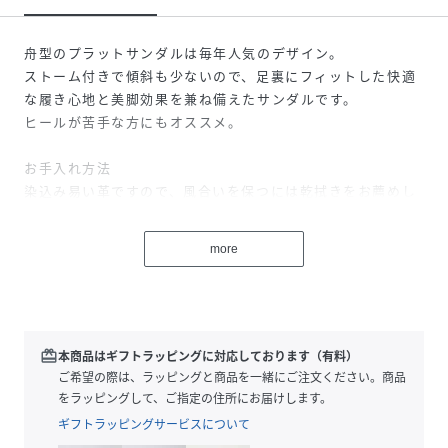
舟型のプラットサンダルは毎年人気のデザイン。
ストーム付きで傾斜も少ないので、足裏にフィットした快適
な履き心地と美脚効果を兼ね備えたサンダルです。
ヒールが苦手な方にもオススメ。
お手入れ方法
染込み易い革ですので、風合いを保つには乾拭きをお薦めし
ます。
クリームをご使用になる際は分量に注意し、あらかじめ目立
more
たない部分でお試しください。
防水スプレーも均一な霧状にかけないとシミになる場合がご
ざいます。
redeem
本商品はギフトラッピングに対応しております（有料）
性別タイプ
レディース
ご希望の際は、ラッピングと商品を一緒にご注文ください。商品
をラッピングして、ご指定の住所にお届けします。
原産国
日本
ギフトラッピングサービスについて