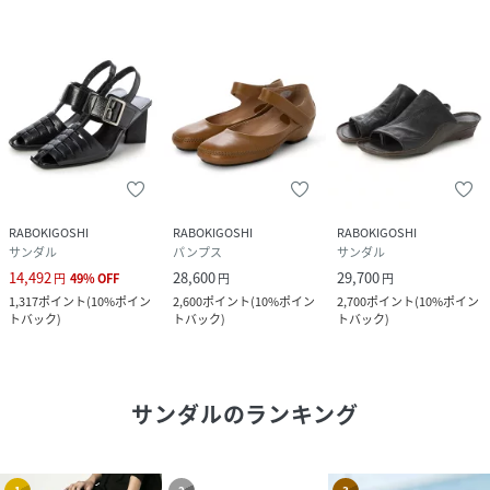
RABOKIGOSHI
RABOKIGOSHI
RABOKIGOSHI
サンダル
パンプス
サンダル
14,492
28,600
29,700
円
49
%
OFF
円
円
1,317
ポイント
(
10%ポイン
2,600
ポイント
(
10%ポイン
2,700
ポイント
(
10%ポイン
トバック
)
トバック
)
トバック
)
サンダル
のランキング