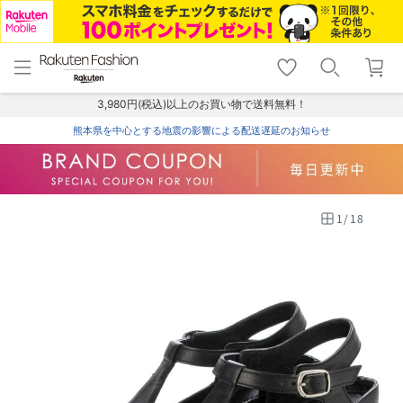
menu
home
search
favorite_border
shopping_cart
lock_outline
メニュー
トップ
検索
お気に入り
カート
ログイン
3,980円(税込)以上のお買い物で送料無料！
熊本県を中心とする地震の影響による配送遅延のお知らせ
1
/
18