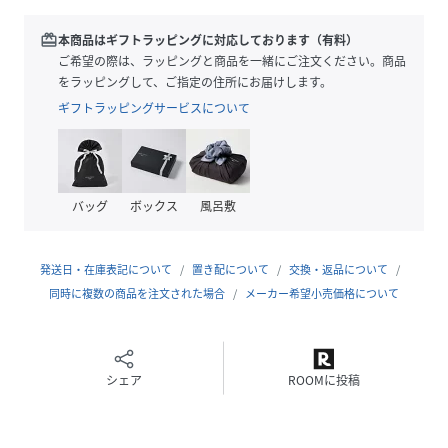
※一部カラー名は、商品タグ記載のカラー表記と異なる場合
がございます。
redeem
本商品はギフトラッピングに対応しております（有料）
※XLサイズはWEB・一部店舗限定サイズです。
ご希望の際は、ラッピングと商品を一緒にご注文ください。商品
※素材の特性上、色や風合いに個体差がございます。
をラッピングして、ご指定の住所にお届けします。
ギフトラッピングサービスについて
●スタイリング
・コンパクトカーディガンと合わせたメリハリのあるコーデ
・スウェットを合わせたリラクシーなカジュアルコーデ
・シャツを合わせると、こなれ感のあるキレイメコーデ
バッグ
ボックス
風呂敷
・春はシャツやシアーT、夏は半袖やノースリ、秋はスウェッ
トやカーディガン合わせ〇
発送日・在庫表記について
置き配について
交換・返品について
●おすすめのスタイリングアイテム
同時に複数の商品を注文された場合
メーカー希望小売価格について
▶シアーバンドカラーシャツ
▶ギャザーリボン使いノースリブラウス
▶ライトスポンディッシュ衿付Wジップ半袖カーディガン
▶カップ付きリブタンクトップ
シェア
ROOMに投稿
＊＊＊＊＊＊＊＊＊＊＊＊＊＊＊＊＊＊＊＊＊＊＊