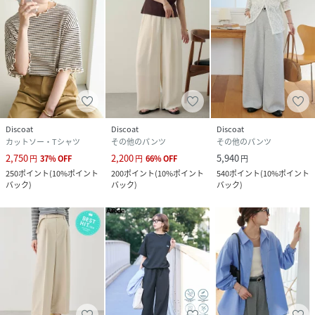
品番
KX8129_DCZ1041402A0006
(
DCZ1041402A0006-4-i KX8129
)
Discoat
Discoat
Discoat
カットソー・Tシャツ
その他のパンツ
その他のパンツ
2,750
2,200
5,940
円
37
%
OFF
円
66
%
OFF
円
250
ポイント
(
10%ポイント
200
ポイント
(
10%ポイント
540
ポイント
(
10%ポイント
バック
)
バック
)
バック
)