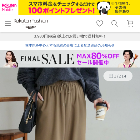
menu
home
search
favorite_border
shopping_cart
lock_outline
メニュー
トップ
検索
お気に入り
カート
ログイン
3,980円(税込)以上のお買い物で送料無料！
熊本県を中心とする地震の影響による配送遅延のお知らせ
1
/
214