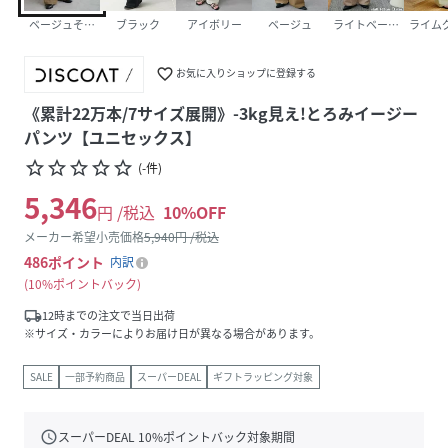
ベージュその他1
ブラック
アイボリー
ベージュ
ライトベージュ
ライム
favorite_border
お気に入りショップに登録する
《累計22万本/7サイズ展開》-3kg見え!とろみイージー
パンツ【ユニセックス】
star_border
star_border
star_border
star_border
star_border
(
-
件
)
5,346
円 /税込
10
%OFF
メーカー希望小売価格
5,940
円 /税込
486
ポイント
内訳
10%ポイントバック
local_shipping
12時までの注文で当日出荷
※サイズ・カラーによりお届け日が異なる場合があります。
SALE
一部予約商品
スーパーDEAL
ギフトラッピング対象
schedule
スーパーDEAL
10
%ポイントバック対象期間