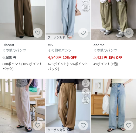
上手くカモフラージュしてくれてトップスも選ばずに着こな
せました。
【PSサイズ】
150cm以下の低身長の方におすすめサイズ。
クーポン対象
【PMサイズ】
Discoat
VIS
andme
股下のみSサイズと同等。それ以外はMサイズと同等のサイ
その他のパンツ
その他のパンツ
その他のパンツ
ズ。
6,600
4,940
5,431
円
円
10
%
OFF
円
15
%
OFF
【TMサイズ】
600
ポイント
(
10%ポイント
673
ポイント
(
15%ポイント
49
ポイント
(
1倍
)
ウエスト・もも周りの太さはMサイズと同等。
バック
)
バック
)
丈感のみLサイズに比べて長めなので、165cm以上の高身長
の方におすすめのサイズ。
●シリーズもございます。
▶あったかとろみイージーパンツ《WEB限定カラーあり》
▶とろみ2タックワイドパンツ
【お取り扱いの注意】
※着用時、洗濯時は必ず取り扱い表示・タグをご確認の上、
クーポン対象