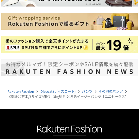
Rakuten Fashion
Discoat (ディスコート)
パンツ
その他のパンツ
navigate_next
navigate_next
navigate_next
navigate_next
《累計22万本/7サイズ展開》-3kg見え!とろみイージーパンツ【ユニセックス】