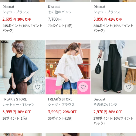
※初回予約商品でも配送処理が発生するため、店舗より遅れ
Discoat
Discoat
Discoat
てのお届けとなる場合がございます。
シャツ・ブラウス
その他のパンツ
シャツ・ブラウス
2,695
7,700
3,850
円
30
%
OFF
円
円
41
%
OFF
245
ポイント
(
10%ポイント
70
ポイント
(
1倍
)
350
ポイント
(
10%ポイント
バック
)
バック
)
性別タイプ
ユニセックス
原産国
中国
素材
【無地】
(本体)ポリエステル94% ポリウレタン6%
【ストライプ】
(本体)ポリエステル 94% ポリウレタン 5% レー
ヨン 1%
手洗い(タンブル乾燥不可・漂白不可・アイロン
可・クリーニング可)
FREAK’S STORE
FREAK’S STORE
Discoat
カットソー・Tシャツ
シャツ・ブラウス
その他のパンツ
※着用時,洗濯時は必ず取り扱い表示・タグをご
3,995
3,995
2,970
円
20
%
OFF
円
20
%
OFF
円
50
%
OFF
確認の上,お取り扱いください.
36
ポイント
(
1倍
)
36
ポイント
(
1倍
)
270
ポイント
(
10%ポイント
バック
)
サイズ
S、M、L、XL、PS、PM、TM