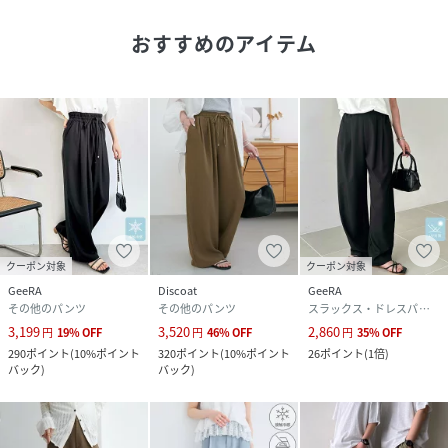
洗濯方法：手洗い可能
裏地：なし
おすすめのアイテム
透け感：アイボリーのみややあり
伸縮性：ややあり
光沢感：なし
生地の厚さ：やや薄い
＊＊＊＊＊＊＊＊＊＊＊＊＊＊＊＊＊＊＊＊＊＊＊
●STAFF着用コメント
149cmスタッフ(PSサイズ着用)：腰回りにギャザーが入って
いることで、きれいな落ち感が出るのですっきりとした印象
になります。
クーポン対象
クーポン対象
ウエスト部分は紐で調節が効くのも嬉しいポイント！
GeeRA
Discoat
GeeRA
その他のパンツ
その他のパンツ
スラックス・ドレスパンツ
159cmスタッフ(Mサイズ着用)：ストンと落ちる生地感がス
3,199
3,520
2,860
円
19
%
OFF
円
46
%
OFF
円
35
%
OFF
タイル良く見せてくれて、生地感はサラッとしているので秋
290
ポイント
(
10%ポイント
320
ポイント
(
10%ポイント
26
ポイント
(
1倍
)
口まで着れますよ◎
バック
)
バック
)
167cmスタッフ(Lサイズ着用)：骨ストでお尻と太ももが大
きいのですが、ゆるっとしたサイズ感なのでお尻や太ももを