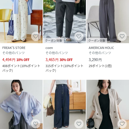
る場合がございます。
※生産時期により、色味・素材・サイズ感など、多少異なる
場合がございます。
【入荷時期について】
クーポン対象
クーポン対象
入荷日ごとに販売数量が決まっているため、オンラインでは
FREAK’S STORE
coen
AMERICAN HOLIC
完売後に次期納期の数量にて予約販売を行っております。
その他のパンツ
その他のパンツ
その他のパンツ
店舗入荷時期と予約商品のお届け時期が異なる場合がござい
4,494
3,465
3,290
円
10
%
OFF
円
30
%
OFF
円
ますので、予めご了承ください。
408
ポイント
(
10%ポイント
315
ポイント
(
10%ポイント
29
ポイント
(
1倍
)
バック
)
バック
)
※追加入荷のある商品もございますので、詳しい店舗入荷時
期に関しましてはお近くの店舗へお問い合わせください。
※店舗の在庫状況に関しましては、こちらのページに記載さ
れている「店舗在庫」から確認にしていただけます。
「在庫あり」の表記でも、お取り置き分などでお客様に販売
できない場合がございます。
※予約商品でも、店舗では追加がない場合もございます。ご
了承ください。