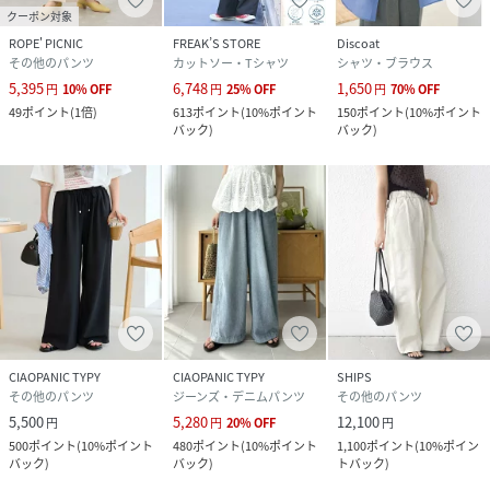
クーポン対象
ROPE' PICNIC
FREAK’S STORE
Discoat
その他のパンツ
カットソー・Tシャツ
シャツ・ブラウス
5,395
6,748
1,650
円
10
%
OFF
円
25
%
OFF
円
70
%
OFF
49
ポイント
(
1倍
)
613
ポイント
(
10%ポイント
150
ポイント
(
10%ポイント
バック
)
バック
)
CIAOPANIC TYPY
CIAOPANIC TYPY
SHIPS
その他のパンツ
ジーンズ・デニムパンツ
その他のパンツ
5,500
5,280
12,100
円
円
20
%
OFF
円
500
ポイント
(
10%ポイント
480
ポイント
(
10%ポイント
1,100
ポイント
(
10%ポイン
バック
)
バック
)
トバック
)