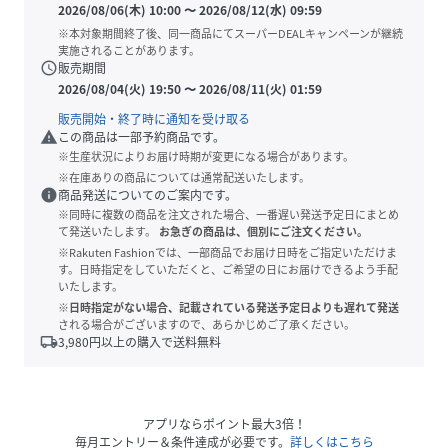
2026/08/06(木) 10:00
〜
2026/08/12(水) 09:59
※本対象期間終了後、同一商品にてスーパーDEALキャンペーンが継続
実施されることがあります。
schedule
販売期間
2026/08/04(火) 19:50
〜
2026/08/11(火) 01:59
販売開始・終了時に通知を受け取る
warning
この商品は一部予約商品です。
※生産状況によりお届け時期が変更になる場合があります。
※在庫ありの商品については通常配送いたします。
info
商品発送についてのご案内です。
※同時に複数の商品を注文された場合、一番遅い発送予定日にまとめ
て発送いたします。
お急ぎの商品は、個別にご注文ください。
※Rakuten Fashionでは、一部商品でお届け日時をご指定いただけま
す。日時指定をしていただくと、ご希望の日にお届けできるよう手配
いたします。
※日時指定がない場合、記載されている発送予定日よりも遅れて発送
される場合がございますので、あらかじめご了承ください。
local_shipping
3,980
円以上の購入で送料無料
アプリならポイント最大3倍！
毎月エントリー＆条件達成が必要です。
詳しくはこちら