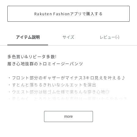
Rakuten Fashionアプリで購入する
アイテム説明
サイズ
レビュー(-)
多色買い&リピータ多数!
履き心地抜群のトロミイージーパンツ
・フロント部分のギャザーがマイナス3キロ見えを叶える♪
・すとんと落ちるきれいなシルエットを演出
・ウエスト部分は総ゴム仕様で楽ちんな穿き心地◎
・柔らかく、とろりと滑らかな素材は一度履いたらやみつき
に!
・春～秋にかけておすすめの素材感です！
more
・低身長から高身長まで楽しめる7サイズ展開！
・XLサイズはユニセックスでメンズも着用可能〇