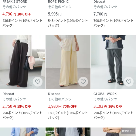
お取り扱いください。
FREAK’S STORE
ROPE' PICNIC
Discoat
その他のパンツ
その他のパンツ
その他のパンツ
4,796
5,995
7,700
円
20
%
OFF
円
円
・手洗い：30℃まで可能
436
ポイント
(
10%ポイント
545
ポイント
(
10%ポイント
700
ポイント
(
10%ポイント
・手洗いは短時間で軽く押し洗いをしてください。
バック
)
バック
)
バック
)
・洗濯の際は、色落ちすることがありますので、他の物と分
けて単独で洗ってください。
・蛍光増白剤入り洗剤を使用しないでください。
・漂白：不可
・タンブル乾燥：不可
・アイロン：低温120℃まで（アイロンの際は、当て布をし
て軽く当ててください。）
・ドライクリーニング：可能
・ウエットクリーニング：可能
・着用中の汗や雨、摩擦により色移りすることがありますの
Discoat
Discoat
GLOBAL WORK
で、白、淡色の物との重ね着は避けてください。
その他のパンツ
その他のパンツ
その他のパンツ
・素材の特性上、洗濯により縮みやねじれ等が生じることが
2,750
1,980
3,193
円
58
%
OFF
円
70
%
OFF
円
36
%
OFF
あります。
250
ポイント
(
10%ポイント
180
ポイント
(
10%ポイント
290
ポイント
(
10%ポイント
バック
)
バック
)
バック
)
【カラー表記について】
システム上の都合により、一部カラー名がサイト表記と異な