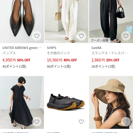
クーポン対象
UNITED ARROWS green label relaxing
SHIPS
GeeRA
パンプス
その他のパンツ
スラックス・ドレスパンツ
4,950
10,560
2,860
円
50
%
OFF
円
40
%
OFF
円
35
%
OFF
45
ポイント
(
1倍
)
96
ポイント
(
1倍
)
26
ポイント
(
1倍
)