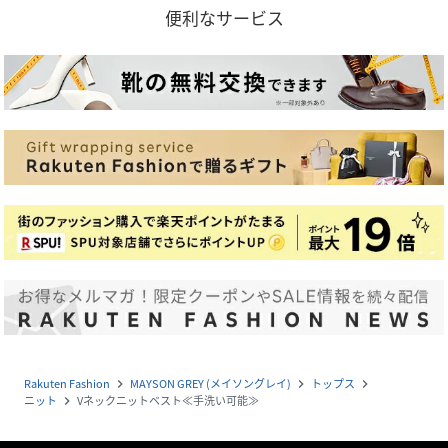
便利なサービス
Rakuten Fashion
MAYSON GREY (メイソングレイ)
トップス
navigate_next
navigate_next
navigate_next
ニット
Vネックニットベスト≪手洗い可能≫
navigate_next