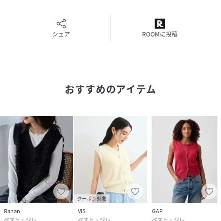
アイロン：底面温度150℃を限度としてアイロン仕上げがで
きる。
ドライクリーニング：石油系溶剤による弱いドライクリーニ
ングができる。
シェア
ROOMに投稿
----------------------------------
■モデル身長166cm170cm/着用サイズM
おすすめのアイテム
※画像の商品はサンプルとなりますので実際の商品と仕様、
加工、サイズが若干異なる場合がございます。
※お客様のモニター環境により実際のお色と多少異なる場合
がございます。
※撮影状況や光の当たり具合により、色合いが異なって見え
る場合がございます。
関連ワード：MAYSONGREYsocollaメイソングレイソコラ
大人カジュアル夏服初夏2024春夏【20度以上におすすめ】ベ
ストニットカジュアルナチュラルノースリーブ
クーポン対象
Ranan
VIS
GAP
ベスト・ジレ
ベスト・ジレ
ベスト・ジレ