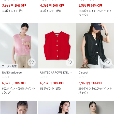
性別タイプ
レディース
3,998
4,391
1,998
円
10
%
OFF
円
20
%
OFF
円
66
%
OFF
36
ポイント
(
1倍
)
39
ポイント
(
1倍
)
181
ポイント
(
10%ポイント
原産国
中国
バック
)
素材
再生繊維0％ （セルロース）86％ ポリエステル
14％
サイズ
M
クリーニング
手洗い、漂白不可、タンブル乾燥不可、自然乾
燥、アイロン仕上げ可、ドライ可、ウエットク
リーニング可
クーポン対象
品番
KX2684_2112
NANO universe
UNITED ARROWS LTD. OUTLET
Discoat
(
2112-43025-10-2 KX2684
)
ニット
ニット
ニット
6,622
6,237
3,960
円
30
%
OFF
円
30
%
OFF
円
33
%
OFF
602
ポイント
(
10%ポイント
56
ポイント
(
1倍
)
360
ポイント
(
10%ポイント
バック
)
バック
)