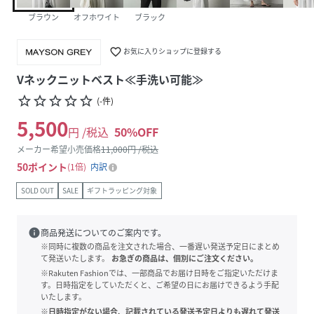
ブラウン
オフホワイト
ブラック
favorite_border
お気に入りショップに登録する
Vネックニットベスト≪手洗い可能≫
star_border
star_border
star_border
star_border
star_border
(
-
件
)
5,500
円 /税込
50
%OFF
メーカー希望小売価格
11,000
円 /税込
50
ポイント
1倍
内訳
SOLD OUT
SALE
ギフトラッピング対象
info
商品発送についてのご案内です。
※同時に複数の商品を注文された場合、一番遅い発送予定日にまとめ
て発送いたします。
お急ぎの商品は、個別にご注文ください。
※Rakuten Fashionでは、一部商品でお届け日時をご指定いただけま
す。日時指定をしていただくと、ご希望の日にお届けできるよう手配
いたします。
※日時指定がない場合、記載されている発送予定日よりも遅れて発送