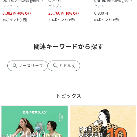
UNITED ARROWS green label relaxing
CAMPER
UNITED ARROWS green label relaxing
ワンピース
パンプス
ハット
8,382
23,760
6,930
円
40
%
OFF
円
10
%
OFF
円
76
ポイント
(
1倍
)
216
ポイント
(
1倍
)
63
ポイント
(
1倍
)
関連キーワードから探す
search
search
ノースリーブ
ミドル丈
トピックス