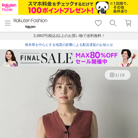
menu
home
search
favorite_border
shopping_cart
lock_outline
メニュー
トップ
検索
お気に入り
カート
ログイン
3,980円(税込)以上のお買い物で送料無料！
熊本県を中心とする地震の影響による配送遅延のお知らせ
1
/
19