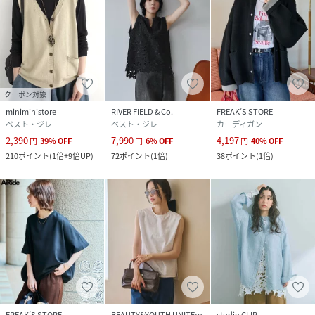
クーポン対象
miniministore
RIVER FIELD & Co.
FREAK’S STORE
ベスト・ジレ
ベスト・ジレ
カーディガン
2,390
7,990
4,197
円
39
%
OFF
円
6
%
OFF
円
40
%
OFF
210
ポイント
(
1倍+9倍UP
)
72
ポイント
(
1倍
)
38
ポイント
(
1倍
)
FREAK’S STORE
BEAUTY&YOUTH UNITED ARROWS
studio CLIP