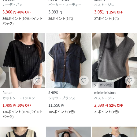
カーディガン
パーカー・フーディー
ベスト・ジレ
3,960
3,993
3,051
円
40
%
OFF
円
円
15
%
OFF
360
ポイント
(
10%ポイント
36
ポイント
(
1倍
)
27
ポイント
(
1倍
)
バック
)
クーポン対象
Ranan
SHIPS
miniministore
カットソー・Tシャツ
シャツ・ブラウス
ベスト・ジレ
1,499
11,550
2,390
円
50
%
OFF
円
円
52
%
OFF
136
ポイント
(
10%ポイント
105
ポイント
(
1倍
)
21
ポイント
(
1倍
)
バック
)