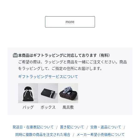
胸元すっきり美しく、1枚でも着用頂けるVネックに設定。
アーム・見巾はゆとりを持たせ抜け感あるこなれたサイズ感
more
に仕上げています。
【スタイリング】
インナーはキャミのみでプルオーバーとしてロンTを着用し
ロングシーズン着用可能。
redeem
本商品はギフトラッピングに対応しております（有料）
ご希望の際は、ラッピングと商品を一緒にご注文ください。商品
【素材の特徴】
をラッピングして、ご指定の住所にお届けします。
麻ライクなシャリ感あるハードドライタッチの糸を使用。
ギフトラッピングサービスについて
ほのかな艶も魅力。
畦編みにしているので、空気を含み表情ある表面もポイン
ト。
バッグ
ボックス
風呂敷
----------------------------------
洗濯方法
家庭洗濯：液温は40℃を限度とし、手洗いが出来る。
発送日・在庫表記について
置き配について
交換・返品について
自然乾燥：日蔭の平干しが良い。
同時に複数の商品を注文された場合
メーカー希望小売価格について