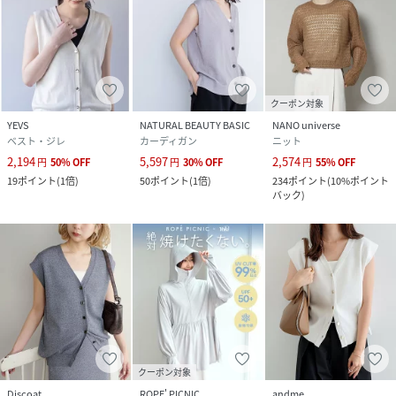
クーポン対象
YEVS
NATURAL BEAUTY BASIC
NANO universe
ベスト・ジレ
カーディガン
ニット
2,194
5,597
2,574
円
50
%
OFF
円
30
%
OFF
円
55
%
OFF
19
ポイント
(
1倍
)
50
ポイント
(
1倍
)
234
ポイント
(
10%ポイント
バック
)
クーポン対象
Discoat
ROPE' PICNIC
andme