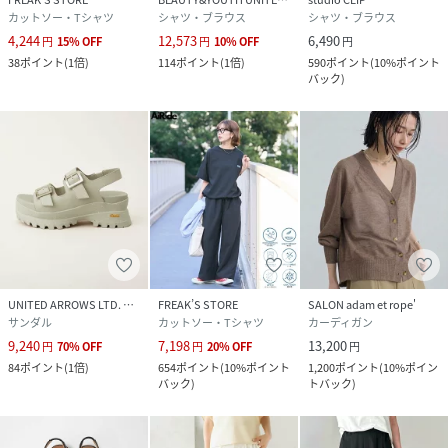
カットソー・Tシャツ
シャツ・ブラウス
シャツ・ブラウス
4,244
12,573
6,490
円
15
%
OFF
円
10
%
OFF
円
38
ポイント
(
1倍
)
114
ポイント
(
1倍
)
590
ポイント
(
10%ポイント
バック
)
UNITED ARROWS LTD. OUTLET
FREAK’S STORE
SALON adam et rope'
サンダル
カットソー・Tシャツ
カーディガン
9,240
7,198
13,200
円
70
%
OFF
円
20
%
OFF
円
84
ポイント
(
1倍
)
654
ポイント
(
10%ポイント
1,200
ポイント
(
10%ポイン
バック
)
トバック
)