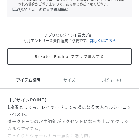
される場合がございますので、あらかじめご了承ください。
local_shipping
3,980
円以上の購入で送料無料
アプリならポイント最大3倍！
毎月エントリー＆条件達成が必要です。
詳しくはこちら
Rakuten Fashionアプリで購入する
アイテム説明
サイズ
レビュー(-)
【デザインPOINT】
1枚着としても、レイヤードしても様になる大人ヘルシーニッ
トベスト。
ダークトーンの水牛調釦がアクセントになった上品でクラシ
カルなアイテム。
こっくりとウォームカラー展開も魅力的。