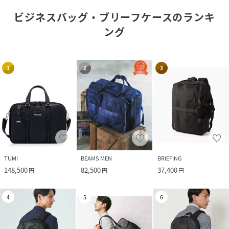
ビジネスバッグ・ブリーフケース
のランキ
ング
1
2
3
TUMI
BEAMS MEN
BRIEFING
148,500
82,500
37,400
円
円
円
4
5
6