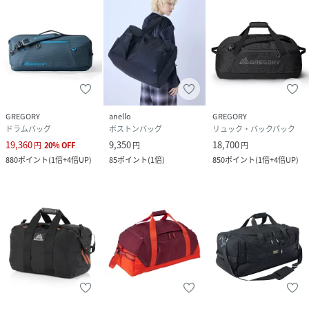
GREGORY
anello
GREGORY
ドラムバッグ
ボストンバッグ
リュック・バックパック
19,360
9,350
18,700
円
20
%
OFF
円
円
880
ポイント
(
1倍+4倍UP
)
85
ポイント
(
1倍
)
850
ポイント
(
1倍+4倍UP
)