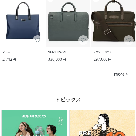
Rora
SMYTHSON
SMYTHSON
2,742
330,000
297,000
円
円
円
more
navigate_next
トピックス