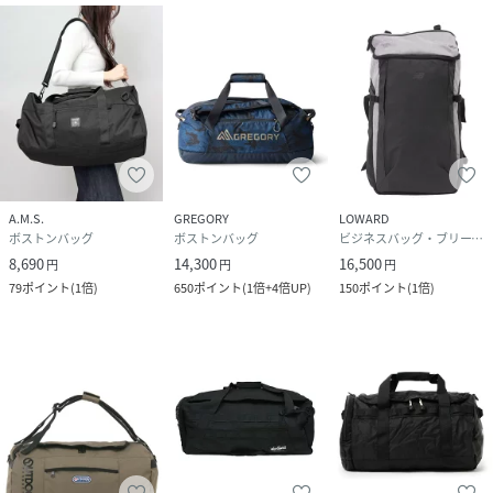
A.M.S.
GREGORY
LOWARD
ボストンバッグ
ボストンバッグ
ビジネスバッグ・ブリーフケース
8,690
14,300
16,500
円
円
円
79
ポイント
(
1倍
)
650
ポイント
(
1倍+4倍UP
)
150
ポイント
(
1倍
)