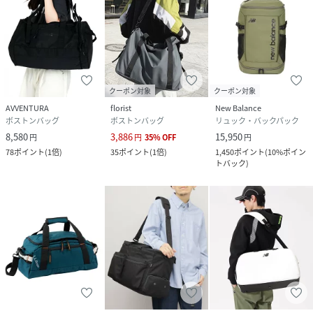
クーポン対象
クーポン対象
AVVENTURA
florist
New Balance
ボストンバッグ
ボストンバッグ
リュック・バックパック
8,580
3,886
15,950
円
円
35
%
OFF
円
78
ポイント
(
1倍
)
35
ポイント
(
1倍
)
1,450
ポイント
(
10%ポイン
トバック
)