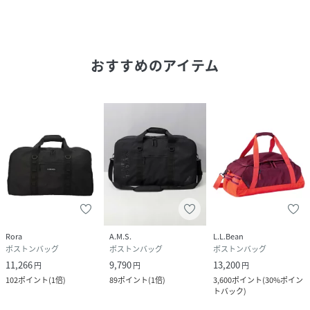
メッシュポケット×2
ATTENTION
画像はイメージとなります。お使いのモニターに
おすすめのアイテム
よっては実際の商品と【色味】【質感】等の
相違がある場合がございます。
性別タイプ
ユニセックス
サイズ
ﾌﾘｰ
品番
KX2163_LAB45701
(
LAB45701-10-F KX2163
)
Rora
A.M.S.
L.L.Bean
ボストンバッグ
ボストンバッグ
ボストンバッグ
11,266
9,790
13,200
円
円
円
102
ポイント
(
1倍
)
89
ポイント
(
1倍
)
3,600
ポイント
(
30%ポイン
トバック
)