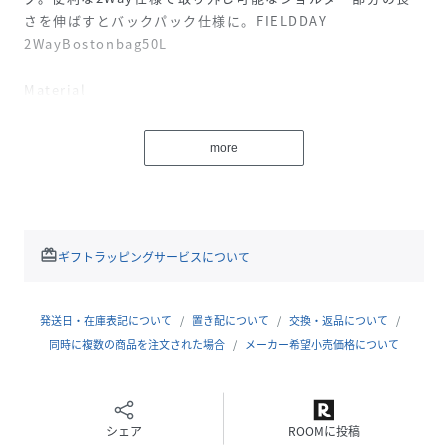
さを伸ばすとバックパック仕様に。FIELDDAY
2WayBostonbag50L
Material
ポリエステル（撥水コーディング）
more
Size
W58cm×H28cm×D30cm
Weight
本体：約815g
redeem
ギフトラッピングサービスについて
Spec
【外側】
発送日・在庫表記について
置き配について
交換・返品について
サイドポケット×1
同時に複数の商品を注文された場合
メーカー希望小売価格について
キャリーオン用スリーブ×1
取り外し可能ショルダー×2
シェア
ROOMに投稿
【内側】