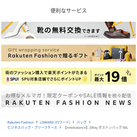
便利なサービス
Rakuten Fashion
LOWARD (ロワード)
バッグ
navigate_next
navigate_next
navigate_next
ビジネスバッグ・ブリーフケース
【newbalance】2Way ボストンバッグ 60L
navigate_next