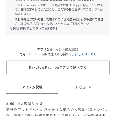
※Rakuten Fashionでは、一部商品でお届け日時をご指定いただけま
す。日時指定をしていただくと、ご希望の日にお届けできるよう手配
いたします。
※日時指定がない場合、記載されている発送予定日よりも遅れて発送
される場合がございますので、あらかじめご了承ください。
local_shipping
3,980
円以上の購入で送料無料
アプリならポイント最大3倍！
毎月エントリー＆条件達成が必要です。
詳しくはこちら
Rakuten Fashionアプリで購入する
アイテム説明
レビュー(-)
約60Lの大容量サイズ
旅行やアウトドなどにぴったりな安心の大容量ボストンバッ
グ。便利な2Way仕様で取り外し可能なショルダー部分の長