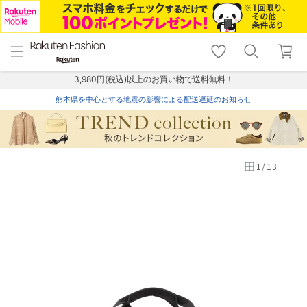
menu
home
search
favorite_border
shopping_cart
lock_outline
メニュー
トップ
検索
お気に入り
カート
ログイン
3,980円(税込)以上のお買い物で送料無料！
熊本県を中心とする地震の影響による配送遅延のお知らせ
1
/
13