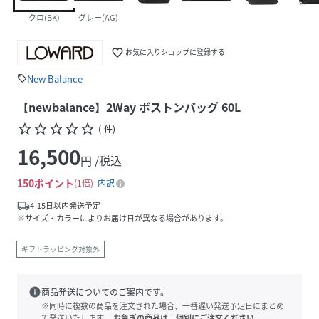
クロ(BK)
グレー(AG)
favorite_border
お気に入りショップに登録する
New Balance
sell
【newbalance】2Way ボストンバッグ 60L
star_border
star_border
star_border
star_border
star_border
(
-
件
)
16,500
円 /税込
150
ポイント
1倍
内訳
local_shipping
4-15日以内発送予定
※サイズ・カラーによりお届け日が異なる場合があります。
ギフトラッピング対象外
info
商品発送についてのご案内です。
※同時に複数の商品を注文された場合、一番遅い発送予定日にまとめ
て発送いたします。
お急ぎの商品は、個別にご注文ください。