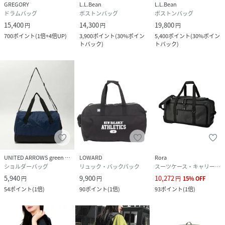
GREGORY
L.L.Bean
L.L.Bean
ドラムバッグ
ボストンバッグ
ボストンバッグ
15,400
14,300
19,800
円
円
円
700
ポイント
(
1倍+4倍UP
)
3,900
ポイント
(
30%ポイン
5,400
ポイント
(
30%ポイン
トバック
)
トバック
)
UNITED ARROWS green label relaxing
LOWARD
Rora
ショルダーバッグ
リュック・バックパック
スーツケース・キャリーバッグ
5,940
9,900
10,272
円
円
円
15
%
OFF
54
ポイント
(
1倍
)
90
ポイント
(
1倍
)
93
ポイント
(
1倍
)