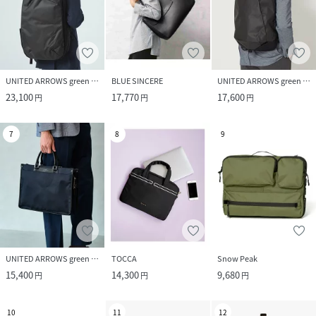
UNITED ARROWS green label relaxing
BLUE SINCERE
UNITED ARROWS green label relaxing
23,100
17,770
17,600
円
円
円
7
8
9
UNITED ARROWS green label relaxing
TOCCA
Snow Peak
15,400
14,300
9,680
円
円
円
10
11
12