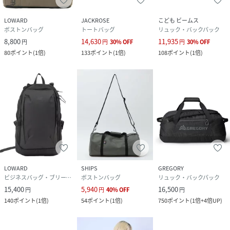
LOWARD
JACKROSE
こども ビームス
ボストンバッグ
トートバッグ
リュック・バックパック
8,800
14,630
11,935
円
円
30
%
OFF
円
30
%
OFF
80
ポイント
(
1倍
)
133
ポイント
(
1倍
)
108
ポイント
(
1倍
)
LOWARD
SHIPS
GREGORY
ビジネスバッグ・ブリーフケース
ボストンバッグ
リュック・バックパック
15,400
5,940
16,500
円
円
40
%
OFF
円
140
ポイント
(
1倍
)
54
ポイント
(
1倍
)
750
ポイント
(
1倍+4倍UP
)