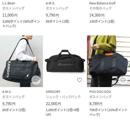
L.L.Bean
A.M.S.
New Balance Golf
ボストンバッグ
ボストンバッグ
その他のバッグ
11,000
9,790
14,300
円
円
円
3,000
ポイント
(
30%ポイン
89
ポイント
(
1倍
)
130
ポイント
(
1倍
)
トバック
)
A.M.S.
GREGORY
POU DOU DOU
ボストンバッグ
リュック・バックパック
ボストンバッグ
9,790
22,000
8,789
円
円
円
89
ポイント
(
1倍
)
1,000
ポイント
(
1倍+4倍
799
ポイント
(
10%ポイント
UP
)
バック
)