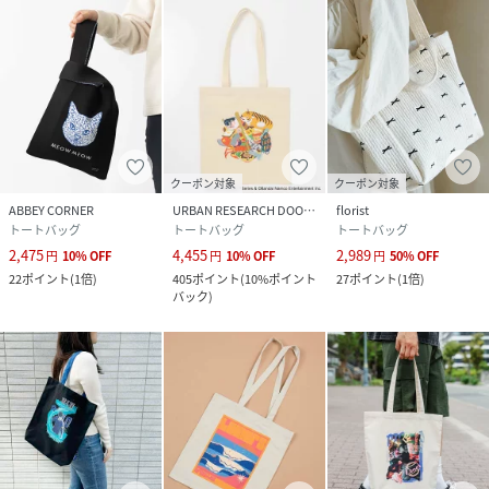
クーポン対象
クーポン対象
ABBEY CORNER
URBAN RESEARCH DOORS
florist
トートバッグ
トートバッグ
トートバッグ
2,475
4,455
2,989
円
10
%
OFF
円
10
%
OFF
円
50
%
OFF
22
ポイント
(
1倍
)
405
ポイント
(
10%ポイント
27
ポイント
(
1倍
)
バック
)