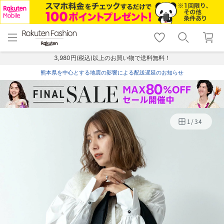
menu
home
search
favorite_border
shopping_cart
lock_outline
メニュー
トップ
検索
お気に入り
カート
ログイン
3,980円(税込)以上のお買い物で送料無料！
熊本県を中心とする地震の影響による配送遅延のお知らせ
1
/
34