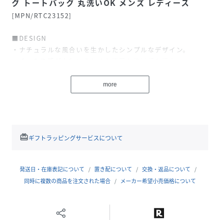
グ トートバッグ 丸洗いOK メンズ レディース
[MPN/RTC23152]
■DESIGN
・ナチュラルな風合いを生かしたシンプルなデザイン。
・くったり感がかわいらしくお洒落な抜け感を演出。
・カジュアルにもきれいめにも様々なコーデにも合わせれま
す。
more
・使い勝手が良く、シンプルながらもあらゆるシーンに活躍
する使い勝手のいいトートバッグです。
■SPEC
redeem
ギフトラッピングサービスについて
・近年需要の高まっているエコバッグとしての使用はもちろ
ん、通勤通学等デイリーユースに最適！
・A4ファイルや雑誌の入るしっかり大容量サイズ。折り畳ん
発送日・在庫表記について
置き配について
交換・返品について
でコンパクトにも。
同時に複数の商品を注文された場合
メーカー希望小売価格について
・学生さんの通学やレッスンバッグとしても使えます。
・肩掛け、手持ちの両方で持てるように持ち手も少し長めに
設計。
・内装には仕切りがありバッグの中の整理整頓もしやすい！