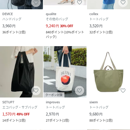
で頂けます！
DEVICE
qualite
collex
性別タイプ
ユニセックス
ハンドバッグ
その他のバッグ
トートバッグ
3,960
9,240
3,520
円
円
30
%
OFF
円
原産国
中国
36
ポイント
(
1倍
)
840
ポイント
(
10%ポイント
32
ポイント
(
1倍
)
バック
)
素材
コットン
サイズ
FREE
品番
KV7644_RTC23152
(
RTC23152-BK-F KV7644
)
クーポン対象
SETUP7
improves
sixem
エコバッグ・サブバッグ
トートバッグ
トートバッグ
1,570
2,970
9,680
円
49
%
OFF
円
円
14
ポイント
(
1倍
)
27
ポイント
(
1倍
)
88
ポイント
(
1倍
)