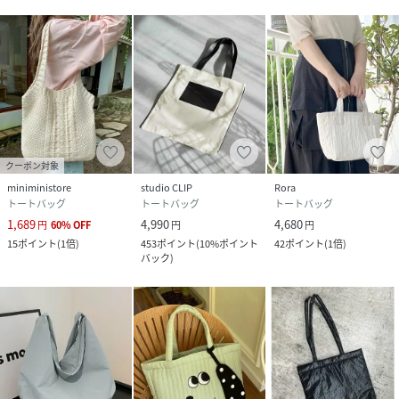
クーポン対象
miniministore
studio CLIP
Rora
トートバッグ
トートバッグ
トートバッグ
1,689
4,990
4,680
円
60
%
OFF
円
円
15
ポイント
(
1倍
)
453
ポイント
(
10%ポイント
42
ポイント
(
1倍
)
バック
)