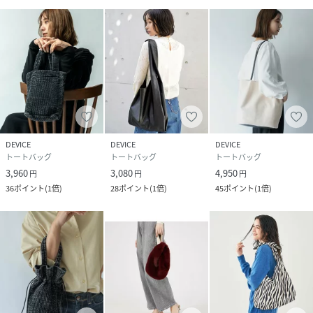
----------
<よりお買い物をお楽しみ頂くために…>
・商品のお気に入り登録
商品のお気に入り登録していただくと、値下げなどのお得な
情報などをお客様に通知致します！
気になる商品はぜひこちらの機能をお使いください！
DEVICE
DEVICE
DEVICE
・再入荷リクエスト
トートバッグ
トートバッグ
トートバッグ
再入荷リクエストを登録いただくことで、商品が入荷いたし
3,960
3,080
4,950
円
円
円
ましたらメールでお知らせいたします！
36
ポイント
(
1倍
)
28
ポイント
(
1倍
)
45
ポイント
(
1倍
)
Rakuten Fashionアプリでプッシュ通知を受け取る設定を
している場合は、プッシュ通知でもお知らせいたします。
・ブランドのお気に入り登録
DEVICE店のお得な情報「新着アイテム」「セールアイテ
ム」など、見逃せない情報をお送りいたします！
こちらの機能も合わせてお使い頂くとよりお買い物を楽しん