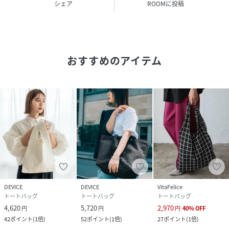
シェア
ROOMに投稿
■FABRIC
・優しい手触りの柔らかいコットン100％でストレスフリー
の超軽量！。
・ナチュラルな風合いを生かしたふわふわで柔らかい素材感
おすすめのアイテム
♪
・洗濯機で丸洗いでお手入れも楽々、いつでも清潔に使えま
す。
・製品洗いで1点ずつ色味と風合いが異なり味わいのあるユ
ーズド感に仕上がっています。
※ヌビバッグとは※
布と布の間に綿を挟み入れ、一定の間隔で縫い合わせた韓国
のキルト工芸「ヌビ」を使ったバッグです。
ぽこっとした柔らかい凹凸と、肌触りの気持ちよいヌビ生地
DEVICE
DEVICE
VitaFelice
トートバッグ
トートバッグ
トートバッグ
は、「イブル（布団）」として親しまれ、赤ちゃん用アイテ
4,620
5,720
2,970
円
円
円
40
%
OFF
ムにも愛用されています。
42
ポイント
(
1倍
)
52
ポイント
(
1倍
)
27
ポイント
(
1倍
)