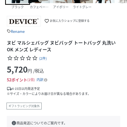
ブラック
カフェベージュ
アイボリー
ライトグレー
favorite_border
お気に入りショップに登録する
Rename
sell
ヌビ マルシェバッグ ヌビバッグ トートバッグ 丸洗い
OK メンズ レディース
star_border
star_border
star_border
star_border
star_border
(
2
件
)
5,720
円 /税込
52
ポイント
1倍
内訳
local_shipping
4-15日以内発送予定
※サイズ・カラーによりお届け日が異なる場合があります。
ギフトラッピング対象外
info
商品発送についてのご案内です。