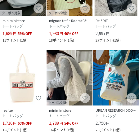
クーポン対象
クーポン対象
miniministore
mignon trefle Room403 selected
Re:EDIT
トートバッグ
トートバッグ
トートバッグ
1,689
1,980
2,997
円
56
%
OFF
円
40
%
OFF
円
15
ポイント
(
1倍
)
18
ポイント
(
1倍
)
27
ポイント
(
1倍
)
クーポン対象
realize
miniministore
URBAN RESEARCH DOORS
トートバッグ
トートバッグ
トートバッグ
1,716
1,789
2,750
円
60
%
OFF
円
54
%
OFF
円
15
ポイント
(
1倍
)
16
ポイント
(
1倍
)
25
ポイント
(
1倍
)