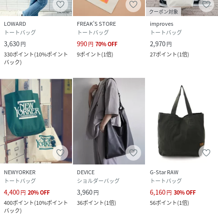
クーポン対象
LOWARD
FREAK’S STORE
improves
トートバッグ
トートバッグ
トートバッグ
3,630
990
2,970
円
円
70
%
OFF
円
330
ポイント
(
10%ポイント
9
ポイント
(
1倍
)
27
ポイント
(
1倍
)
バック
)
NEWYORKER
DEVICE
G-Star RAW
トートバッグ
ショルダーバッグ
トートバッグ
4,400
3,960
6,160
円
20
%
OFF
円
円
30
%
OFF
400
ポイント
(
10%ポイント
36
ポイント
(
1倍
)
56
ポイント
(
1倍
)
バック
)