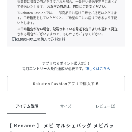
※同時に複数の商品を注文された場合、一番遅い発送予定日にまとめ
て発送いたします。
お急ぎの商品は、個別にご注文ください。
※Rakuten Fashionでは、一部商品でお届け日時をご指定いただけま
す。日時指定をしていただくと、ご希望の日にお届けできるよう手配
いたします。
※日時指定がない場合、記載されている発送予定日よりも遅れて発送
される場合がございますので、あらかじめご了承ください。
local_shipping
3,980
円以上の購入で送料無料
アプリならポイント最大3倍！
毎月エントリー＆条件達成が必要です。
詳しくはこちら
Rakuten Fashionアプリで購入する
アイテム説明
サイズ
レビュー(2)
【 Rename 】 ヌビ マルシェバッグ ヌビバッ