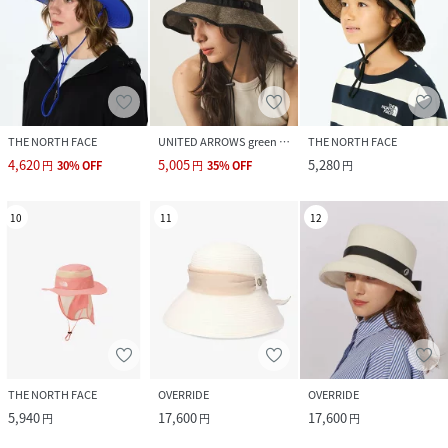
THE NORTH FACE
UNITED ARROWS green label relaxing
THE NORTH FACE
4,620
5,005
5,280
円
30
%
OFF
円
35
%
OFF
円
10
11
12
THE NORTH FACE
OVERRIDE
OVERRIDE
5,940
17,600
17,600
円
円
円