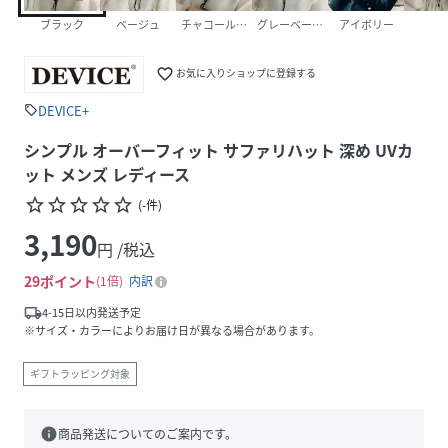
ブラック
ベージュ
チャコールグレー
グレーベージュ
アイボリー
favorite_border
お気に入りショップに登録する
DEVICE+
sell
シンプル オーバーフィット サファリハット 深め UVカ
ット メンズ レディース
star_border
star_border
star_border
star_border
star_border
(
-
件
)
3,190
円 /税込
29
ポイント
1倍
内訳
local_shipping
4-15日以内発送予定
※サイズ・カラーによりお届け日が異なる場合があります。
ギフトラッピング対象
info
商品発送についてのご案内です。