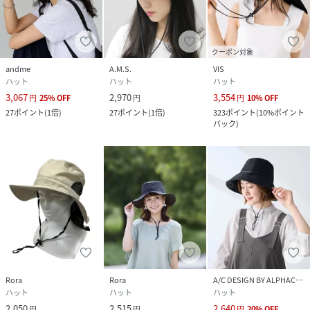
クーポン対象
andme
A.M.S.
VIS
ハット
ハット
ハット
3,067
2,970
3,554
円
25
%
OFF
円
円
10
%
OFF
27
ポイント
(
1倍
)
27
ポイント
(
1倍
)
323
ポイント
(
10%ポイント
バック
)
Rora
Rora
A/C DESIGN BY ALPHACUBIC
ハット
ハット
ハット
2,050
2,515
2,640
円
円
円
20
%
OFF