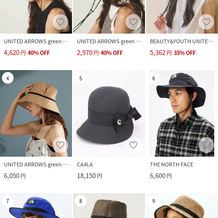
UNITED ARROWS green label relaxing
UNITED ARROWS green label relaxing
BEAUTY&YOUTH UNITED ARROWS
4,620
2,970
5,362
円
40
%
OFF
円
40
%
OFF
円
35
%
OFF
4
5
6
UNITED ARROWS green label relaxing
CA4LA
THE NORTH FACE
6,050
18,150
6,600
円
円
円
7
8
9