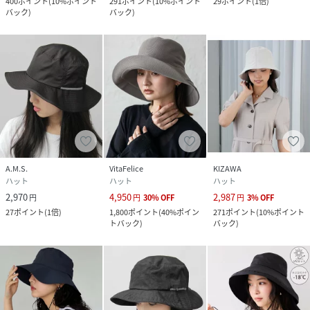
400
ポイント
(
10%ポイント
291
ポイント
(
10%ポイント
29
ポイント
(
1倍
)
バック
)
バック
)
サイズ
FREE
品番
KV7638_BBC23027
(
BBC23027-BK-F KV7638
)
A.M.S.
VitaFelice
KIZAWA
ハット
ハット
ハット
2,970
4,950
2,987
円
円
30
%
OFF
円
3
%
OFF
27
ポイント
(
1倍
)
1,800
ポイント
(
40%ポイン
271
ポイント
(
10%ポイント
トバック
)
バック
)