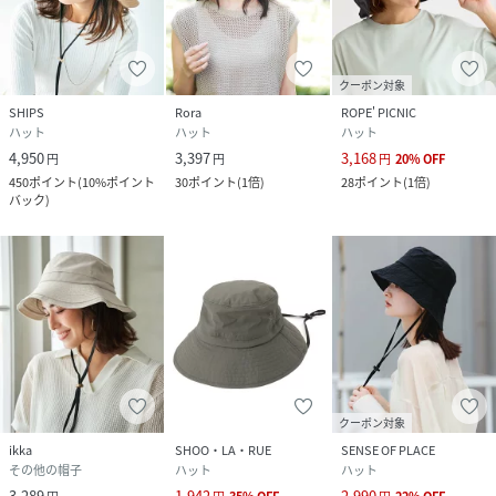
クーポン対象
SHIPS
Rora
ROPE' PICNIC
ハット
ハット
ハット
4,950
3,397
3,168
円
円
円
20
%
OFF
450
ポイント
(
10%ポイント
30
ポイント
(
1倍
)
28
ポイント
(
1倍
)
バック
)
クーポン対象
ikka
SHOO・LA・RUE
SENSE OF PLACE
その他の帽子
ハット
ハット
3,289
1,942
2,990