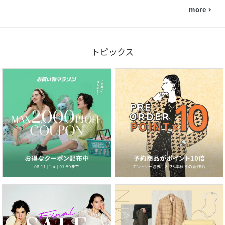
more
navigate_next
トピックス