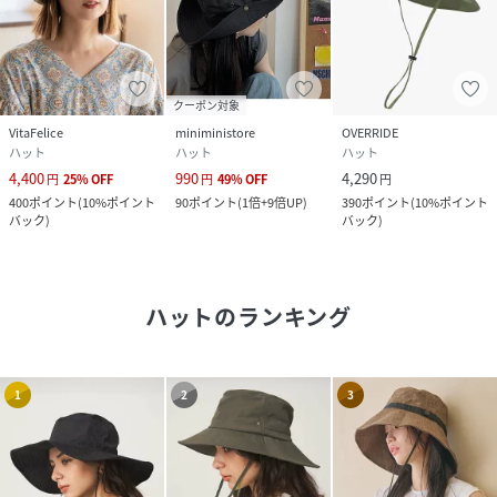
クーポン対象
VitaFelice
miniministore
OVERRIDE
ハット
ハット
ハット
4,400
990
4,290
円
25
%
OFF
円
49
%
OFF
円
400
ポイント
(
10%ポイント
90
ポイント
(
1倍+9倍UP
)
390
ポイント
(
10%ポイント
バック
)
バック
)
ハット
のランキング
1
2
3