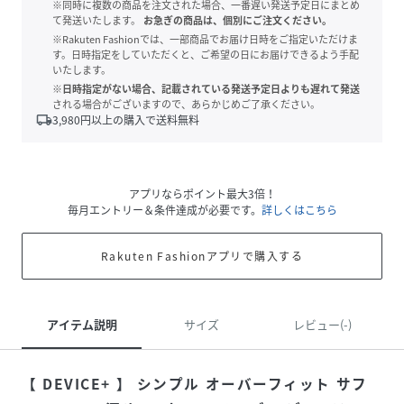
※同時に複数の商品を注文された場合、一番遅い発送予定日にまとめ
て発送いたします。
お急ぎの商品は、個別にご注文ください。
※Rakuten Fashionでは、一部商品でお届け日時をご指定いただけま
す。日時指定をしていただくと、ご希望の日にお届けできるよう手配
いたします。
※日時指定がない場合、記載されている発送予定日よりも遅れて発送
される場合がございますので、あらかじめご了承ください。
local_shipping
3,980
円以上の購入で送料無料
アプリならポイント最大3倍！
毎月エントリー＆条件達成が必要です。
詳しくはこちら
Rakuten Fashionアプリで購入する
アイテム説明
サイズ
レビュー(-)
【 DEVICE+ 】 シンプル オーバーフィット サフ