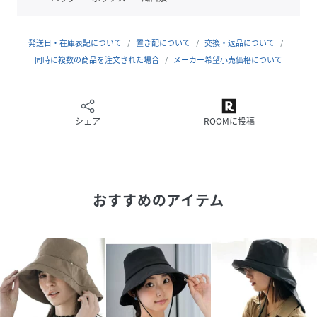
・あご紐付きで風に飛ばされる心配もありません！
・深めにかぶれるので、日焼けしがちな首後ろもしっかりガ
発送日・在庫表記について
置き配について
交換・返品について
ード！
同時に複数の商品を注文された場合
メーカー希望小売価格について
・おでかけの際、室内等で帽子が不要になった時は小さく畳
んでバックにイン！
■FABRIC
シェア
ROOMに投稿
・肌触りも良く、肌にもやさしい日本製のコットン100％素
材
・UVカット帽子で深めに被れるデザインだから、紫外線対策
におすすめ
おすすめのアイテム
----------
<よりお買い物をお楽しみ頂くために…>
・商品のお気に入り登録
商品のお気に入り登録していただくと、値下げなどのお得な
情報などをお客様に通知致します！