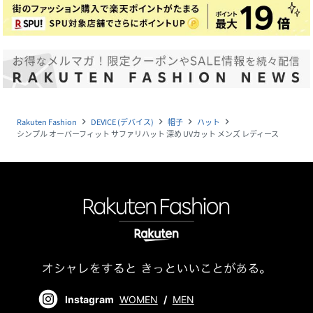
Rakuten Fashion
DEVICE (デバイス)
帽子
ハット
navigate_next
navigate_next
navigate_next
navigate_next
シンプル オーバーフィット サファリハット 深め UVカット メンズ レディース
Instagram
WOMEN
/
MEN