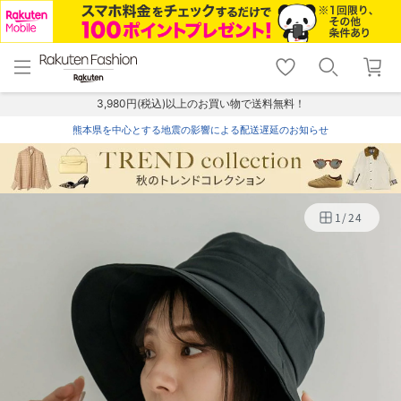
menu
home
search
favorite_border
shopping_cart
lock_outline
メニュー
トップ
検索
お気に入り
カート
ログイン
3,980円(税込)以上のお買い物で送料無料！
熊本県を中心とする地震の影響による配送遅延のお知らせ
1
/
24