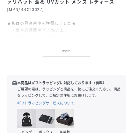
ァリハット 深め UVカット メンズ レディース
[MPN/BBC23027]
★抜群の最高基準を獲得しました★
・紫外線遮蔽率99.9％以上
・UPF 50＋（紫外線保護指数）
・透過率0.1％未満
※つば部分で検査実施
more
■DESIGN
・シンプルながらきれいなシルエットに設計された
DEVICE Originaサファリハット
redeem
本商品はギフトラッピングに対応しております（有料）
・深めのデザインで小顔効果もあり、夏のUV対策グッズとし
ご希望の際は、ラッピングと商品を一緒にご注文ください。商品
ておすすめ。
をラッピングして、ご指定の住所にお届けします。
・ドローコードが付いているので、シーンに合わせてサイズ
ギフトラッピングサービスについて
調整可能?
・カラーは選べる５色展開♪コーディネートに取り入れやす
いカラーが揃っています！
■DETAIL
バッグ
ボックス
風呂敷