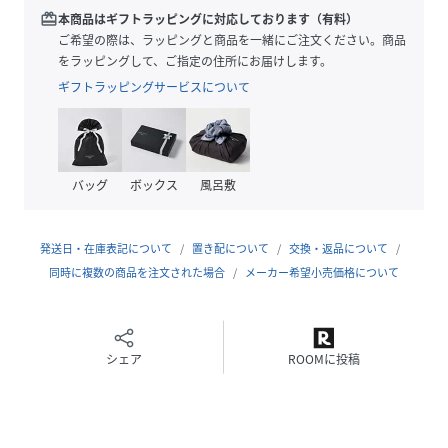
■サイズ
redeem
本商品はギフトラッピングに対応しております（有料）
ビッグシルエットなので、ゆとりのある着心地。トレンドス
ご希望の際は、ラッピングと商品を一緒にご注文ください。商品
タイルに取り入れたいひと品です。
をラッピングして、ご指定の住所にお届けします。
ギフトラッピングサービスについて
■素材
軽く柔らかなポリエステル糸を使用。
Model：H180 Size：L
バッグ
ボックス
風呂敷
生地の厚さ：やや薄手
透け感：あり
発送日・在庫表記について
置き配について
交換・返品について
伸縮性：あり
同時に複数の商品を注文された場合
メーカー希望小売価格について
光沢感：なし
裏地：なし
【スタッフレビュー】
シェア
ROOMに投稿
スタッフ：樋口満
身長：174cm/普段サイズ：M/着用サイズ：L
サイズ感：ゆとりのあるボックスシルエット。