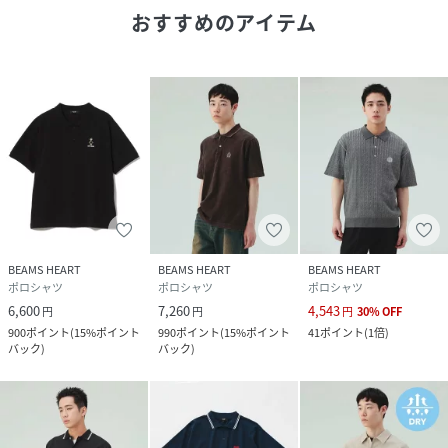
素材感：癖のないメッシュ生地。重ね着しても蒸れにくい素
おすすめのアイテム
材感。
ポイント：落ち着いた色味と太い糸の縫いで上品さが出る一
枚です。インナーはTシャツでもタンクトップでも◎
(WHITE)H:184cmC:91W:71H:88Size:L
(GREEN)H:183cmC:80W:68H:89.5Size:L
(NAVY)H:186cmC:84.5W:68H:87Size:L
※商品の色味は白背景商品単体で撮影した画像をご参照くだ
さい。
※屋外撮影による光の当たり具合やパソコンなどの閲覧環境
BEAMS HEART
BEAMS HEART
BEAMS HEART
によって、実際の色味と異なって見える場合がございます。
ポロシャツ
ポロシャツ
ポロシャツ
予めご了承ください。
6,600
7,260
4,543
円
円
円
30
%
OFF
[H:183cmC:80W:68H:89.5Size:L]
900
ポイント
(
15%ポイント
990
ポイント
(
15%ポイント
41
ポイント
(
1倍
)
バック
)
バック
)
性別タイプ
メンズ
原産国
中国製