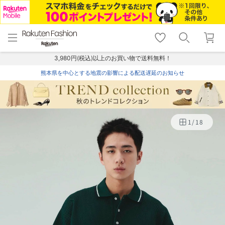
menu
home
search
favorite_border
shopping_cart
lock_outline
メニュー
トップ
検索
お気に入り
カート
ログイン
3,980円(税込)以上のお買い物で送料無料！
熊本県を中心とする地震の影響による配送遅延のお知らせ
1
/
18