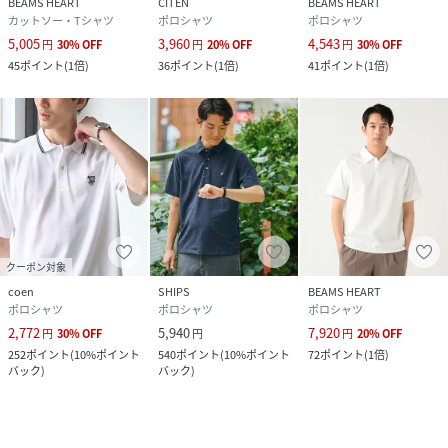
BEAMS HEART
CITEN
BEAMS HEART
カットソー・Tシャツ
ポロシャツ
ポロシャツ
5,005
3,960
4,543
円
30
%
OFF
円
20
%
OFF
円
30
%
OFF
45
ポイント
(
1倍
)
36
ポイント
(
1倍
)
41
ポイント
(
1倍
)
クーポン対象
coen
SHIPS
BEAMS HEART
ポロシャツ
ポロシャツ
ポロシャツ
2,772
5,940
7,920
円
30
%
OFF
円
円
20
%
OFF
252
ポイント
(
10%ポイント
540
ポイント
(
10%ポイント
72
ポイント
(
1倍
)
バック
)
バック
)