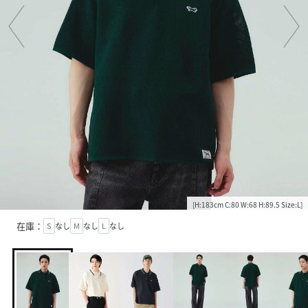
[H:183cm C:80 W:68 H:89.5 Size:L]
在庫：
S
なし
M
なし
L
なし