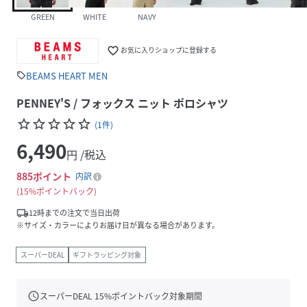
GREEN
WHITE
NAVY
favorite_border
お気に入りショップに登録する
BEAMS HEART MEN
sell
PENNEY'S / フォックス ニット ポロシャツ
star_border
star_border
star_border
star_border
star_border
(
1
件
)
6,490
円 /税込
885
ポイント
内訳
15%ポイントバック
local_shipping
12時までの注文で当日出荷
※サイズ・カラーによりお届け日が異なる場合があります。
スーパーDEAL
ギフトラッピング対象
schedule
スーパーDEAL
15
%ポイントバック対象期間