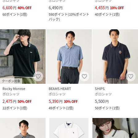
ポロシャツ
ポロシャツ
ポロシャツ
6,600
6,490
4,455
円
40
%
OFF
円
円
10
%
OFF
60
ポイント
(
1倍
)
590
ポイント
(
10%ポイント
40
ポイント
(
1倍
)
バック
)
クーポン対象
Rocky Monroe
BEAMS HEART
SHIPS
ポロシャツ
ポロシャツ
ポロシャツ
2,475
5,390
5,500
円
50
%
OFF
円
30
%
OFF
円
22
ポイント
(
1倍
)
49
ポイント
(
1倍
)
50
ポイント
(
1倍
)