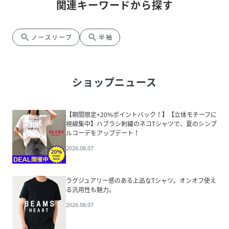
関連キーワードから探す
search
search
ノースリーブ
半袖
ショップニュース
【期間限定+20%ポイントバック！】【立体モチーフに
視線集中】ハブラシ刺繍のネコTシャツで、夏のシンプ
ルコーデをアップデート！
2026.08.07
ラグジュアリー感のある上品なTシャツ。オンオフ使え
る汎用性も魅力。
2026.08.07