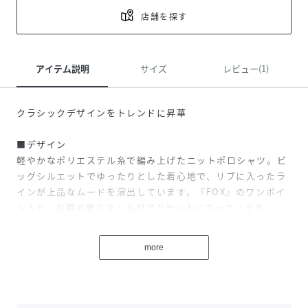
店舗を探す
アイテム説明
サイズ
レビュー(1)
クラシックデザインをトレンドに昇華
■デザイン
軽やかなポリエステル糸で編み上げたニットポロシャツ。ビ
ッグシルエットでゆったりとした着心地で、リブに入ったラ
インが上品なムードを演出しています。『FOX』のワンポイ
ントと、左裾の飾りネームがアクセントになっています。
■コーディネート
more
ビッグシルエットなので、カジュアルなスタイリングにぴっ
たり。デニムパンツやショートパンツと合わせるとバランス
よく着こなせます。