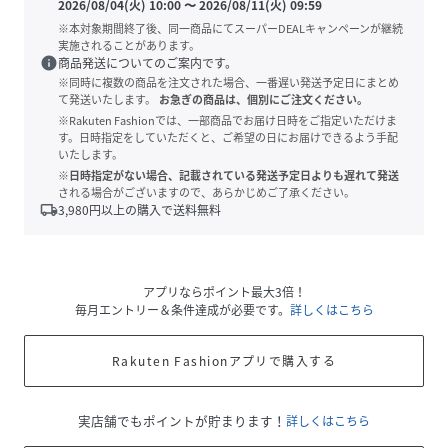
2026/08/04(火) 10:00
〜
2026/08/11(火) 09:59
※本対象期間終了後、同一商品にてスーパーDEALキャンペーンが継続
実施されることがあります。
info
商品発送についてのご案内です。
※同時に複数の商品を注文された場合、一番遅い発送予定日にまとめ
て発送いたします。
お急ぎの商品は、個別にご注文ください。
※Rakuten Fashionでは、一部商品でお届け日時をご指定いただけま
す。日時指定をしていただくと、ご希望の日にお届けできるよう手配
いたします。
※日時指定がない場合、記載されている発送予定日よりも遅れて発送
される場合がございますので、あらかじめご了承ください。
local_shipping
3,980
円以上の購入で送料無料
アプリならポイント最大3倍！
毎月エントリー＆条件達成が必要です。
詳しくはこちら
Rakuten Fashionアプリで購入する
実店舗でもポイントが貯まります！
詳しくはこちら