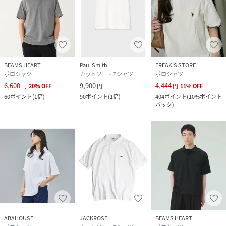
BEAMS HEART
Paul Smith
FREAK’S STORE
ポロシャツ
カットソー・Tシャツ
ポロシャツ
6,600
9,900
4,444
円
20
%
OFF
円
円
11
%
OFF
60
ポイント
(
1倍
)
90
ポイント
(
1倍
)
404
ポイント
(
10%ポイント
バック
)
ABAHOUSE
JACKROSE
BEAMS HEART