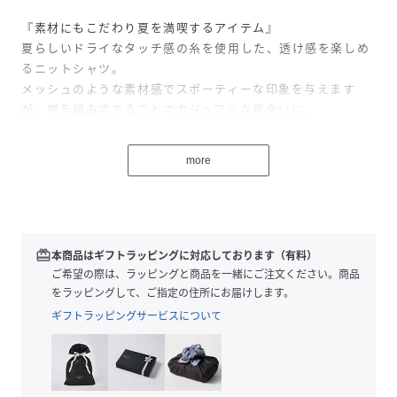
『素材にもこだわり夏を満喫するアイテム』
夏らしいドライなタッチ感の糸を使用した、透け感を楽しめ
るニットシャツ。
メッシュのような素材感でスポーティーな印象を与えます
が、襟を編み立てることでカジュアルな風合いに。
無難にホワイトのインナーと合わせても抜群ですが、ビビッ
ドなカラーのインナーと合わせて着回しを楽しんでいただく
more
のがおすすめです。
-DETAIL-
・夏らしいドライなタッチ感の糸を使用した、透け感を楽し
めるニットシャツ
redeem
本商品はギフトラッピングに対応しております（有料）
・編地の編み方でストライプライクなデザイン
ご希望の際は、ラッピングと商品を一緒にご注文ください。商品
・襟を編み立てることでカジュアルな雰囲気に
をラッピングして、ご指定の住所にお届けします。
・インナーの配色で着こなしを楽しむのがおすすめ
ギフトラッピングサービスについて
-FABRIC-
・レーヨンとナイロンを使用
・夏らしいドライなタッチ感の糸を使用