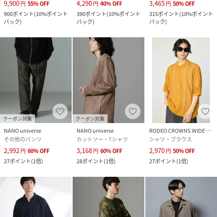
9,900
4,290
3,465
円
55
%
OFF
円
40
%
OFF
円
50
%
OFF
900
ポイント
(
10%ポイント
390
ポイント
(
10%ポイント
315
ポイント
(
10%ポイント
バック
)
バック
)
バック
)
クーポン対象
クーポン対象
NANO universe
NANO universe
RODEO CROWNS WIDE BOWL
その他のパンツ
カットソー・Tシャツ
シャツ・ブラウス
2,992
3,168
2,970
円
60
%
OFF
円
60
%
OFF
円
50
%
OFF
27
ポイント
(
1倍
)
28
ポイント
(
1倍
)
27
ポイント
(
1倍
)