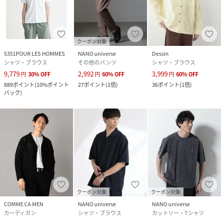
クーポン対象
5351POUR LES HOMMES
NANO universe
Dessin
シャツ・ブラウス
その他のパンツ
シャツ・ブラウス
9,779
2,992
3,999
円
30
%
OFF
円
60
%
OFF
円
60
%
OFF
889
ポイント
(
10%ポイント
27
ポイント
(
1倍
)
36
ポイント
(
1倍
)
バック
)
クーポン対象
クーポン対象
COMME CA MEN
NANO universe
NANO universe
カーディガン
シャツ・ブラウス
カットソー・Tシャツ