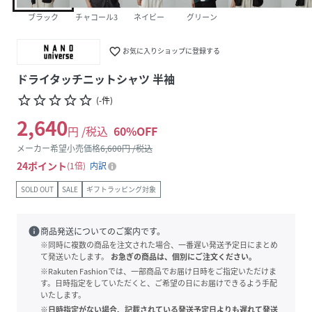
ブラック
チャコール3
ネイビー
グリーン
favorite_border
お気に入りショップに登録する
ドライタッチニットシャツ 半袖
star_border
star_border
star_border
star_border
star_border
(
-
件
)
2,640
円 /税込
60
%OFF
メーカー希望小売価格
6,600
円 /税込
24
ポイント
1倍
内訳
SOLD OUT
SALE
ギフトラッピング対象
info
商品発送についてのご案内です。
※同時に複数の商品を注文された場合、一番遅い発送予定日にまとめ
て発送いたします。
お急ぎの商品は、個別にご注文ください。
※Rakuten Fashionでは、一部商品でお届け日時をご指定いただけま
す。日時指定をしていただくと、ご希望の日にお届けできるよう手配
いたします。
※日時指定がない場合、記載されている発送予定日よりも遅れて発送