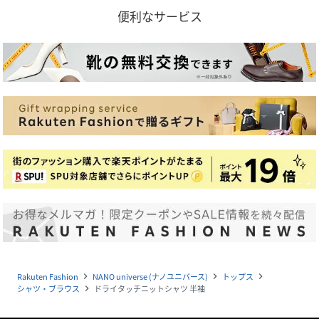
便利なサービス
Rakuten Fashion
NANO universe (ナノユニバース)
トップス
navigate_next
navigate_next
navigate_next
シャツ・ブラウス
ドライタッチニットシャツ 半袖
navigate_next