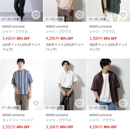
原産国
中国製
素材
レーヨン90%、ナイロン10%
クーポン対象
クーポン対象
クーポン対象
NANO universe
NANO universe
NANO universe
サイズ
Ｓ、Ｍ、Ｌ
シャツ・ブラウス
シャツ・ブラウス
シャツ・ブラウス
3,410
4,290
3,300
円
50
%
OFF
円
40
%
OFF
円
50
%
OFF
クリーニング
家庭での洗濯不可、ドライクリーニング
310
ポイント
(
10%ポイント
390
ポイント
(
10%ポイント
300
ポイント
(
10%ポイント
バック
)
バック
)
バック
)
品番
KV2029_672
(
672-4121218-010-18 KV2029
)
クーポン対象
クーポン対象
クーポン対象
NANO universe
NANO universe
NANO universe
カットソー・Tシャツ
シャツ・ブラウス
シャツ・ブラウス
2,552
3,168
4,290
円
60
%
OFF
円
60
%
OFF
円
40
%
OFF