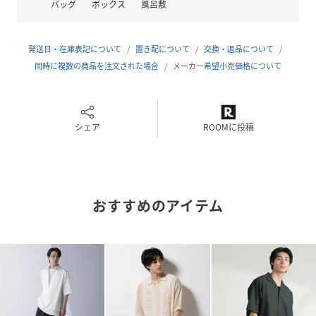
バッグ
ボックス
風呂敷
・透け感を提供するメッシュのような編地
・手洗いに対応したウォッシャブル素材
発送日・在庫表記について
置き配について
交換・返品について
■取扱方法
同時に複数の商品を注文された場合
メーカー希望小売価格について
色物（特に濃色）と白物・淡色物は分けて洗ってください。
裏返してネットに入れてください。スチームで浮かしアイロ
ンしてください。保管の際は、ハンガーなどにかけると、か
たくずれしやすいので、必ずたたんで平らな状態で保管して
シェア
ROOMに投稿
下さい。引っかけに、ご注意下さい。
※サンプルにて撮影、採寸を行う為、実際にお届けする商品
と仕様やサイズが異なる場合がございます。予約時は生産の
おすすめのアイテム
都合上、お届け予定時期が前後する場合もございますので、
予めご了承下さい。
model:H183B91W74.5H94着用サイズ:LARGE
性別タイプ
メンズ