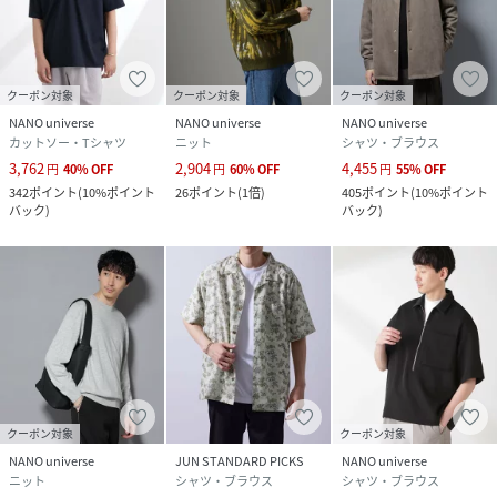
クーポン対象
クーポン対象
クーポン対象
NANO universe
NANO universe
NANO universe
カットソー・Tシャツ
ニット
シャツ・ブラウス
3,762
2,904
4,455
円
40
%
OFF
円
60
%
OFF
円
55
%
OFF
342
ポイント
(
10%ポイント
26
ポイント
(
1倍
)
405
ポイント
(
10%ポイント
バック
)
バック
)
クーポン対象
クーポン対象
NANO universe
JUN STANDARD PICKS
NANO universe
ニット
シャツ・ブラウス
シャツ・ブラウス