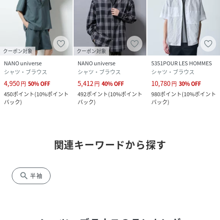
クーポン対象
クーポン対象
NANO universe
NANO universe
5351POUR LES HOMMES
シャツ・ブラウス
シャツ・ブラウス
シャツ・ブラウス
4,950
5,412
10,780
円
50
%
OFF
円
40
%
OFF
円
30
%
OFF
450
ポイント
(
10%ポイント
492
ポイント
(
10%ポイント
980
ポイント
(
10%ポイント
バック
)
バック
)
バック
)
関連キーワードから探す
search
半袖