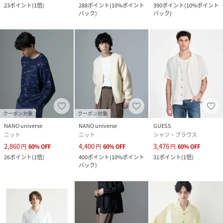
23
ポイント
(
1倍
)
288
ポイント
(
10%ポイント
390
ポイント
(
10%ポイント
バック
)
バック
)
クーポン対象
クーポン対象
NANO universe
NANO universe
GUESS
ニット
ニット
シャツ・ブラウス
2,860
4,400
3,476
円
60
%
OFF
円
60
%
OFF
円
60
%
OFF
26
ポイント
(
1倍
)
400
ポイント
(
10%ポイント
31
ポイント
(
1倍
)
バック
)