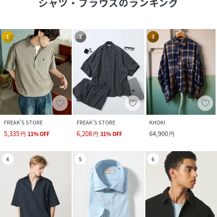
シャツ・ブラウス
のランキング
1
2
3
FREAK’S STORE
FREAK’S STORE
KHOKI
5,335
6,208
64,900
円
11
%
OFF
円
31
%
OFF
円
4
5
6