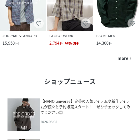
JOURNAL STANDARD
GLOBAL WORK
BEAMS MEN
15,950
2,794
14,300
円
円
44
%
OFF
円
more
navigate_next
ショップニュース
【NANO universe】定番の人気アイテムや新作アイテ
ムが続々と予約販売スタート！ ぜひチェックしてみ
てください◎
2026.08.05