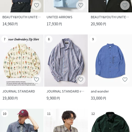
BEAUTY&YOUTH UNITED ARROWS
UNITED ARROWS
BEAUTY&YOUTH UNITED ARROWS
14,960
17,930
20,900
円
円
円
7
8
9
JOURNAL STANDARD
JOURNAL STANDARD relume
and wander
19,800
9,900
33,000
円
円
円
10
11
12