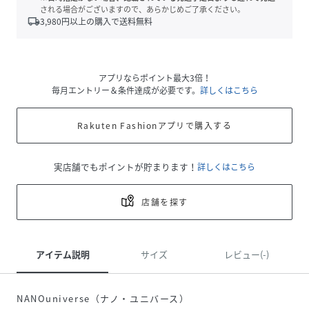
される場合がございますので、あらかじめご了承ください。
local_shipping
3,980
円以上の購入で送料無料
アプリならポイント最大3倍！
毎月エントリー＆条件達成が必要です。
詳しくはこちら
Rakuten Fashionアプリで購入する
実店舗でもポイントが貯まります！
詳しくはこちら
店舗を探す
アイテム説明
サイズ
レビュー(-)
NANOuniverse（ナノ・ユニバース）