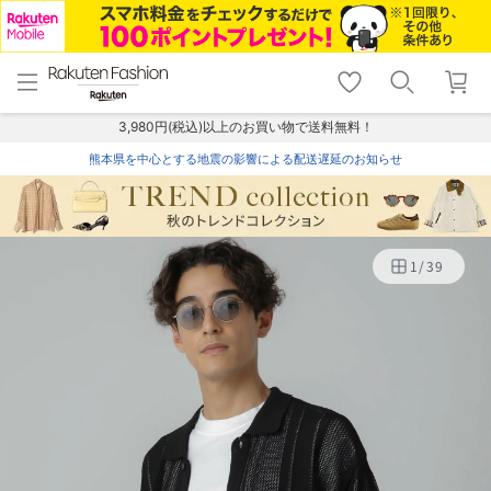
menu
home
search
favorite_border
shopping_cart
lock_outline
メニュー
トップ
検索
お気に入り
カート
ログイン
3,980円(税込)以上のお買い物で送料無料！
熊本県を中心とする地震の影響による配送遅延のお知らせ
1
/
39