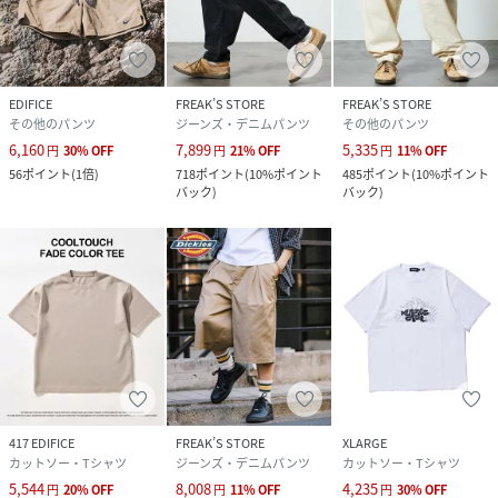
EDIFICE
FREAK’S STORE
FREAK’S STORE
その他のパンツ
ジーンズ・デニムパンツ
その他のパンツ
6,160
7,899
5,335
円
30
%
OFF
円
21
%
OFF
円
11
%
OFF
56
ポイント
(
1倍
)
718
ポイント
(
10%ポイント
485
ポイント
(
10%ポイント
バック
)
バック
)
417 EDIFICE
FREAK’S STORE
XLARGE
カットソー・Tシャツ
ジーンズ・デニムパンツ
カットソー・Tシャツ
5,544
8,008
4,235
円
20
%
OFF
円
11
%
OFF
円
30
%
OFF