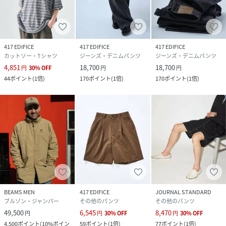
417 EDIFICE
417 EDIFICE
417 EDIFICE
カットソー・Tシャツ
ジーンズ・デニムパンツ
ジーンズ・デニムパンツ
4,851
18,700
18,700
円
30
%
OFF
円
円
44
ポイント
(
1倍
)
170
ポイント
(
1倍
)
170
ポイント
(
1倍
)
BEAMS MEN
417 EDIFICE
JOURNAL STANDARD
ブルゾン・ジャンパー
その他のパンツ
その他のパンツ
49,500
6,545
8,470
円
円
30
%
OFF
円
30
%
OFF
4,500
ポイント
(
10%ポイン
59
ポイント
(
1倍
)
77
ポイント
(
1倍
)