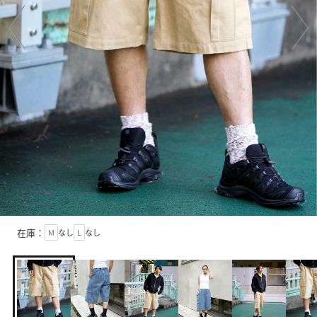
在庫：
M
なし
L
なし