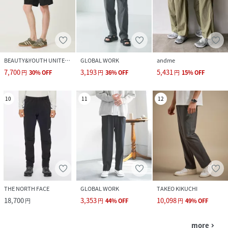
BEAUTY&YOUTH UNITED ARROWS
GLOBAL WORK
andme
7,700
3,193
5,431
円
30
%
OFF
円
36
%
OFF
円
15
%
OFF
10
11
12
THE NORTH FACE
GLOBAL WORK
TAKEO KIKUCHI
18,700
3,353
10,098
円
円
44
%
OFF
円
49
%
OFF
more
navigate_next