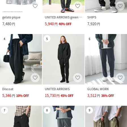
gelato pique
UNITED ARROWS green label relaxing
SHIPS
7,480
5,940
7,920
円
円
40
%
OFF
円
4
5
6
Discoat
UNITED ARROWS
GLOBAL WORK
5,346
15,730
3,512
円
10
%
OFF
円
45
%
OFF
円
36
%
OFF
7
8
9