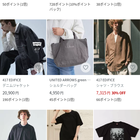
50
ポイント
(
1倍
)
728
ポイント
(
10%ポイント
38
ポイント
(
1倍
)
バック
)
417 EDIFICE
UNITED ARROWS green label relaxing
417 EDIFICE
デニムジャケット
ショルダーバッグ
シャツ・ブラウス
20,900
4,950
7,315
円
円
円
30
%
OFF
190
ポイント
(
1倍
)
45
ポイント
(
1倍
)
66
ポイント
(
1倍
)