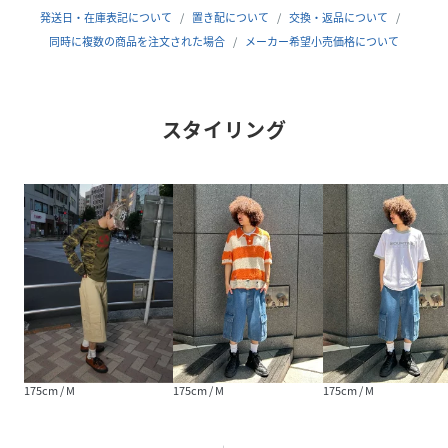
発送日・在庫表記について
置き配について
交換・返品について
原産国
中国
同時に複数の商品を注文された場合
メーカー希望小売価格について
素材
本体:コットン100%
サイズ
M、L
スタイリング
クリーニング
本体:洗濯機洗い可能
品番
KU4572_24031316002210
(
24031316002210-027-803 KU4572
)
175cm / M
175cm / M
175cm / M