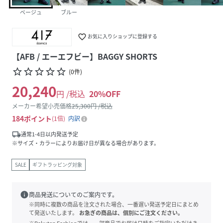
ベージュ
ブルー
favorite_border
お気に入りショップに登録する
【AFB / エーエフビー】BAGGY SHORTS
star_border
star_border
star_border
star_border
star_border
(
0
件
)
20,240
円 /税込
20
%OFF
メーカー希望小売価格
25,300
円 /税込
184
ポイント
1倍
内訳
local_shipping
通常1-4日以内発送予定
※サイズ・カラーによりお届け日が異なる場合があります。
SALE
ギフトラッピング対象
info
商品発送についてのご案内です。
※同時に複数の商品を注文された場合、一番遅い発送予定日にまとめ
て発送いたします。
お急ぎの商品は、個別にご注文ください。