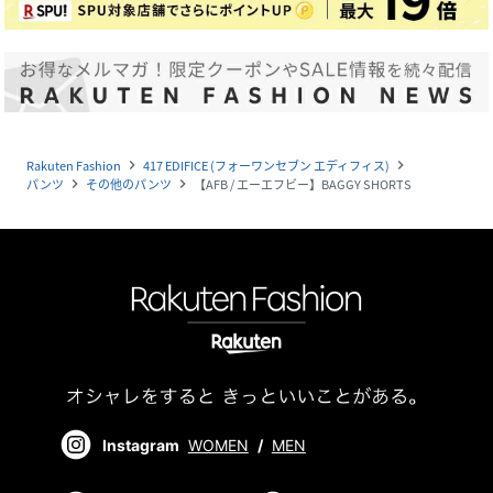
Rakuten Fashion
417 EDIFICE (フォーワンセブン エディフィス)
navigate_next
navigate_next
パンツ
その他のパンツ
【AFB / エーエフビー】BAGGY SHORTS
navigate_next
navigate_next
Instagram
WOMEN
/
MEN