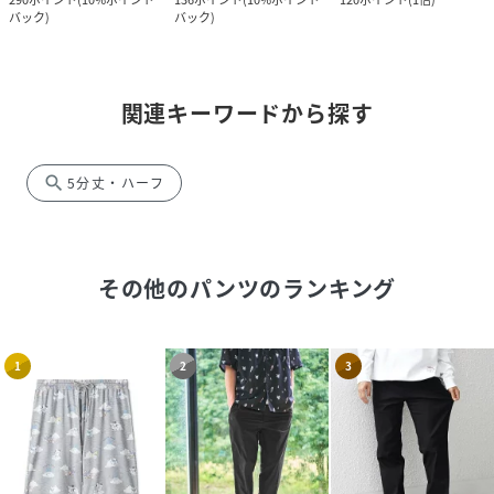
バック
)
バック
)
関連キーワードから探す
search
5分丈・ハーフ
その他のパンツ
のランキング
1
2
3