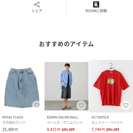
シェア
ROOMに投稿
おすすめのアイテム
ROYAL FLASH
EDWIN ONLINE MALL
417 EDIFICE
その他のパンツ
ジーンズ・デニムパンツ
カットソー・Tシャツ
25,300
8,415
7,744
円
円
10
%
OFF
円
20
%
OFF