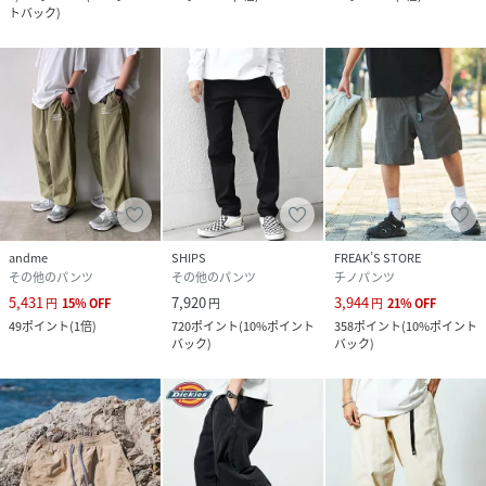
トバック
)
andme
SHIPS
FREAK’S STORE
その他のパンツ
その他のパンツ
チノパンツ
5,431
7,920
3,944
円
15
%
OFF
円
円
21
%
OFF
49
ポイント
(
1倍
)
720
ポイント
(
10%ポイント
358
ポイント
(
10%ポイント
バック
)
バック
)