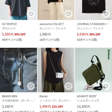
417 EDIFICE
awesome COLLECT
JOURNAL STANDARD relume
ポロシャツ
カットソー・Tシャツ
カットソー・Tシャツ
5,390
1,980
6,930
円
30
%
OFF
円
円
30
%
OFF
49
ポイント
(
1倍
)
18
ポイント
(
1倍
)
63
ポイント
(
1倍
)
BEAMS MEN
Ranan
ADAM ET ROPE'
その他の財布・ポーチ・ケース
ノースリーブ・タンクトップ
ショルダーバッグ
3,190
1,499
13,200
円
円
22
%
OFF
円
290
ポイント
(
10%ポイント
136
ポイント
(
10%ポイント
120
ポイント
(
1倍
)