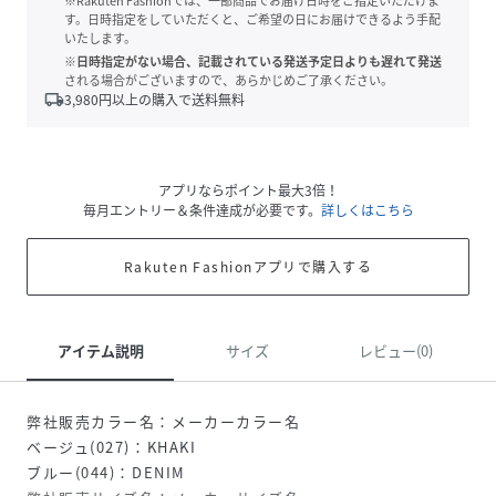
※Rakuten Fashionでは、一部商品でお届け日時をご指定いただけま
す。日時指定をしていただくと、ご希望の日にお届けできるよう手配
いたします。
※日時指定がない場合、記載されている発送予定日よりも遅れて発送
される場合がございますので、あらかじめご了承ください。
local_shipping
3,980
円以上の購入で送料無料
アプリならポイント最大3倍！
毎月エントリー＆条件達成が必要です。
詳しくはこちら
Rakuten Fashionアプリで購入する
アイテム説明
サイズ
レビュー(0)
弊社販売カラー名：メーカーカラー名
ベージュ(027)：KHAKI
ブルー(044)：DENIM