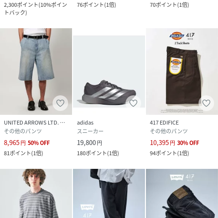
2,300
ポイント
(
10%ポイン
76
ポイント
(
1倍
)
70
ポイント
(
1倍
)
トバック
)
UNITED ARROWS LTD. OUTLET
adidas
417 EDIFICE
その他のパンツ
スニーカー
その他のパンツ
8,965
19,800
10,395
円
50
%
OFF
円
円
30
%
OFF
81
ポイント
(
1倍
)
180
ポイント
(
1倍
)
94
ポイント
(
1倍
)