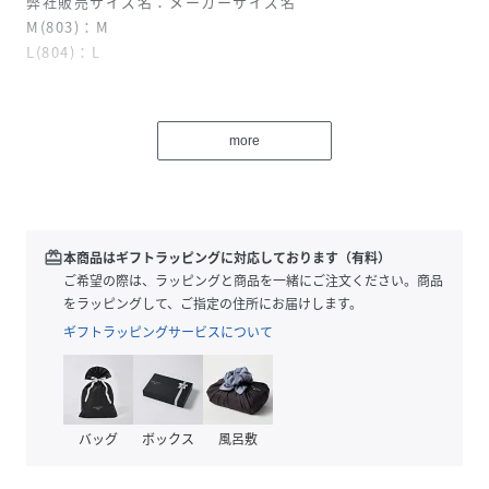
弊社販売サイズ名：メーカーサイズ名
M(803)：M
L(804)：L
【AFB/エーエフビー】
2020年より東京を拠点にスタートしたブランド「AFB」。デ
more
ザイナー本人が影響を受けた60~00年代のカルチャーや音
楽、アート、映画など、様々なものからインスピレーション
を得てデザインされています。
※取り扱いについては、商品についている取扱表示にてご確
redeem
本商品はギフトラッピングに対応しております（有料）
認下さい。
ご希望の際は、ラッピングと商品を一緒にご注文ください。商品
※照明の関係により、実際よりも色味が違って見える場合が
をラッピングして、ご指定の住所にお届けします。
あります。
ギフトラッピングサービスについて
※またパソコン・スマートフォンなどの環境により、若干製
品と画像のカラーが異なる場合もございます。
※商品の色味は、商品アップ画像をご参照ください。
バッグ
ボックス
風呂敷
性別タイプ
メンズ