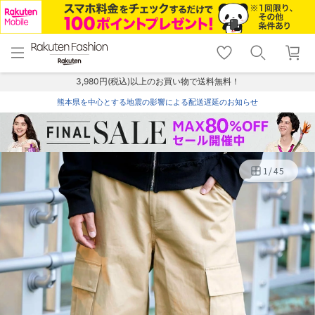
menu
home
search
favorite_border
shopping_cart
lock_outline
メニュー
トップ
検索
お気に入り
カート
ログイン
3,980円(税込)以上のお買い物で送料無料！
熊本県を中心とする地震の影響による配送遅延のお知らせ
1
/
45