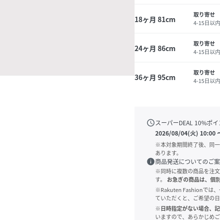
取り寄せ
18ヶ月 81cm
4-15日以
取り寄せ
24ヶ月 86cm
4-15日以
取り寄せ
36ヶ月 95cm
4-15日以
schedule
スーパーDEAL
10
%ポイ
2026/08/04(火) 10:00
※本対象期間終了後、同一
あります。
info
商品発送についてのご案
※同時に複数の商品を注文
す。
お急ぎの商品は、個
※Rakuten Fashi
ていただくと、ご希望の日
※日時指定がない場合、記
いますので、あらかじめご