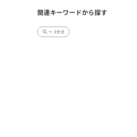
関連キーワードから探す
search
～ 3分丈