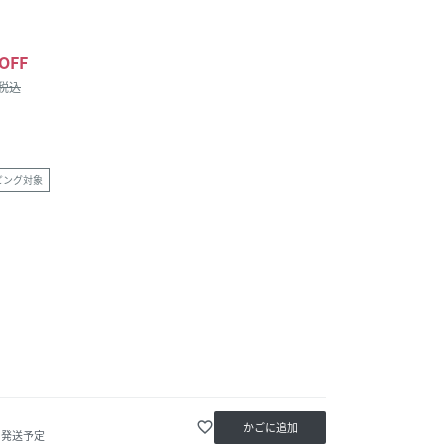
OFF
/税込
ピング対象
favorite_border
かごに追加
内発送予定