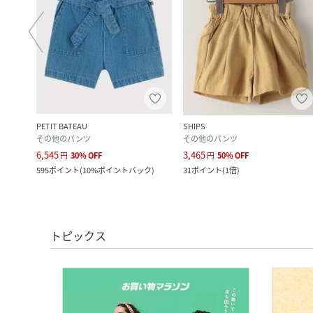
PETIT BATEAU
SHIPS
その他のパンツ
その他のパンツ
6,545
3,465
円
30
%
OFF
円
50
%
OFF
595
ポイント
(
10%ポイントバック
)
31
ポイント
(
1倍
)
トピックス