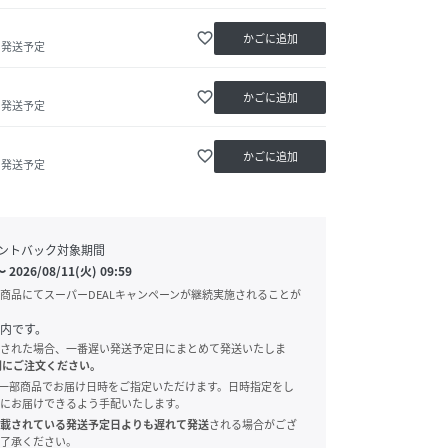
favorite_border
かごに追加
内発送予定
favorite_border
かごに追加
内発送予定
favorite_border
かごに追加
内発送予定
ントバック対象期間
〜
2026/08/11(火) 09:59
商品にてスーパーDEALキャンペーンが継続実施されることが
内です。
された場合、一番遅い発送予定日にまとめて発送いたしま
別にご注文ください。
onでは、一部商品でお届け日時をご指定いただけます。日時指定をし
にお届けできるよう手配いたします。
載されている発送予定日よりも遅れて発送
される場合がござ
了承ください。