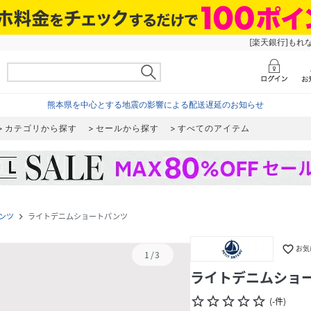
[楽天銀行]もれ
熊本県を中心とする地震の影響による配送遅延のお知らせ
カテゴリから探す
セールから探す
すべてのアイテム
ンツ
ライトデニムショートパンツ
navigate_next
favorite_border
お気
1
/
3
ライトデニムショ
star_border
star_border
star_border
star_border
star_border
(
-
件
)