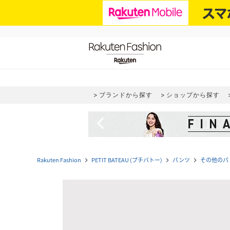
ブランドから探す
ショップから探す
navigate_before
Rakuten Fashion
PETIT BATEAU (プチバトー)
パンツ
その他のパ
navigate_next
navigate_next
navigate_next