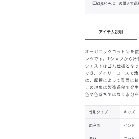
local_shipping
3,980
円以上の購入で送
アイテム説明
オーガニックコットンを
ンツです。Tシャツから衿
ウエストはゴム仕様とな
でき、デイリーユースで活
は、摩擦によって表面に跡
この現象は製造過程で発
色や色落ちではなく水分
性別タイプ
キッズ
原産国
インド
素材
コットン