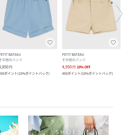
PETIT BATEAU
PETIT BATEAU
PETIT
その他のパンツ
その他のパンツ
その
3,850
4,950
7,920
円
円
10
%
OFF
350
ポイント
(
10%ポイントバック
)
450
ポイント
(
10%ポイントバック
)
720
ポ