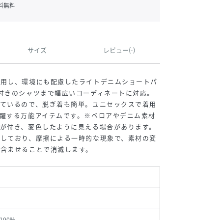
料無料
サイズ
レビュー(-)
使用し、環境にも配慮したライトデニムショートパ
付きのシャツまで幅広いコーディネートに対応。
っているので、脱ぎ着も簡単。ユニセックスで着用
躍する万能アイテムです。※ベロアやデニム素材
が付き、変色したように見える場合があります。
生しており、摩擦による一時的な現象で、素材の変
を含ませることで消滅します。
100%