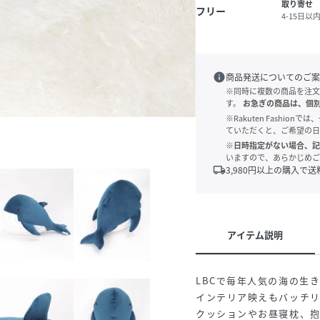
取り寄せ
フリー
4-15日以
info
商品発送についてのご案
※同時に複数の商品を注文
す。
お急ぎの商品は、個
※Rakuten Fashi
ていただくと、ご希望の日
※日時指定がない場合、記
いますので、あらかじめご
local_shipping
3,980
円以上の購入で送
アイテム説明
LBCで毎年人気の海の生
インテリア映えもバッチリ
クッションやお昼寝枕、