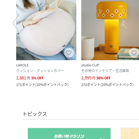
LAKOLE
studio CLIP
クッション・クッションカバー
その他のインテリア・生活雑貨
1,881
2,995
円
5
%
OFF
円
50
%
OFF
171
ポイント
(
10%ポイントバック
)
272
ポイント
(
10%ポイントバック
)
トピックス