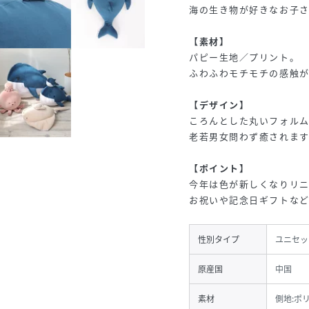
海の生き物が好きなお子
【素材】
パピー生地／プリント。
ふわふわモチモチの感触が
【デザイン】
ころんとした丸いフォルム
老若男女問わず癒されます
【ポイント】
今年は色が新しくなりリ
お祝いや記念日ギフトな
性別タイプ
ユニセッ
原産国
中国
素材
側地:ポ