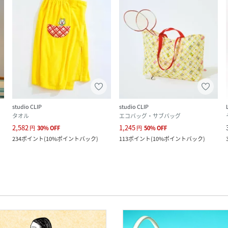
studio CLIP
studio CLIP
タオル
エコバッグ・サブバッグ
2,582
1,245
円
30
%
OFF
円
50
%
OFF
234
ポイント
(
10%ポイントバック
)
113
ポイント
(
10%ポイントバック
)