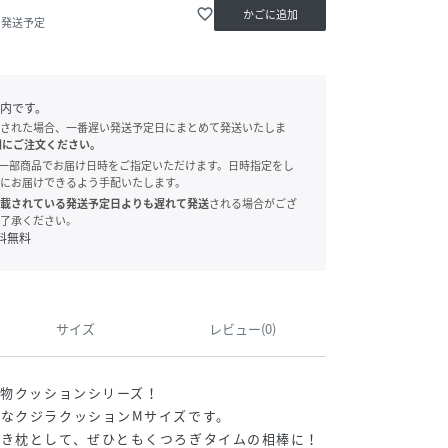
favorite_border
かごに追加
内発送予定
内です。
された場合、一番遅い発送予定日にまとめて発送いたしま
別にご注文ください。
onでは、一部商品でお届け日時をご指定いただけます。日時指定をし
にお届けできるよう手配いたします。
載されている発送予定日よりも遅れて発送
される場合がござ
了承ください。
料無料
サイズ
レビュー(0)
き物クッションシリーズ！
なクジラクッションMサイズです。
抱き枕として、ぜひともくつろぎタイムの相棒に！