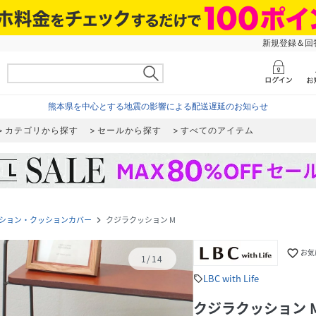
新規登録＆回答
熊本県を中心とする地震の影響による配送遅延のお知らせ
カテゴリから探す
セールから探す
すべてのアイテム
ション・クッションカバー
クジラクッション M
navigate_next
favorite_border
お気
1
/
14
LBC with Life
sell
クジラクッション 