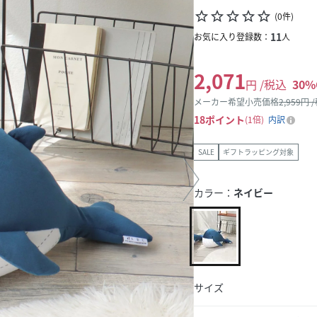
star_border
star_border
star_border
star_border
star_border
(
0
件
)
11
お気に入り登録数：
人
2,071
円 /税込
30
%
メーカー希望小売価格
2,959
円 
18
ポイント
1倍
内訳
SALE
ギフトラッピング対象
カラー：
ネイビー
サイズ