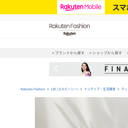
ブランドから探す
ショップから探す
navigate_before
Rakuten Fashion
LBC (エルビーシー)
インテリア・生活雑貨
クッ
navigate_next
navigate_next
navigate_next