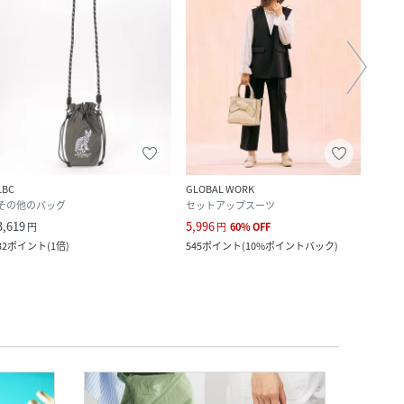
LBC
GLOBAL WORK
coca
その他のバッグ
セットアップスーツ
シャ
3,619
5,996
1,290
円
円
60
%
OFF
32
ポイント
(
1倍
)
545
ポイント
(
10%ポイントバック
)
11
ポ