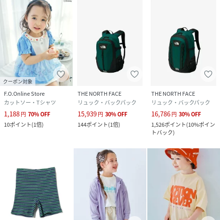
クーポン対象
F.O.Online Store
THE NORTH FACE
THE NORTH FACE
カットソー・Tシャツ
リュック・バックパック
リュック・バックパック
1,188
15,939
16,786
円
70
%
OFF
円
30
%
OFF
円
30
%
OFF
10
ポイント
(
1倍
)
144
ポイント
(
1倍
)
1,526
ポイント
(
10%ポイン
トバック
)