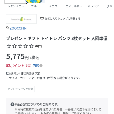
レモンイエロー
ブルー
イエロー
エメラルドグリーン
オレンジ
グリ
favorite_border
お気に入りショップに登録する
ZOOCCHINI
sell
プレゼント ギフト トイトレ パンツ 3枚セット 入園準備
star_border
star_border
star_border
star_border
star_border
(
0
件
)
5,775
円 /税込
52
ポイント
1倍
内訳
local_shipping
通常1-4日以内発送予定
※サイズ・カラーによりお届け日が異なる場合があります。
ギフトラッピング対象
info
商品発送についてのご案内です。
※同時に複数の商品を注文された場合、一番遅い発送予定日にまとめ
て発送いたします。
お急ぎの商品は、個別にご注文ください。