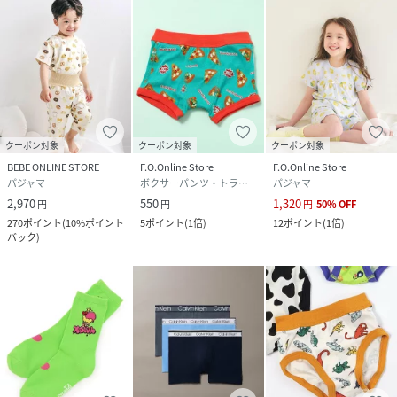
クーポン対象
クーポン対象
クーポン対象
BEBE ONLINE STORE
F.O.Online Store
F.O.Online Store
パジャマ
ボクサーパンツ・トランクス
パジャマ
2,970
550
1,320
円
円
円
50
%
OFF
270
ポイント
(
10%ポイント
5
ポイント
(
1倍
)
12
ポイント
(
1倍
)
バック
)