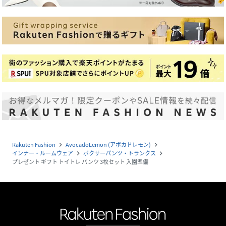
Rakuten Fashion
AvocadoLemon (アボカドレモン)
navigate_next
navigate_next
インナー・ルームウェア
ボクサーパンツ・トランクス
navigate_next
navigate_next
プレゼント ギフト トイトレ パンツ 3枚セット 入園準備