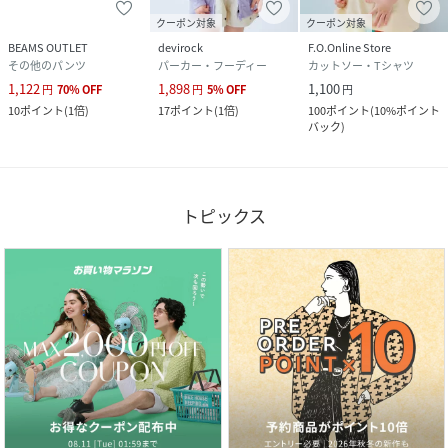
クーポン対象
クーポン対象
BEAMS OUTLET
devirock
F.O.Online Store
その他のパンツ
パーカー・フーディー
カットソー・Tシャツ
1,122
1,898
1,100
円
70
%
OFF
円
5
%
OFF
円
10
ポイント
(
1倍
)
17
ポイント
(
1倍
)
100
ポイント
(
10%ポイント
バック
)
トピックス