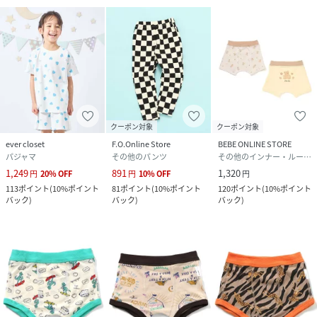
クーポン対象
クーポン対象
ever closet
F.O.Online Store
BEBE ONLINE STORE
パジャマ
その他のパンツ
その他のインナー・ルームウェア
1,249
891
1,320
円
20
%
OFF
円
10
%
OFF
円
113
ポイント
(
10%ポイント
81
ポイント
(
10%ポイント
120
ポイント
(
10%ポイント
バック
)
バック
)
バック
)