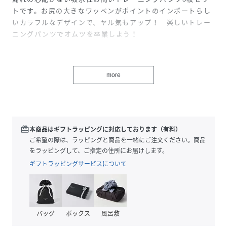
トです。お尻の大きなワッペンがポイントのインポートらし
いカラフルなデザインで、ヤル気もアップ！ 楽しいトレー
ニングパンツでオムツを卒業しよう！
性別タイプ
キッズ
more
原産国
中国
素材
オーガニックコットン
サイズ
S、M
redeem
本商品はギフトラッピングに対応しております（有料）
ご希望の際は、ラッピングと商品を一緒にご注文ください。商品
クリーニング
洗濯ネットにいれてデリケートモードでお洗濯
をラッピングして、ご指定の住所にお届けします。
することをお勧めします。
ギフトラッピングサービスについて
洗濯には冷水をご使用ください。
形を平らにして干してください。
ドライクリーニングはしないでください。
乾燥機は低温にてご使用ください。
漂白剤、アイロンのご使用はお控えください。
バッグ
ボックス
風呂敷
品番
KS5392_ZOO130