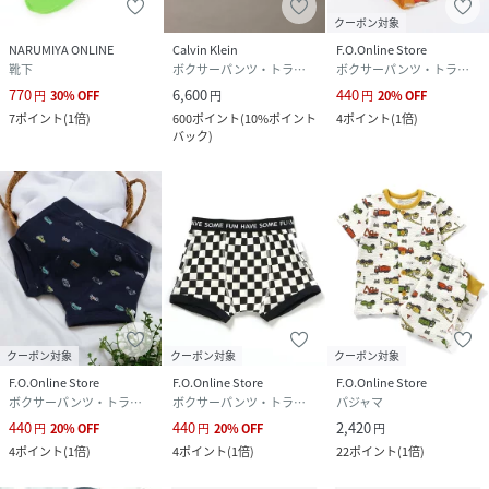
クーポン対象
NARUMIYA ONLINE
Calvin Klein
F.O.Online Store
靴下
ボクサーパンツ・トランクス
ボクサーパンツ・トランクス
770
6,600
440
円
30
%
OFF
円
円
20
%
OFF
7
ポイント
(
1倍
)
600
ポイント
(
10%ポイント
4
ポイント
(
1倍
)
バック
)
クーポン対象
クーポン対象
クーポン対象
F.O.Online Store
F.O.Online Store
F.O.Online Store
ボクサーパンツ・トランクス
ボクサーパンツ・トランクス
パジャマ
440
440
2,420
円
20
%
OFF
円
20
%
OFF
円
4
ポイント
(
1倍
)
4
ポイント
(
1倍
)
22
ポイント
(
1倍
)