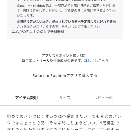
※Rakuten Fashionでは、一部商品でお届け日時をご指定いただけま
す。日時指定をしていただくと、ご希望の日にお届けできるよう手配
いたします。
※日時指定がない場合、記載されている発送予定日よりも遅れて発送
される場合がございますので、あらかじめご了承ください。
local_shipping
3,980
円以上の購入で送料無料
アプリならポイント最大3倍！
毎月エントリー＆条件達成が必要です。
詳しくはこちら
Rakuten Fashionアプリで購入する
アイテム説明
サイズ
レビュー(0)
初めてのパンツに！オムツは卒業させたい…でも普通のパン
ツではちょっと心配…そんな時にちょうどいい、4層構造で
漏れの心配がない吸水性の高いトレーニングパンツ3枚セッ