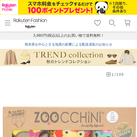
menu
home
search
favorite_border
shopping_cart
lock_outline
メニュー
トップ
検索
お気に入り
カート
ログイン
3,980円(税込)以上のお買い物で送料無料！
熊本県を中心とする地震の影響による配送遅延のお知らせ
1
/
109