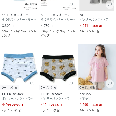
ワコール キッズ・ジュニア
ワコール キッズ・ジュニア
GAP
その他のインナー・ルームウェア
その他のインナー・ルームウェア
ボクサーパンツ・トランクス
3,300
4,730
4,241
円
円
円
15
%
OFF
300
ポイント
(
10%ポイント
430
ポイント
(
10%ポイント
38
ポイント
(
1倍
)
バック
)
バック
)
クーポン対象
クーポン対象
クーポン対象
F.O.Online Store
F.O.Online Store
devirock
ボクサーパンツ・トランクス
ボクサーパンツ・トランクス
パジャマ
440
440
1,599
円
20
%
OFF
円
20
%
OFF
円
11
%
OFF
4
ポイント
(
1倍
)
4
ポイント
(
1倍
)
14
ポイント
(
1倍
)