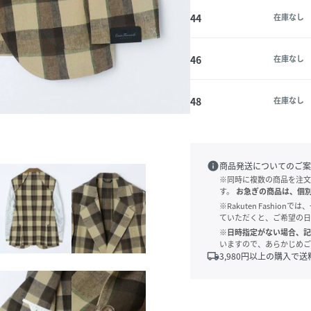
44
在庫なし
46
在庫なし
48
在庫なし
info
商品発送についてのご案
※同時に複数の商品を注文
す。
お急ぎの商品は、個
※Rakuten Fashi
ていただくと、ご希望の日
※日時指定がない場合、記
いますので、あらかじめご
local_shipping
3,980
円以上の購入で送