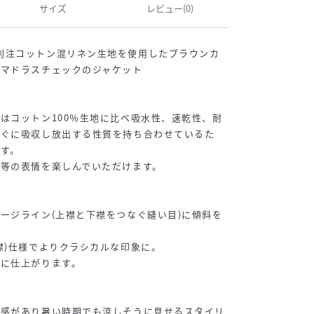
サイズ
レビュー(0)
aSHIPS別注コットン混リネン生地を使用したブラウンカ
なマドラスチェックのジャケット
はコットン100％生地に比べ吸水性、速乾性、耐
すぐに吸収し放出する性質を持ち合わせているた
す。
等の表情を楽しんでいただけます。
ージライン(上襟と下襟をつなぐ縫い目)に傾斜を
。
襟)仕様でよりクラシカルな印象に。
象に仕上がります。
涼感があり暑い時期でも涼しそうに見せるスタイリ