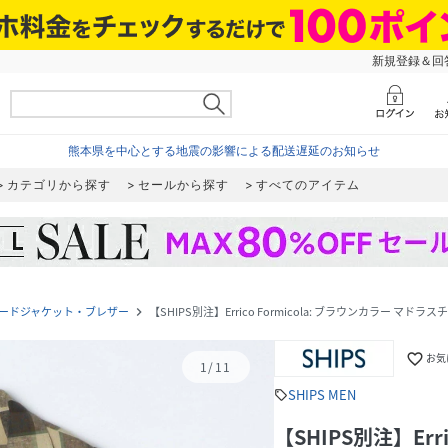
新規登録＆回答
熊本県を中心とする地震の影響による配送遅延のお知らせ
カテゴリから探す
セールから探す
すべてのアイテム
ードジャケット・ブレザー
【SHIPS別注】Errico Formicola: ブラウンカラー マド
navigate_next
favorite_border
お気
1
/
11
SHIPS MEN
sell
【SHIPS別注】Err