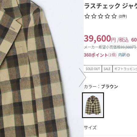
ラスチェック ジャ
star_border
star_border
star_border
star_border
star_border
(
0
件
)
39,600
円 /税込
60
メーカー希望小売価格
99,000
円
360
ポイント
1倍
内訳
SOLD OUT
SALE
ギフトラッピン
カラー：
ブラウン
サイズ