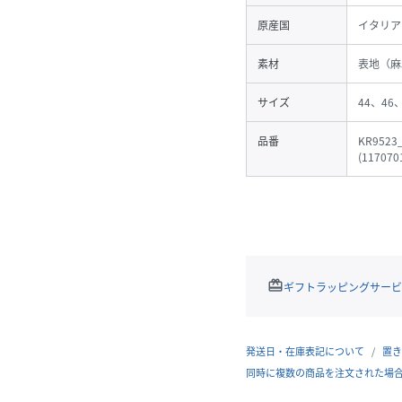
原産国
イタリア
素材
表地（麻
サイズ
44、46
品番
KR9523
(
117070
redeem
ギフトラッピングサービ
発送日・在庫表記について
置き
同時に複数の商品を注文された場