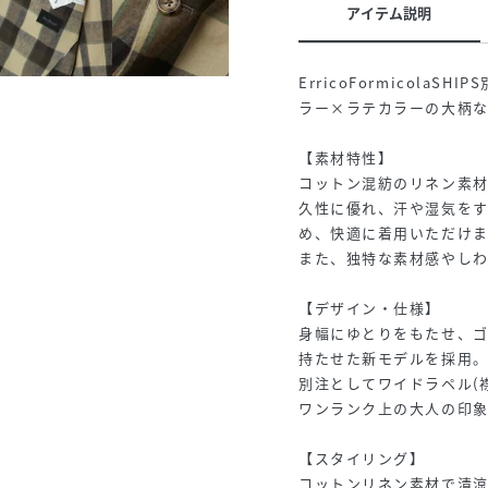
アイテム説明
ErricoFormicol
ラー×ラテカラーの大柄
【素材特性】
コットン混紡のリネン素材
久性に優れ、汗や湿気を
め、快適に着用いただけま
また、独特な素材感やしわ
【デザイン・仕様】
身幅にゆとりをもたせ、ゴ
持たせた新モデルを採用
別注としてワイドラペル(
ワンランク上の大人の印
【スタイリング】
コットンリネン素材で清