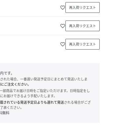
favorite_border
再入荷リクエスト
favorite_border
再入荷リクエスト
favorite_border
再入荷リクエスト
内です。
された場合、一番遅い発送予定日にまとめて発送いたしま
別にご注文ください。
onでは、一部商品でお届け日時をご指定いただけます。日時指定をし
にお届けできるよう手配いたします。
載されている発送予定日よりも遅れて発送
される場合がござ
了承ください。
料無料