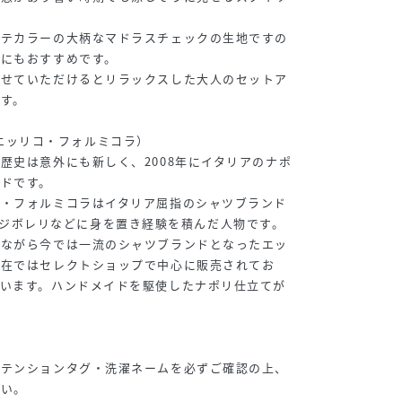
ラテカラーの大柄なマドラスチェックの生地ですの
ルにもおすすめです。
わせていただけるとリラックスした大人のセットア
す。
a】（エッリコ・フォルミコラ）
歴史は意外にも新しく、2008年にイタリアのナポ
ドです。
コ・フォルミコラはイタリア屈指のシャツブランド
liルイジボレリなどに身を置き経験を積んだ人物です。
りながら今では一流のシャツブランドとなったエッ
現在ではセレクトショップで中心に販売されてお
ています。ハンドメイドを駆使したナポリ仕立てが
アテンションタグ・洗濯ネームを必ずご確認の上、
さい。