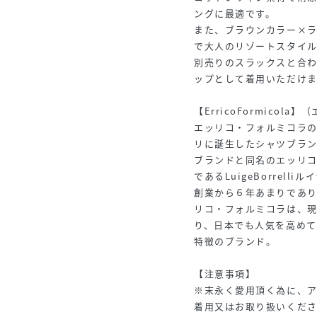
ングに最適です。
また、ブラウンカラー×
で大人のリゾートスタイ
別売りのスラックスと合
ップとして着用いただけま
【ErricoFormicol
エッリコ・フォルミコラの
リに誕生したシャツブラン
ブランドと同名のエッリ
であるLuigeBorrel
創業から６年あまりであ
リコ・フォルミコラは、
り、日本でも人気を高め
特徴のブランド。
【注意事項】
※末永く愛用頂く為に、
着用又はお取り扱いくだ