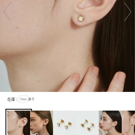
在庫：
free
あり