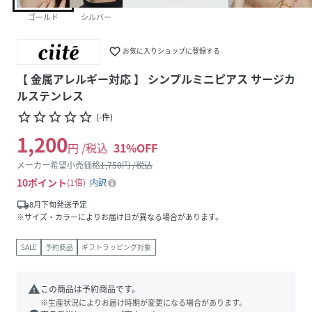
ゴールド
シルバー
favorite_border
お気に入りショップに登録する
【 金属アレルギー対応 】 シンプルミニピアス サージカ
ルステンレス
star_border
star_border
star_border
star_border
star_border
(
-
件
)
1,200
円 /税込
31
%OFF
メーカー希望小売価格
1,750
円 /税込
10
ポイント
1倍
内訳
local_shipping
8月下旬発送予定
※サイズ・カラーによりお届け日が異なる場合があります。
SALE
予約商品
ギフトラッピング対象
warning
この商品は予約商品です。
※生産状況によりお届け時期が変更になる場合があります。