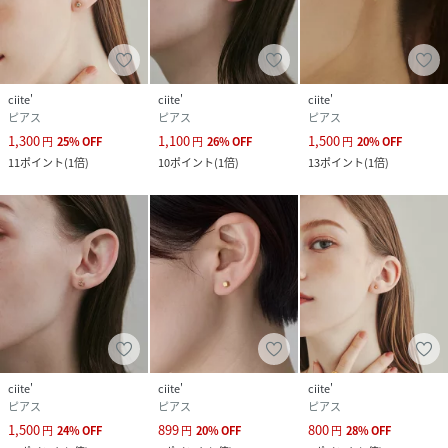
＊撮影環境によりスマートフォン、パソコンなどの画面上と
実物では多少色味が異なることがございます。
＊商品の特性上、色や形に多少の個体差がございますので予
めご了承ください。
ciite'
ciite'
ciite'
ピアス
ピアス
ピアス
※アレルギーの原因はさまざまです。
1,300
1,100
1,500
円
25
%
OFF
円
26
%
OFF
円
20
%
OFF
サージカルステンレスはアレルギーが起きにくい素材ではあ
11
ポイント
(
1倍
)
10
ポイント
(
1倍
)
13
ポイント
(
1倍
)
りますが、すべての方にアレルギーが起きないことをお約束
するものではありません。予めご了承くださいませ。またア
レルギーが出た場合は使用をお控え頂くようにお願いいたし
ます。
性別タイプ
レディース
素材
サージカルステンレス
ciite'
ciite'
ciite'
サイズ
free
ピアス
ピアス
ピアス
1,500
899
800
円
24
%
OFF
円
20
%
OFF
円
28
%
OFF
品番
KR8420_hpy1024