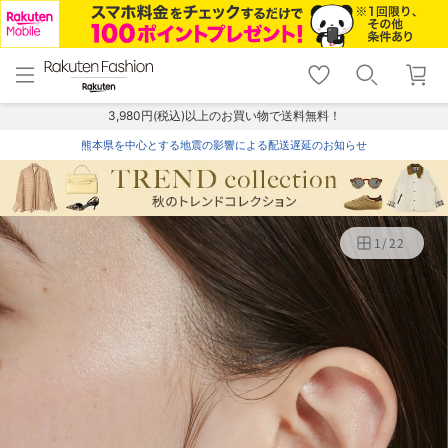
menu
home
search
favorite_border
shopping_cart
lock_outline
メニュー
トップ
検索
お気に入り
カート
ログイン
3,980円(税込)以上のお買い物で送料無料！
熊本県を中心とする地震の影響による配送遅延のお知らせ
1
/
22