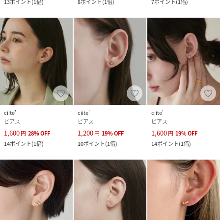
(
hpy1024-1-16 KR8420
)
13
ポイント
(
1倍
)
8
ポイント
(
1倍
)
7
ポイント
(
1倍
)
ciite'
ciite'
ciite'
ピアス
ピアス
ピアス
1,600
1,200
1,600
円
28
%
OFF
円
19
%
OFF
円
19
%
OFF
14
ポイント
(
1倍
)
10
ポイント
(
1倍
)
14
ポイント
(
1倍
)