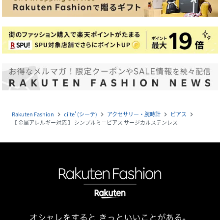
Rakuten Fashion
ciite' (シーテ)
アクセサリー・腕時計
ピアス
navigate_next
navigate_next
navigate_next
navigate_next
【 金属アレルギー対応 】 シンプルミニピアス サージカルステンレス