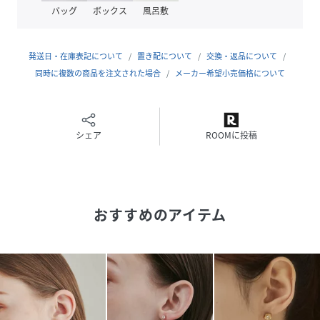
金属アレルギーの方でもご使用いただけるのが最大のメリッ
バッグ
ボックス
風呂敷
トです。
発送日・在庫表記について
置き配について
交換・返品について
◆商品説明◆
同時に複数の商品を注文された場合
メーカー希望小売価格について
シンプルながらも付けたときのバランスにこだわったミニピ
アス。
程よいサイズ感とデザインで、どんなコーディネートにも合
わせやすい優秀アイテムです。
シェア
ROOMに投稿
軸（シャフト）：20ゲージ
おすすめのアイテム
◆ciite'(シーテ）◆
フランス語で「街」を意味する「cite'」に由来。
付けたときのシルエットやバランスにこだわった、すこしの
個性と遊び心を演出するデイリーユースアイテムを展開しま
す。