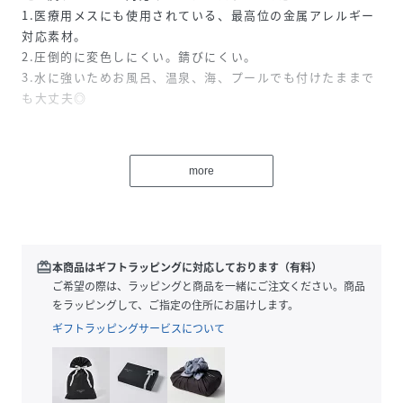
1.医療用メスにも使用されている、最高位の金属アレルギー
対応素材。
2.圧倒的に変色しにくい。錆びにくい。
3.水に強いためお風呂、温泉、海、プールでも付けたままで
も大丈夫◎
金属アレルギーの方はもちろん、そうでない方にも「いつで
もつけっぱなしで大丈夫!肌に優しい！」と大人気な素材で
more
す。
【サージカルステンレスとは？】
サージカルステンレス素材とは、サージカル＝医療用の、ス
redeem
本商品はギフトラッピングに対応しております（有料）
テンレススティール＝錆びない鋼鉄、という2つの言葉を合
ご希望の際は、ラッピングと商品を一緒にご注文ください。商品
わせて作られた造語です。
をラッピングして、ご指定の住所にお届けします。
腐食しにくい素材で、医療用のメスなどの医療用器具や、ハ
ギフトラッピングサービスについて
サミなどにも使われています。
変色しにくい上に、お風呂、温泉、プール、海など水に強く
錆びにくいのが特徴。