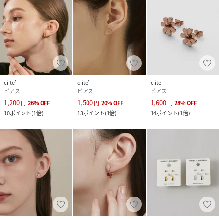
ciite'
ciite'
ciite'
ピアス
ピアス
ピアス
1,200
1,500
1,600
円
26
%
OFF
円
20
%
OFF
円
28
%
OFF
10
ポイント
(
1倍
)
13
ポイント
(
1倍
)
14
ポイント
(
1倍
)