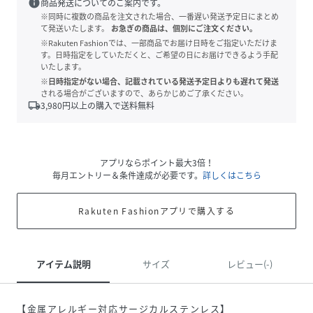
info
商品発送についてのご案内です。
※同時に複数の商品を注文された場合、一番遅い発送予定日にまとめ
て発送いたします。
お急ぎの商品は、個別にご注文ください。
※Rakuten Fashionでは、一部商品でお届け日時をご指定いただけま
す。日時指定をしていただくと、ご希望の日にお届けできるよう手配
いたします。
※日時指定がない場合、記載されている発送予定日よりも遅れて発送
される場合がございますので、あらかじめご了承ください。
local_shipping
3,980
円以上の購入で送料無料
アプリならポイント最大3倍！
毎月エントリー＆条件達成が必要です。
詳しくはこちら
Rakuten Fashionアプリで購入する
アイテム説明
サイズ
レビュー(-)
【金属アレルギー対応サージカルステンレス】