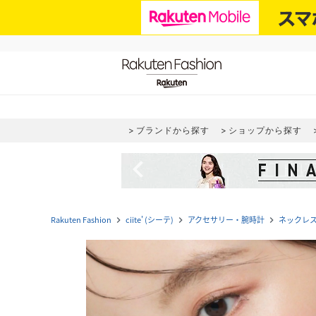
ブランドから探す
ショップから探す
navigate_before
Rakuten Fashion
ciite' (シーテ)
アクセサリー・腕時計
ネックレ
navigate_next
navigate_next
navigate_next