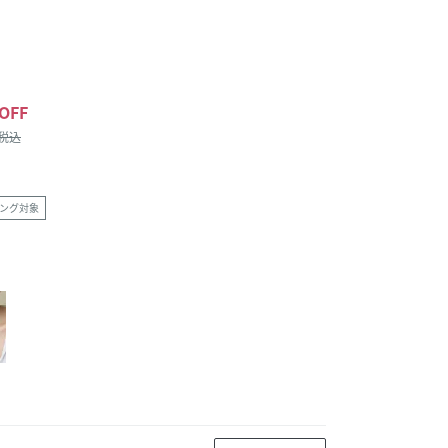
OFF
/税込
ング対象