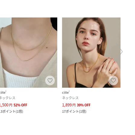
ciite'
ciite'
ciite'
ネックレス
ネックレス
ネッ
1,500
1,899
2,000
円
52
%
OFF
円
39
%
OFF
13
ポイント
(
1倍
)
17
ポイント
(
1倍
)
18
ポ