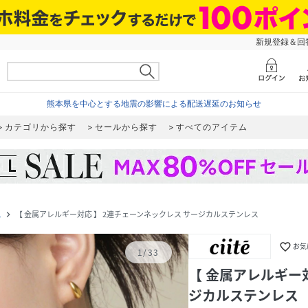
新規登録＆回答
熊本県を中心とする地震の影響による配送遅延のお知らせ
カテゴリから探す
セールから探す
すべてのアイテム
ス
【 金属アレルギー対応 】 2連チェーンネックレス サージカルステンレス
navigate_next
favorite_border
お気
1
/
33
【 金属アレルギー
ジカルステンレス