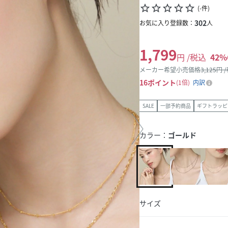
star_border
star_border
star_border
star_border
star_border
(
-
件
)
302
お気に入り登録数：
人
1,799
円 /税込
42
%
メーカー希望小売価格
3,125
円 
16
ポイント
1倍
内訳
SALE
一部予約商品
ギフトラッピ
カラー：
ゴールド
サイズ