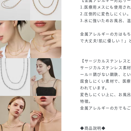
【金属アレルギー対応サ
1.医療用メスにも使用さ
2.圧倒的に変色しにくい
3.水に強いためお風呂、
金属アレルギーの方はも
で大丈夫!肌に優しい！」
【サージカルステンレス
サージカルステンレス素
ール＝錆びない鋼鉄、とい
腐食しにくい素材で、医
われています。
変色しにくい上に、お風
特徴。
金属アレルギーの方でも
◆商品説明◆