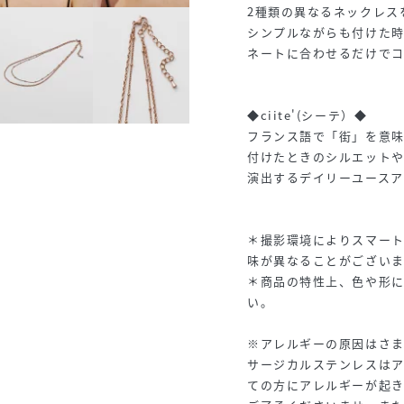
2種類の異なるネックレス
シンプルながらも付けた
ネートに合わせるだけで
◆ciite'(シーテ）◆
フランス語で「街」を意味す
付けたときのシルエット
演出するデイリーユースア
＊撮影環境によりスマー
味が異なることがございま
＊商品の特性上、色や形
い。
※アレルギーの原因はさ
サージカルステンレスは
ての方にアレルギーが起