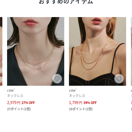
おすすめのアイテム
ciite'
ciite'
ネックレス
ネックレス
2,979
1,799
円
27
%
OFF
円
34
%
OFF
27
ポイント
(
1倍
)
16
ポイント
(
1倍
)