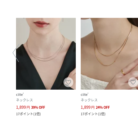
ciite'
ciite'
ネックレス
ネックレス
1,899
1,899
円
39
%
OFF
円
24
%
OFF
17
ポイント
(
1倍
)
17
ポイント
(
1倍
)