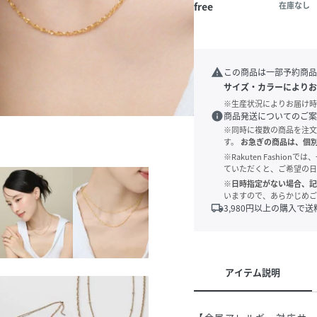
free
在庫なし
warning
この商品は一部予約商品
サイズ・カラーによりお
※生産状況によりお届け時
info
商品発送についてのご案
※同時に複数の商品を注文
す。
お急ぎの商品は、個
※Rakuten Fashi
ていただくと、ご希望の日
※日時指定がない場合、記
いますので、あらかじめご
local_shipping
3,980
円以上の購入で送
アイテム説明