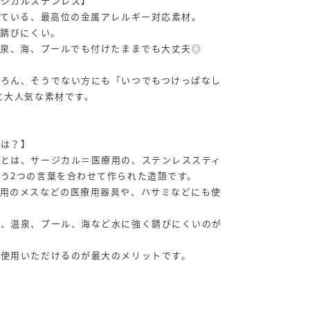
ージカルステンレス】
れている、最高位の金属アレルギー対応素材。
。錆びにくい。
温泉、海、プールでも付けたままでも大丈夫◎
ちろん、そうでない方にも「いつでもつけっぱなし
と大人気な素材です。
とは？】
材とは、サージカル＝医療用の、ステンレススティ
う2つの言葉を合わせて作られた造語です。
療用のメスなどの医療用器具や、ハサミなどにも使
呂、温泉、プール、海など水に強く錆びにくいのが
ご使用いただけるのが最大のメリットです。