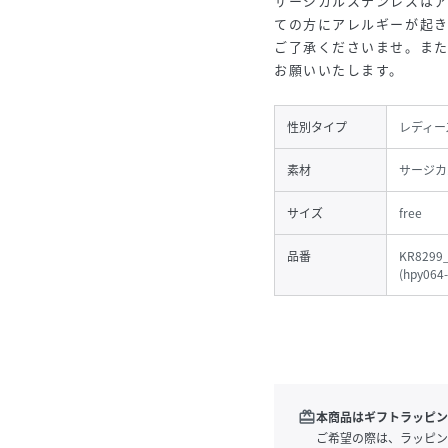
サージカルステンレスは
ての方にアレルギーが起
ご了承くださいませ。ま
お願いいたします。
性別タイプ
レディー
素材
サージカ
サイズ
free
品番
KR8299
(
hpy064
redeem
本商品はギフトラッピン
ご希望の際は、ラッピン