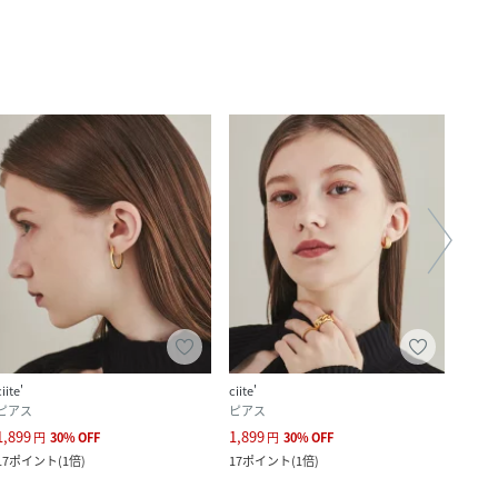
ciite'
ciite'
ciite'
ピアス
ピアス
ピア
1,899
1,899
1,799
円
30
%
OFF
円
30
%
OFF
17
ポイント
(
1倍
)
17
ポイント
(
1倍
)
16
ポ