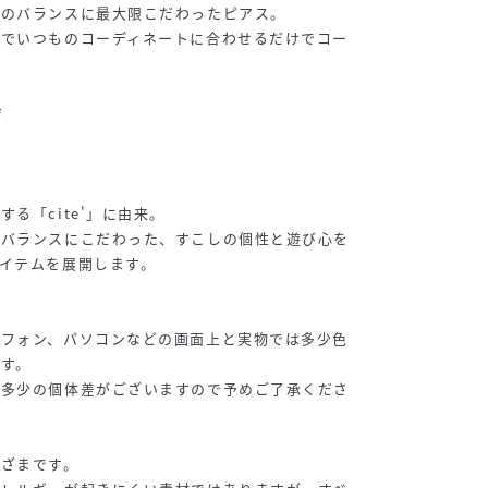
時のバランスに最大限こだわったピアス。
ンでいつものコーディネートに合わせるだけでコー
◎
ジ
る「cite'」に由来。
やバランスにこだわった、すこしの個性と遊び心を
イテムを展開します。
トフォン、パソコンなどの画面上と実物では多少色
す。
に多少の個体差がございますので予めご了承くださ
まざまです。