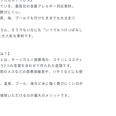
れている、最高位の金属アレルギー対応素材。
。錆びにくい。
温泉、海、プールでも付けたままでも大丈夫◎
ちろん、そうでない方にも「いつでもつけっぱなし
と大人気な素材です。
とは？】
材とは、サージカル＝医療用の、ステンレススティ
う2つの言葉を合わせて作られた造語です。
療用のメスなどの医療用器具や、ハサミなどにも使
呂、温泉、プール、海など水に強く錆びにくいのが
ご使用いただけるのが最大のメリットです。