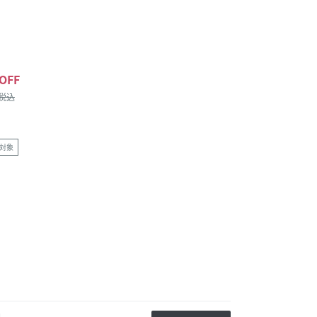
OFF
/税込
対象
中