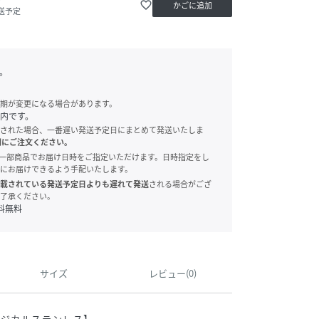
favorite_border
かごに追加
送予定
。
期が変更になる場合があります。
内です。
された場合、一番遅い発送予定日にまとめて発送いたしま
別にご注文ください。
onでは、一部商品でお届け日時をご指定いただけます。日時指定をし
にお届けできるよう手配いたします。
載されている発送予定日よりも遅れて発送
される場合がござ
了承ください。
料無料
サイズ
レビュー(0)
ージカルステンレス】