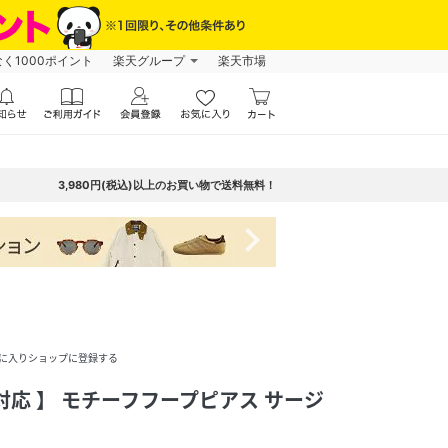
なく1000ポイント
楽天グループ
楽天市場
3,980円(税込)以上のお買い物で送料無料！
navigate_next
に入りショップに登録する
対応 】 モチーフフープピアス サージ