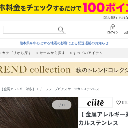
[楽天銀行]もれ
熊本県を中心とする地震の影響による配送遅延のお知らせ
カテゴリから探す
セールから探す
すべてのアイテム
【 金属アレルギー対応 】 モチーフフープピアス サージカルステンレス
favorite_border
お気
1
/
11
【 金属アレルギー
カルステンレス