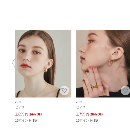
ciite'
ciite'
ピアス
ピアス
1,699
1,799
円
24
%
OFF
円
28
%
OFF
15
ポイント
(
1倍
)
16
ポイント
(
1倍
)