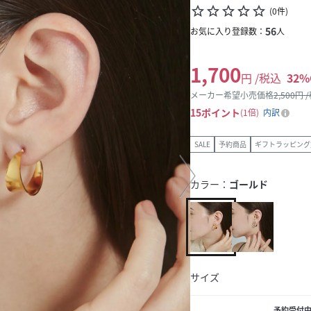
star_border
star_border
star_border
star_border
star_border
(
0
件
)
56
お気に入り登録数：
人
1,700
円 /税込
32
%
メーカー希望小売価格
2,500
円 
15
ポイント
1倍
内訳
SALE
予約商品
ギフトラッピング
カラー：
ゴールド
サイズ
予約受付