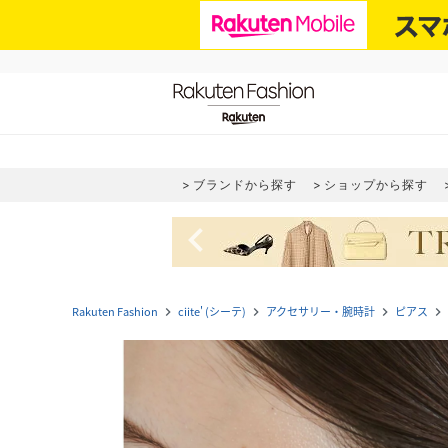
ブランドから探す
ショップから探す
navigate_before
Rakuten Fashion
ciite' (シーテ)
アクセサリー・腕時計
ピアス
navigate_next
navigate_next
navigate_next
navigate_next