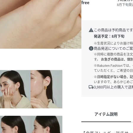
free
8月下旬発
warning
この商品は予約商品です
発送予定：
8月下旬
※生産状況によりお届け時
info
商品発送についてのご案
※同時に複数の商品を注文
す。
お急ぎの商品は、個
※Rakuten Fashi
ていただくと、ご希望の日
※日時指定がない場合、記
いますので、あらかじめご
local_shipping
3,980
円以上の購入で送
アイテム説明
【金属アレルギー対応サ