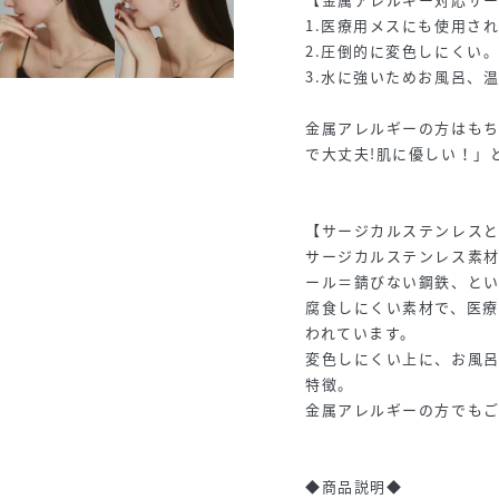
1.医療用メスにも使用さ
2.圧倒的に変色しにくい
3.水に強いためお風呂、
金属アレルギーの方はも
で大丈夫!肌に優しい！」
【サージカルステンレス
サージカルステンレス素
ール＝錆びない鋼鉄、とい
腐食しにくい素材で、医
われています。
変色しにくい上に、お風
特徴。
金属アレルギーの方でも
◆商品説明◆