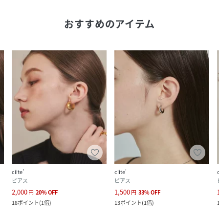
おすすめのアイテム
ciite'
ciite'
ピアス
ピアス
2,000
1,500
円
20
%
OFF
円
33
%
OFF
18
ポイント
(
1倍
)
13
ポイント
(
1倍
)