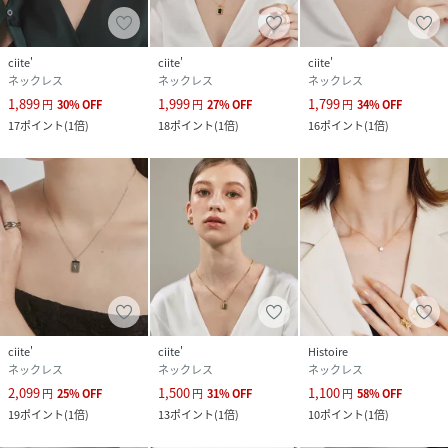
めご了承ください。
※アレルギーの原因はさまざまです。
ciite'
ciite'
ciite'
サージカルステンレスはアレルギーが起きにくい素材ではあ
ネックレス
ネックレス
ネックレス
りますが、すべての方にアレルギーが起きないことをお約束
1,899
1,999
1,799
円
30
%
OFF
円
27
%
OFF
円
34
%
OFF
するものではありません。予めご了承くださいませ。またア
17
ポイント
(
1倍
)
18
ポイント
(
1倍
)
16
ポイント
(
1倍
)
レルギーが出た場合は使用をお控え頂くようにお願いいたし
ます。
性別タイプ
レディース
素材
サージカルステンレス
サイズ
free
品番
KR8270_hpy1068
ciite'
ciite'
Histoire
(
hpy1068-1-16 KR8270
)
ネックレス
ネックレス
ネックレス
2,099
1,500
1,100
円
25
%
OFF
円
31
%
OFF
円
58
%
OFF
19
ポイント
(
1倍
)
13
ポイント
(
1倍
)
10
ポイント
(
1倍
)