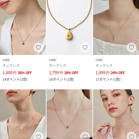
ciite'
ciite'
ciite'
ネックレス
ネックレス
ネックレス
1,600
1,799
1,899
円
36
%
OFF
円
28
%
OFF
円
24
%
OFF
14
ポイント
(
1倍
)
16
ポイント
(
1倍
)
17
ポイント
(
1倍
)