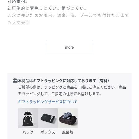
対応素材。
2.圧倒的に変色しにくい。錆びにくい。
3.水に強いためお風呂、温泉、海、プールでも付けたままで
も大丈夫◎
金属アレルギーの方はもちろん、そうでない方にも「いつで
もつけっぱなしで大丈夫!肌に優しい！」と大人気な素材で
more
す。
【サージカルステンレスとは？】
サージカルステンレス素材とは、サージカル＝医療用の、ス
redeem
本商品はギフトラッピングに対応しております（有料）
テンレススティール＝錆びない鋼鉄、という2つの言葉を合
ご希望の際は、ラッピングと商品を一緒にご注文ください。商品
わせて作られた造語です。
をラッピングして、ご指定の住所にお届けします。
腐食しにくい素材で、医療用のメスなどの医療用器具や、ハ
ギフトラッピングサービスについて
サミなどにも使われています。
変色しにくい上に、お風呂、温泉、プール、海など水に強く
錆びにくいのが特徴。
金属アレルギーの方でもご使用いただけるのが最大のメリッ
バッグ
ボックス
風呂敷
トです。