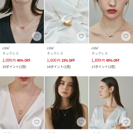
ciite'
ciite'
ciite'
ネックレス
ネックレス
ネックレス
2,099
1,600
1,899
円
40
%
OFF
円
15
%
OFF
円
45
%
OFF
19
ポイント
(
1倍
)
14
ポイント
(
1倍
)
17
ポイント
(
1倍
)