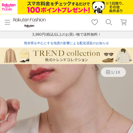
menu
home
search
favorite_border
shopping_cart
lock_outline
メニュー
トップ
検索
お気に入り
カート
ログイン
3,980円(税込)以上のお買い物で送料無料！
熊本県を中心とする地震の影響による配送遅延のお知らせ
1
/
19