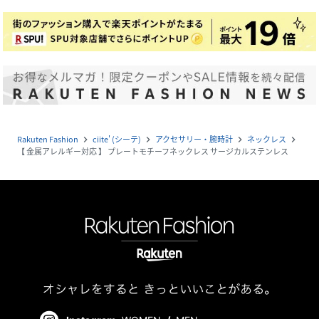
Rakuten Fashion
ciite' (シーテ)
アクセサリー・腕時計
ネックレス
navigate_next
navigate_next
navigate_next
navigate_next
【 金属アレルギー対応 】 プレートモチーフネックレス サージカルステンレス