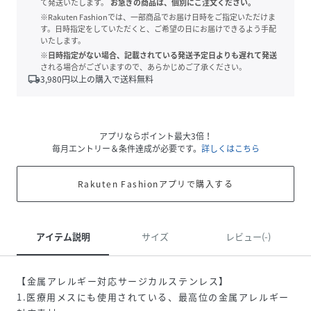
て発送いたします。
お急ぎの商品は、個別にご注文ください。
※Rakuten Fashionでは、一部商品でお届け日時をご指定いただけま
す。日時指定をしていただくと、ご希望の日にお届けできるよう手配
いたします。
※日時指定がない場合、記載されている発送予定日よりも遅れて発送
される場合がございますので、あらかじめご了承ください。
local_shipping
3,980
円以上の購入で送料無料
アプリならポイント最大3倍！
毎月エントリー＆条件達成が必要です。
詳しくはこちら
Rakuten Fashionアプリで購入する
アイテム説明
サイズ
レビュー(-)
【金属アレルギー対応サージカルステンレス】
1.医療用メスにも使用されている、最高位の金属アレルギー