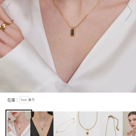
在庫：
free
あり