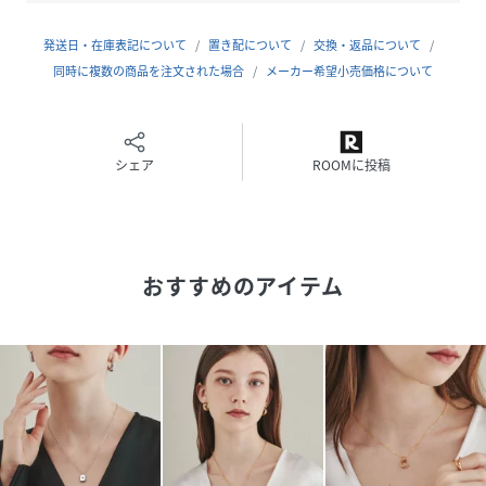
発送日・在庫表記について
置き配について
交換・返品について
◆商品説明◆
同時に複数の商品を注文された場合
メーカー希望小売価格について
シンプルながらも付けたときのバランスにこだわったプレー
トモチーフネックレス。
程よいサイズ感とデザインで、どんなコーディネートにも合
わせやすい優秀アイテムです。
シェア
ROOMに投稿
◆ciite'(シーテ）◆
フランス語で「街」を意味する「ciite'」に由来。
おすすめのアイテム
付けたときのシルエットやバランスにこだわった、すこしの
個性と遊び心を演出するデイリーユースアイテムを展開しま
す。
＊撮影環境によりスマートフォン、パソコンなどの画面上と
実物では多少色味が異なることがございます。
＊商品の特性上、色や形に多少の個体差がございますので予