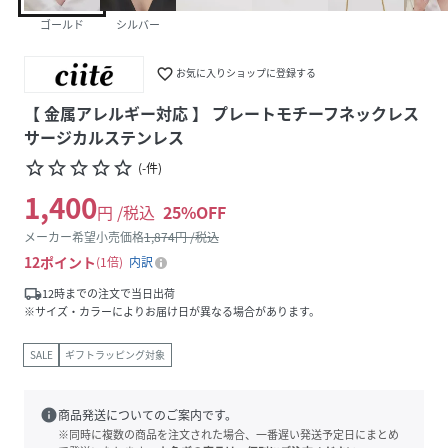
ゴールド
シルバー
favorite_border
お気に入りショップに登録する
【 金属アレルギー対応 】 プレートモチーフネックレス
サージカルステンレス
star_border
star_border
star_border
star_border
star_border
(
-
件
)
1,400
円 /税込
25
%OFF
メーカー希望小売価格
1,874
円 /税込
12
ポイント
1倍
内訳
local_shipping
12時までの注文で当日出荷
※サイズ・カラーによりお届け日が異なる場合があります。
SALE
ギフトラッピング対象
info
商品発送についてのご案内です。
※同時に複数の商品を注文された場合、一番遅い発送予定日にまとめ