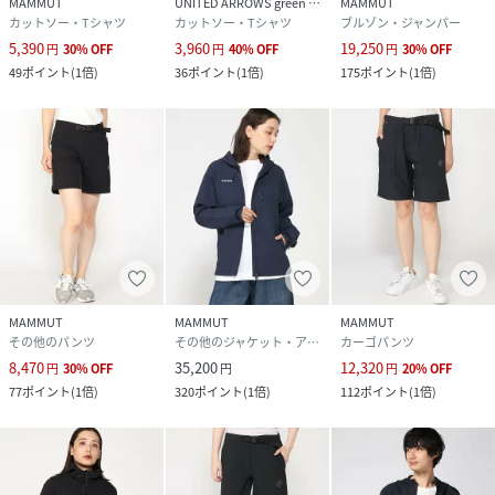
MAMMUT
UNITED ARROWS green label relaxing
MAMMUT
カットソー・Tシャツ
カットソー・Tシャツ
ブルゾン・ジャンパー
5,390
3,960
19,250
円
30
%
OFF
円
40
%
OFF
円
30
%
OFF
49
ポイント
(
1倍
)
36
ポイント
(
1倍
)
175
ポイント
(
1倍
)
MAMMUT
MAMMUT
MAMMUT
その他のパンツ
その他のジャケット・アウター
カーゴパンツ
8,470
35,200
12,320
円
30
%
OFF
円
円
20
%
OFF
77
ポイント
(
1倍
)
320
ポイント
(
1倍
)
112
ポイント
(
1倍
)