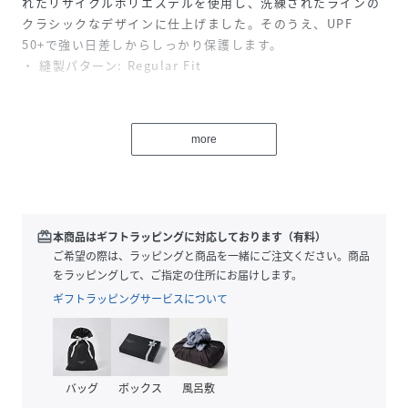
れたリサイクルポリエステルを使用し、洗練されたラインの
クラシックなデザインに仕上げました。そのうえ、UPF
50+で強い日差しからしっかり保護します。
・ 縫製パターン: Regular Fit
特徴
・ 100%リサイクルのポリエステル
more
・ 肌にソフトな伸縮性のある素材を使用
・ カラーにより異なるプリント
・ 手入れが簡単
※Rakuten Fashionでの販売表記サイズは、アパレル：
redeem
本商品はギフトラッピングに対応しております（有料）
EUROSサイズ、シューズ：UKサイズとなります。
ご希望の際は、ラッピングと商品を一緒にご注文ください。商品
モデル身長：164cm 着用サイズ：black PRT1,marine
をラッピングして、ご指定の住所にお届けします。
PRT1/S white PRT1/M
ギフトラッピングサービスについて
性別タイプ
レディース
原産国
ベトナム
バッグ
ボックス
風呂敷