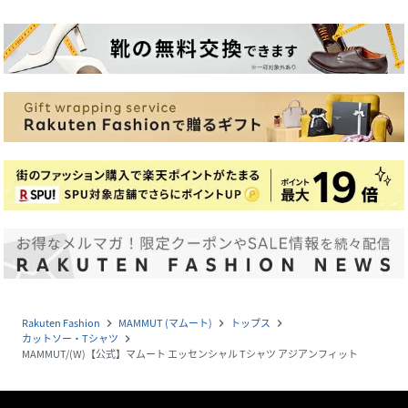
Rakuten Fashion
MAMMUT (マムート)
トップス
navigate_next
navigate_next
navigate_next
カットソー・Tシャツ
navigate_next
MAMMUT/(W)【公式】マムート エッセンシャル Tシャツ アジアンフィット