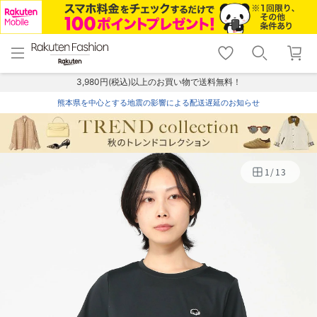
menu
home
search
favorite_border
shopping_cart
lock_outline
メニュー
トップ
検索
お気に入り
カート
ログイン
3,980円(税込)以上のお買い物で送料無料！
熊本県を中心とする地震の影響による配送遅延のお知らせ
1
/
13