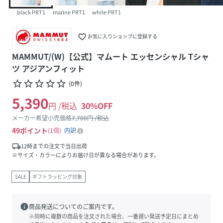
black PRT1
marine PRT1
white PRT1
favorite_border
お気に入りショップに登録する
MAMMUT/(W)【公式】マムート エッセンシャル Tシャ
ツ アジアンフィット
star_border
star_border
star_border
star_border
star_border
(
0
件
)
5,390
円 /税込
30
%OFF
メーカー希望小売価格
7,700
円 /税込
49
ポイント
1倍
内訳
local_shipping
12時までの注文で当日出荷
※サイズ・カラーによりお届け日が異なる場合があります。
SALE
ギフトラッピング対象
info
商品発送についてのご案内です。
※同時に複数の商品を注文された場合、一番遅い発送予定日にまとめ