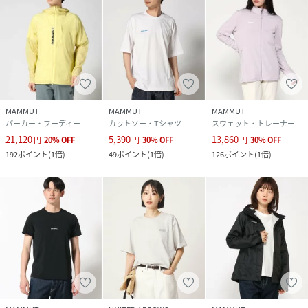
MAMMUT
MAMMUT
MAMMUT
パーカー・フーディー
カットソー・Tシャツ
スウェット・トレーナー
21,120
5,390
13,860
円
20
%
OFF
円
30
%
OFF
円
30
%
OFF
192
ポイント
(
1倍
)
49
ポイント
(
1倍
)
126
ポイント
(
1倍
)