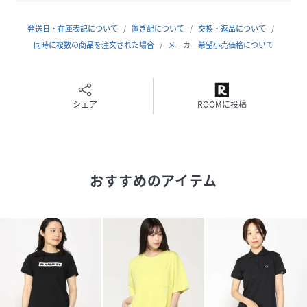
素材
メイン布地:ポリエステル100%
発送日・在庫表記について
置き配について
交換・返品について
サイズ
S、M、L
同時に複数の商品を注文された場合
メーカー希望小売価格について
クリーニング
洗濯機洗い可
品番
KQ4860_1017
シェア
ROOMに投稿
(
1017-05090-026-001 KQ4860
)
おすすめのアイテム