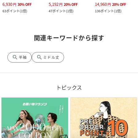
6,930
5,192
14,960
円
30
%
OFF
円
20
%
OFF
円
20
%
OFF
63
ポイント
(
1倍
)
47
ポイント
(
1倍
)
136
ポイント
(
1倍
)
関連キーワードから探す
search
search
半袖
ミドル丈
トピックス