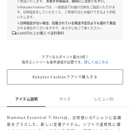
て発送いたします。
お急ぎの商品は、個別にご注文ください。
※Rakuten Fashionでは、一部商品でお届け日時をご指定いただけま
す。日時指定をしていただくと、ご希望の日にお届けできるよう手配
いたします。
※日時指定がない場合、記載されている発送予定日よりも遅れて発送
される場合がございますので、あらかじめご了承ください。
local_shipping
3,980
円以上の購入で送料無料
アプリならポイント最大3倍！
毎月エントリー＆条件達成が必要です。
詳しくはこちら
Rakuten Fashionアプリで購入する
アイテム説明
サイズ
レビュー(0)
Mammut Essential T-Shirtは、日常使いのTシャツに高機
能をプラスした、新しい定番アイテム。ソフトで速乾性に優