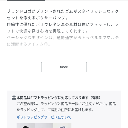
ブランドロゴがプリントされたゴムがスタイリッシュなアク
セントを添えるボクサーパンツ。
伸縮性に優れたポリウレタン混の素材は体にフィットし、ソ
フトで快適な穿き心地を実現してくれます。
ベーシックなデザインは、通勤通学からトラベルまでマルチ
に活躍するアイテム◎。
性別タイプ
メンズ
more
原産国
ベトナム
素材
本体:ポリエステル90%
ポリウレタン10%
ゴム部分:ポリエステル90%
redeem
本商品はギフトラッピングに対応しております（有料）
ポリウレタン10%
ご希望の際は、ラッピングと商品を一緒にご注文ください。商品
をラッピングして、ご指定の住所にお届けします。
サイズ
M、L、LL
ギフトラッピングサービスについて
クリーニング
洗濯機洗い可（ネット使用）