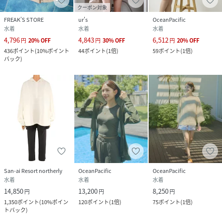
クーポン対象
FREAK’S STORE
ur's
OceanPacific
水着
水着
水着
4,796
4,843
6,512
円
20
%
OFF
円
30
%
OFF
円
20
%
OFF
436
ポイント
(
10%ポイント
44
ポイント
(
1倍
)
59
ポイント
(
1倍
)
バック
)
San-ai Resort northerly
OceanPacific
OceanPacific
水着
水着
水着
14,850
13,200
8,250
円
円
円
1,350
ポイント
(
10%ポイン
120
ポイント
(
1倍
)
75
ポイント
(
1倍
)
トバック
)