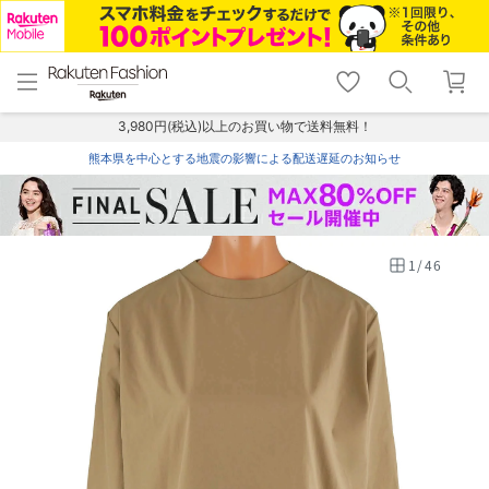
menu
home
search
favorite_border
shopping_cart
lock_outline
メニュー
トップ
検索
お気に入り
カート
ログイン
3,980円(税込)以上のお買い物で送料無料！
熊本県を中心とする地震の影響による配送遅延のお知らせ
1
/
46