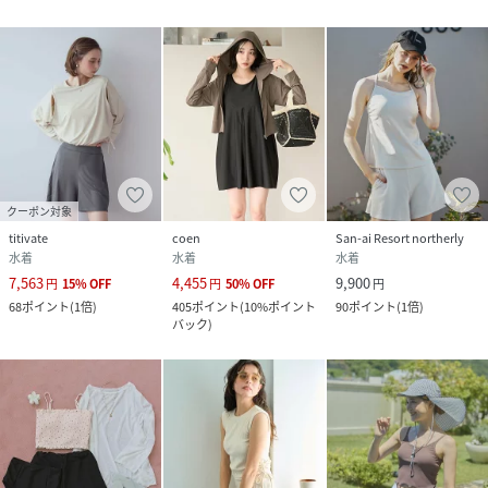
クーポン対象
titivate
coen
San-ai Resort northerly
水着
水着
水着
7,563
4,455
9,900
円
15
%
OFF
円
50
%
OFF
円
68
ポイント
(
1倍
)
405
ポイント
(
10%ポイント
90
ポイント
(
1倍
)
バック
)