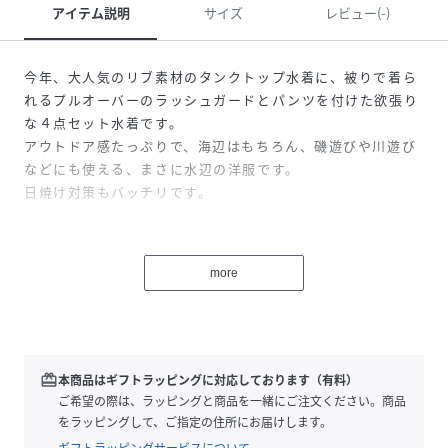
アイテム説明
サイズ
レビュー(-)
今年、大人気のリブ素材のタンクトップ水着に、被りで着ら
れるプルオーバーのラッシュガードとパンツを付けた欲張り
な４点セット水着です。
アウトドア感たっぷりで、海辺はもちろん、磯遊びや川遊び
などにも使える、まさに水辺の洋服です。
日焼け対策もバッチリです。
性別タイプ
レディース
more
原産国
中国
素材
水着:ポリエステル95%
ポリウレタン5%
Tシャツ・パンツ:ナイロン92%
redeem
本商品はギフトラッピングに対応しております（有料）
ポリウレタン8%
ご希望の際は、ラッピングと商品を一緒にご注文ください。商品
をラッピングして、ご指定の住所にお届けします。
サイズ
9M、13L、11L
ギフトラッピングサービスについて