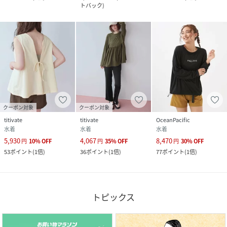
トバック
)
クーポン対象
クーポン対象
titivate
titivate
OceanPacific
水着
水着
水着
5,930
4,067
8,470
円
10
%
OFF
円
35
%
OFF
円
30
%
OFF
53
ポイント
(
1倍
)
36
ポイント
(
1倍
)
77
ポイント
(
1倍
)
トピックス