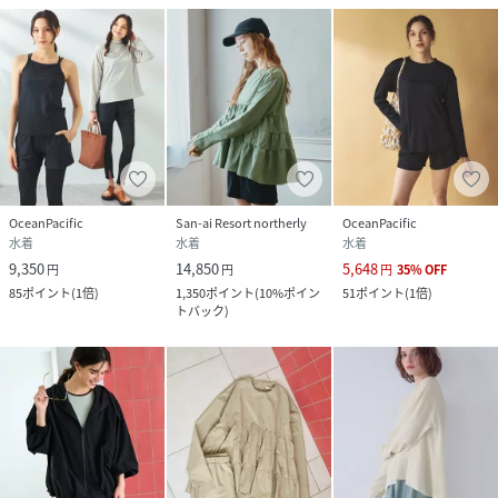
OceanPacific
San-ai Resort northerly
OceanPacific
水着
水着
水着
9,350
14,850
5,648
円
円
円
35
%
OFF
85
ポイント
(
1倍
)
1,350
ポイント
(
10%ポイン
51
ポイント
(
1倍
)
トバック
)