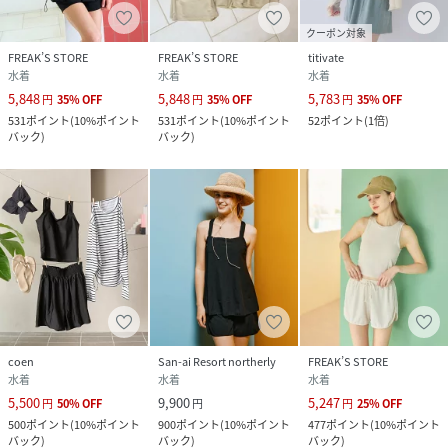
クーポン対象
FREAK’S STORE
FREAK’S STORE
titivate
水着
水着
水着
5,848
5,848
5,783
円
35
%
OFF
円
35
%
OFF
円
35
%
OFF
531
ポイント
(
10%ポイント
531
ポイント
(
10%ポイント
52
ポイント
(
1倍
)
バック
)
バック
)
coen
San-ai Resort northerly
FREAK’S STORE
水着
水着
水着
5,500
9,900
5,247
円
50
%
OFF
円
円
25
%
OFF
500
ポイント
(
10%ポイント
900
ポイント
(
10%ポイント
477
ポイント
(
10%ポイント
バック
)
バック
)
バック
)