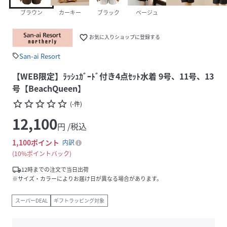
ブラウン
カーキー
ブラック
ベージュ
favorite_border
お気に入りショップに登録する
San-ai Resort
sell
【WEB限定】ﾗｯｼｭｶﾞｰﾄﾞ付き4点ｾｯﾄ水着 9号、11号、13
号【BeachQueen】
star_border
star_border
star_border
star_border
star_border
(
-
件
)
12,100
円 /税込
1,100
ポイント
内訳
10%ポイントバック
local_shipping
12時までの注文で当日出荷
※サイズ・カラーによりお届け日が異なる場合があります。
スーパーDEAL
ギフトラッピング対象