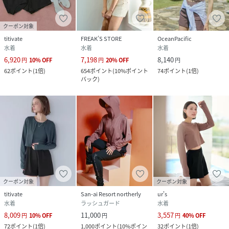
クーポン対象
titivate
FREAK’S STORE
OceanPacific
水着
水着
水着
6,920
7,198
8,140
円
10
%
OFF
円
20
%
OFF
円
62
ポイント
(
1倍
)
654
ポイント
(
10%ポイント
74
ポイント
(
1倍
)
バック
)
クーポン対象
クーポン対象
titivate
San-ai Resort northerly
ur's
水着
ラッシュガード
水着
8,009
11,000
3,557
円
10
%
OFF
円
円
40
%
OFF
72
ポイント
(
1倍
)
1,000
ポイント
(
10%ポイン
32
ポイント
(
1倍
)