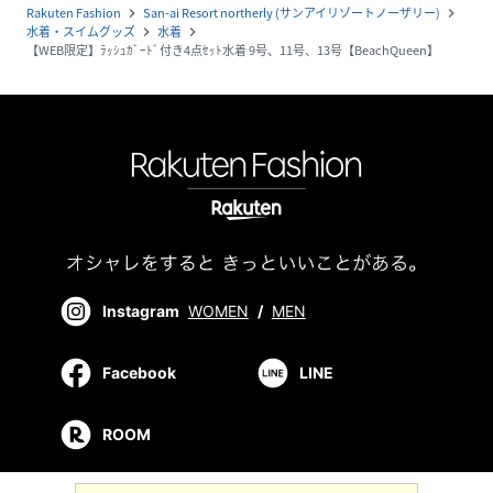
Rakuten Fashion
San-ai Resort northerly (サンアイリゾートノーザリー)
navigate_next
navigate_next
水着・スイムグッズ
水着
navigate_next
navigate_next
【WEB限定】ﾗｯｼｭｶﾞｰﾄﾞ付き4点ｾｯﾄ水着 9号、11号、13号【BeachQueen】
Instagram
WOMEN
/
MEN
Facebook
LINE
ROOM