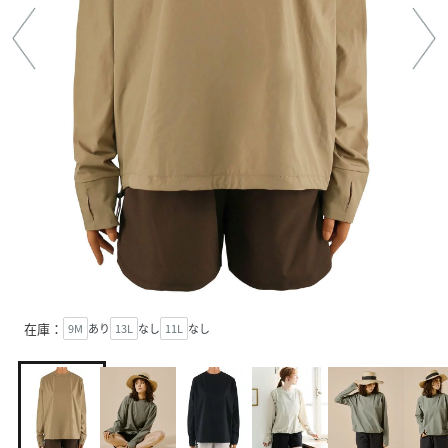
在庫：
9M
あり
13L
なし
11L
なし