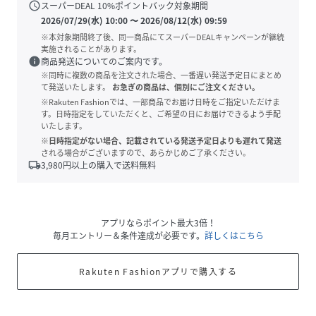
schedule
スーパーDEAL
10
%ポイントバック対象期間
2026/07/29(水) 10:00
〜
2026/08/12(水) 09:59
※本対象期間終了後、同一商品にてスーパーDEALキャンペーンが継続
実施されることがあります。
info
商品発送についてのご案内です。
※同時に複数の商品を注文された場合、一番遅い発送予定日にまとめ
て発送いたします。
お急ぎの商品は、個別にご注文ください。
※Rakuten Fashionでは、一部商品でお届け日時をご指定いただけま
す。日時指定をしていただくと、ご希望の日にお届けできるよう手配
いたします。
※日時指定がない場合、記載されている発送予定日よりも遅れて発送
される場合がございますので、あらかじめご了承ください。
local_shipping
3,980
円以上の購入で送料無料
アプリならポイント最大3倍！
毎月エントリー＆条件達成が必要です。
詳しくはこちら
Rakuten Fashionアプリで購入する