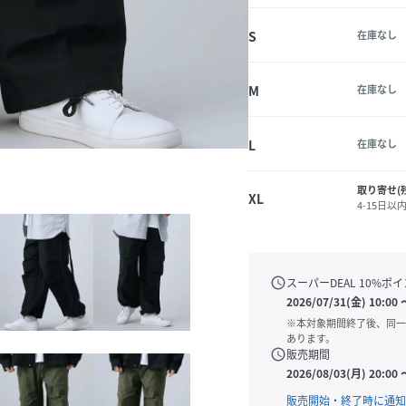
S
在庫なし
M
在庫なし
L
在庫なし
取り寄せ(
XL
4-15日以
schedule
スーパーDEAL
10
%ポイ
2026/07/31(金) 10:00
※本対象期間終了後、同一
あります。
schedule
販売期間
2026/08/03(月) 20:00
販売開始・終了時に通知