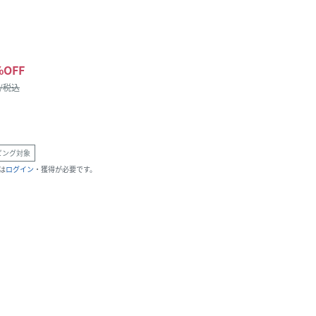
%OFF
 /税込
ピング対象
は
ログイン
・獲得が必要です。