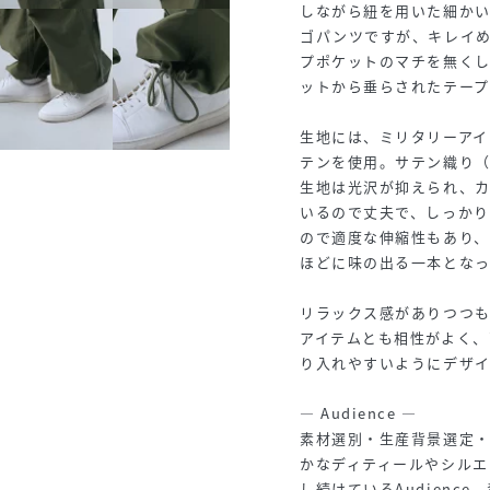
しながら紐を用いた細か
ゴパンツですが、キレイ
プポケットのマチを無く
ットから垂らされたテープ
生地には、ミリタリーア
テンを使用。サテン織り
生地は光沢が抑えられ、
いるので丈夫で、しっか
ので適度な伸縮性もあり
ほどに味の出る一本となっ
リラックス感がありつつ
アイテムとも相性がよく、
り入れやすいようにデザ
― Audience ―
素材選別・生産背景選定
かなディティールやシルエ
し続けているAudienc