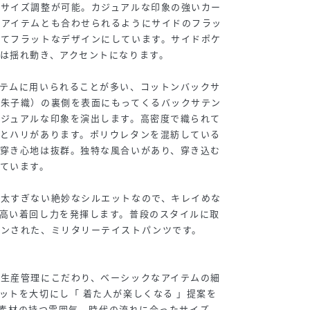
いサイズ調整が可能。カジュアルな印象の強いカー
めアイテムとも合わせられるようにサイドのフラッ
してフラットなデザインにしています。サイドポケ
は揺れ動き、アクセントになります。
イテムに用いられることが多い、コットンバックサ
（朱子織）の裏側を表面にもってくるバックサテン
カジュアルな印象を演出します。高密度で織られて
りとハリがあります。ポリウレタンを混紡している
、穿き心地は抜群。独特な風合いがあり、穿き込む
ています。
も太すぎない絶妙なシルエットなので、キレイめな
高い着回し力を発揮します。普段のスタイルに取
インされた、ミリタリーテイストパンツです。
・生産管理にこだわり、ベーシックなアイテムの細
ットを大切にし「 着た人が楽しくなる 」提案を
e。素材の持つ雰囲気、時代の流れに合ったサイズ