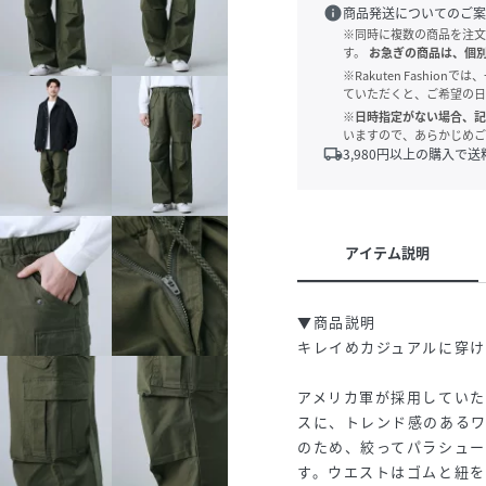
info
商品発送についてのご案
※同時に複数の商品を注文
す。
お急ぎの商品は、個
※Rakuten Fashi
ていただくと、ご希望の日
※日時指定がない場合、記
いますので、あらかじめご
local_shipping
3,980
円以上の購入で送
アイテム説明
▼商品説明
キレイめカジュアルに穿
アメリカ軍が採用していた
スに、トレンド感のある
のため、絞ってパラシュ
す。ウエストはゴムと紐