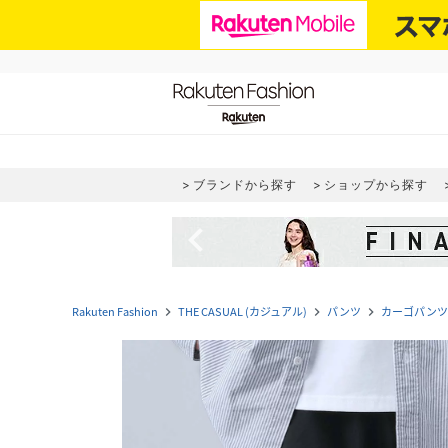
ブランドから探す
ショップから探す
navigate_before
Rakuten Fashion
THE CASUAL (カジュアル)
パンツ
カーゴパンツ
navigate_next
navigate_next
navigate_next