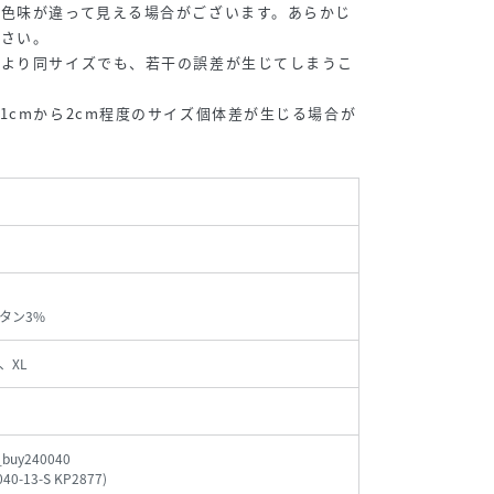
の色味が違って見える場合がございます。あらかじ
ださい。
により同サイズでも、若干の誤差が生じてしまうこ
。
1cmから2cm程度のサイズ個体差が生じる場合が
タン3%
、XL
_buy240040
040-13-S KP2877
)