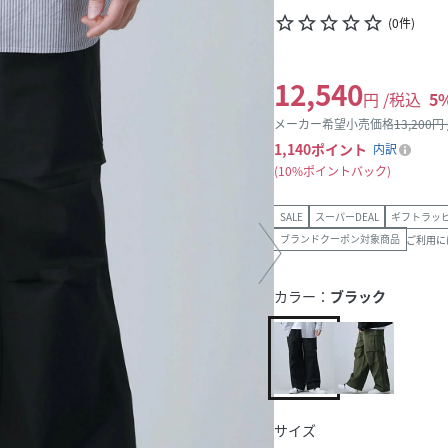
star_border
star_border
star_border
star_border
star_border
(
0
件
)
12,540
円 /税込
5
メーカー希望小売価格
13,200
円
1,140
ポイント
内訳
10%ポイントバック
SALE
スーパーDEAL
ギフトラッ
ブランドクーポン対象商品
ご利用に
カラー：
ブラック
サイズ