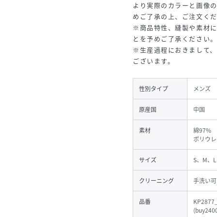
より実際のカラーと画像
めご了承の上、ご注文く
※商品特性、縫製や素材
とを予めご了承ください
※生産過程におきまして、
ございます。
性別タイプ
メンズ
原産国
中国
素材
綿97%
ポリウレ
サイズ
S、M、L
クリーニング
手洗い可
品番
KP2877
(
buy240