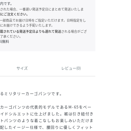
内です。
された場合、一番遅い発送予定日にまとめて発送いたしま
別にご注文ください。
onでは、一部商品でお届け日時をご指定いただけます。日時指定をし
にお届けできるよう手配いたします。
載されている発送予定日よりも遅れて発送
される場合がござ
了承ください。
料無料
サイズ
レビュー(0)
けるミリタリーカーゴパンツです。
カーゴパンツの代表的モデルであるM-65をベー
ワイドシルエットに仕上げました。裾は引き紐付き
ートパンツのような着こなしもお楽しみいただけま
を配したイージー仕様で、腰回りに優しくフィット