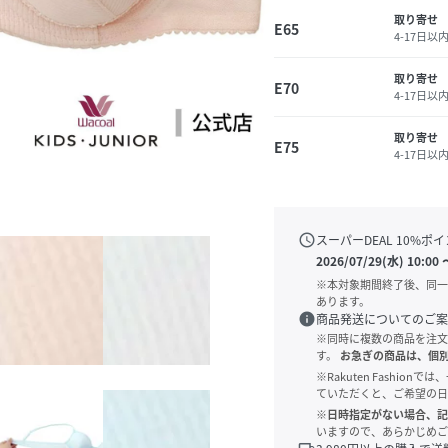
取り寄せ
E65
4-17日以
取り寄せ
E70
4-17日以
取り寄せ
E75
4-17日以
schedule
スーパーDEAL
10
%ポイ
2026/07/29(水) 10:00
※本対象期間終了後、同一
あります。
info
商品発送についてのご案
※同時に複数の商品を注文
す。
お急ぎの商品は、個
※Rakuten Fashi
ていただくと、ご希望の日
※日時指定がない場合、記
いますので、あらかじめご