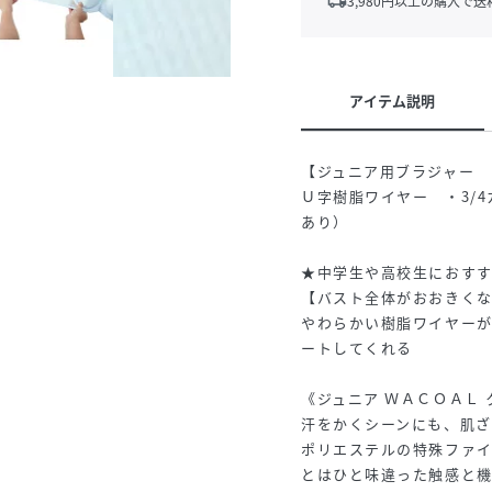
local_shipping
3,980
円以上の購入で送
アイテム説明
【ジュニア用ブラジャー 
Ｕ字樹脂ワイヤー ・3/
あり）
★中学生や高校生におす
【バスト全体がおおきく
やわらかい樹脂ワイヤー
ートしてくれる
《ジュニア ＷＡＣＯＡＬ
汗をかくシーンにも、肌
ポリエステルの特殊ファ
とはひと味違った触感と