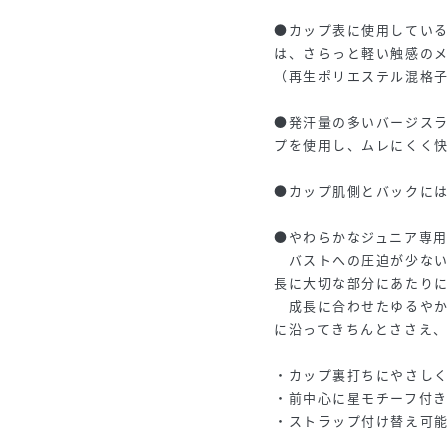
●カップ表に使用している
は、さらっと軽い触感の
（再生ポリエステル混格
●発汗量の多いバージスラ
プを使用し、ムレにくく
●カップ肌側とバックに
●やわらかなジュニア専用
バストへの圧迫が少ない
長に大切な部分にあたり
成長に合わせたゆるやか
に沿ってきちんとささえ、
・カップ裏打ちにやさし
・前中心に星モチーフ付き
・ストラップ付け替え可