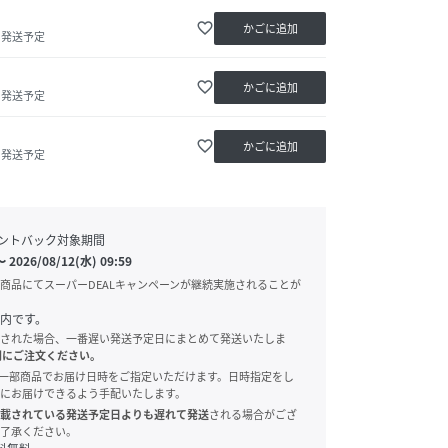
favorite_border
かごに追加
内発送予定
favorite_border
かごに追加
内発送予定
favorite_border
かごに追加
内発送予定
ントバック対象期間
〜
2026/08/12(水) 09:59
商品にてスーパーDEALキャンペーンが継続実施されることが
内です。
された場合、一番遅い発送予定日にまとめて発送いたしま
別にご注文ください。
onでは、一部商品でお届け日時をご指定いただけます。日時指定をし
にお届けできるよう手配いたします。
載されている発送予定日よりも遅れて発送
される場合がござ
了承ください。