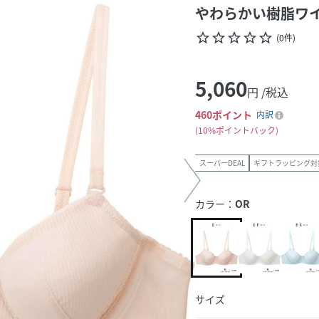
やわらかい樹脂ワ
star_border
star_border
star_border
star_border
star_border
(
0
件
)
5,060
円 /税込
460
ポイント
内訳
10%ポイントバック
スーパーDEAL
ギフトラッピング対
カラー：
OR
サイズ