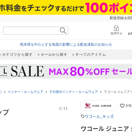
新規登録＆回答
熊本県を中心とする地震の影響による配送遅延のお知らせ
カテゴリから探す
セールから探す
すべてのアイテム
)
インナー・ルームウェア
その他のインナー・ルームウェア
ワコール ジュニア 
navigate_next
navigate_next
navigate_next
favorite_border
お気
1
/
11
ワコール_キッズ
sell
ワコール ジュニア 