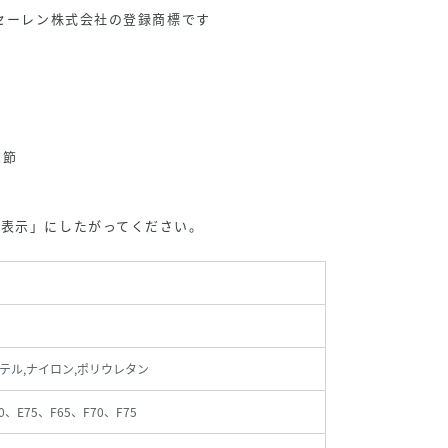
はセーレン株式会社の登録商標です
調節
い表示」にしたがってください。
テル,ナイロン,ポリウレタン
0、E75、F65、F70、F75