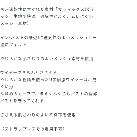
吸汗速乾性にすぐれた素材「サラマックス(R)」
メッシュ生地で快適。通気性がよく、ムレにくい
子メッシュ素材）
イン(バストの底辺)に通気性のよいメッシュテー
快適にフィット
はやわらかな肌ざわりのよいメッシュ素材を使用
ワイヤーできちんとささえる
やわらかな樹脂を使ったU字樹脂ワイヤーは、成
にくい形
な深めのカーブで、まるくふくらむバストの輪郭
バストを守ってくれる
くささえる肌ざわりのよい不織布を使用
能（ストラップレスでの着用不可）