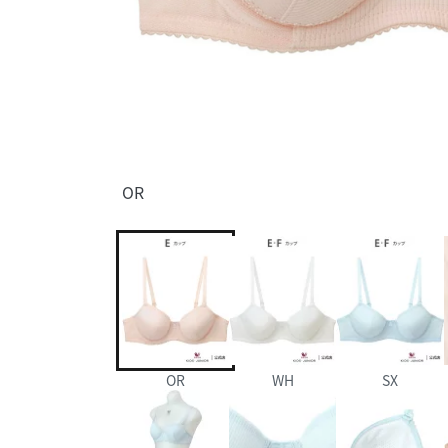
OR
OR
WH
SX