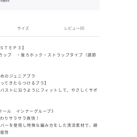
料無料
サイズ
レビュー(0)
ＳＴＥＰ３】
4カップ ・後ろホック・ストラップタイプ（調節
すめのジュニアブラ
なってきたらつけるブラ】
がバストに沿うようにフィットして、やさしくサポ
 クール インナーグループ》
ざわりサラサラ爽快！
イバーを使用し特殊な編み方をした清涼素材で、綿
機能性