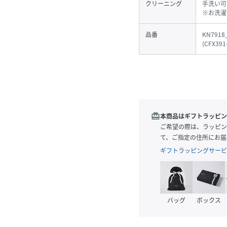
クリーニング
手洗い可
※お洗濯
品番
KN7918
(
CFX391
redeem
本商品はギフトラッピン
ご希望の際は、ラッピン
て、ご指定の住所にお届
ギフトラッピングサービ
バッグ
ボックス