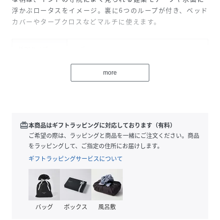
浮かぶロータスをイメージ。裏に6つのループが付き、ベッド
カバーやタープクロスなどマルチに使えます。
性別タイプ
レディース
原産国
インド
more
素材
綿100%
サイズ
FREE
redeem
本商品はギフトラッピングに対応しております（有料）
品番
KN2245_ISAP4188
ご希望の際は、ラッピングと商品を一緒にご注文ください。商品
(
ISAP4188-2024-101-000 KN2245
)
をラッピングして、ご指定の住所にお届けします。
ギフトラッピングサービスについて
バッグ
ボックス
風呂敷