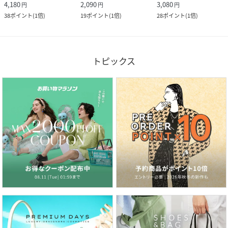
4,180
2,090
3,080
円
円
円
38
ポイント
(
1倍
)
19
ポイント
(
1倍
)
28
ポイント
(
1倍
)
トピックス