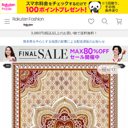
menu
home
search
favorite_border
shopping_cart
lock_outline
メニュー
トップ
検索
お気に入り
カート
ログイン
3,980円(税込)以上のお買い物で送料無料！
熊本県を中心とする地震の影響による配送遅延のお知らせ
1
/
37