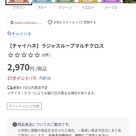
ブラウン
ブルー
グリーン
イエロー
パープル
favorite_border
お気に入りショップに登録する
チャイハネ
sell
【チャイハネ】ラジャスループマルチクロス
star_border
star_border
star_border
star_border
star_border
(
0
件
)
2,970
円 /税込
27
ポイント
1倍
内訳
local_shipping
通常4-7日以内発送予定
※サイズ・カラーによりお届け日が異なる場合があります。
ギフトラッピング対象
info
商品発送についてのご案内です。
※同時に複数の商品を注文された場合、一番遅い発送予定日にまとめ
て発送いたします。
お急ぎの商品は、個別にご注文ください。