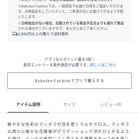
※Rakuten Fashionでは、一部商品でお届け日時をご指定いただけま
す。日時指定をしていただくと、ご希望の日にお届けできるよう手配
いたします。
※日時指定がない場合、記載されている発送予定日よりも遅れて発送
される場合がございますので、あらかじめご了承ください。
local_shipping
3,980
円以上の購入で送料無料
アプリならポイント最大3倍！
毎月エントリー＆条件達成が必要です。
詳しくはこちら
Rakuten Fashionアプリで購入する
アイテム説明
サイズ
レビュー(0)
鮮やかな色彩のマンダラが目を惹くマルチクロス。マンダラ
の周りに細かな花模様がグラデーションで浮かび上がるよう
な柄は、インドの寺院によく見られる建築モチーフや水面に