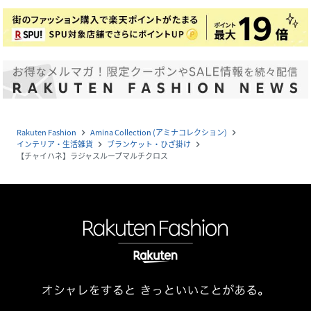
Rakuten Fashion
Amina Collection (アミナコレクション)
navigate_next
navigate_next
インテリア・生活雑貨
ブランケット・ひざ掛け
navigate_next
navigate_next
【チャイハネ】ラジャスループマルチクロス