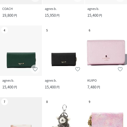
COACH
agnes b.
agnes b.
19,800
15,950
15,400
円
円
円
4
5
6
agnes b.
agnes b.
KUIPO
15,400
15,400
7,480
円
円
円
7
8
9