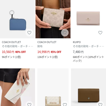
COACH OUTLET
COACH OUTLET
KUIPO
その他の財布・ポーチ・ケース
財布
その他の財布・ポーチ・ケース
10,560
14,998
7,480
円
40
%
OFF
円
45
%
OFF
円
96
ポイント
(
1倍
)
136
ポイント
(
1倍
)
680
ポイント
(
10%ポイント
バック
)