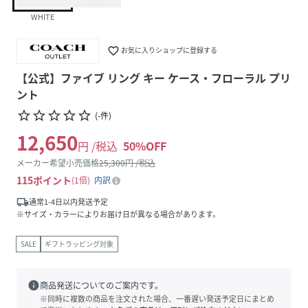
WHITE
favorite_border
お気に入りショップに登録する
【公式】ファイブ リング キー ケース・フローラル プリ
ント
star_border
star_border
star_border
star_border
star_border
(
-
件
)
12,650
円 /税込
50
%OFF
メーカー希望小売価格
25,300
円 /税込
115
ポイント
1倍
内訳
local_shipping
通常1-4日以内発送予定
※サイズ・カラーによりお届け日が異なる場合があります。
SALE
ギフトラッピング対象
info
商品発送についてのご案内です。
※同時に複数の商品を注文された場合、一番遅い発送予定日にまとめ