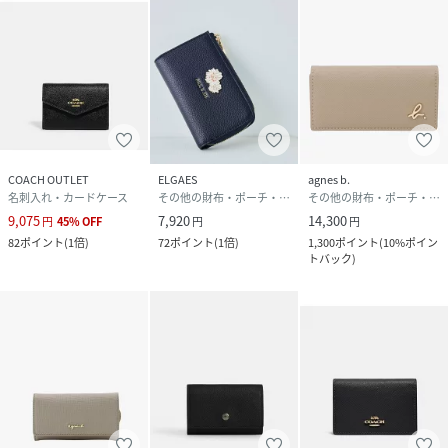
COACH OUTLET
ELGAES
agnes b.
名刺入れ・カードケース
その他の財布・ポーチ・ケース
その他の財布・ポーチ・ケース
9,075
7,920
14,300
円
45
%
OFF
円
円
82
ポイント
(
1倍
)
72
ポイント
(
1倍
)
1,300
ポイント
(
10%ポイン
トバック
)