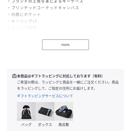
・ブランドの上質な革によるキーケース
・プリンテッドコーテッドキャンバス
・内側にポケット
・キーリングx5
・スナップ開閉
・縦6.5cmx横10cmxマチ2cm
・表示価格はアウトレット価格
more
※ご使用のパソコンやスマートフォンの画面設定や機種によ
り実際のカラーと異なって見える場合がございます。
※生地の裁断位置により柄の出方がランダムに異なる場合が
あります。
redeem
本商品はギフトラッピングに対応しております（有料）
【COACHについて】コーチは80年以上の歴史を誇るライフ
ご希望の際は、ラッピングと商品を一緒にご注文ください。商品
スタイルブランドです。ジェンダーレスに使えるデザインも
をラッピングして、ご指定の住所にお届けします。
豊富に揃えており、バッグ、財布、革小物、シューズ、ウェ
ギフトラッピングサービスについて
ア、などのライフスタイルを提案するアイテムをお求めいた
だけます。
バッグ
ボックス
風呂敷
性別タイプ
レディース