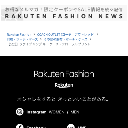
Rakuten Fashion
COACH OUTLET (コーチ アウトレット)
navigate_next
navigate_next
財布・ポーチ・ケース
その他の財布・ポーチ・ケース
navigate_next
navigate_next
【公式】ファイブ リング キー ケース・フローラル プリント
Instagram
WOMEN
/
MEN
Facebook
LINE