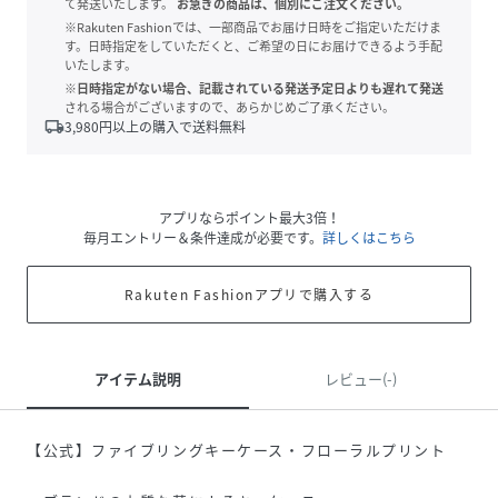
て発送いたします。
お急ぎの商品は、個別にご注文ください。
※Rakuten Fashionでは、一部商品でお届け日時をご指定いただけま
す。日時指定をしていただくと、ご希望の日にお届けできるよう手配
いたします。
※日時指定がない場合、記載されている発送予定日よりも遅れて発送
される場合がございますので、あらかじめご了承ください。
local_shipping
3,980
円以上の購入で送料無料
アプリならポイント最大3倍！
毎月エントリー＆条件達成が必要です。
詳しくはこちら
Rakuten Fashionアプリで購入する
アイテム説明
レビュー(-)
【公式】ファイブリングキーケース・フローラルプリント