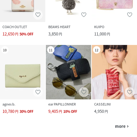
COACH OUTLET
BEAMS HEART
KUIPO
12,650
3,850
11,000
円
50
%
OFF
円
円
10
11
12
agnes b.
ear PAPILLONNER
CASSELINI
10,780
9,405
4,950
円
30
%
OFF
円
10
%
OFF
円
more
navigate_next