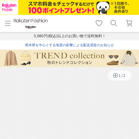
menu
home
search
favorite_border
shopping_cart
lock_outline
メニュー
トップ
検索
お気に入り
カート
ログイン
3,980円(税込)以上のお買い物で送料無料！
熊本県を中心とする地震の影響による配送遅延のお知らせ
1
/
2