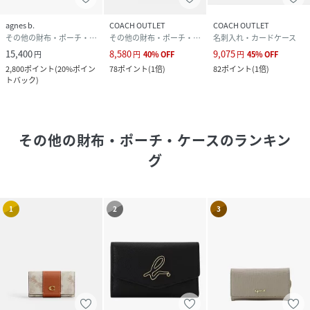
agnes b.
COACH OUTLET
COACH OUTLET
その他の財布・ポーチ・ケース
その他の財布・ポーチ・ケース
名刺入れ・カードケース
15,400
8,580
9,075
円
円
40
%
OFF
円
45
%
OFF
2,800
ポイント
(
20%ポイン
78
ポイント
(
1倍
)
82
ポイント
(
1倍
)
トバック
)
その他の財布・ポーチ・ケース
のランキン
グ
1
2
3