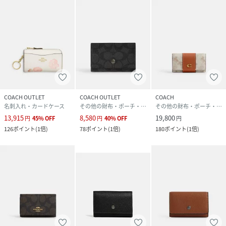
COACH OUTLET
COACH OUTLET
COACH
名刺入れ・カードケース
その他の財布・ポーチ・ケース
その他の財布・ポーチ・ケース
13,915
8,580
19,800
円
45
%
OFF
円
40
%
OFF
円
126
ポイント
(
1倍
)
78
ポイント
(
1倍
)
180
ポイント
(
1倍
)