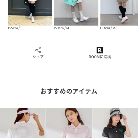
原産国
ホワイト（10）：日本製｜ライトグリーン
（33）：日本製｜ネイビー（40）：日本製
素材
ホワイト（10）：（本体） 綿 65% ポリエステ
155cm / L
153cm / M
153cm / M
ル 35% （衿リブ部分） ポリエステル 97% ナイ
ロン 2% ポリウレタン 1%｜ライトグリーン
（33）：（本体） 綿 65% ポリエステル 35%
（衿リブ部分） ポリエステル 97% ナイロン 2%
ポリウレタン 1%｜ネイビー（40）：（本体）
シェア
ROOMに投稿
綿 65% ポリエステル 35% （衿リブ部分） ポリ
エステル 97% ナイロン 2% ポリウレタン 1%
サイズ
S、M、L
おすすめのアイテム
クリーニング
ホワイト（10）：洗濯機（極弱）・漂白、タン
ブル乾燥、アイロン、ドライクリーニング禁止
ライトグリーン（33）：洗濯機（極弱）・漂
白、タンブル乾燥、アイロン、ドライクリーニン
グ禁止
ネイビー（40）：洗濯機（極弱）・漂白、タン
ブル乾燥、アイロン、ドライクリーニング禁止
品番
KM3309_ERM24010