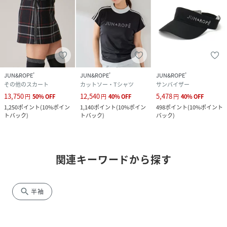
JUN&ROPE’
JUN&ROPE’
JUN&ROPE’
その他のスカート
カットソー・Tシャツ
サンバイザー
13,750
12,540
5,478
円
50
%
OFF
円
40
%
OFF
円
40
%
OFF
1,250
ポイント
(
10%ポイン
1,140
ポイント
(
10%ポイン
498
ポイント
(
10%ポイント
トバック
)
トバック
)
バック
)
関連キーワードから探す
search
半袖