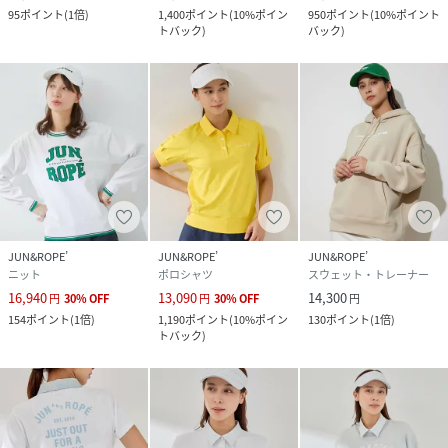
95
ポイント
(
1倍
)
1,400
ポイント
(
10%ポイン
950
ポイント
(
10%ポイント
トバック
)
バック
)
JUN&ROPE’
JUN&ROPE’
JUN&ROPE’
ニット
ポロシャツ
スウェット・トレーナー
16,940
13,090
14,300
円
30
%
OFF
円
30
%
OFF
円
154
ポイント
(
1倍
)
1,190
ポイント
(
10%ポイン
130
ポイント
(
1倍
)
トバック
)