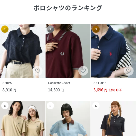
ポロシャツ
のランキング
1
2
3
SHIPS
Cassette Chart
SETUP7
8,910
14,300
3,696
円
円
円
52
%
OFF
4
5
6