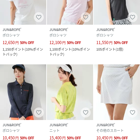
(
ERM24010-10-010 KM3309
)
JUN&ROPE’
JUN&ROPE’
JUN&ROPE’
ポロシャツ
ポロシャツ
ポロシャツ
12,650
12,100
11,550
円
50
%
OFF
円
50
%
OFF
円
50
%
OFF
1,150
ポイント
(
10%ポイン
1,100
ポイント
(
10%ポイン
105
ポイント
(
1倍
)
トバック
)
トバック
)
JUN&ROPE’
JUN&ROPE’
JUN&ROPE’
ポロシャツ
ニット
その他のスカート
10,450
15,400
10,450
円
50
%
OFF
円
50
%
OFF
円
50
%
OFF