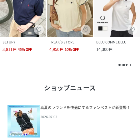
SETUP7
FREAK’S STORE
BLEU COMME BLEU
3,811
4,950
14,300
円
45
%
OFF
円
10
%
OFF
円
more
navigate_next
ショップニュース
真夏のラウンドを快適にするファンベストが新登場！
2026.07.02