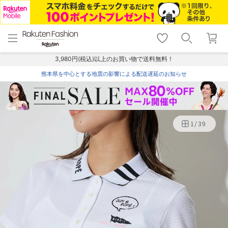
menu
home
search
favorite_border
shopping_cart
lock_outline
メニュー
トップ
検索
お気に入り
カート
ログイン
3,980円(税込)以上のお買い物で送料無料！
熊本県を中心とする地震の影響による配送遅延のお知らせ
1
/
39