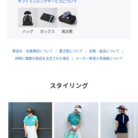
透け感：なし（ホワイトはやや透け感あり）
ギフトラッピングサービスについて
ポケット:なし
伸縮性：あり
ｰｰｰｰｰｰｰｰｰｰｰｰｰｰｰｰｰｰｰｰｰｰｰ
【モデル着用サイズ】
バッグ
ボックス
風呂敷
身長:170cm着用サイズ:M
※実際の商品はお客様のお使いの端末や閲覧環境により、写
発送日・在庫表記について
置き配について
交換・返品について
真と実物の色味や質感が多少異なって見える場合がございま
同時に複数の商品を注文された場合
メーカー希望小売価格について
す。予めご了承ください。
※画像の商品はサンプルです。実際の商品とは仕様・加工・
サイズ・素材が若干異なる場合がございます。
スタイリング
JUN&ROPE’(ジュンアンドロペ)
2つのゴルフコース「ジュンクラシックカントリークラブ」
「ロペ倶楽部」を有するJUNがお届けするゴルフウェアブラ
ンド。
性別タイプ
レディース