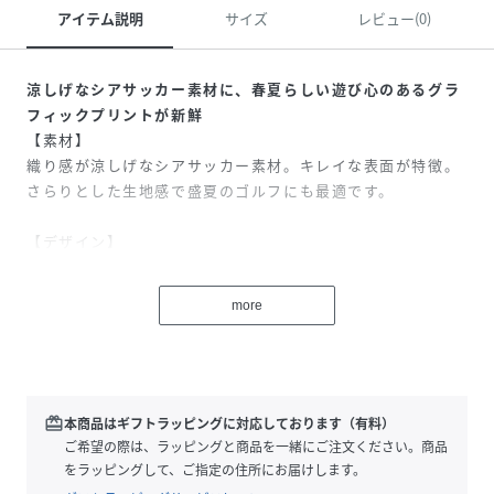
アイテム説明
サイズ
レビュー(0)
涼しげなシアサッカー素材に、春夏らしい遊び心のあるグラ
フィックプリントが新鮮
【素材】
織り感が涼しげなシアサッカー素材。キレイな表面が特徴。
さらりとした生地感で盛夏のゴルフにも最適です。
【デザイン】
ハンドペイント風の様々なグラフィックプリントが遊び心の
あるポロシャツ。
more
適度にゆとりをもたせたボディとキレイなシルエットが女性
らしさのある印象に仕上げています。
スカートでもパンツでも合わせやすいオーソドックスな着丈
です。
ｰｰｰｰｰｰｰｰｰｰｰｰｰｰｰｰｰｰｰｰｰｰ
redeem
本商品はギフトラッピングに対応しております（有料）
裏地：なし
ご希望の際は、ラッピングと商品を一緒にご注文ください。商品
光沢感：なし
をラッピングして、ご指定の住所にお届けします。