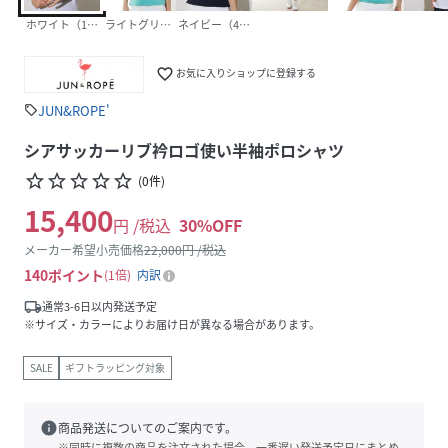
ホワイト（10）
ライトグリーン（33）
ネイビー（40）
favorite_border
お気に入りショップに登録する
JUN&ROPE'
sell
シアサッカーリブ衿ロゴ使い半袖ポロシャツ
star_border
star_border
star_border
star_border
star_border
(
0
件
)
15,400
円 /税込
30
%OFF
メーカー希望小売価格
22,000
円 /税込
140
ポイント
1倍
内訳
local_shipping
通常3-6日以内発送予定
※サイズ・カラーによりお届け日が異なる場合があります。
SALE
ギフトラッピング対象
info
商品発送についてのご案内です。
※同時に複数の商品を注文された場合、一番遅い発送予定日にまとめ