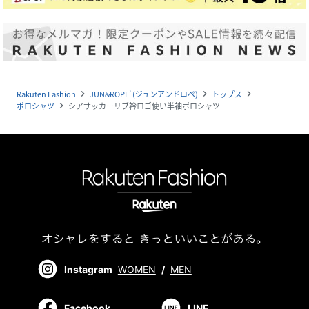
Rakuten Fashion
JUN&ROPE’ (ジュンアンドロペ)
トップス
navigate_next
navigate_next
navigate_next
ポロシャツ
シアサッカーリブ衿ロゴ使い半袖ポロシャツ
navigate_next
Instagram
WOMEN
/
MEN
Facebook
LINE