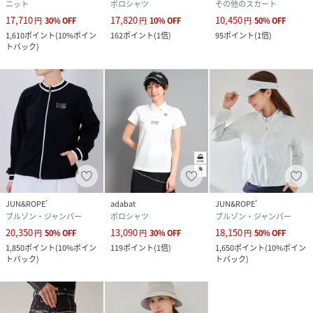
ニット
ポロシャツ
その他のスカート
17,710
17,820
10,450
円
30
%
OFF
円
10
%
OFF
円
50
%
OFF
1,610
ポイント
(
10%ポイン
162
ポイント
(
1倍
)
95
ポイント
(
1倍
)
トバック
)
JUN&ROPE’
adabat
JUN&ROPE’
ブルゾン・ジャンパー
ポロシャツ
ブルゾン・ジャンパー
20,350
13,090
18,150
円
50
%
OFF
円
30
%
OFF
円
50
%
OFF
1,850
ポイント
(
10%ポイン
119
ポイント
(
1倍
)
1,650
ポイント
(
10%ポイン
トバック
)
トバック
)