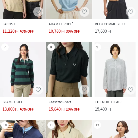
LACOSTE
ADAM ET ROPE'
BLEU COMME BLEU
11,220
10,780
17,600
円
40
%
OFF
円
30
%
OFF
円
7
8
9
BEAMS GOLF
Cassette Chart
THE NORTH FACE
13,860
15,840
15,400
円
40
%
OFF
円
10
%
OFF
円
10
11
12