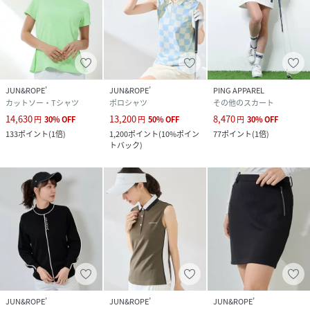
JUN&ROPE’
JUN&ROPE’
PING APPAREL
カットソー・Tシャツ
ポロシャツ
その他のスカート
14,630
13,200
8,470
円
30
%
OFF
円
50
%
OFF
円
30
%
OFF
133
ポイント
(
1倍
)
1,200
ポイント
(
10%ポイン
77
ポイント
(
1倍
)
トバック
)
JUN&ROPE’
JUN&ROPE’
JUN&ROPE’