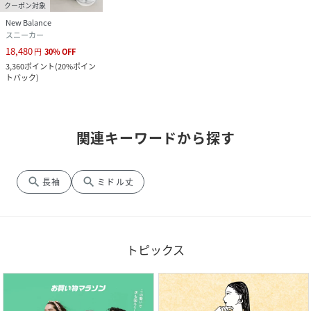
クーポン対象
New Balance
スニーカー
18,480
円
30
%
OFF
3,360
ポイント
(
20%ポイン
トバック
)
関連キーワードから探す
search
search
長袖
ミドル丈
トピックス