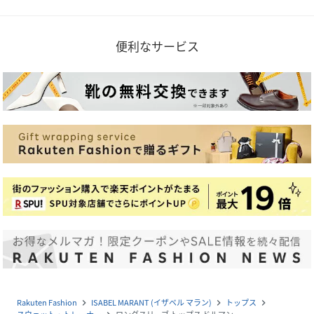
便利なサービス
Rakuten Fashion
ISABEL MARANT (イザベル マラン)
トップス
navigate_next
navigate_next
navigate_next