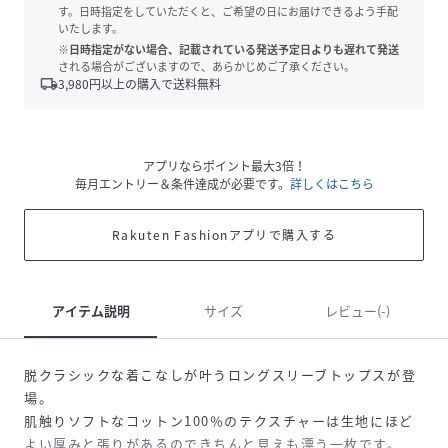
す。日時指定をしていただくと、ご希望の日にお届けできるよう手配
いたします。
※日時指定がない場合、記載されている発送予定日よりも遅れて発送
される場合がございますので、あらかじめご了承ください。
local_shipping
3,980
円以上の購入で送料無料
アプリならポイント最大3倍！
毎月エントリー＆条件達成が必要です。
詳しくはこちら
Rakuten Fashionアプリで購入する
アイテム説明
サイズ
レビュー(-)
脱クラシックな着こなしが叶うロングスリーブトップスが登
場。
肌触りソフトなコットン100％のテクスチャーは生地にほど
よい厚みと張りがあるのできちんと見えも漂う一枚です。