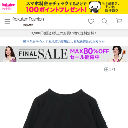
menu
home
search
favorite_border
shopping_cart
lock_outline
メニュー
トップ
検索
お気に入り
カート
ログイン
3,980円(税込)以上のお買い物で送料無料！
熊本県を中心とする地震の影響による配送遅延のお知らせ
1
/
7