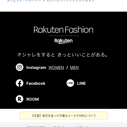
スウェット・トレーナー
ロングスリーブ トップス ドルマン
navigate_next
Instagram
WOMEN
/
MEN
Facebook
LINE
ROOM
【注意】楽天を装った不審なメールやSMSについて