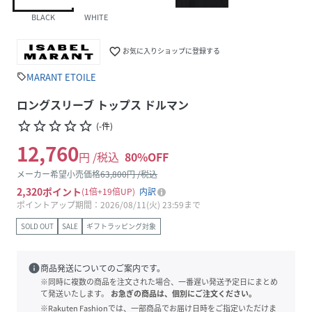
BLACK
WHITE
favorite_border
お気に入りショップに登録する
MARANT ETOILE
sell
ロングスリーブ トップス ドルマン
star_border
star_border
star_border
star_border
star_border
(
-
件
)
12,760
円 /税込
80
%OFF
メーカー希望小売価格
63,800
円 /税込
2,320
ポイント
1倍
19倍UP
内訳
ポイントアップ期間：2026/08/11(火) 23:59まで
SOLD OUT
SALE
ギフトラッピング対象
info
商品発送についてのご案内です。
※同時に複数の商品を注文された場合、一番遅い発送予定日にまとめ
て発送いたします。
お急ぎの商品は、個別にご注文ください。
※Rakuten Fashionでは、一部商品でお届け日時をご指定いただけま