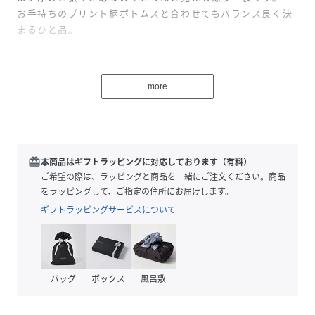
お手持ちのプリント柄ボトムスと合わせてもバランス良く決
まるひと品。
性別タイプ
レディース
more
原産国
ポルトガル
素材
表地:コットン100%
リブ部分:コットン95%
ポリウレタン5%
redeem
本商品はギフトラッピングに対応しております（有料）
ご希望の際は、ラッピングと商品を一緒にご注文ください。商品
サイズ
36、38
をラッピングして、ご指定の住所にお届けします。
ギフトラッピングサービスについて
クリーニング
石油系ドライクリーニング
品番
KK9982_824134080
(
824134080-08-36 KK9982
)
バッグ
ボックス
風呂敷