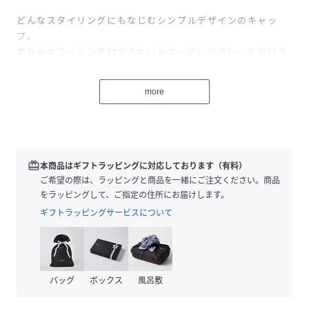
どんなスタイリングにもなじむシンプルデザインのキャッ
プ。
柔らかなコットン素材できれいめコーデにお使いいただけま
す。
通気性の良いメッシュ素材の裏地は接触冷感で暑い日も快適
more
◎。
ＵVカット率も99.9％と紫外線対策にもピッタリなアイテム
です。
後ろのベルトでサイズ調節も可能。
redeem
本商品はギフトラッピングに対応しております（有料）
※再入荷の場合、生産時期が異なるため色・素材・サイズ・
ご希望の際は、ラッピングと商品を一緒にご注文ください。商品
デザイン等多少異なる場合がございますので予めご了承くだ
をラッピングして、ご指定の住所にお届けします。
さい
ギフトラッピングサービスについて
※環境に配慮し、最小限の梱包資材で出荷しておりますので
ご理解のほどよろしくお願いいたします。
二つ折りの状態で梱包していますので届き次第袋から出し
て形を整えていただくことをお勧めします。
バッグ
ボックス
風呂敷
裏地あり