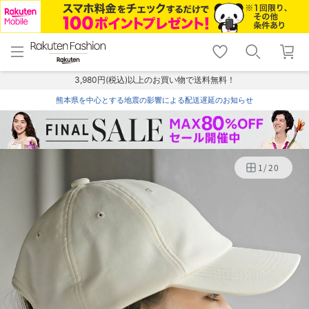
menu
home
search
favorite_border
shopping_cart
lock_outline
メニュー
トップ
検索
お気に入り
カート
ログイン
3,980円(税込)以上のお買い物で送料無料！
熊本県を中心とする地震の影響による配送遅延のお知らせ
1
/
20