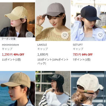
クーポン対象
miniministore
LAKOLE
SETUP7
キャップ
キャップ
キャップ
1,290
1,690
785
円
49
%
OFF
円
円
64
%
OFF
11
ポイント
(
1倍
)
153
ポイント
(
10%ポイント
7
ポイント
(
1倍
)
バック
)