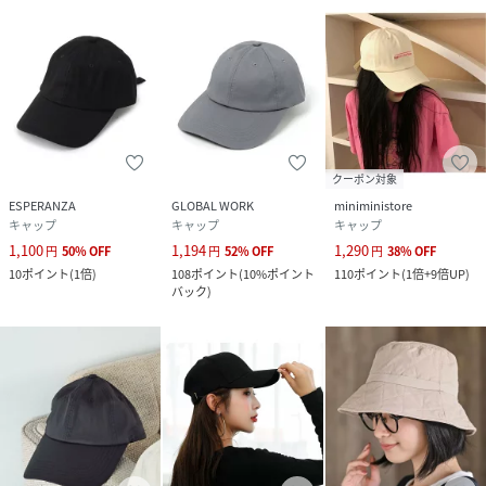
クーポン対象
ESPERANZA
GLOBAL WORK
miniministore
キャップ
キャップ
キャップ
1,100
1,194
1,290
円
50
%
OFF
円
52
%
OFF
円
38
%
OFF
10
ポイント
(
1倍
)
108
ポイント
(
10%ポイント
110
ポイント
(
1倍+9倍UP
)
バック
)