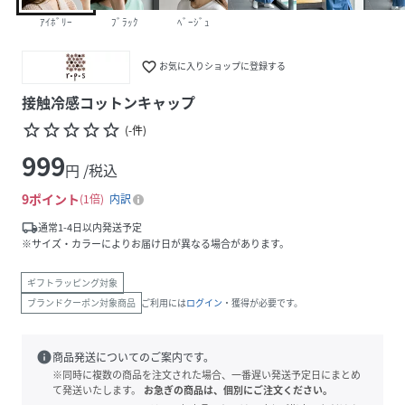
ｱｲﾎﾞﾘｰ
ﾌﾞﾗｯｸ
ﾍﾞｰｼﾞｭ
favorite_border
お気に入りショップに登録する
接触冷感コットンキャップ
star_border
star_border
star_border
star_border
star_border
(
-
件
)
999
円 /税込
9
ポイント
1倍
内訳
local_shipping
通常1-4日以内発送予定
※サイズ・カラーによりお届け日が異なる場合があります。
ギフトラッピング対象
ブランドクーポン対象商品
ご利用には
ログイン
・獲得が必要です。
info
商品発送についてのご案内です。
※同時に複数の商品を注文された場合、一番遅い発送予定日にまとめ
て発送いたします。
お急ぎの商品は、個別にご注文ください。