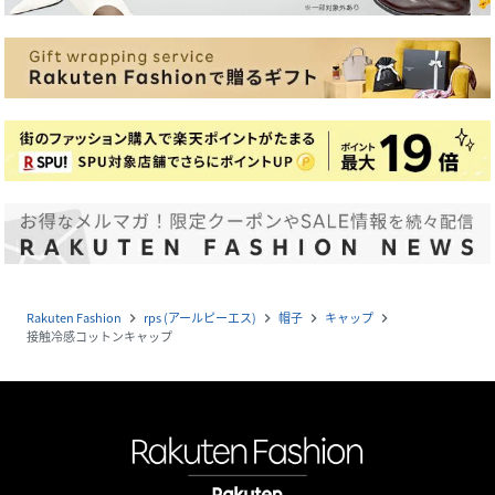
Rakuten Fashion
rps (アールピーエス)
帽子
キャップ
navigate_next
navigate_next
navigate_next
navigate_next
接触冷感コットンキャップ