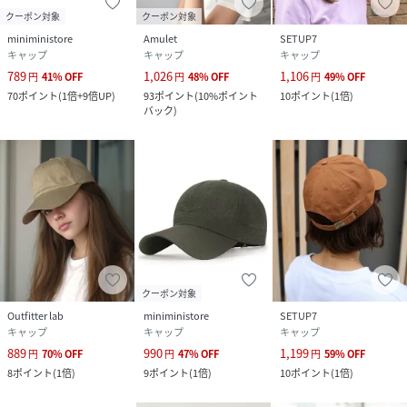
クーポン対象
クーポン対象
miniministore
Amulet
SETUP7
キャップ
キャップ
キャップ
789
1,026
1,106
円
41
%
OFF
円
48
%
OFF
円
49
%
OFF
70
ポイント
(
1倍+9倍UP
)
93
ポイント
(
10%ポイント
10
ポイント
(
1倍
)
バック
)
クーポン対象
Outfitter lab
miniministore
SETUP7
キャップ
キャップ
キャップ
889
990
1,199
円
70
%
OFF
円
47
%
OFF
円
59
%
OFF
8
ポイント
(
1倍
)
9
ポイント
(
1倍
)
10
ポイント
(
1倍
)