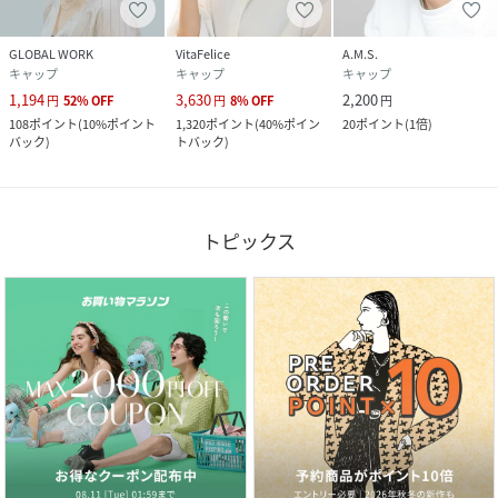
GLOBAL WORK
VitaFelice
A.M.S.
キャップ
キャップ
キャップ
1,194
3,630
2,200
円
52
%
OFF
円
8
%
OFF
円
108
ポイント
(
10%ポイント
1,320
ポイント
(
40%ポイン
20
ポイント
(
1倍
)
バック
)
トバック
)
トピックス