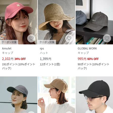
クーポン対象
クーポン対象
Amulet
rps
GLOBAL WORK
キャップ
ハット
キャップ
2,102
1,399
995
円
34
%
OFF
円
円
60
%
OFF
191
ポイント
(
10%ポイント
12
ポイント
(
1倍
)
90
ポイント
(
10%ポイント
バック
)
バック
)