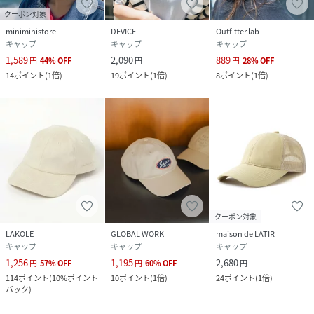
クーポン対象
miniministore
DEVICE
Outfitter lab
キャップ
キャップ
キャップ
1,589
2,090
889
円
44
%
OFF
円
円
28
%
OFF
14
ポイント
(
1倍
)
19
ポイント
(
1倍
)
8
ポイント
(
1倍
)
クーポン対象
LAKOLE
GLOBAL WORK
maison de LATIR
キャップ
キャップ
キャップ
1,256
1,195
2,680
円
57
%
OFF
円
60
%
OFF
円
114
ポイント
(
10%ポイント
10
ポイント
(
1倍
)
24
ポイント
(
1倍
)
バック
)