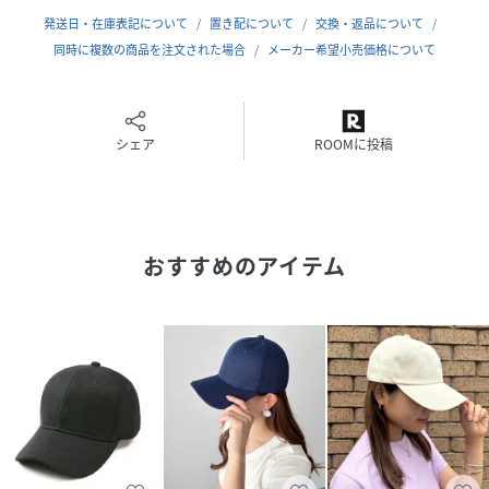
伸縮性なし
発送日・在庫表記について
置き配について
交換・返品について
薄手
同時に複数の商品を注文された場合
メーカー希望小売価格について
サイズ調節可
洗濯：手洗い可
シェア
ROOMに投稿
性別タイプ
レディース
原産国
中国製
素材
表: 綿100%, 裏地: ポリエステル95%, ポリウレタ
おすすめのアイテム
ン5%
サイズ
ﾌﾘｰ
クリーニング
洗濯：手洗い可
品番
KK7881_1070300203
(
1070300203-16-11 KK7881
)