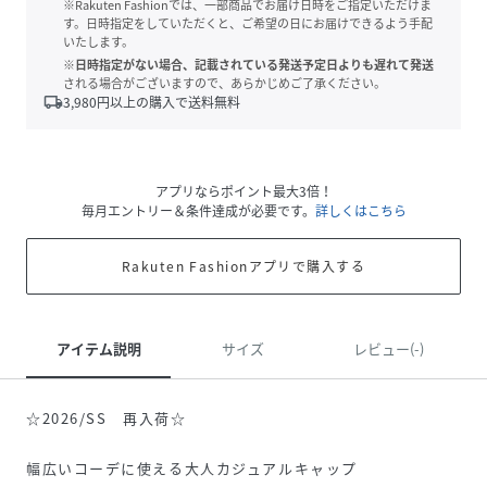
※Rakuten Fashionでは、一部商品でお届け日時をご指定いただけま
す。日時指定をしていただくと、ご希望の日にお届けできるよう手配
いたします。
※日時指定がない場合、記載されている発送予定日よりも遅れて発送
される場合がございますので、あらかじめご了承ください。
local_shipping
3,980
円以上の購入で送料無料
アプリならポイント最大3倍！
毎月エントリー＆条件達成が必要です。
詳しくはこちら
Rakuten Fashionアプリで購入する
アイテム説明
サイズ
レビュー(-)
☆2026/SS 再入荷☆
幅広いコーデに使える大人カジュアルキャップ