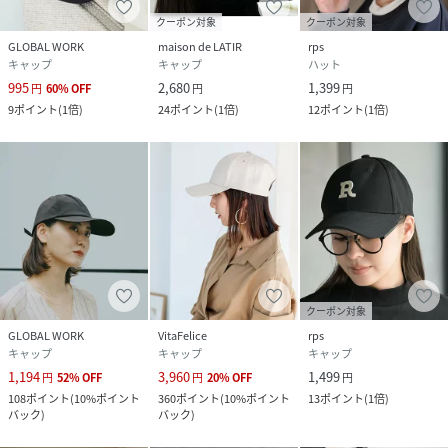
クーポン対象
クーポン対象
GLOBAL WORK
maison de LATIR
rps
キャップ
キャップ
ハット
995
2,680
1,399
円
60
%
OFF
円
円
9
ポイント
(
1倍
)
24
ポイント
(
1倍
)
12
ポイント
(
1倍
)
クーポン対象
GLOBAL WORK
VitaFelice
rps
キャップ
キャップ
キャップ
1,194
3,960
1,499
円
52
%
OFF
円
20
%
OFF
円
108
ポイント
(
10%ポイント
360
ポイント
(
10%ポイント
13
ポイント
(
1倍
)
バック
)
バック
)